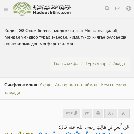
Ҳадис:
Эй Одам боласи, мадомики, сен Менга дуо қилиб,
Мендан умидвор турар экансан, нима гуноҳ қилган бўлсангда,
парво қилмасдан мағфират этаман
Бош саҳифа
Туркумлар
Ақида
Синфлантириш:
Ақида
.
Аллоҳ таолога иймон
.
Исм ва сифат
тавҳиди
.
PDF
+
-
عَنْ أَنَسِ بْنِ مَالِكٍ رضي الله عنه قَالَ: