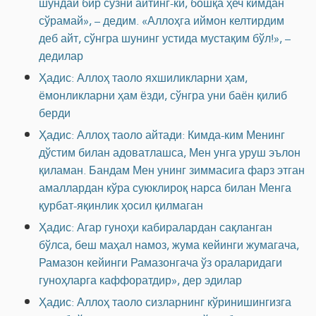
шундай бир сўзни айтинг-ки, бошқа ҳеч кимдан
сўрамай», – дедим. «Аллоҳга иймон келтирдим
деб айт, сўнгра шунинг устида мустақим бўл!», –
дедилар
Ҳадис: Аллоҳ таоло яхшиликларни ҳам,
ёмонликларни ҳам ёзди, сўнгра уни баён қилиб
берди
Ҳадис: Аллоҳ таоло айтади: Кимда-ким Менинг
дўстим билан адоватлашса, Мен унга уруш эълон
қиламан. Бандам Мен унинг зиммасига фарз этган
амаллардан кўра суюклироқ нарса билан Менга
қурбат-яқинлик ҳосил қилмаган
Ҳадис: Агар гуноҳи кабиралардан сақланган
бўлса, беш маҳал намоз, жума кейинги жумагача,
Рамазон кейинги Рамазонгача ўз ораларидаги
гуноҳларга каффоратдир», дер эдилар
Ҳадис: Аллоҳ таоло сизларнинг кўринишингизга