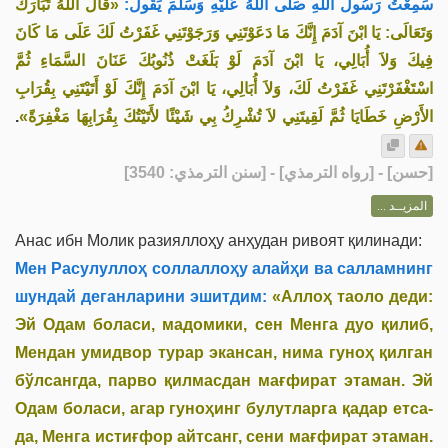
سَمِعْتُ رَسُولَ اللهِ صَلَّى اللَّهُ عَلَيْهِ وَسَلَّمَ يَقُولُ:
«قَالَ اللَّهُ تَبَارَكَ
وَتَعَالَى: يَا ابْنَ آدَمَ إِنَّكَ مَا دَعَوْتَنِي وَرَجَوْتَنِي غَفَرْتُ لَكَ عَلَى مَا كَانَ
فِيكَ وَلاَ أُبَالِي، يَا ابْنَ آدَمَ لَوْ بَلَغَتْ ذُنُوبُكَ عَنَانَ السَّمَاءِ ثُمَّ
اسْتَغْفَرْتَنِي غَفَرْتُ لَكَ، وَلاَ أُبَالِي، يَا ابْنَ آدَمَ إِنَّكَ لَوْ أَتَيْتَنِي بِقُرَابِ
.
الأَرْضِ خَطَايَا ثُمَّ لَقِيتَنِي لاَ تُشْرِكُ بِي شَيْئًا لأَتَيْتُكَ بِقُرَابِهَا مَغْفِرَةً»
] - [رواه الترمذي] - [سنن الترمذي: 3540]
حسن
[
المزيــد ...
Анас ибн Молик разияллоҳу анҳудан ривоят қилинади:
Мен Расулуллоҳ соллаллоҳу алайҳи ва салламнинг
шундай деганларини эшитдим:
«Аллоҳ таоло деди:
Эй Одам боласи, мадомики, сен Менга дуо қилиб,
Мендан умидвор турар экансан, нима гуноҳ қилган
бўлсангда, парво қилмасдан мағфират этаман. Эй
Одам боласи, агар гуноҳинг булутларга қадар етса-
да, Менга истиғфор айтсанг, сени мағфират этаман.