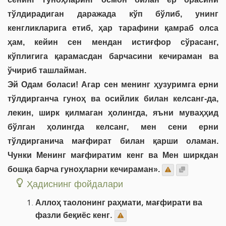
тўлдирадиган даражада кўп бўлиб, унинг
кенгликларига етиб, ҳар тарафини қамраб олса
ҳам, кейин сен мендан истиғфор сўрасанг,
кўплигига қарамасдан барчасини кечираман ва
ўчириб ташлайман.
Эй Одам боласи! Агар сен менинг ҳузуримга ерни
тўлдирганча гуноҳ ва осийлик билан келсанг-да,
лекин, ширк қилмаган ҳолингда, яъни муваҳҳид
бўлган ҳолингда келсанг, мен сени ерни
тўлдирганича мағфират билан қарши оламан.
Чунки Менинг мағфиратим кенг ва Мен ширкдан
бошқа барча гуноҳларни кечираман».
Ҳадиснинг фойдалари
Аллоҳ таолонинг раҳмати, мағфирати ва
фазли беқиёс кенг.