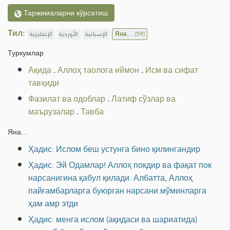
Таржималарни кўрсатиш
Тил:
الإنجليزية
الأوردية
الإسبانية
Яна...
(59)
Туркумлар
Ақида
.
Аллоҳ таолога иймон
.
Исм ва сифат
тавҳиди
Фазилат ва одоблар
.
Латиф сўзлар ва
маърузалар
.
Тавба
Яна...
Ҳадис: Ислом беш устунга бино қилингандир
Ҳадис: Эй Одамлар! Аллоҳ покдир ва фақат пок
нарсанигина қабул қилади. Албатта, Аллоҳ
пайғамбарларга буюрган нарсани мўминларга
ҳам амр этди
Ҳадис: менга ислом (ақидаси ва шариатида)