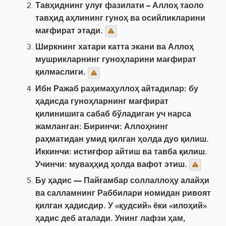
Тавҳиднинг улуғ фазилати – Аллоҳ таоло
тавҳид аҳлининг гуноҳ ва осийликларини
мағфират этади.
Ширкнинг хатари катта экани ва Аллоҳ
мушрикларнинг гуноҳларини мағфират
қилмаслиги.
Ибн Ражаб раҳимаҳуллоҳ айтадилар: бу
ҳадисда гуноҳларнинг мағфират
қилинишига сабаб бўладиган уч нарса
жамланган: Биринчи: Аллоҳнинг
раҳматидан умид қилган ҳолда дуо қилиш.
Иккинчи: истиғфор айтиш ва тавба қилиш.
Учинчи: муваҳҳид ҳолда вафот этиш.
Бу ҳадис — Пайғамбар соллаллоҳу алайҳи
ва салламнинг Раббилари номидан ривоят
қилган ҳадисдир. У «қудсий» ёки «илоҳий»
ҳадис деб аталади. Унинг лафзи ҳам,