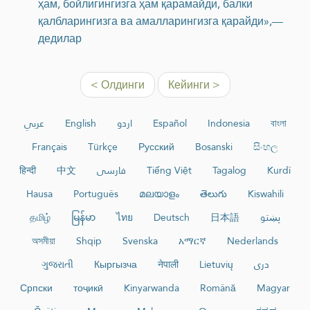
ҳам, бойлигингизга ҳам қарамайди, балки
қалбларингизга ва амалларингизга қарайди»,—
дедилар
< Олдинги
Кейинги >
عربي
English
اردو
Español
Indonesia
বাংলা
Français
Türkçe
Русский
Bosanski
සිංහල
हिन्दी
中文
فارسی
Tiếng Việt
Tagalog
Kurdî
Hausa
Português
മലയാളം
తెలుగు
Kiswahili
தமிழ்
မြန်မာ
ไทย
Deutsch
日本語
پښتو
অসমীয়া
Shqip
Svenska
አማርኛ
Nederlands
ગુજરાતી
Кыргызча
नेपाली
Lietuvių
دری
Српски
тоҷикӣ
Kinyarwanda
Română
Magyar