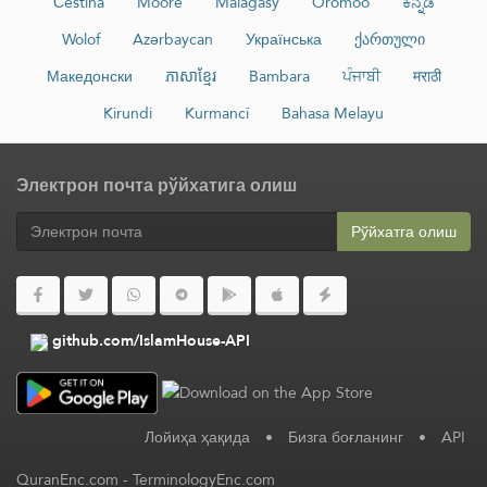
Čeština
Moore
Malagasy
Oromoo
ಕನ್ನಡ
Wolof
Azərbaycan
Українська
ქართული
Македонски
ភាសាខ្មែរ
Bambara
ਪੰਜਾਬੀ
मराठी
Kirundi
Kurmancî
Bahasa Melayu
Электрон почта рўйхатига олиш
Рўйхатга олиш
github.com/IslamHouse-API
Лойиҳа ҳақида
•
Бизга боғланинг
•
API
QuranEnc.com
-
TerminologyEnc.com