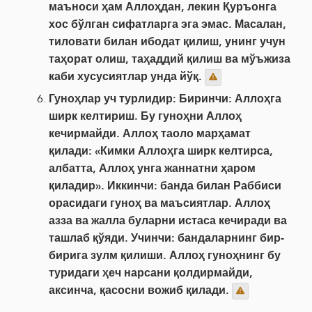
маъноси ҳам Аллоҳдан, лекин Қуръонга
хос бўлган сифатларга эга эмас. Масалан,
тиловати билан ибодат қилиш, унинг учун
таҳорат олиш, таҳаддий қилиш ва мўъжиза
каби хусусиятлар унда йўқ.
Гуноҳлар уч турлидир: Биринчи: Аллоҳга
ширк келтириш. Бу гуноҳни Аллоҳ
кечирмайди. Аллоҳ таоло марҳамат
қилади: «Кимки Аллоҳга ширк келтирса,
албатта, Аллоҳ унга жаннатни ҳаром
қиладир». Иккинчи: банда билан Раббиси
орасидаги гуноҳ ва маъсиятлар. Аллоҳ
азза ва жалла буларни истаса кечиради ва
ташлаб қўяди. Учинчи: бандаларнинг бир-
бирига зулм қилиши. Аллоҳ гуноҳнинг бу
туридаги ҳеч нарсани қолдирмайди,
аксинча, қасосни вожиб қилади.