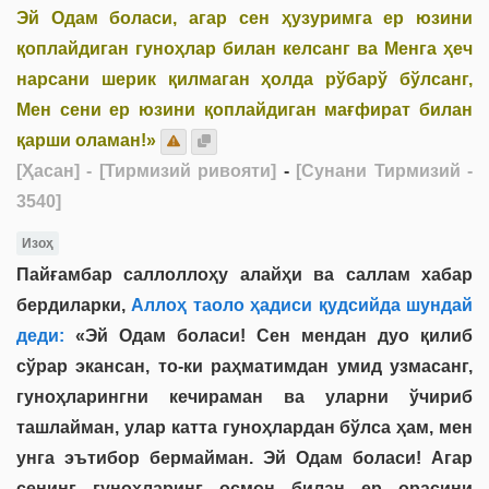
Эй Одам боласи, агар сен ҳузуримга ер юзини
қоплайдиган гуноҳлар билан келсанг ва Менга ҳеч
нарсани шерик қилмаган ҳолда рўбарў бўлсанг,
Мен сени ер юзини қоплайдиган мағфират билан
қарши оламан!»
[Ҳасан]
- [Тирмизий ривояти]
-
[Сунани Тирмизий -
3540]
Изоҳ
Пайғамбар саллоллоҳу алайҳи ва саллам хабар
бердиларки,
Аллоҳ таоло ҳадиси қудсийда шундай
деди:
«Эй Одам боласи! Сен мендан дуо қилиб
сўрар экансан, то-ки раҳматимдан умид узмасанг,
гуноҳларингни кечираман ва уларни ўчириб
ташлайман, улар катта гуноҳлардан бўлса ҳам, мен
унга эътибор бермайман. Эй Одам боласи! Агар
сенинг гуноҳларинг осмон билан ер орасини