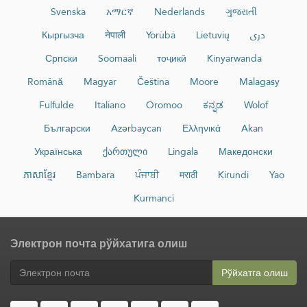
Svenska
አማርኛ
Nederlands
ગુજરાતી
Кыргызча
नेपाली
Yorùbá
Lietuvių
دری
Српски
Soomaali
тоҷикӣ
Kinyarwanda
Română
Magyar
Čeština
Moore
Malagasy
Fulfulde
Italiano
Oromoo
ಕನ್ನಡ
Wolof
Български
Azərbaycan
Ελληνικά
Akan
Українська
ქართული
Lingala
Македонски
ភាសាខ្មែរ
Bambara
ਪੰਜਾਬੀ
मराठी
Kirundi
Yao
Kurmancî
Электрон почта рўйхатига олиш
Рўйхатга олиш