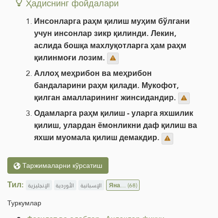
Ҳадиснинг фойдалари
Инсонларга раҳм қилиш муҳим бўлгани
учун инсонлар зикр қилинди. Лекин,
аслида бошқа махлуқотларга ҳам раҳм
қилинмоғи лозим.
Аллоҳ меҳрибон ва меҳрибон
бандаларини раҳм қилади. Мукофот,
қилган амалларининг жинсидандир.
Одамларга раҳм қилиш - уларга яхшилик
қилиш, улардан ёмонликни даф қилиш ва
яхши муомала қилиш демакдир.
Таржималарни кўрсатиш
Тил:
الإنجليزية
الأوردية
الإسبانية
Яна...
(68)
Туркумлар