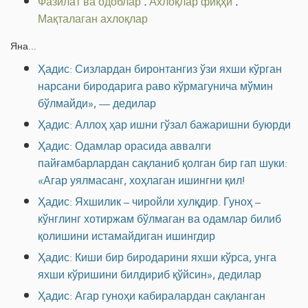
Фазилат ва одоблар
.
Ахлоқлар фиқҳи
.
Мақталаган ахлоқлар
Яна...
Ҳадис: Сизлардан биронтангиз ўзи яхши кўрган
нарсани биродарига раво кўрмагунича мўмин
бўлмайди», — дедилар
Ҳадис: Аллоҳ ҳар ишни гўзал бажаришни буюрди
Ҳадис: Одамлар орасида аввалги
пайғамбарлардан сақланиб қолган бир гап шуки:
«Агар уялмасанг, хоҳлаган ишингни қил!
Ҳадис: Яхшилик – чиройли хулқдир. Гуноҳ –
кўнглинг хотиржам бўлмаган ва одамлар билиб
қолишини истамайдиган ишингдир
Ҳадис: Киши бир биродарини яхши кўрса, унга
яхши кўришини билдириб қўйсин», дедилар
Ҳадис: Агар гуноҳи кабиралардан сақланган