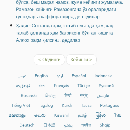
бўлса, беш маҳал намоз, жума кейинги жумагача,
Рамазон кейинги Рамазонгача ўз ораларидаги
гуноҳларга каффоратдир», дер эдилар
Ҳадис: Сотганда ҳам, сотиб олганда ҳам, ҳақ
талаб қилганда ҳам бағрикенг бўлган кишига
Аллоҳ раҳм қилсин», дедилар
< Олдинги
Кейинги >
عربي
English
اردو
Español
Indonesia
ئۇيغۇرچە
বাংলা
Français
Türkçe
Русский
Bosanski
සිංහල
हिन्दी
中文
فارسی
Tiếng Việt
Tagalog
Kurdî
Hausa
Português
മലയാളം
తెలుగు
Kiswahili
தமிழ்
မြန်မာ
ไทย
Deutsch
日本語
پښتو
অসমীয়া
Shqip