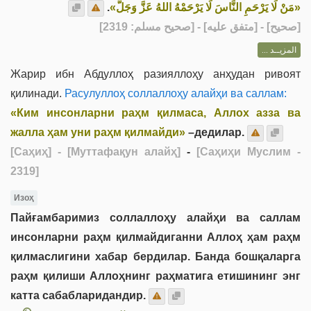
.
«مَنْ لَا يَرْحَمِ النَّاسَ لَا يَرْحَمْهُ اللهُ عَزَّ وَجَلَّ»
] - [متفق عليه] - [صحيح مسلم: 2319]
صحيح
[
المزيــد ...
Жарир ибн Абдуллоҳ разияллоҳу анҳудан ривоят
қилинади.
Расулуллоҳ соллаллоҳу алайҳи ва саллам:
«Ким инсонларни раҳм қилмаса, Аллох азза ва
жалла ҳам уни раҳм қилмайди»
–дедилар.
[Саҳиҳ]
- [Муттафақун алайҳ]
-
[Саҳиҳи Муслим -
2319]
Изоҳ
Пайғамбаримиз соллаллоҳу алайҳи ва саллам
инсонларни раҳм қилмайдиганни Аллоҳ ҳам раҳм
қилмаслигини хабар бердилар. Банда бошқаларга
раҳм қилиши Аллоҳнинг раҳматига етишининг энг
катта сабабларидандир.