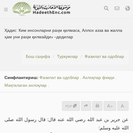
Ҳадис:
Ким инсонларни раҳм қилмаса, Аллох азза ва жалла
ҳам уни раҳм қилмайди» –дедилар
Бош саҳифа
Туркумлар
Фазилат ва одоблар
Синфлантириш:
Фазилат ва одоблар
.
Ахлоқлар фиқҳи
.
Мақталаган ахлоқлар
.
PDF
+
-
عن جرير بن عبد الله رضي الله عنه قال: قال رسول الله صلى
الله عليه وسلم: