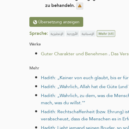
zu behandeln.
Übersetzung anzeigen
Sprache:
الإنجليزية
الأوردية
الإسبانية
Mehr
(68)
Werke
Guter Charakter und Benehmen
.
Das Vers
Mehr
Hadith: „Keiner von euch glaubt, bis er fü
Hadith: „Wahrlich, Allah hat die Güte (und
Hadith: „Wahrlich, zu dem, was die Mensc
mach, was du willst.‘“
Hadith: Rechtschaffenheit (bzw. Ehrung) i
verabscheust, dass die Menschen es in Er
Hadith: Liebt jemand seinen Bruder, so soll