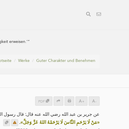
keit erweisen.‘“
tseite
Werke
Guter Charakter und Benehmen
PDF
+
-
عن جرير بن عبد الله رضي الله عنه قال: قال رسول ال:
.
«مَنْ لَا يَرْحَمِ النَّاسَ لَا يَرْحَمْهُ اللهُ عَزَّ وَجَلَّ»