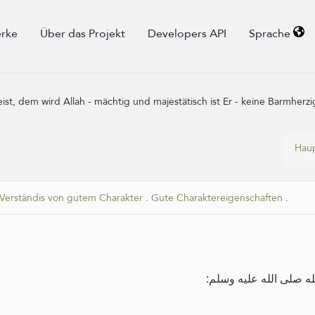
rke
Über das Projekt
Developers API
Sprache
t, dem wird Allah - mächtig und majestätisch ist Er - keine Barmherzig
Haup
Verständis von gutem Charakter
.
Gute Charaktereigenschaften
.
له صلى الله عليه وسلم