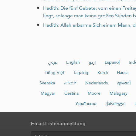
Hadith: Die fünf Gebete, vom einen Freit
liegt, solange man keine großen Sünden 
Hadith: Allah erbarme Sich einem Mann, der
عربي
English
اردو
Español
Ind
Tiếng Việt
Tagalog
Kurdî
Hausa
Svenska
አማርኛ
Nederlands
ગુજરાતી
Magyar
Čeština
Moore
Malagasy
Українська
ქართული
Email-Listenanmeldung