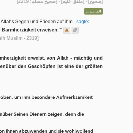
] - [متفق عليه] - [صحيح مسلم: 2319]
صحيح
[
المزيــد ...
 Allahs Segen und Frieden auf ihm -
sagte:
e Barmherzigkeit erweisen.‘“
ih Muslim - 2319]
herzigkeit erweist, von Allah - mächtig und
egenüber den Geschöpfen ist eine der größten
rgehoben, um ihm besondere Aufmerksamkeit
nüber Seinen Dienern zeigen, denn die
von ihnen abzuwenden und sie wohlwollend