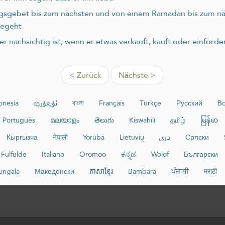
agsgebet bis zum nächsten und von einem Ramadan bis zum näc
begeht
 nachsichtig ist, wenn er etwas verkauft, kauft oder einforde
< Zurück
Nächste >
onesia
ئۇيغۇرچە
বাংলা
Français
Türkçe
Русский
Bo
Português
മലയാളം
తెలుగు
Kiswahili
தமிழ்
မြန်မာ
Кыргызча
नेपाली
Yorùbá
Lietuvių
دری
Српски
Fulfulde
Italiano
Oromoo
ಕನ್ನಡ
Wolof
Български
Lingala
Македонски
ភាសាខ្មែរ
Bambara
ਪੰਜਾਬੀ
मराठी