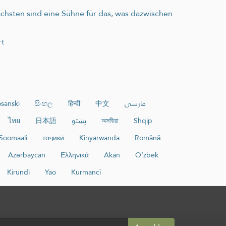
hsten sind eine Sühne für das, was dazwischen
rt
sanski
සිංහල
हिन्दी
中文
فارسی
ไทย
日本語
پښتو
অসমীয়া
Shqip
Soomaali
тоҷикӣ
Kinyarwanda
Română
Azərbaycan
Ελληνικά
Akan
O‘zbek
Kirundi
Yao
Kurmancî