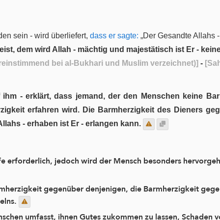
en sein - wird überliefert,
dass er sagte:
„Der Gesandte Allahs -
t, dem wird Allah - mächtig und majestätisch ist Er - kein
reinstimmend bei al-Bukhari und Muslim verzeichnet)]
-
[Sah
 ihm - erklärt, dass jemand, der den Menschen keine Barm
erzigkeit erfahren wird. Die Barmherzigkeit des Dieners g
lahs - erhaben ist Er - erlangen kann.
öpfe erforderlich, jedoch wird der Mensch besonders hervo
armherzigkeit gegenüber denjenigen, die Barmherzigkeit gege
elns.
schen umfasst, ihnen Gutes zukommen zu lassen, Schaden 