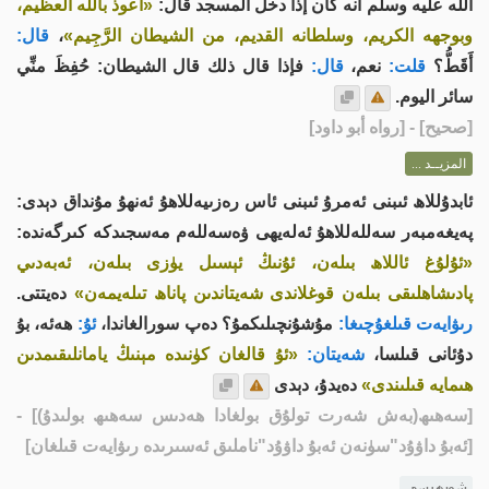
الله عليه وسلم أنه كان إذا دخل المسجد قال:
«أعوذ بالله العظيم،
وبوجهه الكريم، وسلطانه القديم، من الشيطان الرَّجِيم»
،
قال:
أَقَطُّ؟
قلت:
نعم،
قال:
فإذا قال ذلك قال الشيطان: حُفِظَ منِّي
سائر اليوم.
[
صحيح
] - [رواه أبو داود]
المزيــد ...
ئابدۇللاھ ئىبنى ئەمرۇ ئىبنى ئاس رەزىيەللاھۇ ئەنھۇ مۇنداق دېدى:
پەيغەمبەر سەللەللاھۇ ئەلەيھى ۋەسەللەم مەسجىدكە كىرگەندە:
«ئۇلۇغ ئاللاھ بىلەن، ئۇنىڭ ئېسىل يۈزى بىلەن، ئەبەدىي
پادىشاھلىقى بىلەن قوغلاندى شەيتاندىن پاناھ تىلەيمەن»
دەيتتى.
رىۋايەت قىلغۇچىغا:
مۇشۇنچىلىكمۇ؟ دەپ سورالغاندا،
ئۇ:
ھەئە، بۇ
دۇئانى قىلسا،
شەيتان:
«ئۇ قالغان كۈنىدە مېنىڭ يامانلىقىمدىن
ھىمايە قىلىندى»
دەيدۇ، دېدى
[سەھىھ(بەش شەرت تولۇق بولغادا ھەدىس سەھىھ بولىدۇ)]
-
[ئەبۇ داۋۇد"سۈنەن ئەبۇ داۋۇد"ناملىق ئەسىرىدە رىۋايەت قىلغان]
شەرھىسى