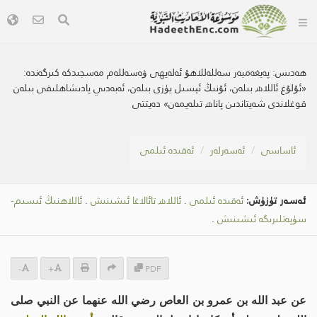
ھەدىس:
پەيغەمبەر سەللەللاھۇ ئەلەيھى ۋەسەللەم مەسجىدكە كىرگەندە:
«ئۇلۇغ ئاللاھ بىلەن، ئۇنىڭ ئېسىل يۈزى بىلەن، ئەبەدىي پادىشاھلىقى بىلەن
قوغلاندى شەيتاندىن پاناھ تىلەيمەن» دەيتتى
ئاساسى
ئەسەرلەر
ئەقىدە ئىلمى
ئەسەر تۈزۈش:
ئەقىدە ئىلمى
.
ئاللاھ تائالاغا ئىشىنىش
.
ئاللاھنىڭ ئىسىم-
سۈپەتلىرىگە ئىشىنىش
.
-
+
PDF
عن عبد الله بن عمرو بن العاص رضي الله عنهما عن النبي صلى