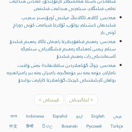
قىلغاندىن باشقا ھەممىڭلار ئازغۇچىدۇر، مەندىن ھىدايەت
تەلەپ قىلىڭلار، سىلەرنى ھىدايەت قىلىمەن
ھەدىس: ئاللاھ تائالانىڭ مېلىنى ئورۇنسىز سەرىپ
قىلىدىغان كىشىلەر بولۇپ، ئۇلارغا قىيامەت كۈنى دوزاخ
ئوتى بار
ھەدىس: رەھىم قىلغۇچىلارغا راھمان تائالا رەھىم قىلىدۇ.
سىلەر زېمىن ئەھلىگە رەھىم قىلىڭلاركى، سىلەرگە
ئاسماندىكى زات رەھىم قىلىدۇ
ھەدىس: چوڭ گۇناھلاردىن ساقلانغاندا؛ بەش ۋاقىت
نامازلار، جۈمە يەنە بىر جۈمەگىچە، رامىزان يەنە بىر رامىزانغىچە
بولغان ئارىلىقتىكى كېچىك گۇناھلارغا كاپارەت بولىدۇ
< ئىلگىرىكى
كېيىنكى >
عربي
English
اردو
Español
Indonesia
বাংলা
中文
हिन्दी
සිංහල
Bosanski
Русский
Türkçe