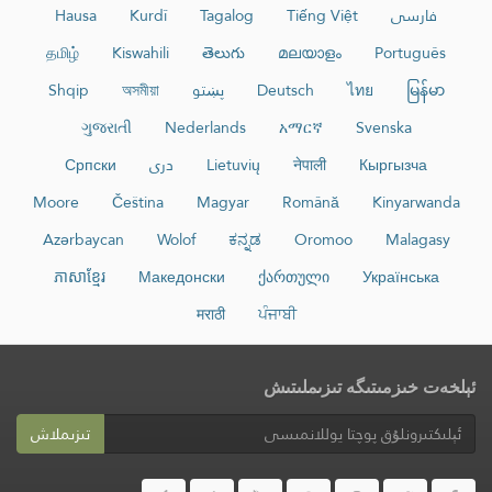
فارسی
Tiếng Việt
Tagalog
Kurdî
Hausa
தமிழ்
Kiswahili
తెలుగు
മലയാളം
Português
မြန်မာ
ไทย
Deutsch
پښتو
অসমীয়া
Shqip
ગુજરાતી
Nederlands
አማርኛ
Svenska
Кыргызча
नेपाली
Lietuvių
دری
Српски
Moore
Čeština
Magyar
Română
Kinyarwanda
Azərbaycan
Wolof
ಕನ್ನಡ
Oromoo
Malagasy
ភាសាខ្មែរ
Македонски
ქართული
Українська
मराठी
ਪੰਜਾਬੀ
ئېلخەت خىزمىتىگە تىزىملىتىش
تىزىملاش