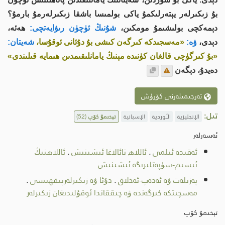
بۇ زىكىرلەر يېتەرلىكمۇ ياكى بولمىسا باشقا زىكىرلەرمۇ بارمۇ؟
دېمەكچى بولىشىمۇ مومكىن،
شۇنىڭ ئۈچۈن رىۋايەتچى:
ھەئە،
دېدى،
ۋە:
«مەسجىدكە كىرگەن كىشى بۇ دۇئانى ئوقۇسا،
شەيتان:
«بۇ كىرگۈچى قالغان كۈنىدە مېنىڭ يامانلىقىمدىن ھىمايە قىلىندى»
دەيدۇ، دېگەن
تەرجىمىلەرنى كۆرۈش
تىل:
الإنجليزية
الأوردية
الإسبانية
تېخىمۇ كۆپ
(52)
ئەسەرلەر
ئەقىدە ئىلمى
.
ئاللاھ تائالاغا ئىشىنىش
.
ئاللاھنىڭ
ئىسىم-سۈپەتلىرىگە ئىشىنىش
پەزىلەت ۋە ئەدەپ-ئەخلاق
.
دۇئا ۋە زىكىرلەرپىقھىسى
.
مەسچىتكە كىرگەندە ۋە چىققاندا ئوقۇلىدىغان زىكىرلەر
تېخىمۇ كۆپ