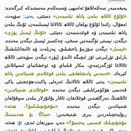
پەيغەمبەر سەللەللاھۇ ئەلەيھى ۋەسەللەم مەسجىدكە كىرگەندە:
«ئۇلۇغ ئاللاھ بىلەن پاناھ تىلەيمەن»
دەيتتى،
يەنى:
سۈپەت،
ئەھۋال، زاتىدا ئۇلۇغ بولغان ئاللاھ تائالاغا ئېسىلىمەن، ئۇنىڭ بىلەن
پاناھ تىلەيمەن ۋە قوغدىنىمەن، دەيتتى.
«ئۇنىڭ ئېسىل يۈزى»
دېگەن، نېمىتى تۈگىمەس سىخى، چەكسىز ئېسىل دېگەن مەنىدە.
«ئېسىل»
دېگەن سۆزمۇ ياخشىلىق، پەزىلەت ۋە ئالىجانابلىقنىڭ
بارلىق تۈرلىرىنى ئۆز ئىچىگە ئالىدۇ. [يۈز» دېگەن سۈپەتنى ئاللاھ
تائالاغا ئۆزگەرتمەي، بىكار قىلماي ۋە ئوخشاتماي ئىسپاتلاش
كېرەك.
«ئەبەدىي پادىشاھلىقى بىلەن قوغلاندى شەيتاندىن پاناھ
تىلەيمەن»
يەنى ئاللاھ تائالانىڭ ئەزەلى پاكىت-ھۆججىتى ياكى
قەدىمى ھۆكۈمرانلىقى دېگەن مەنىدە.
«قوغلاندى شەيتاندىن»
ئاللاھنىڭ دەرگاھىدىن قوغلانغان، ئاقار يۇلتۇزلار بىلەن سوقۇلغان
شەيتاندىن دېگەن مەنىدە.
«مۇشۇنچىلىكمۇ؟، ھەئە»
رىۋايەتچىلەردىن بىرى شەيخىدىن:
«ساڭا بۇ ھەدىسنىڭ
مۇشۇنچىلىك قىسمى يەتتىمۇ؟»
دەپ سورىغان ئىدى،
ئۇ:
ھەئە،
دېدى. ياكى بۇ سۆزدىن، شەيتاننىڭ يامانلىقىدىن پاناھلىنىش ئۈچۈن