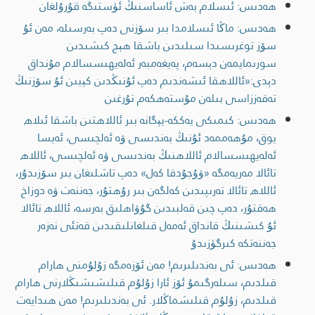
ھەدىس: ئىسلام بەش ئاساسنىڭ ئۈستىگە قۇرۇلغان
ھەدىس: ماڭا ئىسلامدا بىر سۆزنى دەپ بەرسىلە، مەن ئۇ
سۆز توغرىسىدا سىلىدىن باشقا ھېچ كىشىدىن
سورىمايمەن دېسەم، پەيغەمبەر ئەلەيھىسسالام مۇنداق
دېدى:«ئاللاھقا ئىشەندىم دەپ ئۇنىڭدىن كېيىن ئۇ سۆزنىڭ
تەقەززاسى بىلەن مۇستەھكەم تۇرغىن
ھەدىس: كىمىكى يەككە-يېگانە بىر ئاللاھتىن باشقا ئىلاھ
يوق، مۇھەممەد ئۇنىڭ بەندىسى ۋە ئەلچىسى، ئەيسا
ئەلەيھىسسالام ئاللاھنىڭ بەندىسى ۋە ئەلچىسى، ئاللاھ
تائالا مەريەمگە «ۋۇجۇدقا كەل» دەپ تاشلىغان بىر سۆزىدۇر،
ئاللاھ تائالا تەرىپىدىن كەلگەن بىر رۇھتۇر، جەننەت ۋە دوزاخ
ھەقتۇر، دەپ چىن قەلبىدىن گۇۋاھلىق بەرسە، ئاللاھ تائالا
ئۇ كىشىنىڭ قانداق ئەمەل قىلغانلىقىدىن قەتئى نەزەر
جەننەتكە كىرگۈزىدۇ
ھەدىس: ئى بەندىلىرىم! مەن ئۆزەمگە زۇلۇمنى ھارام
قىلدىم، سىلەرگىمۇ ئۆز ئارا زۇلۇم قىلىشىشىڭلارنى ھارام
قىلدىم، زۇلۇم قىلىشماڭلار. ئى بەندىلىرىم! مەن ھىدايەت