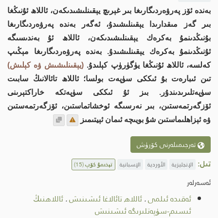
بەندە ئۆز پەرۋەردىگارىغا بىر غېرىچ يېقىنلىشىدىكەن، ئاللاھ ئۇنىڭغا
بىر گەز مىقدارىدا يېقىنلىشىدۇ، ئەگەر بەندە پەرۋەردىگارىغا
بۇنىڭدىنمۇ بەكرەك يېقىنلىشىدىكەن، ئاللاھ ئۇ بەندىسىگە
ئۇنىڭدىنمۇ بەكرەك يېقىنلىشىدۇ. بەندە پەرۋەردىگارىغا مېڭىپ
كەلسە، ئاللاھ ئۇنىڭغا يۈگۈرۈپ كېلىدۇ.
(يېقىنلىشىش ۋە كېلىش)
تىن ئىبارەت بۇ ئىككى سۈپەت بولسا؛ ئاللاھ تائالانىڭ سابىت
سۈپەتلىرىدىندۇر. بىز ئۇ ئىككى سۈپەتكە خاراكتېرىنى
ئۆزگەرتمەستىن، بىر نەرسىگە ئوخشاتماستىن، ئۆزگەرتمەستىن
ۋە ئېزاھلىماستىن شۇ بويىچە ئىمان ئېيتىمىز
تەرجىمىلەرنى كۆرۈش
تىل:
الإنجليزية
الأوردية
الإسبانية
تېخىمۇ كۆپ
(15)
ئەسەرلەر
ئەقىدە ئىلمى
.
ئاللاھ تائالاغا ئىشىنىش
.
ئاللاھنىڭ
ئىسىم-سۈپەتلىرىگە ئىشىنىش