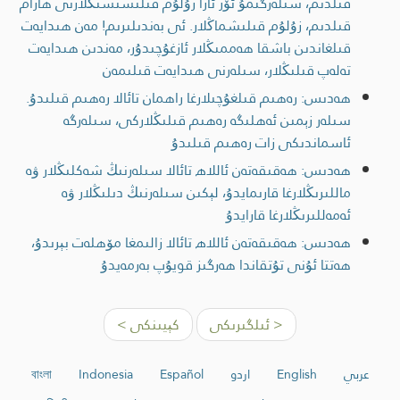
قىلدىم، سىلەرگىمۇ ئۆز ئارا زۇلۇم قىلىشىشىڭلارنى ھارام
قىلدىم، زۇلۇم قىلىشماڭلار. ئى بەندىلىرىم! مەن ھىدايەت
قىلغاندىن باشقا ھەممىڭلار ئازغۇچىدۇر، مەندىن ھىدايەت
تەلەپ قىلىڭلار، سىلەرنى ھىدايەت قىلىمەن
ھەدىس: رەھىم قىلغۇچىلارغا راھمان تائالا رەھىم قىلىدۇ.
سىلەر زېمىن ئەھلىگە رەھىم قىلىڭلاركى، سىلەرگە
ئاسماندىكى زات رەھىم قىلىدۇ
ھەدىس: ھەقىقەتەن ئاللاھ تائالا سىلەرنىڭ شەكلىڭلار ۋە
ماللىرىڭلارغا قارىمايدۇ، لېكىن سىلەرنىڭ دىلىڭلار ۋە
ئەمەللىرىڭلارغا قارايدۇ
ھەدىس: ھەقىقەتەن ئاللاھ تائالا زالىمغا مۆھلەت بېرىدۇ،
ھەتتا ئۇنى تۇتقاندا ھەرگىز قويۇپ بەرمەيدۇ
< ئىلگىرىكى
كېيىنكى >
عربي
English
اردو
Español
Indonesia
বাংলা