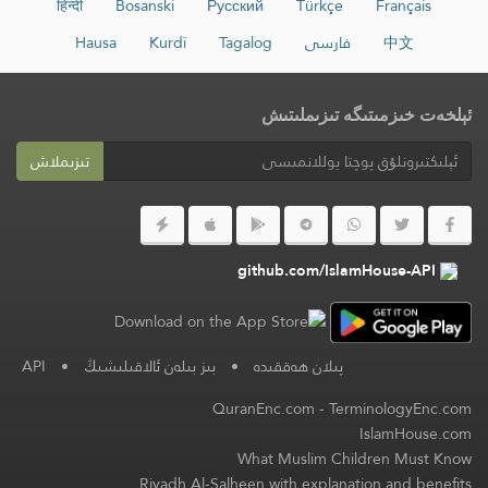
हिन्दी
Bosanski
Русский
Türkçe
Français
中文
فارسی
Tagalog
Kurdî
Hausa
ئېلخەت خىزمىتىگە تىزىملىتىش
تىزىملاش
github.com/IslamHouse-API
پىلان ھەققىدە
•
بىز بىلەن ئالاقىلىشىڭ
•
API
QuranEnc.com
-
TerminologyEnc.com
IslamHouse.com
What Muslim Children Must Know
Riyadh Al-Salheen with explanation and benefits