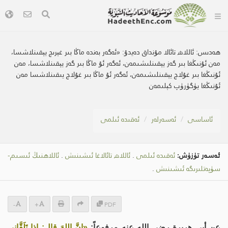
ھەدىس:
ئاللاھ تائالا مۇنداق دەيدۇ: «ئەگەر بەندە ماڭا بىر غېرىچ يېقىنلاشسا،
مەن ئۇنىڭغا بىر گەز يېقىنلىشىمەن، ئەگەر ئۇ ماڭا بىر گەز يېقىنلاشسا، مەن
ئۇنىڭغا بىر غۇلاچ يېقىنلىشىمەن، ئەگەر ئۇ ماڭا بىر غۇلاچ يىقىنلاشسا مەن
ئۇنىڭغا يۈگۈرۈپ كېلىمەن
ئاساسى
ئەسەرلەر
ئەقىدە ئىلمى
ئەسەر تۈزۈش:
ئەقىدە ئىلمى
.
ئاللاھ تائالاغا ئىشىنىش
.
ئاللاھنىڭ ئىسىم-
سۈپەتلىرىگە ئىشىنىش
.
-
+
PDF
عن أبي هريرة رضي الله عنه مرفوعاً:
«إنَّ اللهَ قال: إذا تَلَقَّاني