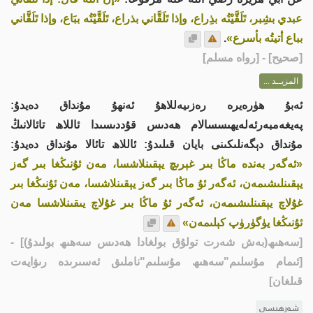
عبدي بشِبر، تَلَقَّيْتُه بذِراع، وإذا تَلَقَّاني بذراع، تَلَقَّيْتُه ببَاع، وإذا تَلَقَّاني
بباع أتيتُه بأسرع»
.
[
صحيح
] - [رواه مسلم]
المزيــد ...
ئەبۇ ھۈرەيرە رەزىيەللاھۇ ئەنھۇ مۇنداق دەيدۇ:
پەيغەمبەرئەلەيھىسسالام ھەدىس قۇددىسىدا ئاللاھ تائالانىڭ
مۇنداق دېگەنلىكىنى بايان قىلىدۇ: ئاللاھ تائالا مۇنداق دەيدۇ:
«ئەگەر بەندە ماڭا بىر غېرىچ يېقىنلاشسا، مەن ئۇنىڭغا بىر گەز
يېقىنلىشىمەن، ئەگەر ئۇ ماڭا بىر گەز يېقىنلاشسا، مەن ئۇنىڭغا بىر
غۇلاچ يېقىنلىشىمەن، ئەگەر ئۇ ماڭا بىر غۇلاچ يىقىنلاشسا مەن
ئۇنىڭغا يۈگۈرۈپ كېلىمەن»
[سەھىھ(بەش شەرت تولۇق بولغادا ھەدىس سەھىھ بولىدۇ)]
-
[ئىمام مۇسلىم"سەھىھ مۇسلىم"ناملىق ئەسىرىدە رىۋايەت
قىلغان]
شەرھىسى