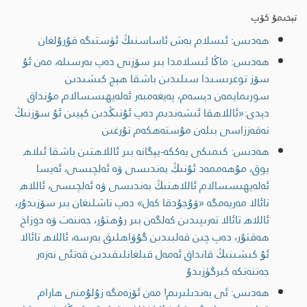
تېخىمۇ كۆپ
ھەدىس: ئىسلام بەش ئاساسنىڭ ئۈستىگە قۇرۇلغان
ھەدىس: ماڭا ئىسلامدا بىر سۆزنى دەپ بەرسىلە، مەن ئۇ
سۆز توغرىسىدا سىلىدىن باشقا ھېچ كىشىدىن
سورىمايمەن دېسەم، پەيغەمبەر ئەلەيھىسسالام مۇنداق
دېدى:«ئاللاھقا ئىشەندىم دەپ ئۇنىڭدىن كېيىن ئۇ سۆزنىڭ
تەقەززاسى بىلەن مۇستەھكەم تۇرغىن
ھەدىس: كىمىكى يەككە-يېگانە بىر ئاللاھتىن باشقا ئىلاھ
يوق، مۇھەممەد ئۇنىڭ بەندىسى ۋە ئەلچىسى، ئەيسا
ئەلەيھىسسالام ئاللاھنىڭ بەندىسى ۋە ئەلچىسى، ئاللاھ
تائالا مەريەمگە «ۋۇجۇدقا كەل» دەپ تاشلىغان بىر سۆزىدۇر،
ئاللاھ تائالا تەرىپىدىن كەلگەن بىر رۇھتۇر، جەننەت ۋە دوزاخ
ھەقتۇر، دەپ چىن قەلبىدىن گۇۋاھلىق بەرسە، ئاللاھ تائالا
ئۇ كىشىنىڭ قانداق ئەمەل قىلغانلىقىدىن قەتئى نەزەر
جەننەتكە كىرگۈزىدۇ
ھەدىس: ئى بەندىلىرىم! مەن ئۆزەمگە زۇلۇمنى ھارام