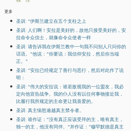
更多
圣训: “伊斯兰建立在五个支柱之上
圣训: 人们啊！安拉是美好的，故他只接受美好的，安
拉命令众信士，就像命令众使者一样
圣训: 请告诉我在伊斯兰教中一句我不问别人只问你的
话语。”他说：“你要说：我信仰安拉，然后你当端
正。”
圣训: “安拉已经规定了善行与恶行，然后对此作了说
明：
圣训: “伟大的安拉说：谁若敌视我的一位盟友，我必
定向他宣告战争。我的仆人没有以任何事物接近我，
比履行我所规定的主命更让我喜爱的。
圣训: 真主恼怒逾越真主禁令者。
圣训: 谁作证：“没有真正应该受拜的主，唯有真主，
独一的主，他没有同伴。”并作证：“穆罕默德是真主