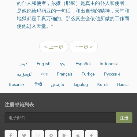
的仆人和使者，尔撒（耶稣）是真主的仆人和使者，
是他说给玛丽亚的一句话，和出自他的精神，天堂和
地狱都是千真万确的。那么真主会依他所做的工作而
使他进入天堂。”
< 上一步
下一步 >
عربي
English
اردو
Español
Indonesia
ئۇيغۇرچە
বাংলা
Français
Türkçe
Русский
Bosanski
हिन्दी
فارسی
Tagalog
Kurdî
Hausa
注册邮箱列表
注册