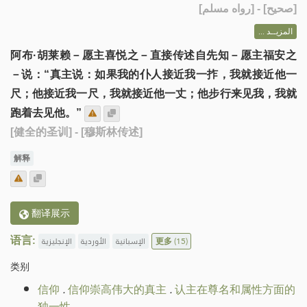
] - [رواه مسلم]
صحيح
[
المزيــد ...
阿布·胡莱赖－愿主喜悦之－直接传述自先知－愿主福安之
－说：“真主说：如果我的仆人接近我一拃，我就接近他一
尺；他接近我一尺，我就接近他一丈；他步行来见我，我就
跑着去见他。”
[健全的圣训]
- [穆斯林传述]
解释
翻译展示
语言:
الإنجليزية
الأوردية
الإسبانية
更多
(15)
类别
信仰
.
信仰崇高伟大的真主
.
认主在尊名和属性方面的
独一性