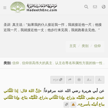
圣训:
真主说：“如果我的仆人接近我一拃，我就接近他一尺；他接
近我一尺，我就接近他一丈；他步行来见我，我就跑着去见他。”
主页
类别
信仰
类别:
信仰
.
信仰崇高伟大的真主
.
认主在尊名和属性方面的独一性
.
PDF
+
-
عن أبي هريرة رضي الله عنه مرفوعاً:
«إنَّ اللهَ قال: إذا تَلَقَّاني
عبدي بشِبر، تَلَقَّيْتُه بذِراع، وإذا تَلَقَّاني بذراع، تَلَقَّيْتُه ببَاع، وإذا تَلَقَّاني
.
بباع أتيتُه بأسرع»