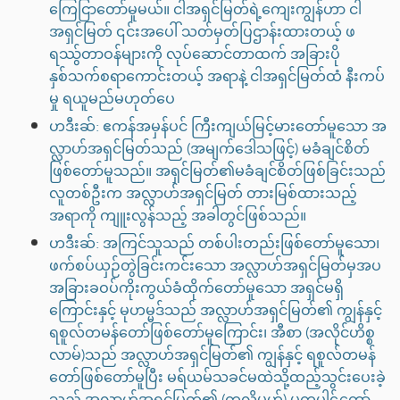
ကြေငြာတော်မူမယ်။ ငါအရှင်မြတ်ရဲ့ကျေးကျွန်ဟာ ငါ
အရှင်မြတ် ၎င်းအပေါ် သတ်မှတ်ပြဌာန်းထားတယ့် ဖ
ရဿ်ွတာဝန်များကို လုပ်ဆောင်တာထက် အခြားပို
နှစ်သက်စရာကောင်းတယ့် အရာနဲ့ ငါအရှင်မြတ်ထံ နီးကပ်
မှု ရယူမည်မဟုတ်ပေ
ဟဒီးဆ်: ဧကန်အမှန်ပင် ကြီးကျယ်မြင့်မားတော်မူသော အ
လ္လာဟ်အရှင်မြတ်သည် (အမျက်ဒေါသဖြင့်) မခံချင်စိတ်
ဖြစ်တော်မူသည်။ အရှင်မြတ်၏မခံချင်စိတ်ဖြစ်ခြင်းသည်
လူတစ်ဦးက အလ္လာဟ်အရှင်မြတ် တားမြစ်ထားသည့်
အရာကို ကျူးလွန်သည့် အခါတွင်ဖြစ်သည်။
ဟဒီးဆ်: အကြင်သူသည် တစ်ပါးတည်းဖြစ်တော်မူသော၊
ဖက်စပ်ယှဉ်တွဲခြင်းကင်းသော အလ္လာဟ်အရှင်မြတ်မှအပ
အခြားခဝပ်ကိုးကွယ်ခံထိုက်တော်မူသော အရှင်မရှိ
ကြောင်းနှင့် မုဟမ္မဒ်သည် အလ္လာဟ်အရှင်မြတ်၏ ကျွန်နှင့်
ရစူလ်တမန်တော်ဖြစ်တော်မူကြောင်း၊ အီစာ (အလိုင်ဟိစ္စ
လာမ်)သည် အလ္လာဟ်အရှင်မြတ်၏ ကျွန်နှင့် ရစူလ်တမန်
တော်ဖြစ်တော်မူပြီး မရ်ယမ်သခင်မထဲသို့ထည့်သွင်းပေးခဲ့
သည့် အလ္လာဟ်အရှင်မြတ်၏ (ကလိမဟ်) မုက္ခပါဌ်တော်