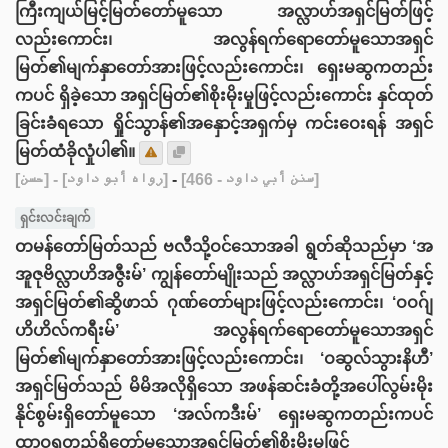
ကြီးကျယ်မြင့်မြတ်တော်မူသော အလ္လာဟ်အရှင်မြတ်ဖြင့်
လည်းကောင်း၊ အလွန်ရက်ရောတော်မူသောအရှင်
မြတ်၏မျက်နှာတော်အားဖြင့်လည်းကောင်း၊ ရှေးမဆွကတည်း
ကပင် ရှိခဲ့သော အရှင်မြတ်၏စိုးမိုးမှုဖြင့်လည်းကောင်း နှင်ထုတ်
ခြင်းခံရသော ရှိုင်သွာန်၏အနှောင့်အရှက်မှ ကင်းဝေးရန် အရှင်
မြတ်ထံခိုလှုံပါ၏။
[حسن]
- [رواه أبو داود]
-
[سنن أبي داود - 466]
ရှင်းလင်းချက်
တမန်တော်မြတ်သည် ဗလီသို့ဝင်သောအခါ ရွတ်ဆိုသည်မှာ ‘အ
အူဇုဗိလ္လာဟိအဇွီးမ်’ ကျွန်‌‌တော်မျိုးသည် အလ္လာဟ်အရှင်မြတ်နှင့်
အရှင်မြတ်၏ဆွိ‌ဖာသ် ဂုဏ်တော်များဖြင့်လည်းကောင်း၊ ‘ဝဝဂ်ျ
ဟိဟိလ်ကရီးမ်’ အလွန်ရက်ရောတော်မူသောအရှင်
မြတ်၏မျက်နှာတော်အားဖြင့်လည်းကောင်း၊ ‘ဝဆွလ်သွားနိဟီ’
အရှင်မြတ်သည် မိမိအလိုရှိသော အဖန်ဆင်းခံတို့အပေါ်လွမ်းမိုး
နိုင်စွမ်းရှိတော်မူသော ‘အလ်ကဒီးမ်’ ရှေးမဆွကတည်းကပင်
ထာဝရတည်ရှိတော်မူသောအရှင်မြတ်၏စိုးမိုးမှုဖြင့်