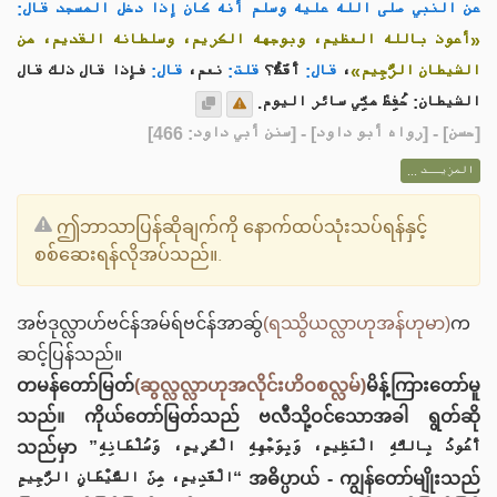
عن النبي صلى الله عليه وسلم أنه كان إذا دخل المسجد قال:
«أعوذ بالله العظيم، وبوجهه الكريم، وسلطانه القديم، من
فإذا قال ذلك قال
قال:
نعم،
قلت:
أَقَطُّ؟
قال:
،
الشيطان الرَّجِيم»
الشيطان: حُفِظَ منِّي سائر اليوم.
] - [رواه أبو داود] - [سنن أبي داود: 466]
حسن
[
المزيــد ...
ဤဘာသာပြန်ဆိုချက်ကို နောက်ထပ်သုံးသပ်ရန်နှင့်
စစ်ဆေးရန်လိုအပ်သည်။.
အဗ်ဒုလ္လာဟ်ဗင်န်အမ်ရ်ဗင်န်အာဆ်ွ
(ရဿွိယလ္လာဟုအန်ဟုမာ)
က
ဆင့်ပြန်သည်။
တမန်တော်မြတ်
(ဆွလ္လလ္လာဟုအလိုင်းဟိဝစလ္လမ်)
မိန့်ကြားတော်မူ
သည်။ ကိုယ်တော်မြတ်သည် ဗလီသို့ဝင်သောအခါ ရွတ်ဆို
သည်မှာ ”أَعُوذُ بِاللَّهِ الْعَظِيمِ، وَبِوَجْهِهِ الْكَرِيمِ، وَسُلْطَانِهِ
الْقَدِيمِ، مِنَ الشَّيْطَانِ الرَّجِيمِ“ အဓိပ္ပာယ် - ကျွန်တော်မျိုးသည်