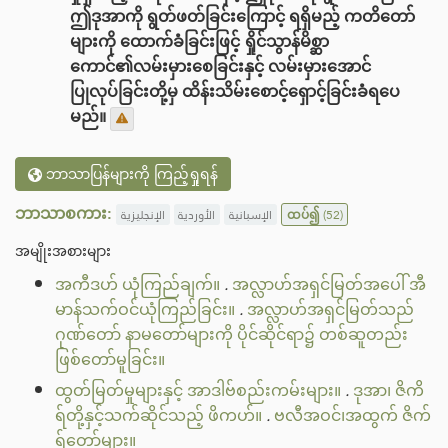
ဤဒုအာကို ရွတ်ဖတ်ခြင်းကြောင့် ရရှိမည့် ကတိတော်
များကို ထောက်ခံခြင်းဖြင့် ရှိုင်သွာန်မိစ္ဆာ
ကောင်၏လမ်းမှားစေခြင်းနှင့် လမ်းမှားအောင်
ပြုလုပ်ခြင်းတို့မှ ထိန်းသိမ်းစောင့်ရှောင့်ခြင်းခံရပေ
မည်။
ဘာသာပြန်များကို ကြည့်ရှုရန်
ဘာသာစကား:
الإنجليزية
الأوردية
الإسبانية
ထပ်၍
(52)
အမျိုးအစားများ
အကီဒဟ် ယုံကြည်ချက်။
.
အလ္လာဟ်အရှင်မြတ်အပေါ် အီ
မာန်သက်ဝင်ယုံကြည်ခြင်း။
.
အလ္လာဟ်အရှင်မြတ်သည်
ဂုဏ်တော် နာမတော်များကို ပိုင်ဆိုင်ရာ၌ တစ်ဆူတည်း
ဖြစ်တော်မူခြင်း။
ထွတ်မြတ်မှုများနှင့် အာဒါဗ်စည်းကမ်းများ။
.
ဒုအာ၊ ဇိကိ
ရ်တို့နှင့်သက်ဆိုင်သည့် ဖိကဟ်။
.
ဗလီအဝင်၊အထွက် ဇိက်
ရ်တော်များ။