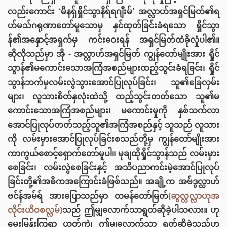
လည်းကောင်း ‘မိနရှ်ရှိုင်သွာနိရ်ရဂျီးမ်’ အလ္လာဟ်အရှင်မြတ်၏ရ
ဟ်မသ်ဂရုဏာတော်မူသောမှ နှင်ထုတ်ခြင်းခံရသော ရှိုင်သွာ
န်၏အနှောင့်အရှက်မှ ကင်းဝေးရန် အရှင်မြတ်ထံခိုလှုံပါ၏။
ဆိုလိုသည်မှာ အို - အလ္လာဟ်အရှင်မြတ် ကျွန်တော်မျိုးအား ရှိုင်
သွာန်၏မကောင်းသောအကြံအစည်များထည့်သွင်းခံရခြင်း၊ ရှိုင်
သွာန်ဘက်မှလမ်းလွဲသွားအောင်ပြုလုပ်ခြင်း၊ သူ၏ခြေလှမ်း
များ၊ လူသားစိတ်နှလုံးထဲသို့ ထည့်သွင်းတတ်သော သူ၏မ
ကောင်းသောအကြံအစည်များ၊ မကောင်းမှုကို နှစ်သက်လာ
အောင်ပြုလုပ်တတ်သည့်သူ၏အကြံအစည်နှင့် သူသည် လူသား
ကို လမ်းမှားအောင်ပြုလုပ်ခြင်းစသည်တို့မှ ကျွန်တော်မျိုးအား
ကာကွယ်စောင့်ရှောက်တော်မူပါ။ မုချထိုရှိုင်သွာန်သည် လမ်းမှား
စေခြင်း၊ လမ်းလွဲစေခြင်းနှင့် အသိပညာကင်းမဲ့အောင်ပြုလုပ်
ခြင်းတို့၏အဓိကအကြောင်းခံဖြစ်သည်။ အချို့က အဗ်ဒွလ္လာဟ်
ဗင်န်အမ်ရ် အားပြောသည်မှာ တမန်တော်မြတ်
(ဆွလ္လလ္လာဟုအ
လိုင်းဟိဝစလ္လမ်)
သည် ဤမျှလောက်သာရွတ်ဆိုခဲ့ပါသလား။ ဟု
မေးမြန်းကြရာ ဟုတ်ကဲ့၊ ဤမျှလောက်သာ ရွတ်ဆိုခဲ့သည်ဟု