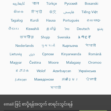
ئۇيغۇرچە
বাংলা
Türkçe
Русский
Bosanski
සිංහල
हिन्दी
中文
فارسی
Tiếng Việt
Tagalog
Kurdî
Hausa
Português
മലയാളം
తెలుగు
Kiswahili
தமிழ்
ไทย
Deutsch
پښتو
অসমীয়া
Shqip
Svenska
አማርኛ
Nederlands
ગુજરાતી
Кыргызча
नेपाली
Lietuvių
دری
Српски
Kinyarwanda
Română
Magyar
Čeština
Moore
Malagasy
Oromoo
ಕನ್ನಡ
Wolof
Azərbaycan
Українська
ქართული
Македонски
ភាសាខ្មែរ
ਪੰਜਾਬੀ
मराठी
email ဖြင့် စာပို့ရန်အတွက် စာရင်းသွင်းရန်