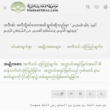
ဟဒီးဆ်:
ဗလီသို့ဝင်သောအခါ ရွတ်ဆိုသည်မှာ ”أَعُوذُ بِاللَّهِ الْعَظِيمِ،
وَبِوَجْهِهِ الْكَرِيمِ، وَسُلْطَانِهِ الْقَدِيمِ، مِنَ الشَّيْطَانِ الرَّجِيمِ“
ပင်မစာမျက်နှာ
အမျိုးအစားများ
အကီဒဟ် ယုံကြည်ချက်။
အမျိုးအစား:
အကီဒဟ် ယုံကြည်ချက်။
.
အလ္လာဟ်အရှင်မြတ်အပေါ် အီ
မာန်သက်ဝင်ယုံကြည်ခြင်း။
.
အလ္လာဟ်အရှင်မြတ်သည် ဂုဏ်တော် နာမ
တော်များကို ပိုင်ဆိုင်ရာ၌ တစ်ဆူတည်းဖြစ်တော်မူခြင်း။
.
PDF
+
-
عن عبد الله بن عمرو بن العاص رضي الله عنهما: