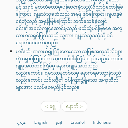
နှင့် အရှင်မြတ်ထံတော်မှ(ဖန်ဆင်းခဲ့သည့်)ဝိညာဉ်တော်ဖြစ်
ကြောင်း၊ ဂျန္နသ်သုခဘုံသည် အမှန်ဖြစ်ကြောင်း၊ ဂျဟန္နမ်
ငရဲဘုံသည် အမှန်ဖြစ်ကြောင်း သက်သေခံခဲ့လျှင်
၎င်း၏အမလ်ကျင့်ဆောင်မှုသည် မည်သို့ပင်ဖြစ်စေ အလ္
လာဟ်အရှင်မြတ်သည် သူ့အား ဂျန္နသ်သုခဘုံသို့ ဝင်
ရောက်စေတော်မူမည်။
ဟဒီးဆ်: အကယ်၍ ကြီးလေးသော အပြစ်အကုသိုလ်များ
ကို ရှောင်ကြဉ်ပါက ဆွလာသ်ငါးကြိမ်သည်လည်းကောင်း၊
ဂျုမုအဟ်တစ်ကြိမ်မှ နောက်ဂျုမုအဟ်သည်
လည်းကောင်း၊ ရမဿွာန်တစ်လမှ နောက်ရမဿွာန်သည်
လည်းကောင်း ယင်းတို့၏ စပ်ကြား၌ရှိသော အကုသိုလ်
များအား ပလပ်စေမည်ဖြစ်သည်။
< ရှေ့
နောက် >
عربي
English
اردو
Español
Indonesia