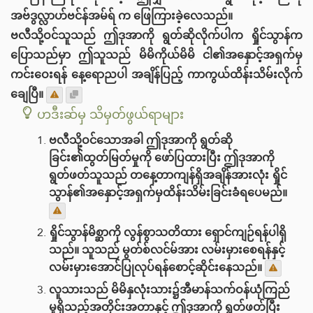
အဗ်ဒွလ္လာဟ်ဗင်န်အမ်ရ် က ဖြေကြားခဲ့လေသည်။
ဗလီသို့ဝင်သူသည် ဤဒုအာကို ရွတ်ဆိုလိုက်ပါက ရှိုင်သွာန်က
ပြောသည်မှာ ဤသူသည် မိမိကိုယ်မိမိ ငါ၏အနှောင့်အရှက်မှ
ကင်းဝေးရန် နေ့ရောညပါ အချိန်ပြည့် ကာကွယ်ထိန်းသိမ်းလိုက်
ချေပြီ။
ဟဒီးဆ်မှ သိမှတ်ဖွယ်ရာများ
ဗလီသို့ဝင်‌သောအခါ ဤဒုအာကို ရွတ်ဆို
ခြင်း၏ထွတ်မြတ်မှုကို ဖော်ပြထားပြီး ဤဒုအာကို
ရွတ်ဖတ်သူသည် ‌တနေ့တာကျန်ရှိအချိန်အားလုံး ရှိုင်
သွာန်၏အနှောင့်အရှက်မှထိန်းသိမ်းခြင်းခံရပေမည်။
ရှိုင်သွာန်မိစ္ဆာကို လွန်စွာသတိထား‌ ရှောင်ကျဉ်ရန်ပါရှိ
သည်။ သူသည် မွတ်စ်လင်မ်အား လမ်းမှားစေရန်နှင့်
လမ်းမှားအောင်ပြုလုပ်ရန်စောင့်ဆိုင်းနေသည်။
လူသားသည် မိမိနှလုံးသား၌အီမာန်သက်ဝန်ယုံကြည်
မှုရှိသည့်အတိုင်းအတာနှင့် ဤဒုအာကို ရွတ်ဖတ်ပြီး