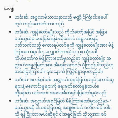
ထပ်၍
ဟဒီးဆ်: အစ္စလာမ်သာသနာသည် မဏ္ဍိုင်ကြီးငါးခုပေါ်
တွင် တည်ဆောက်ထားသည်
ဟဒီးဆ်: ကျွန်တော်မျိုးသည် ကိုယ်တော့်အပြင် အခြား
မည်သူ့ထံမှ မေးမြန်းရန်မလိုအောင် အစ္စလာမ်နှင့်
ပတ်သက်သည့် စကားရပ်တစ်ခုကို ကျွန်တော်မျိုးအား မိန့်
ကြားတော်မူပါဟု လျှောက်ထားခဲ့သည်။ ထိုအခါ
ကိုယ်တော်က မိန့်ကြားတော်မူသည်မှာ ကျွန်တော်မျိုး အ
လ္လာဟ်အရှင်မြတ်အား အီမာန်သက်ဝင်ယုံကြည်ပါသည်ဟု
သင်ပြောကြားပါ။ ၎င်းနောက် ကြံ့ခိုင်စွာရပ်တည်ပါ။
ဟဒီးဆ်: ဧကန်စင်စစ် အလ္လာဟ်အရှင်မြတ်သည် ကောင်းမှု
များနဲ့ မကောင်းမှုများကို ရေးမှတ်တော်မူခဲ့တယ်။
ထို့နောက် ယင်းအား ‌‌‌‌‌‌‌‌‌‌‌‌‌‌‌‌‌‌‌‌‌‌‌‌‌အသေးစိတ်ရှင်းပြတော်မူခဲ့သည်
ဟဒီးဆ်: အလ္လာဟ်အရှင်မြတ် မိန့်ကြားတော်မူသည်မှာ- "
မည်သူမဆို ငါအရှင်မြတ်ရဲ့ အချစ်တော် ဝလီတစ်ပါးပါး
ကို ရန်ငြိုးထားမယ်ဆိုရင် ငါအရှင်မြတ် ထိုသူ့အား စစ်