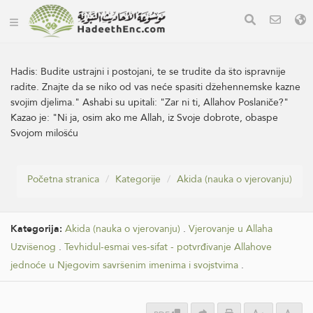
Hadis:
Budite ustrajni i postojani, te se trudite da što ispravnije
radite. Znajte da se niko od vas neće spasiti džehennemske kazne
svojim djelima." Ashabi su upitali: "Zar ni ti, Allahov Poslaniče?"
Kazao je: "Ni ja, osim ako me Allah, iz Svoje dobrote, obaspe
Svojom milošću
Početna stranica
Kategorije
Akida (nauka o vjerovanju)
Kategorija:
Akida (nauka o vjerovanju)
.
Vjerovanje u Allaha
Uzvišenog
.
Tevhidul-esmai ves-sifat - potvrđivanje Allahove
jednoće u Njegovim savršenim imenima i svojstvima
.