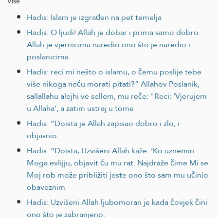
Više
Hadis: Islam je izgrađen na pet temelja
Hadis: O ljudi! Allah je dobar i prima samo dobro.
Allah je vjernicima naredio ono što je naredio i
poslanicima
Hadis: reci mi nešto o islamu, o čemu poslije tebe
više nikoga neću morati pitati?” Allahov Poslanik,
sallallahu alejhi ve sellem, mu reče: "Reci: ‘Vjerujem
u Allaha’, a zatim ustraj u tome
Hadis: “Doista je Allah zapisao dobro i zlo, i
objasnio
Hadis: “Doista, Uzvišeni Allah kaže: ‘Ko uznemiri
Moga evlijju, objavit ću mu rat. Najdraže čime Mi se
Moj rob može približiti jeste ono što sam mu učinio
obaveznim
Hadis: Uzvišeni Allah ljubomoran je kada čovjek čini
ono što je zabranjeno.