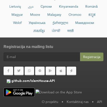
Lietuvių
دری
Српски
Kinyarwanda
Română
Magyar
Moore
Malagasy
Oromoo
ಕನ್ನಡ
Wolof
Українська
ქართული
Македонски
ភាសាខ្មែរ
ਪੰਜਾਬੀ
मराठी
Registracija na mailing listu
Registracija
github.com/IslamHouse-API
O projektu
•
Kontaktiraj nas
•
API