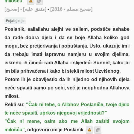
milošću."
[صحيح]
- [متفق عليه]
-
[صحيح مسلم - 2816]
Pojašnjenje
Poslanik, sallallahu alejhi ve sellem, podstiče ashabe
da rade dobra djela i da se boje Allaha koliko god
mogu, bez pretjerivanja i popuštanja. Usto, ukazuje im i
da trebaju imati ispravnu namjeru u svojim djelima,
iskreno ih čineći radi Allaha i slijedeći Sunnet, kako bi
im bila prihvaćena i kako bi stekli milost Uzvišenog.
Potom ih je obavijestio da ih nijedno od njihovih djela
neće spasiti samo po sebi, već je neophodna Allahova
milost.
Rekli su:
"Čak ni tebe, o Allahov Poslaniče, tvoje djelo
te neće spasiti, uprkos njegovoj vrijednosti?"
"Čak ni mene, osim ako me Allah zaštiti svojom
milošću"
, odgovorio im je Poslanik.