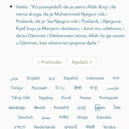
Hadis: "Ko posvjedoči da je samo Allah Bog i da
nema druga, da je Muhammed Njegov rob i
Poslanik; da je 'Isa Njegov rob i Poslanik, i Njegova
Riječ koju je Merjemi dostavio, i život mu udahnuo; i
da su Džennet i Džehennem istina, Allah će ga uvesti
u Džennet, bez obzira na njegova djela."
< Prethodni
Sljedeći >
عربي
English
اردو
Español
Indonesia
বাংলা
Türkçe
Русский
සිංහල
हिन्दी
中文
فارسی
Tiếng Việt
Tagalog
Kurdî
Hausa
Português
മലയാളം
తెలుగు
Kiswahili
தமிழ்
မြန်မာ
ไทย
Deutsch
پښتو
অসমীয়া
Shqip
Svenska
አማርኛ
Nederlands
ગુજરાતી
नेपाली
Yorùbá