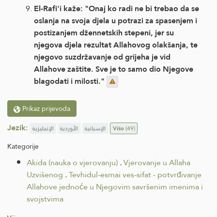
El-Rafi'i kaže: "Onaj ko radi ne bi trebao da se
oslanja na svoja djela u potrazi za spasenjem i
postizanjem džennetskih stepeni, jer su
njegova djela rezultat Allahovog olakšanja, te
njegovo suzdržavanje od grijeha je vid
Allahove zaštite. Sve je to samo dio Njegove
blagodati i milosti."
Prikaz prijevoda
Jezik:
الإنجليزية
الأوردية
الإسبانية
Više
(49)
Kategorije
Akida (nauka o vjerovanju)
.
Vjerovanje u Allaha
Uzvišenog
.
Tevhidul-esmai ves-sifat - potvrđivanje
Allahove jednoće u Njegovim savršenim imenima i
svojstvima