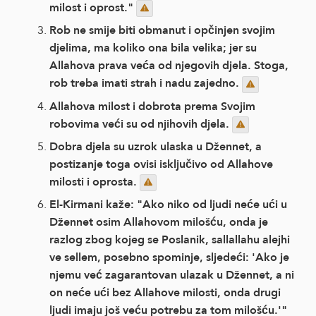
milost i oprost."
Rob ne smije biti obmanut i opčinjen svojim
djelima, ma koliko ona bila velika; jer su
Allahova prava veća od njegovih djela. Stoga,
rob treba imati strah i nadu zajedno.
Allahova milost i dobrota prema Svojim
robovima veći su od njihovih djela.
Dobra djela su uzrok ulaska u Džennet, a
postizanje toga ovisi isključivo od Allahove
milosti i oprosta.
El-Kirmani kaže: "Ako niko od ljudi neće ući u
Džennet osim Allahovom milošću, onda je
razlog zbog kojeg se Poslanik, sallallahu alejhi
ve sellem, posebno spominje, sljedeći: 'Ako je
njemu već zagarantovan ulazak u Džennet, a ni
on neće ući bez Allahove milosti, onda drugi
ljudi imaju još veću potrebu za tom milošću.'"