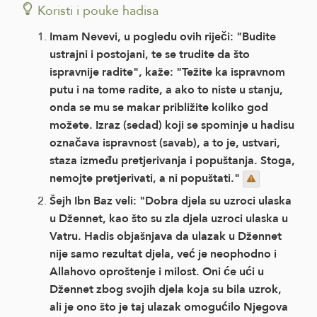
Koristi i pouke hadisa
Imam Nevevi, u pogledu ovih riječi: "Budite
ustrajni i postojani, te se trudite da što
ispravnije radite", kaže: "Težite ka ispravnom
putu i na tome radite, a ako to niste u stanju,
onda se mu se makar približite koliko god
možete. Izraz (sedad) koji se spominje u hadisu
označava ispravnost (savab), a to je, ustvari,
staza između pretjerivanja i popuštanja. Stoga,
nemojte pretjerivati, a ni popuštati."
Šejh Ibn Baz veli: "Dobra djela su uzroci ulaska
u Džennet, kao što su zla djela uzroci ulaska u
Vatru. Hadis objašnjava da ulazak u Džennet
nije samo rezultat djela, već je neophodno i
Allahovo oproštenje i milost. Oni će ući u
Džennet zbog svojih djela koja su bila uzrok,
ali je ono što je taj ulazak omogućilo Njegova