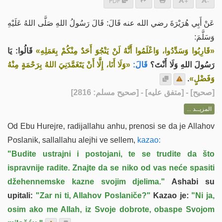
PDF
+
-
عَنْ أَبِي هُرَيْرَةَ رضي الله عنه قَالَ: قَالَ رَسُولُ اللهِ صَلَّى اللهُ عَلَيْهِ
وَسَلَّمَ:
«قَارِبُوا وَسَدِّدُوا، وَاعْلَمُوا أَنَّهُ لَنْ يَنْجُوَ أَحَدٌ مِنْكُمْ بِعَمَلِهِ»
قَالُوا: يَا
رَسُولَ اللهِ وَلَا أَنْتَ؟
قَالَ:
«وَلَا أَنَا، إِلَّا أَنْ يَتَغَمَّدَنِيَ اللهُ بِرَحْمَةٍ مِنْهُ
.
وَفَضْلٍ»
] - [متفق عليه] - [صحيح مسلم: 2816]
صحيح
[
المزيــد ...
Od Ebu Hurejre, radijallahu anhu, prenosi se da je Allahov
Poslanik, sallallahu alejhi ve sellem,
kazao:
"Budite ustrajni i postojani, te se trudite da što
ispravnije radite. Znajte da se niko od vas neće spasiti
džehennemske kazne svojim djelima."
Ashabi su
upitali:
"Zar ni ti, Allahov Poslaniče?"
Kazao je:
"Ni ja,
osim ako me Allah, iz Svoje dobrote, obaspe Svojom