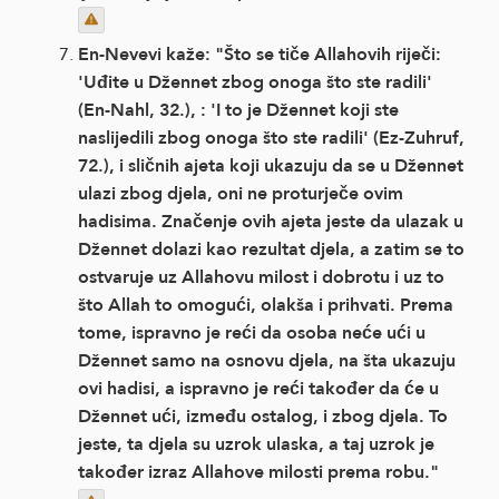
En-Nevevi kaže: "Što se tiče Allahovih riječi:
'Uđite u Džennet zbog onoga što ste radili'
(En-Nahl, 32.), : 'I to je Džennet koji ste
naslijedili zbog onoga što ste radili' (Ez-Zuhruf,
72.), i sličnih ajeta koji ukazuju da se u Džennet
ulazi zbog djela, oni ne proturječe ovim
hadisima. Značenje ovih ajeta jeste da ulazak u
Džennet dolazi kao rezultat djela, a zatim se to
ostvaruje uz Allahovu milost i dobrotu i uz to
što Allah to omogući, olakša i prihvati. Prema
tome, ispravno je reći da osoba neće ući u
Džennet samo na osnovu djela, na šta ukazuju
ovi hadisi, a ispravno je reći također da će u
Džennet ući, između ostalog, i zbog djela. To
jeste, ta djela su uzrok ulaska, a taj uzrok je
također izraz Allahove milosti prema robu."