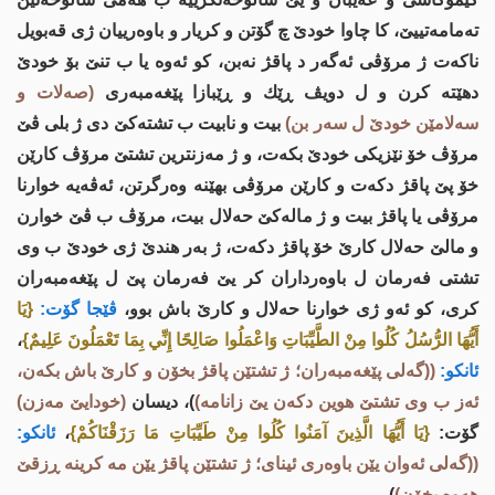
ته‌مامه‌تییێ، كا چاوا خودێ چ گۆتن و كریار و باوه‌رییان ژی قه‌بویل
ناكه‌ت ژ مرۆڤی ئه‌گه‌ر د پاقژ نه‌بن، كو ئه‌وه‌ یا ب تنێ بۆ خودێ
دهێته‌ كرن و ل دویڤ ڕێك و ڕێبازا پێغه‌مبه‌ری
(صه‌لات و
سه‌لامێن خودێ ل سه‌ر بن)
بیت و نابیت ب تشته‌كێ دی ژ بلی ڤێ
مرۆڤ خۆ نێزیكی خودێ بكه‌ت، و ژ مه‌زنترین تشتێ مرۆڤ كارێن
خۆ پێ پاقژ دكه‌ت و كارێن مرۆڤی بهێنه‌ وه‌رگرتن، ئه‌ڤه‌یه‌ خوارنا
مرۆڤی یا پاقژ بیت و ژ ماله‌كێ حه‌لال بیت، مرۆڤ ب ڤێ خوارن
و مالێ حه‌لال كارێ خۆ پاقژ دكه‌ت، ژ به‌ر هندێ ژی خودێ ب وی
تشتی فه‌رمان ل باوه‌رداران كر یێ فه‌رمان پێ ل پێغه‌مبه‌ران
كری، كو ئه‌و ژی خوارنا حه‌لال و كارێ باش بوو،
ڤێجا گۆت:
{يَا
أَيُّهَا الرُّسُلُ كُلُوا مِنْ الطَّيِّبَاتِ وَاعْمَلُوا صَالِحًا إِنِّي بِمَا تَعْمَلُونَ عَلِيمٌ}
،
ئانكو:
((گه‌لی پێغەمبەران؛ ژ تشتێن پاقژ بخۆن و کارێ باش بکەن،
ئه‌ز ب وی تشتێ هوین دكه‌ن یێ زانامه‌)
)، دیسان
(خودایێ مه‌زن)
گۆت:
{يَا أَيُّهَا الَّذِينَ آمَنُوا كُلُوا مِنْ طَيِّبَاتِ مَا رَزَقْنَاكُمْ}
،
ئانكو:
((گه‌لی ئەوان یێن باوەری ئینای؛ ژ تشتێن پاقژ یێن مه‌ كرینه‌ ڕزقێ
هه‌وه‌ بخۆن)
).