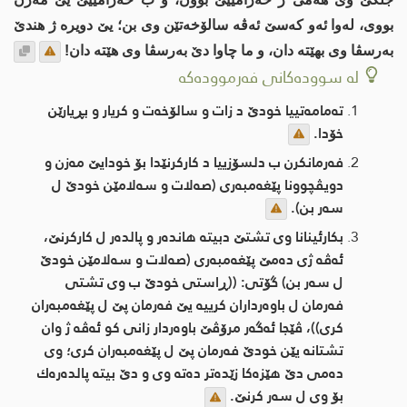
بووی، له‌وا ئه‌و كه‌سێ ئه‌ڤه‌ سالۆخه‌تێن وی بن؛ یێ دویره‌ ژ هندێ
به‌رسڤا وی بهێته‌ دان، و ما چاوا دێ به‌رسڤا وی هێته‌ دان!
لە سوودەکانی فەرموودەکە
ته‌مامه‌تییا خودێ د زات و سالۆخه‌ت و كریار و بڕیارێن
خۆدا.
فه‌رمانكرن ب دلسۆزییا د كاركرنێدا بۆ خودایێ مه‌زن و
دویڤچوونا پێغه‌مبه‌ری (صه‌لات و سه‌لامێن خودێ ل
سه‌ر بن).
بكارئینانا وی تشتێ دبیته‌ هانده‌ر و پالده‌ر ل كاركرنێ،
ئه‌ڤه‌ ژی ده‌مێ پێغه‌مبه‌ری (صه‌لات و سه‌لامێن خودێ
ل سه‌ر بن) گۆتی: ((ڕاستی خودێ ب وی تشتی
فەرمان ل باوەرداران کرییە یێ فەرمان پێ ل پێغەمبەران
کری))، ڤێجا ئه‌گه‌ر مرۆڤێ باوه‌ردار زانی كو ئه‌ڤه‌ ژ وان
تشتانه‌ یێن خودێ فه‌رمان پێ ل پێغه‌مبه‌ران كری؛ وی
ده‌می دێ هێزه‌كا زێده‌تر ده‌ته‌ وی و دێ بیته‌ پالده‌ره‌ك
بۆ وی ل سه‌ر كرنێ.