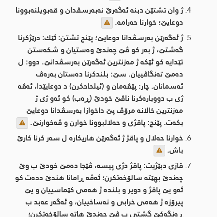
ژ وان تشتێن دبنه‌ ئه‌گه‌رێ نەبه‌رسڤدان و قه‌بویلنەبوونا
دوعایێ؛ خوارنا حه‌رامه‌.
ژ ئه‌گه‌رێن به‌رسڤدانا دوعایێ؛ پێنج تشتن: ئێك: درێژكرنا
گه‌شتێ، ژ به‌ر كو ڤێ چه‌ندێ وه‌ستیان و شكه‌ستن
تێدایه‌ كو ئێكه‌ ژ مه‌زنترین ئه‌گه‌رێن به‌رسڤدانێ. دوو: ل
ده‌مێ ته‌نگاڤییان. سێ: بلندكرنا ده‌ستان به‌ره‌ڤ
ئه‌سمانان. چار: پێڤه‌مان و (ئیلحاحكرن) د دوعایێدا، ئه‌ڤه‌
ژی ب دووباره‌كرنا ناڤێ خودێ (ڕه‌ب) كو ئه‌و ژی ژ
مه‌زنترین خالانه‌ مرۆڤ پێ داخوازا به‌رسڤدانا دوعایێ
بكه‌ت. پێنج: پاقژی و حه‌لالبوونا خوارن و ڤه‌خوارنێ.
خوارنا حه‌لال و پاقژ ژ ئه‌گه‌رێن هاریكاره‌ ل سه‌ر كرنا كارێ
باش.
قازی دبێژیت: پاقژ دژی پیسه‌، ڤێجا ده‌مێ خودێ ب وێ
چه‌ندێ بهێته‌ سالۆخه‌تكرن؛ ئه‌ڤه‌ ڕامانا هندێ دده‌ت كو
ئه‌و یێ پاقژ و دویر و بلنده‌ ژ هه‌می كێماسییان و یێ
پیرۆزه‌ ژ هه‌می خرابی و نه‌ساخییان، و ئه‌گه‌ر عه‌بد ب
ڕه‌نگه‌كێ گشتی ب ڤێ چه‌ندێ هاته‌ سالۆخه‌تكرن؛