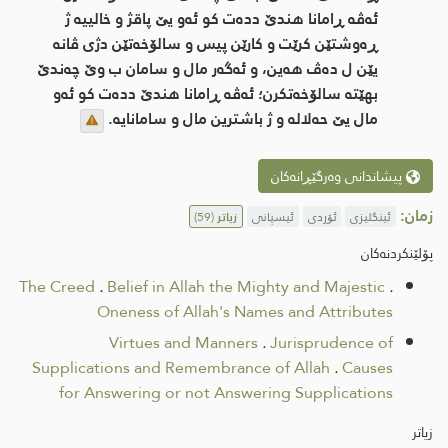
ئه‌ڤه‌ ڕامانا هندێ دده‌ت كو ئه‌و یێ پاقژ و خالییه‌ ژ
ڕه‌وشتێن كرێت و كارێن پیس و سالۆخه‌تێن دژی ڤانه‌
یێن ل ده‌ڤ هه‌ین، و ئه‌گه‌ر مال و سامان ب وێ چه‌ندێ
بهێته‌ سالۆخه‌تكرن؛ ئه‌ڤه‌ ڕامانا هندێ دده‌ت كو ئه‌و
مال یێ حه‌لاله‌ و ژ باشترین مال و سامانایه‌.
پیشاندانی وەرگێڕانەکان
زمان:
ئینگلیزی
ئۆردی
ئیسپانی
زیاتر
(59)
پۆلێنکردنەکان
The Creed
.
Belief in Allah the Mighty and Majestic
.
Oneness of Allah's Names and Attributes
Virtues and Manners
.
Jurisprudence of
Supplications and Remembrance of Allah
.
Causes
for Answering or not Answering Supplications
زیاتر