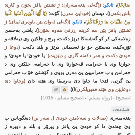
صَالِحًا}
،
ئانكو:
((گه‌لی پێغەمبەران؛ ژ تشتێن پاقژ بخۆن و کارێ
باش بکەن)
)، دیسان
(خودایێ مه‌زن)
گۆت:
{يَا أَيُّهَا الَّذِينَ آمَنُوا كُلُوا
مِنْ طَيِّبَاتِ مَا رَزَقْنَاكُمْ}
،
ئانكو:
((گه‌لی ئەوان یێن باوەری ئینای؛ ژ
تشتێن پاقژ یێن مه‌ كرینه‌ ڕزقێ هه‌وه‌ بخۆن)
). پاشی بەحسێ
زەلامەکی کر کو گەشتەکا درێژ دکەت، پرچ و جلکێن وی دبەلاڤه‌ و
تۆزه‌كینە، دەستێن خۆ بۆ ئەسمانی درێژ و بلند دکەت
(دوعا ژ
خودێ دكه‌ت و هه‌ر دكه‌ته گازی و دبێژیت)
: یا خودێ! یا خودێ! و
خوارنا وی یا حەرامە، ڤەخوارنا وی یا حەرامە، جلکێن وی د
حەرامن و ب حەرامییێ یێ مه‌زن بووی و گۆشتێ خۆ ب حه‌رامی
یێ گرتی، ڤێجا ما چاوا دێ به‌رسڤا وی هێته‌ دان
(وچاوا دێ
دوعایێن وی هێنه‌ قه‌بویلكرن)
!)).
[صحيح]
- [رواه مسلم]
-
[صحيح مسلم - 1015]
شیکردنەوە
پێغه‌مبه‌ری
(صه‌لات و سه‌لامێن خودێ ل سه‌ر بن)
ده‌نگوباس ب
وێ چه‌ندێ دا كو خودێ یێ پاقژ و پیرۆز و بلند و دویره‌ ژ
كێموكاسی و عه‌یبان و یێ سالۆخه‌تكرییه‌ ب هه‌می سالۆخه‌تێن