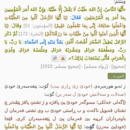
وَسَلَّمَ:
«أَيُّهَا النَّاسُ، إِنَّ اللهَ طَيِّبٌ لَا يَقْبَلُ إِلَّا طَيِّبًا، وَإِنَّ اللهَ أَمَرَ الْمُؤْمِنِينَ
بِمَا أَمَرَ بِهِ الْمُرْسَلِينَ،
فَقَالَ:
{يَا أَيُّهَا الرُّسُلُ كُلُوا مِنَ الطَّيِّبَاتِ
وَاعْمَلُوا صَالِحًا، إِنِّي بِمَا تَعْمَلُونَ عَلِيمٌ}
[المؤمنون: 51]
وَقَالَ:
{يَا
أَيُّهَا الَّذِينَ آمَنُوا كُلُوا مِنْ طَيِّبَاتِ مَا رَزَقْنَاكُمْ}
[البقرة: 172]
ثُمَّ ذَكَرَ
الرَّجُلَ يُطِيلُ السَّفَرَ أَشْعَثَ أَغْبَرَ،
يَمُدُّ يَدَيْهِ إِلَى السَّمَاءِ:
يَا رَبِّ، يَا
رَبِّ، وَمَطْعَمُهُ حَرَامٌ، وَمَشْرَبُهُ حَرَامٌ، وَمَلْبَسُهُ حَرَامٌ، وَغُذِيَ
بِالْحَرَامِ، فَأَنَّى يُسْتَجَابُ لِذَلِكَ؟»
.
[
صحيح
] - [رواه مسلم] - [صحيح مسلم: 1015]
المزيــد ...
ژ ئه‌بو هوره‌یره‌ی
(خودێ ژێ ڕازی بیت)
گۆت: پێغه‌مبه‌رێ خودێ
(صه‌لات و سه‌لامێن خودێ ل سه‌ر بن)
گۆت:
((گه‌لی خه‌لكی؛ مسوگه‌ر خودێ یێ پاقژە و ژ تشتێ پاقژ پێڤه‌تر چ
تشتان قەبویل ناکەت و ب ڕاستی خودێ ب وی تشتی فەرمان ل
باوەرداران کرییە یێ فەرمان پێ ل پێغەمبەران کری. ڤێجا
(خودایێ مه‌زن)
گۆت:
{يَا أَيُّهَا الرُّسُلُ كُلُوا مِنْ الطَّيِّبَاتِ وَاعْمَلُوا