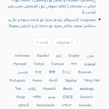
(به‌لێ ب مه‌رجه‌كی) ئه‌گه‌ر مرۆڤی خۆ ژ گونه‌هێن مه‌زن دویر
ئێخست))
فەرموودە: ((مسوگه‌ر خودێ به‌رێ خۆ ناده‌ته‌ شێوه‌ و مال و
سامانێ هه‌وه‌، به‌لكی به‌رێ خۆ دده‌ته‌ دل و كریارێن هه‌وه‌))
< پێشووتر
پاشتر >
عربي
English
اردو
Español
Indonesia
ئۇيغۇرچە
বাংলা
Français
Türkçe
Русский
Bosanski
සිංහල
हिन्दी
中文
فارسی
Português
Hausa
Kurdî
Tagalog
Tiếng Việt
ไทย
தமிழ்
Kiswahili
తెలుగు
മലയാളം
Deutsch
日本語
پښتو
অসমীয়া
Shqip
ગુજરાતી
Nederlands
አማርኛ
Svenska