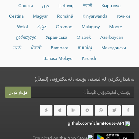
Кыргызча
नेपाली
Lietuvių
دری
Српски
Čeština
Magyar
Română
Kinyarwanda
тоҷикӣ
Wolof
ಕನ್ನಡ
Oromoo
Malagasy
Moore
ქართული
Українська
O‘zbek
Azərbaycan
मराठी
ਪੰਜਾਬੀ
Bambara
ភាសាខ្មែរ
Македонски
Bahasa Melayu
Kirundi
بەشداریکردن لە لیستی پۆستی ئەلیکترۆنی (ئیمێڵ)
تۆمار کردن
github.com/IslamHouse-API