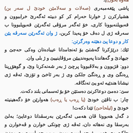
پاشی پێغه‌مبه‌ری
(صه‌لات و سه‌لامێن خودێ ل سه‌ر بن)
هشیاركرن ژ خوارنا حه‌رام كر كو دبیته‌ ئه‌گه‌رێ خراببوون و
قه‌بویلنه‌بوونا كاری، خۆ ئه‌گه‌ر مرۆڤی ئه‌گه‌رێن قه‌بویلبوونا ب
سه‌رڤه‌ ژی ل ده‌ڤ خۆ په‌یدا كربن،
ژ وان ئه‌گه‌رێن سه‌رڤه‌ یێن
كار و دوعا پێ دهێنه‌ وه‌رگرتن:
ئێك: درێژكرنا گه‌شتێ بۆ ئه‌نجامدانا عیباده‌تان وه‌كی حه‌جێ و
جیهادێ و گه‌هاندنا په‌یوه‌ندییێن مرۆڤاینییێ و ژ بلی وان.
دوو: قژبوون و به‌لاڤبوونا پرچێ ژ به‌ر شه‌نه‌كرنا وێ، و گوهۆڕینا
ڕه‌نگێ وی و ڕه‌نگێ جلكێ وی ژ به‌ر ئاخێ و تۆزێ، ئه‌ڤه‌ ژی
نیشانا هندێیه‌ ئه‌و یێ ته‌نگاڤه‌.
سێ: ده‌مێ دوعاكرنێ ده‌ستێن خۆ بۆ ئه‌سمانی بلند دكه‌ت.
چار: ب ناڤێن خودێ
(یا ڕه‌ب یا ڕه‌ب)
هه‌وارێن خۆ دگه‌هینیته‌
خودێ و
(ئیلحاحێ)
تێدا دكه‌ت!
د گه‌ل هه‌بوونا ڤان هه‌می ئه‌گه‌رێن به‌رسڤدانا دوعایێ؛ به‌لێ
به‌رسڤا وی نه‌هاته‌ دان، ئه‌ڤه‌ ژی چونكی خوارن و ڤه‌خوارن و
جلكێ وی هه‌می ژ حه‌رامییێ بوون، و ب حه‌رامییێ یێ مه‌زن