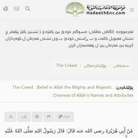
فەرموودە:
((گه‌لی خه‌لكی؛ مسوگه‌ر خودێ یێ پاقژە و ژ تشتێ پاقژ پێڤه‌تر چ
تشتان قەبویل ناکەت و ب ڕاستی خودێ ب وی تشتی فەرمان ل باوەرداران
کرییە یێ فەرمان پێ ل پێغەمبەران کری
سه‌ره‌كی
پۆلێنکردنەکان
The Creed
پۆلێنکردن:
.
Belief in Allah the Mighty and Majestic
.
The Creed
.
Oneness of Allah's Names and Attributes
-
+
PDF
عَنْ أَبِي هُرَيْرَةَ رضي الله عنه قَالَ: قَالَ رَسُولُ اللهِ صَلَّى اللهُ عَلَيْهِ