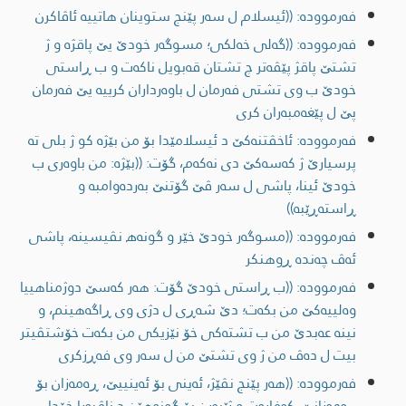
فەرموودە: ((ئيسلام ل سه‌ر پێنج ستوینان هاتییه‌ ئاڤاكرن
فەرموودە: ((گه‌لی خه‌لكی؛ مسوگه‌ر خودێ یێ پاقژە و ژ
تشتێ پاقژ پێڤه‌تر چ تشتان قەبویل ناکەت و ب ڕاستی
خودێ ب وی تشتی فەرمان ل باوەرداران کرییە یێ فەرمان
پێ ل پێغەمبەران کری
فەرموودە: ئاخڤتنه‌كێ د ئیسلامێدا بۆ من بێژە کو ژ بلی تە
پرسیارێ ژ كه‌سه‌كێ دی نەکەم، گۆت: ((بێژە: من باوەری ب
خودێ ئینا، پاشی ل سه‌ر ڤێ گۆتنێ به‌رده‌وامبه‌ و
ڕاسته‌ڕێبه‌))
فەرموودە: ((مسوگه‌ر خودێ خێر و گونه‌ھ نڤیسینە، پاشی
ئه‌ڤ چه‌نده‌ ڕوهنكر
فەرموودە: ((ب ڕاستی خودێ گۆت: هه‌ر كه‌سێ دوژمناهییا
وه‌لییه‌كێ من بكه‌ت؛ دێ شه‌ڕی ل دژی وی ڕاگه‌هینم، و
نینه‌ عه‌بدێ من ب تشته‌كی خۆ نێزیكی من بكه‌ت خۆشتڤیتر
بیت ل ده‌ڤ من ژ وی تشتێ من ل سه‌ر وی فه‌ڕزكری
فەرموودە: ((هه‌ر پێنج نڤێژ، ئه‌ینی بۆ ئه‌ینییێ، ڕه‌مه‌زان بۆ
ڕه‌مه‌زانێ، كه‌فاره‌ت و ژێبه‌رن بۆ گونه‌هێن د ناڤبه‌را خۆدا،