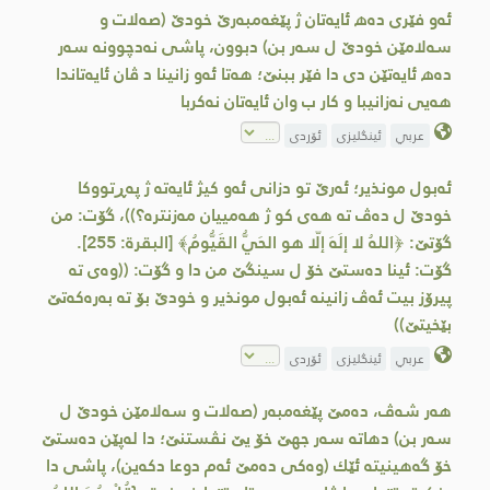
ئه‌و فێری ده‌ھ ئایه‌تان ژ پێغه‌مبه‌رێ خودێ (صه‌لات و
سه‌لامێن خودێ ل سه‌ر بن) دبوون، پاشی نه‌دچوونه‌ سه‌ر
ده‌ھ ئایه‌تێن دی دا فێر ببنێ؛ هه‌تا ئه‌و زانینا د ڤان ئایه‌تاندا
هه‌یی نه‌زانیبا و كار ب وان ئایه‌تان نه‌كربا
عربي
ئینگلیزی
ئۆردی
ئه‌بول مونذیر؛ ئه‌رێ تو دزانی ئه‌و كیژ ئایه‌ته ژ په‌ڕتووكا
خودێ ل ده‌ڤ ته‌‌ هه‌ی كو ژ هه‌مییان مه‌زنتره‌؟))، گۆت: من
گۆتێ: ﴿اللهُ لا إلَهَ إلّا هو الحَيُّ القَيُّومُ﴾ [البقرة: 255].
گۆت: ئینا ده‌ستێ خۆ ل سینگێ من دا و گۆت: ((وه‌ی ته‌
پیرۆز بیت ئه‌ڤ زانینه‌ ئه‌بول مونذیر و خودێ بۆ ته‌ به‌ره‌كه‌تێ
بێخیتێ))
عربي
ئینگلیزی
ئۆردی
هه‌ر شه‌ڤ، ده‌مێ پێغه‌مبه‌ر (صه‌لات و سه‌لامێن خودێ ل
سه‌ر بن) دهاته‌ سه‌ر جهێ خۆ یێ نڤستنێ؛ دا له‌پێن ده‌ستێ
خۆ گه‌هینیته‌ ئێك (وه‌كی ده‌مێ ئه‌م دوعا دكه‌ین)، پاشی دا