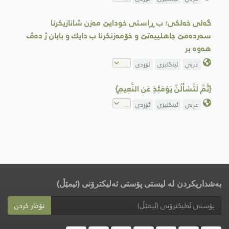
گه‌لی خه‌لكی؛ ب ڕاستی خودایێ مه‌زن شانازیكرنا
سه‌رده‌مێ جاهلییه‌تێ و خۆمه‌زنكرنا ب دایك و بابان ژ ده‌ڤ
هه‌وه‌ بر
عربي
ئینگلیزی
ئۆردی
{ثُمَّ لَتُسْأَلُنَّ يَوْمَئِذٍ عَنِ النَّعِيمِ}
عربي
ئینگلیزی
ئۆردی
بەشداریکردن لە لیستی پۆستی ئەلیکترۆنی (ئیمێڵ)
تۆمار کردن