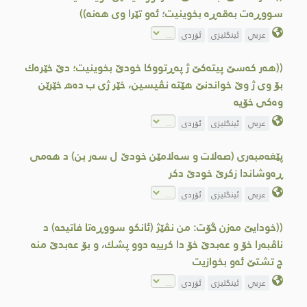
سووڕه‌ت به‌قه‌ڕه‌ بخوینیت؛ ئه‌و تێرا وی هه‌نه‌))
عربي
ئینگلیزی
ئۆردی
((هه‌ر كه‌سێ پیته‌كێ ژ په‌ڕتووكا خودێ بخوینیت؛ دێ خێره‌ك
بۆ وی ژ وێ خواندنێ هێته‌ نڤیسین، خێر ژی ب ده‌ھ خێرێن
وه‌كی خۆیه‌
عربي
ئینگلیزی
ئۆردی
پێغه‌مبه‌ری (صه‌لات و سه‌لامێن خودێ ل سه‌ر بن) د هه‌می
ڕه‌وشاندا زكرێ خودێ دكر
عربي
ئینگلیزی
ئۆردی
((خودایێ مه‌زن گۆت: من نڤێژ (ئانكو سووڕه‌تا فاتیحه‌) د
ناڤبه‌را خۆ و عه‌بدێ خۆ دا كرییه‌ دوو پشك، و بۆ عه‌بدێ منه‌
چ تشتێ ئه‌و بخوازیت
عربي
ئینگلیزی
ئۆردی