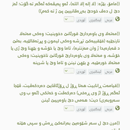
((مامۆ، بێژه‌: (لا إله إلا الله)، ئه‌و په‌یڤه‌كه‌ ئه‌گه‌ر ته‌ گۆت؛ ئه‌ز
دێ ل ده‌ڤ خودێ به‌ڕه‌ڤانییێ پێ ژ ته‌ كه‌م))
عربي
ئینگلیزی
ئۆردی
((مه‌ته‌لا وی باوه‌ردارێ قورئانێ دخوینیت؛ وه‌كی مه‌ته‌لا
نارنجێیه‌ (فێقییه‌كێ تڕشه‌ وه‌كی لیمون و پڕته‌قالێیه‌، به‌لێ
د قه‌باره‌یدا ژ وان مه‌زنتره‌)، تاما وێ یا خۆشه‌ و بێهنا وێ ژی یا
خۆشه‌، و مه‌ته‌لا وی باوه‌ردارێ قورئانێ ناخوینیت؛ وه‌كی
مه‌ته‌لا خورمێیه‌، چ بێهن نینن و تاما وێ یا شرینه‌
عربي
ئینگلیزی
ئۆردی
((قیامه‌ت ڕانابیت هه‌تا ڕۆژ ل ڕۆژئاڤایێ ده‌ردكه‌ڤیت، ڤێجا
ئه‌گه‌ر ڕۆژ (ژ وی ڕه‌خی) ده‌ركه‌ڤت و خه‌لكی (ئه‌و ب وی
سه‌روبه‌ری) دیت؛ هه‌می دێ باوه‌رییێ ئینن
عربي
ئینگلیزی
ئۆردی
((مرن دێ ل سه‌ر شێوه‌یێ به‌رانه‌كێ ڕه‌ش و سپی هێته‌