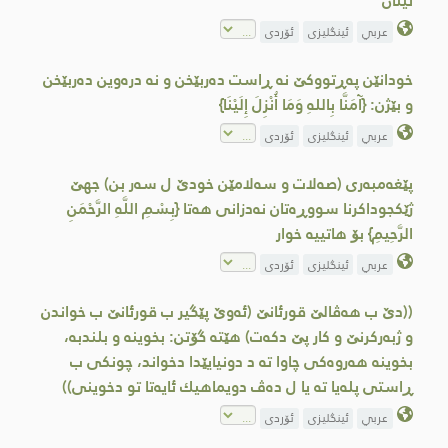
ئینان
عربي
ئینگلیزی
ئۆردی
خودانێن په‌ڕتووكێ نه‌ ڕاست ده‌ربێخن و نه‌ دره‌وین ده‌ربێخن
و بێژن: {آمَنَّا بِاللهِ وَمَا أُنْزِلَ إِلَيْنَا}
عربي
ئینگلیزی
ئۆردی
پێغه‌مبه‌ری (صه‌لات و سه‌لامێن خودێ ل سه‌ر بن) جهێ
ژێكجوداكرنا سووڕه‌تان نه‌دزانی هه‌تا {بِسْمِ اللَّهِ الرَّحْمَنِ
الرَّحِيمِ} بۆ هاتییه‌ خوار
عربي
ئینگلیزی
ئۆردی
((دێ ب هه‌ڤالێ قورئانێ (ئه‌وێ پێگیر ب قورئانێ ب خواندن
و ژبه‌ركرنێ و كار پێ دكه‌ت) هێته‌ گۆتن: بخوینه‌ و بلندبه‌،
بخوینه‌ هه‌روه‌كی چاوا ته‌ د دونیایێدا دخواند، چونكی ب
ڕاستی پله‌یا ته‌ یا ل ده‌ڤ دویماهیك ئایه‌تا تو دخوینی))
عربي
ئینگلیزی
ئۆردی