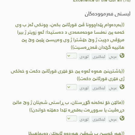
Excellence of the Qur'an (10)
لیستی فەرموودەکان
((به‌رده‌وام پێداچوونا ڤێ قورئانێ بكه‌ن، چونكی ئه‌ز ب وی
كه‌مه‌ یێ نه‌فسا موحه‌ممه‌دی د ده‌ستیدا؛ ئه‌و زویتر ژ بیرا
مرۆڤی دچیت ژ وێ حێشترا ژ وی وه‌ریسێ پێیێ وێ پێ
هاتییه‌ گرێدان ڤه‌دڕه‌سیت))
عربي
ئینگلیزی
ئۆردی
((باشترینێ هه‌وه‌ ئه‌وه‌ یێ خۆ فێری قورئانێ دكه‌ت و خه‌لكی
ژی فێری قورئانێ دكه‌ت))
عربي
ئینگلیزی
ئۆردی
((مالێن خۆ نه‌كه‌نه‌ گۆڕستان، ب ڕاستی شه‌یتان ژ وێ مالێ
دڕه‌ڤیت یا سووڕه‌ت به‌قه‌ڕه‌ تێدا دهێته‌ خواندن))
عربي
ئینگلیزی
ئۆردی
((هه‌ر كه‌سێ ب شه‌ڤێ هه‌ردوو ئایه‌تێن دویماهیكا