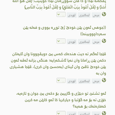
پفكه‌ته‌ تێدا و دا ڤان سووڕه‌تان تێدا خوینیت: {قُلْ هُوَ اللهُ
أَحَدٌ} و {قُلْ أَعُوذُ بِرَبِّ الْفَلَقِ} و {قُلْ أَعُوذُ بِرَبِّ النَّاسِ}
عربي
ئینگلیزی
ئۆردی
((جوهی ئه‌ون یێن خودێ ژێ توڕه‌ بووی و فه‌له یێن
سه‌رداچوویینه‌))
عربي
ئینگلیزی
ئۆردی
ڤێجا ئه‌گه‌ر ته‌ دیت هنده‌ك كه‌س یێ دویڤچوونا وان ئایه‌تان
دكه‌ن یێن ڕامانا وان نه‌یا ئاشكه‌رایه‌؛ هنگی بزانه‌ ئه‌ڤه‌ ئه‌ون
یێن خودێ ناڤێ وان ئینای (به‌حسێ وان كری)، ڤێجا هشیاری
وان به‌
عربي
ئینگلیزی
ئۆردی
ئه‌و تشتێ تو دبێژی و گازییێ بۆ دكه‌ی یێ جوان و تازه‌یه‌‌،
خۆزی ته‌ بۆ مه‌ گۆتبا و دیاركربا‌ كا ئه‌و كارێن مه‌ كرین
كه‌فاره‌ته‌ك بۆ هه‌یه‌؟
عربي
ئینگلیزی
ئۆردی