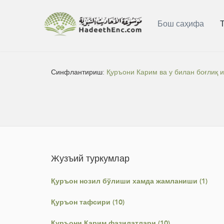
Бош саҳифа
Синфлантириш:
Қуръони Карим ва у билан боғлиқ 
Жузъий туркумлар
Қуръон нозил бўлиши хамда жамланиши (1)
Қуръон тафсири (10)
Қуръони Карим фазилатлари (10)