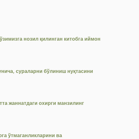
 ўзимизга нозил қилинган китобга иймон
унича, сураларни бўлиниш нуқтасини
атта жаннатдаги охирги манзилинг
рга ўтмаганликларини ва