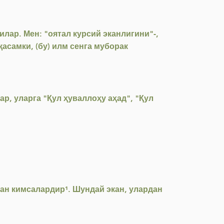
лар. Мен: "оятал курсий эканлигини"-,
қасамки, (бу) илм сенга муборак
, уларга "Қул ҳуваллоҳу аҳад", "Қул
ган кимсалардир¹. Шундай экан, улардан