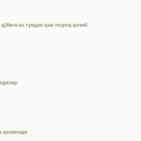
 қўйилган туядан ҳам тезроқ қочиб
дедилар
да қилинади