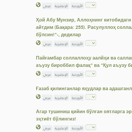
الأوردية
الإنجليزية
عربي
Ҳой Абу Мунзир, Аллоҳнинг китобидаги 
айтдим (Бақара: 255). Расулуллоҳ солла
бўлсин!"-, дедилар
الأوردية
الإنجليزية
عربي
Пайғамбар соллаллоҳу аалйҳи ва саллам
аъузу бироббил фалақ" ва "Қул аъузу 
الأوردية
الإنجليزية
عربي
Ғазаб қилинганлар яҳудлар ва адашганл
الأوردية
الإنجليزية
عربي
Агар тушиниш қийин бўлган оятларга эр
эҳтиёт бўлингиз!
الأوردية
الإنجليزية
عربي