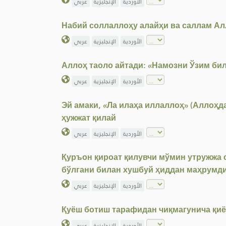
الأوردية
الإنجليزية
عربي
Набий соллаллоҳу алайҳи ва саллам Ал
الأوردية
الإنجليزية
عربي
Аллоҳ таоло айтади: «Намозни Ўзим би
الأوردية
الإنجليزية
عربي
Эй амаки, «Ла илаҳа иллаллоҳ» (Аллоҳда
ҳужжат қилай
الأوردية
الإنجليزية
عربي
Қуръон қироат қилувчи мўмин утружжа 
бўлгани билан хушбуй ҳиддан маҳрумд
الأوردية
الإنجليزية
عربي
Қуёш ботиш тарафидан чиқмагунича қиё
الأوردية
الإنجليزية
عربي