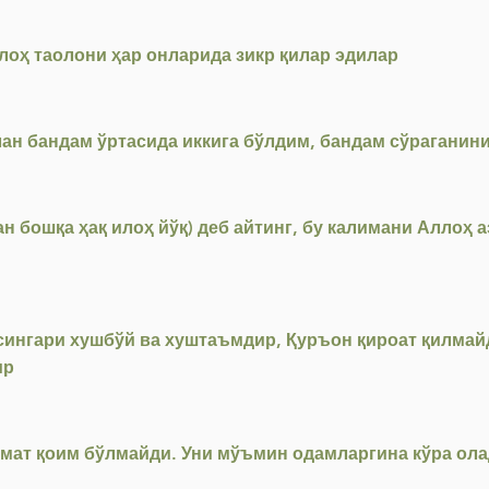
лоҳ таолони ҳар онларида зикр қилар эдилар
лан бандам ўртасида иккига бўлдим, бандам сўраганин
н бошқа ҳақ илоҳ йўқ) деб айтинг, бу калимани Аллоҳ а
сингари хушбўй ва хуштаъмдир, Қуръон қироат қилмай
ир
мат қоим бўлмайди. Уни мўъмин одамларгина кўра ол