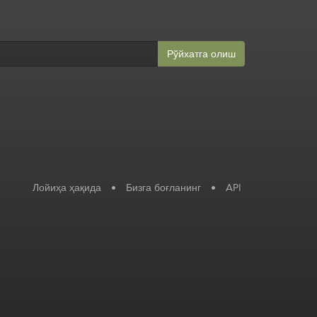
Рўйхатга олиш
Лойиҳа ҳақида
•
Бизга боғланинг
•
API