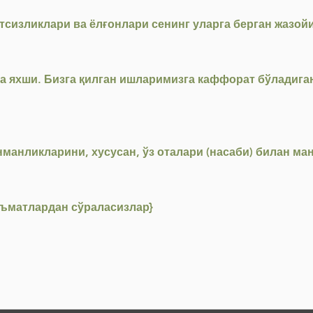
атсизликлари ва ёлғонлари сенинг уларга берган жазой
уда яхши. Бизга қилган ишларимизга каффорат бўладиг
манликларини, хусусан, ўз оталари (насаби) билан ма
неъматлардан сўраласизлар}