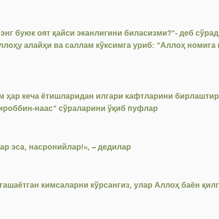
энг буюк оят қайси эканлигини биласизми?"- деб сўради
ллоҳу алайҳи ва саллам кўксимга уриб: "Аллоҳ номига 
 ҳар кеча ётишларидан илгари кафтларини бирлаштирар
бироббин-наас" сўраларини ўқиб пуфлар
ар эса, насронийлар!», – дедилар
гашаётган кимсаларни кўрсангиз, улар Аллоҳ баён қил