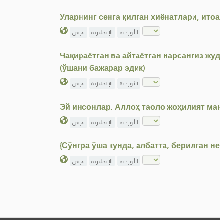
Уларнинг сенга қилган хиёнатлари, ито
الأوردية
الإنجليزية
عربي
Чақираётган ва айтаётган нарсангиз ж
(ўшани бажарар эдик)
الأوردية
الإنجليزية
عربي
Эй инсонлар, Аллоҳ таоло жоҳилият ман
الأوردية
الإنجليزية
عربي
{Сўнгра ўша кунда, албатта, берилган 
الأوردية
الإنجليزية
عربي