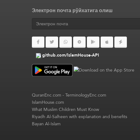
Электрон почта рўйхатига олиш
github.com/IslamHouse-API
QuranEnc.com
-
TerminologyEnc.com
IslamHouse.com
What Muslim Children Must Know
Riyadh Al-Salheen with explanation and benefits
Bayan Al-Islam