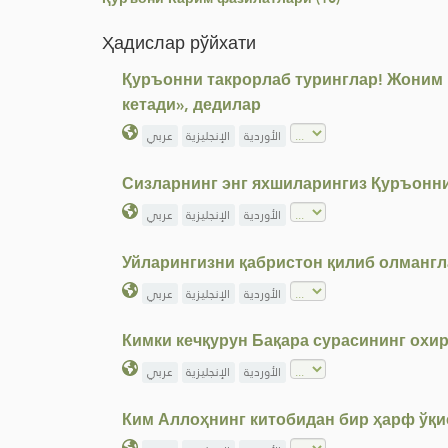
Ҳадислар рўйхати
Қуръонни такрорлаб туринглар! Жоним қ
кетади», дедилар
الأوردية
الإنجليزية
عربي
Сизларнинг энг яхшиларингиз Қуръонни
الأوردية
الإنجليزية
عربي
Уйларингизни қабристон қилиб олмангл
الأوردية
الإنجليزية
عربي
Кимки кечқурун Бақара сурасининг охир
الأوردية
الإنجليزية
عربي
Ким Аллоҳнинг китобидан бир ҳарф ўқис