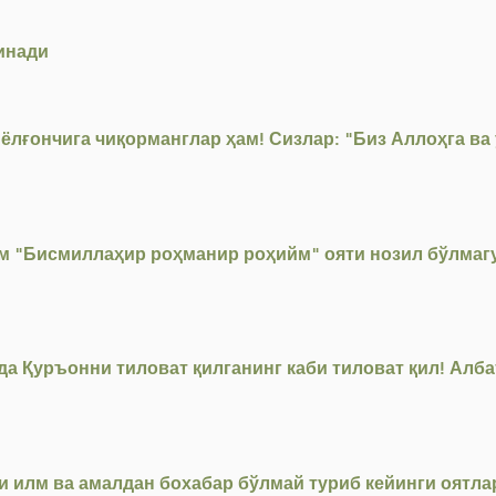
инади
ёлғончига чиқорманглар ҳам! Сизлар: "Биз Аллоҳга ва
м "Бисмиллаҳир роҳманир роҳийм" ояти нозил бўлмаг
ёда Қуръонни тиловат қилганинг каби тиловат қил! Алб
и илм ва амалдан бохабар бўлмай туриб кейинги оятла