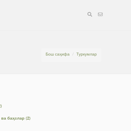
Бош саҳифа
Туркумлар
)
ва баҳслар (2)