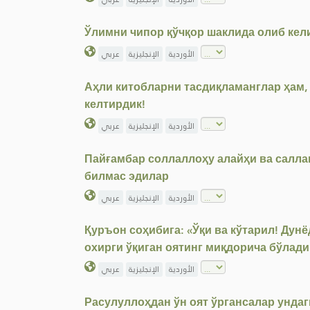
Ўлимни чипор қўчқор шаклида олиб кел
الأوردية
الإنجليزية
عربي
Аҳли китобларни тасдиқламанглар ҳам, 
келтирдик!
الأوردية
الإنجليزية
عربي
Пайғамбар соллаллоҳу алайҳи ва салла
билмас эдилар
الأوردية
الإنجليزية
عربي
Қуръон соҳибига: «Ўқи ва кўтарил! Дун
охирги ўқиган оятинг миқдорича бўлади
الأوردية
الإنجليزية
عربي
Расулуллоҳдан ўн оят ўргансалар ундаг