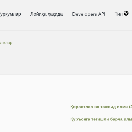
Туркумлар
Лойиҳа ҳақида
Developers API
Тил
илмлар
Қироатлар ва тажвид илми (2
Қуръонга тегишли барча илм 