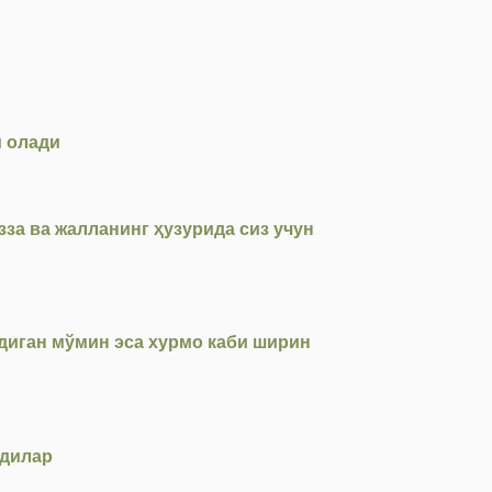
и олади
зза ва жалланинг ҳузурида сиз учун
диган мўмин эса хурмо каби ширин
адилар