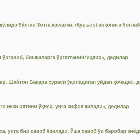
ўлида бўлган Зотга қасамки, (Қуръон) арқонига боғлаб
 ўрганиб, бошқаларга ўргатганингиздир», дедилар
ар. Шайтон Бақара сураси ўқиладиган уйдан қочади», 
ги икки оятини ўқиса, унга кифоя қилади», дедилар
а, унга бир савоб ёзилади. Ўша савоб ўн баробар зиё