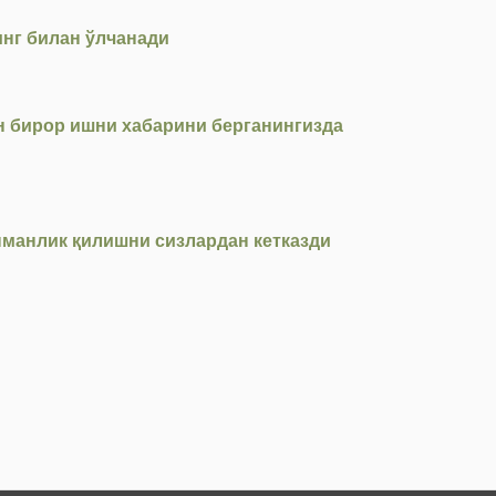
инг билан ўлчанади
ан бирор ишни хабарини берганингизда
нманлик қилишни сизлардан кетказди