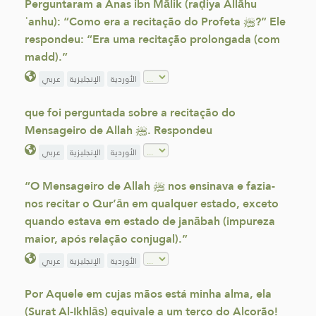
Perguntaram a Anas ibn Mālik (raḍiya Allāhu
ʿanhu): “Como era a recitação do Profeta ﷺ?” Ele
respondeu: “Era uma recitação prolongada (com
madd).”
الأوردية
الإنجليزية
عربي
que foi perguntada sobre a recitação do
Mensageiro de Allah ﷺ. Respondeu
الأوردية
الإنجليزية
عربي
“O Mensageiro de Allah ﷺ nos ensinava e fazia-
nos recitar o Qur’ān em qualquer estado, exceto
quando estava em estado de janābah (impureza
maior, após relação conjugal).”
الأوردية
الإنجليزية
عربي
Por Aquele em cujas mãos está minha alma, ela
(Surat Al-Ikhlāṣ) equivale a um terço do Alcorão!