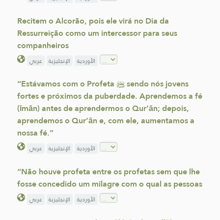
Recitem o Alcorão, pois ele virá no Dia da
Ressurreição como um intercessor para seus
companheiros
الأوردية
الإنجليزية
عربي
“Estávamos com o Profeta ﷺ sendo nós jovens
fortes e próximos da puberdade. Aprendemos a fé
(īmān) antes de aprendermos o Qur’ān; depois,
aprendemos o Qur’ān e, com ele, aumentamos a
nossa fé.”
الأوردية
الإنجليزية
عربي
“Não houve profeta entre os profetas sem que lhe
fosse concedido um milagre com o qual as pessoas
الأوردية
الإنجليزية
عربي