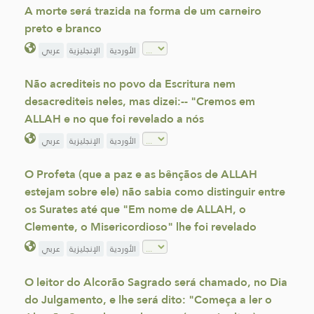
A morte será trazida na forma de um carneiro
preto e branco
الأوردية
الإنجليزية
عربي
Não acrediteis no povo da Escritura nem
desacrediteis neles, mas dizei:-- "Cremos em
ALLAH e no que foi revelado a nós
الأوردية
الإنجليزية
عربي
O Profeta (que a paz e as bênçãos de ALLAH
estejam sobre ele) não sabia como distinguir entre
os Surates até que "Em nome de ALLAH, o
Clemente, o Misericordioso" lhe foi revelado
الأوردية
الإنجليزية
عربي
O leitor do Alcorão Sagrado será chamado, no Dia
do Julgamento, e lhe será dito: "Começa a ler o