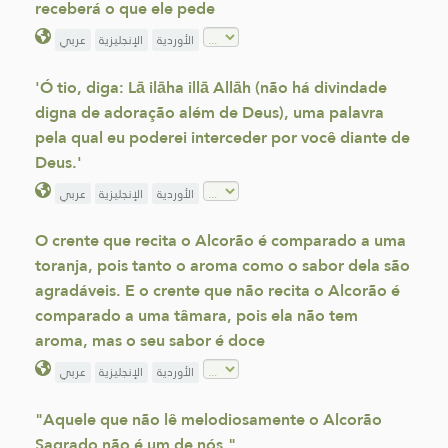
receberá o que ele pede
الأوردية
الإنجليزية
عربي
'Ó tio, diga: Lā ilāha illā Allāh (não há divindade
digna de adoração além de Deus), uma palavra
pela qual eu poderei interceder por você diante de
Deus.'
الأوردية
الإنجليزية
عربي
O crente que recita o Alcorão é comparado a uma
toranja, pois tanto o aroma como o sabor dela são
agradáveis. E o crente que não recita o Alcorão é
comparado a uma tâmara, pois ela não tem
aroma, mas o seu sabor é doce
الأوردية
الإنجليزية
عربي
"Aquele que não lê melodiosamente o Alcorão
Sagrado não é um de nós."