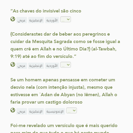
“As chaves do invisível são cinco
الأوردية
الإنجليزية
عربي
{Considerastes dar de beber aos peregrinos e
cuidar da Mesquita Sagrada como se fosse igual a
quem crê em Allah e no Último Dia?} (al-Tawbah,
9:19) até ao fim do versículo.”
الأوردية
الإنجليزية
عربي
Se um homem apenas pensasse em cometer um
desvio nela (com intenção injusta), mesmo que
estivesse em ʿAdan de Abyan (no Iêmen), Allah o
faria provar um castigo doloroso
الإندونيسية
الإنجليزية
عربي
Foi-me revelado um versículo que é mais querido
para mim do que tudo o que há neste mundo