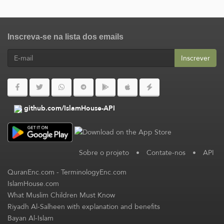
Inscreva-se na lista dos emails
Inscrever
github.com/IslamHouse-API
Sobre o projeto
•
Contate-nos
•
API
QuranEnc.com
-
TerminologyEnc.com
IslamHouse.com
What Muslim Children Must Know
Riyadh Al-Salheen with explanation and benefits
Bayan Al-Islam