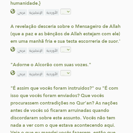
humanidade.}
الأوردية
الإنجليزية
عربي
A revelação desceria sobre o Mensageiro de Allah
(que a paz e as bênçãos de Allah estejam com ele)
em uma manhã fria e sua testa escorreria de suor.'
الأوردية
الإنجليزية
عربي
"Adorne o Alcorão com suas vozes."
الأوردية
الإنجليزية
عربي
"É assim que vocês foram instruidos?" ou "É com
isso que vocês foram enviados? Que vocês
procurassem contradições no Qur'an? As nações
antes de vocês só ficaram arruinadas quando
discordaram sobre este assunto. Vocês não tem
nada a ver com o que estava acontecendo aqui.
Veja o que eu mandei vocês fazerem, então que