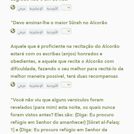
الأوردية
الإنجليزية
عربي
"Devo ensinar-lhe o maior Sūrah no Alcorão
الأوردية
الإنجليزية
عربي
Aquele que é proficiente na recitação do Alcorão
estará com os escribas (anjos) honrados e
obedientes, e aquele que recita o Alcorão com
dificuldade, fazendo o seu melhor para recitá-lo da
melhor maneira possível, terá duas recompensas
الأوردية
الإنجليزية
عربي
"Você não viu que alguns versículos foram
revelados (para mim) esta noite, os quais nunca
foram vistos antes? Eles são: {Diga: Eu procuro
refúgio em Senhor do amanhecer} [Sūrat al-Falaq:
1] e {Diga: Eu procuro refúgio em Senhor da