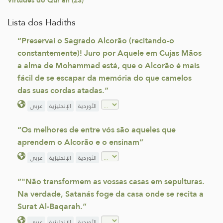
Virtudes do Qur'an (23)
Lista dos Hadiths
“Preservai o Sagrado Alcorão (recitando-o
constantemente)! Juro por Aquele em Cujas Mãos
a alma de Mohammad está, que o Alcorão é mais
fácil de se escapar da memória do que camelos
das suas cordas atadas.”
الأوردية
الإنجليزية
عربي
“Os melhores de entre vós são aqueles que
aprendem o Alcorão e o ensinam”
الأوردية
الإنجليزية
عربي
“"Não transformem as vossas casas em sepulturas.
Na verdade, Satanás foge da casa onde se recita a
Surat Al-Baqarah.”
الأوردية
الإنجليزية
عربي