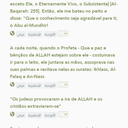
exceto Ele, o Eternamente Vivo, o Subsistente} [Al-
Baqarah: 255]. Então, ele me bateu no peito e
disse: "Que o conhecimento seja agradável para ti,
ó Abu al-Mundhir!
الأوردية
الإنجليزية
عربي
A cada noite, quando o Profeta - Que a paz e
bênçãos de ALLAH estejam sobre ele - costumava
ir para o leito, ele juntava as mãos, assoprava nas
suas palmas e recitava nelas as suratas: Ikhlass, Al-
Falaq e An-Nass
الأوردية
الإنجليزية
عربي
“Os judeus provocaram a ira de ALLAH e os
cristãos extraviaram-se”
الأوردية
الإنجليزية
عربي