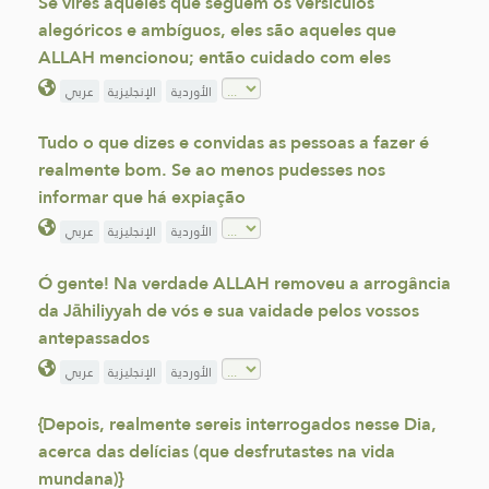
Se vires aqueles que seguem os versículos
alegóricos e ambíguos, eles são aqueles que
ALLAH mencionou; então cuidado com eles
الأوردية
الإنجليزية
عربي
Tudo o que dizes e convidas as pessoas a fazer é
realmente bom. Se ao menos pudesses nos
informar que há expiação
الأوردية
الإنجليزية
عربي
Ó gente! Na verdade ALLAH removeu a arrogância
da Jāhiliyyah de vós e sua vaidade pelos vossos
antepassados
الأوردية
الإنجليزية
عربي
{Depois, realmente sereis interrogados nesse Dia,
acerca das delícias (que desfrutastes na vida
mundana)}