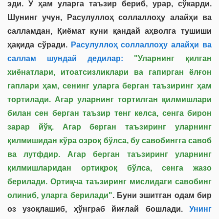
эди. У ҳам уларга таъзир бериб, урар, сўкарди.
Шунинг учун, Расулуллоҳ соллаллоҳу алайҳи ва
салламдан, Қиёмат куни қандай аҳволга тушиши
ҳақида сўради.
Расулуллоҳ соллаллоҳу алайҳи ва
саллам шундай дедилар:
"Уларнинг қилган
хиёнатлари, итоатсизликлари ва гапирган ёлғон
гаплари ҳам, сенинг уларга берган таъзиринг ҳам
тортилади. Агар уларнинг тортилган қилмишлари
билан сен берган таъзир тенг келса, сенга бирон
зарар йўқ. Агар берган таъзиринг уларнинг
қилмишидан кўра озроқ бўлса, бу савобингга савоб
ва лутфдир. Агар берган таъзиринг уларнинг
қилмишларидан ортиқроқ бўлса, сенга жазо
берилади. Ортиқча таъзиринг мислидаги савобинг
олиниб, уларга берилади"
. Буни эшитган одам бир
оз узоқлашиб, ҳўнграб йиғлай бошлади.
Унинг