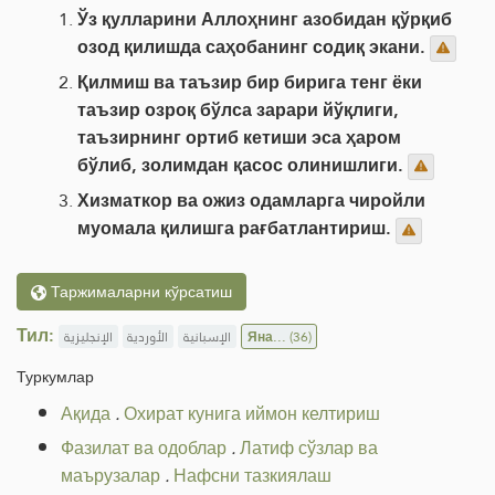
Ўз қулларини Аллоҳнинг азобидан қўрқиб
озод қилишда саҳобанинг содиқ экани.
Қилмиш ва таъзир бир бирига тенг ёки
таъзир озроқ бўлса зарари йўқлиги,
таъзирнинг ортиб кетиши эса ҳаром
бўлиб, золимдан қасос олинишлиги.
Хизматкор ва ожиз одамларга чиройли
муомала қилишга рағбатлантириш.
Таржималарни кўрсатиш
Тил:
الإنجليزية
الأوردية
الإسبانية
Яна...
(36)
Туркумлар
Ақида
.
Охират кунига иймон келтириш
Фазилат ва одоблар
.
Латиф сўзлар ва
маърузалар
.
Нафсни тазкиялаш