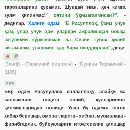
тарозиларини қурамиз. Шундай экан, ҳеч кимга
зулм қилинмас!
" оятини ўқимаганмисан?"
, -
дедилар.
Ҳалиги одам:
"Ё Расулллоҳ, ўзим учун
ҳам, улар учун ҳам улардан ажралишдан бошқа
эзгуликни кўрмаяпман ва Сизни гувоҳ қилиб
айтаманки, уларнинг ҳар бири озоддирлар"
,-деди.
[Заиф]
- [Тирмизий ривояти]
-
[Сунани Тирмизий -
3165]
Изоҳ
Бир одам Расулуллоҳ соллаллоҳу алайҳи ва
салламнинг олдига келиб, қулларининг
қилмишларидан нолиди. Улар бу одамга ёлғон
хабар беришар, омонатларига - хиёнат, муомалада -
фирибгарлик, буйруқларига итоатсизлик қилишар