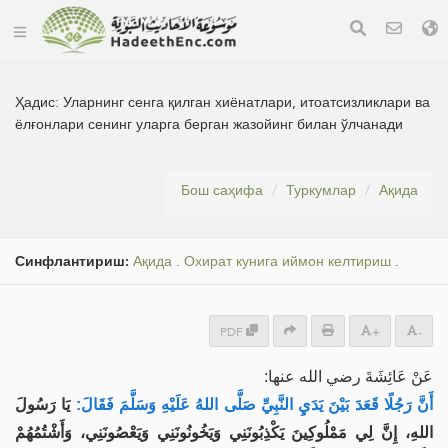
Ҳадис:
Уларнинг сенга қилган хиёнатлари, итоатсизликлари ва
ёлғонлари сенинг уларга берган жазойинг билан ўлчанади
Бош саҳифа
Туркумлар
Ақида
Синфлантириш:
Ақида
.
Охират кунига иймон келтириш
.
PDF
+
-
عَنْ ‌عَائِشَةَ رضي الله عنها:
أَنَّ رَجُلًا قَعَدَ بَيْنَ يَدَيِ النَّبِيِّ صَلَّى اللهُ عَلَيْهِ وَسَلَّمَ فَقَالَ:
يَا رَسُولَ
اللهِ، إِنَّ لِي مَمْلُوكِينَ يَكْذِبُونَنِي وَيَخُونُونَنِي وَيَعْصُونَنِي، وَأَشْتُمُهُمْ