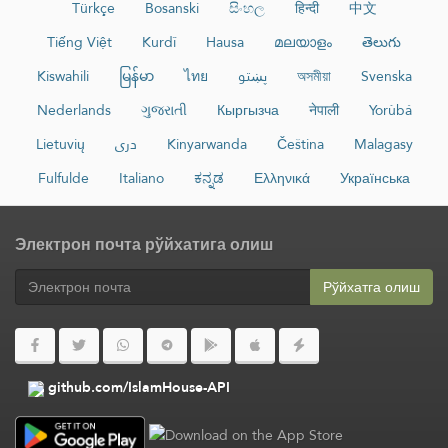
Türkçe
Bosanski
සිංහල
हिन्दी
中文
Tiếng Việt
Kurdî
Hausa
മലയാളം
తెలుగు
Kiswahili
မြန်မာ
ไทย
پښتو
অসমীয়া
Svenska
Nederlands
ગુજરાતી
Кыргызча
नेपाली
Yorùbá
Lietuvių
دری
Kinyarwanda
Čeština
Malagasy
Fulfulde
Italiano
ಕನ್ನಡ
Ελληνικά
Українська
Электрон почта рўйхатига олиш
Рўйхатга олиш
github.com/IslamHouse-API