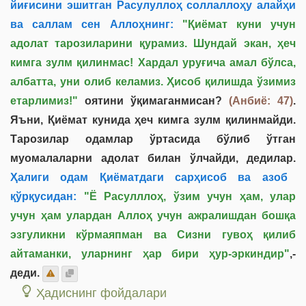
йиғисини эшитган Расулуллоҳ соллаллоҳу алайҳи
ва саллам сен Аллоҳнинг:
"Қиёмат куни учун
адолат тарозиларини қурамиз. Шундай экан, ҳеч
кимга зулм қилинмас! Хардал уруғича амал бўлса,
албатта, уни олиб келамиз. Ҳисоб қилишда ўзимиз
етарлимиз!"
оятини ўқимаганмисан?
(Анбиё: 47)
.
Яъни, Қиёмат кунида ҳеч кимга зулм қилинмайди.
Тарозилар одамлар ўртасида бўлиб ўтган
муомалаларни адолат билан ўлчайди, дедилар.
Ҳалиги одам Қиёматдаги сарҳисоб ва азоб
қўрқусидан:
"Ё Расулллоҳ, ўзим учун ҳам, улар
учун ҳам улардан Аллоҳ учун ажралишдан бошқа
эзгуликни кўрмаяпман ва Сизни гувоҳ қилиб
айтаманки, уларнинг ҳар бири ҳур-эркиндир"
,-
деди.
Ҳадиснинг фойдалари