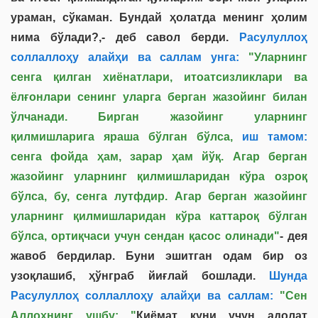
ураман, сўкаман. Бундай ҳолатда менинг ҳолим
нима бўлади?,- деб савол берди.
Расулуллоҳ
соллаллоҳу алайҳи ва саллам унга:
"Уларнинг
сенга қилган хиёнатлари, итоатсизликлари ва
ёлғонлари сенинг уларга берган жазойинг билан
ўлчанади. Бирган жазойинг уларнинг
қилмишларига яраша бўлган бўлса,
иш тамом:
сенга фойда ҳам, зарар ҳам йўқ. Агар берган
жазойинг уларнинг қилмишларидан кўра озроқ
бўлса, бу, сенга лутфдир. Агар берган жазойинг
уларнинг қилмишларидан кўра каттароқ бўлган
бўлса, ортиқчаси учун сендан қасос олинади"
- дея
жавоб бердилар. Буни эшитган одам бир оз
узоқлашиб, ҳўнграб йиғлай бошлади.
Шунда
Расулуллоҳ соллаллоҳу алайҳи ва саллам:
"Сен
Аллоҳнинг ушбу: "
Қиёмат куни учун адолат