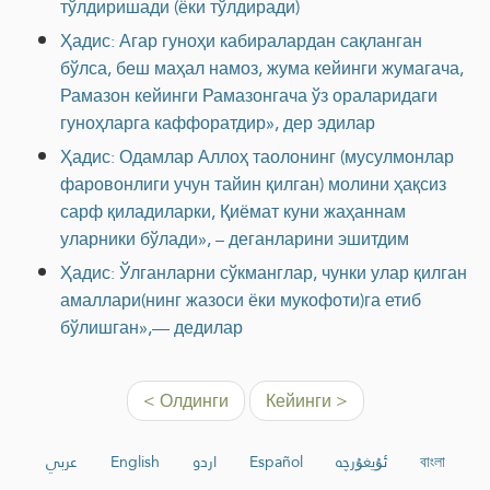
тўлдиришади (ёки тўлдиради)
Ҳадис: Агар гуноҳи кабиралардан сақланган
бўлса, беш маҳал намоз, жума кейинги жумагача,
Рамазон кейинги Рамазонгача ўз ораларидаги
гуноҳларга каффоратдир», дер эдилар
Ҳадис: Одамлар Аллоҳ таолонинг (мусулмонлар
фаровонлиги учун тайин қилган) молини ҳақсиз
сарф қиладиларки, Қиёмат куни жаҳаннам
уларники бўлади», – деганларини эшитдим
Ҳадис: Ўлганларни сўкманглар, чунки улар қилган
амаллари(нинг жазоси ёки мукофоти)га етиб
бўлишган»,— дедилар
< Олдинги
Кейинги >
عربي
English
اردو
Español
ئۇيغۇرچە
বাংলা