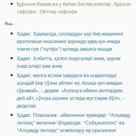
Қуръони Карим ва у билан боғлиқ илмлар
.
Қуръон
тафсири
.
Оятлар тафсири
Яна...
Ҳадис: Ҳақиқатда, сизлардан ҳар бир кишининг
яратилиши онасининг қорнида қирқ кун ичида
томчи сув ("нутфа") ҳолида амалга ошади
Ҳадис: Албатта, ҳалол (нарсалар) аниқ, ҳаром
(нарсалар) ҳам аниқ
Ҳадис: менга ислом (ақидаси ва шариатида)
шундай бир сўзни айтинг-ки, бошқа ҳеч кимдан
сўрамай», – дедим. «Аллоҳга иймон келтирдим
деб айт, сўнгра шунинг устида мустақим бўл!», –
дедилар
Ҳадис: Покизалик - иймоннинг ярмидир. “Алҳамду
лиллаҳ” мезонни тўлдиради. “Субҳаналлоҳ” ва
“Алҳамду лиллаҳ” осмонлару ер оралиғини