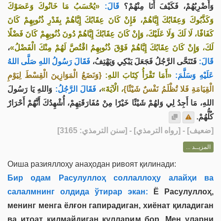
وَأَضْرِبُهُمْ، فَكَيْفَ أَنَا مِنْهُمْ؟
قَالَ:
«يُحْسَبُ مَا خَانُوكَ وَعَصَوْكَ
وَكَذَّبُوكَ وَعِقَابُكَ إِيَّاهُمْ، فَإِنْ كَانَ عِقَابُكَ إِيَّاهُمْ بِقَدْرِ ذُنُوبِهِمْ كَانَ
كَفَافًا، لَا لَكَ وَلَا عَلَيْكَ، وَإِنْ كَانَ عِقَابُكَ إِيَّاهُمْ دُونَ ذُنُوبِهِمْ كَانَ فَضْلًا
،
لَكَ، وَإِنْ كَانَ عِقَابُكَ إِيَّاهُمْ فَوْقَ ذُنُوبِهِمُ اقْتُصَّ لَهُمْ مِنْكَ الْفَضْلُ»
قَالَ:
فَتَنَحَّى الرَّجُلُ فَجَعَلَ يَبْكِي وَيَهْتِفُ،
فَقَالَ رَسُولُ اللهِ صَلَّى اللهُ
عَلَيْهِ وَسَلَّمَ:
«أَمَا تَقْرَأُ كِتَابَ اللهِ:
{وَنَضَعُ الْمَوَازِينَ الْقِسْطَ لِيَوْمِ
وَاللهِ يَا رَسُولَ
فَقَالَ الرَّجُلُ:
،
، الْآيَةَ»
الْقِيَامَةِ فَلا تُظْلَمُ نَفْسٌ شَيْئًا}
اللهِ، مَا أَجِدُ لِي وَلهُمْ شَيْئًا خَيْرًا مِنْ مُفَارَقَتِهِمْ، أُشْهِدُكَ أَنَّهُمْ أَحْرَارٌ
كُلُّهُمْ.
] - [رواه الترمذي] - [سنن الترمذي: 3165]
ضعيف
[
المزيــد ...
Оиша разияллоҳу анаҳодан ривоят қилинади:
Бир одам Расулуллоҳ соллаллоҳу алайҳи ва
салалмнинг олдида ўтирар экан:
Ё Расулуллоҳ,
менинг менга ёлғон гапирадиган, хиёнат қиладиган
ва итоат қилмайдиган қулларим бор. Мен уларни