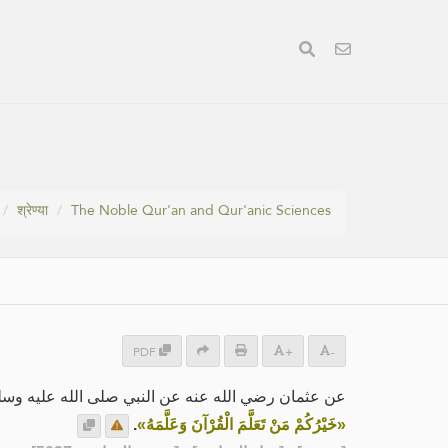
श्रेण्या
The Noble Qur'an and Qur'anic Sciences
PDF
+
-
عن عثمان رضي الله عنه عن النبي صلى الله عليه وس:
.
«خَيْرُكُمْ مَنْ تَعَلَّمَ الْقُرْآنَ وَعَلَّمَهُ»