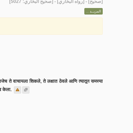
] - [رواه البخاري] - [صحيح البخاري: 5027]
صحيح
[
المزيــد ...
हणजेच ते वाचायला शिकले, ते लक्षात ठेवले आणि त्यातून समस्या
व केला.