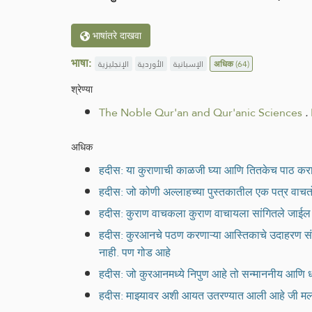
भाषांतरे दाखवा
भाषा:
الإنجليزية
الأوردية
الإسبانية
अधिक
(64)
श्रेण्या
The Noble Qur'an and Qur'anic Sciences
.
अधिक
हदीस: या कुराणाची काळजी घ्या आणि तितकेच पाठ करा." ज
हदीस: जो कोणी अल्लाहच्या पुस्तकातील एक पत्र वाचतो 
हदीस: कुराण वाचकला कुराण वाचायला सांगितले जाईल 
हदीस: कुरआनचे पठण करणाऱ्या आस्तिकाचे उदाहरण संत्र्
नाही. पण गोड आहे
हदीस: जो कुरआनमध्ये निपुण आहे तो सन्माननीय आणि धार
हदीस: माझ्यावर अशी आयत उतरण्यात आली आहे जी मला सर