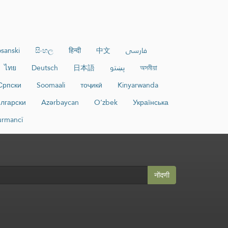
sanski
සිංහල
हिन्दी
中文
فارسی
ไทย
Deutsch
日本語
پښتو
অসমীয়া
Српски
Soomaali
тоҷикӣ
Kinyarwanda
лгарски
Azərbaycan
O‘zbek
Українська
urmancî
नोंदणी