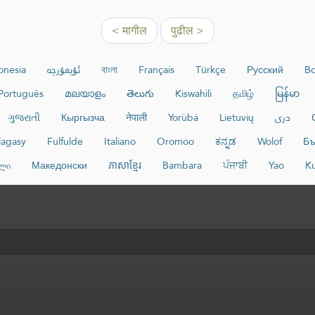
< मागील
पुढील >
onesia
ئۇيغۇرچە
বাংলা
Français
Türkçe
Русский
Bo
Português
മലയാളം
తెలుగు
Kiswahili
தமிழ்
မြန်မာ
ગુજરાતી
Кыргызча
नेपाली
Yorùbá
Lietuvių
دری
lagasy
Fulfulde
Italiano
Oromoo
ಕನ್ನಡ
Wolof
Бъ
ლი
Македонски
ភាសាខ្មែរ
Bambara
ਪੰਜਾਬੀ
Yao
K