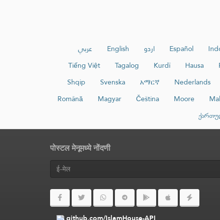
عربي
English
اردو
Español
Ind
Tiếng Việt
Tagalog
Kurdî
Hausa
Shqip
Svenska
አማርኛ
Nederlands
Română
Magyar
Čeština
Moore
Ma
ქართუ
पोस्टल मेनूमध्ये नोंदणी
github.com/IslamHouse-API