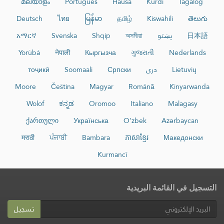
മലയാളം
Português
Hausa
Kurdî
Tagalog
Deutsch
ไทย
မြန်မာ
தமிழ்
Kiswahili
తెలుగు
日本語
پښتو
অসমীয়া
Shqip
Svenska
አማርኛ
Yorùbá
नेपाली
Кыргызча
ગુજરાતી
Nederlands
Lietuvių
دری
Српски
Soomaali
тоҷикӣ
Moore
Čeština
Magyar
Română
Kinyarwanda
Wolof
ಕನ್ನಡ
Oromoo
Italiano
Malagasy
ქართული
Українська
O‘zbek
Azərbaycan
मराठी
ਪੰਜਾਬੀ
Bambara
ភាសាខ្មែរ
Македонски
Kurmancî
التسجيل في القائمة البريدية
تسجيل