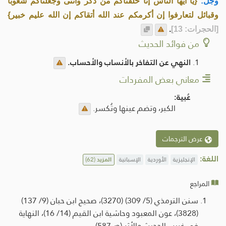
وجل:
{يا أيها الناس إنا خلقناكم من ذكر وأنثى وجعلناكم شعوبا
وقبائل لتعارفوا إن أكرمكم عند الله أتقاكم إن الله عليم خبير}
[الحجرات: 13]
.
من فوائد الحديث
النهي عن التفاخر بالأنساب والأحساب.
معاني بعض المفردات
عُبية:
الكبر، وتضم عينها وتُكسر.
عرض الترجمات
اللغة:
الإنجليزية
الأوردية
الإسبانية
المزيد
(62)
المراجع
سنن الترمذي (5/ 309) (3270)، صحيح ابن حبان (9/ 137)
(3828)، عون المعبود وحاشية ابن القيم (14/ 16)، النهاية
في غريب الحديث والأثر (ص587).