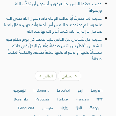
حديث: حدثوا الناس بما يعرفون، أتريدون أن يُكذَّب اللهُ
ورسولهُ
حديث: لما حضرَتْ أبا طالب الوفاة جاءه رسول الله صلى الله
عليه وسلم وعنده عبد الله بن أبي أمية وأبو جهل، فقال له: يا
عم قل لا إله إلا الله، كلمة أحاج لك بها عند الله
حديث: كل سُلامى من الناس عليه صدقة كل يوم تطلع فيه
الشمس: تَعْدِلُ بين اثنين صدقةٌ، وتُعِينُ الرجلَ في دابتِه
فتَحملُهُ عليها أو تَرفعُ له عليها متاعَهُ صَدَقَةٌ، والكلمةُ الطيبةُ
صدقةٌ
< السابق
التالي >
English
اردو
Español
Indonesia
ئۇيغۇرچە
Bosanski
Русский
Türkçe
Français
বাংলা
සිංහල
हिन्दी
中文
فارسی
Tiếng Việt