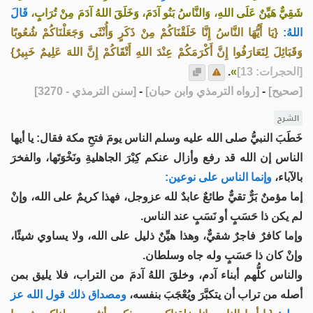
شَقِيٌّ هَيِّنٌ عَلَى اللهِ، وَالنَّاسُ بَنُو آدَمَ، وَخَلَقَ اللهُ آدَمَ مِنْ تُرَابٍ،
قَالَ
اللهُ:
{يَا أَيُّهَا النَّاسُ إِنَّا خَلَقْنَاكُمْ مِنْ ذَكَرٍ وَأُنْثَى وَجَعَلْنَاكُمْ شُعُوبًا
وَقَبَائِلَ لِتَعَارَفُوا إِنَّ أَكْرَمَكُمْ عِنْدَ اللهِ أَتْقَاكُمْ إِنَّ اللهَ عَلِيمٌ خَبِيرٌ}
[الحجرات: 13]
»
.
[
صحيح
]
-
[
رواه الترمذي وابن حبان
]
-
[
سنن الترمذي - 3270
]
الشرح
خَطَبَ النبيُّ صلى الله عليه وسلم الناس يومَ فتحِ مكة فقال: يا أيها
الناس إن الله قد رفع وأزال عنكم كِبْرَ الجاهليةِ ونَخْوَتَها، والفخرَ
بالآباء،
وإنما الناس على نوعين:
إما مؤمنٌ بَرٌّ تقيٌّ طائعٌ عابدٌ لله عزوجل، فهذا كريمٌ على الله، وإنْ
لم يكن ذا حَسَبٍ أو نَسَبٍ عند الناس.
وإما كافرٌ فاجرٌ شقيٌّ، وهذا هيِّنٌ ذليل على الله، ولا يساوي شيئًا،
وإنْ كان ذا حَسَبٍ وله جاه وسلطان.
والناس كلُّهم أبناء آدم، وخلقَ اللهُ آدمَ من التراب، فلا يليق بمن
أصله من تراب أن يتكبَّرَ ويُعْجَبَ بنفسه،
ومصداق ذلك قول الله عز