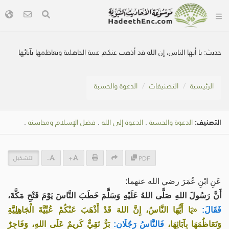
حديث:
يا أيها الناس، إن الله قد أذهب عنكم عبية الجاهلية وتعاظمها بآبائها
الرئيسية
التصنيفات
الدعوة والحسبة
التصنيف:
الدعوة والحسبة
.
الدعوة إلى الله
.
فضل الإسلام ومحاسنه
.
التشكيل
-
+
PDF
عَنِ ‌ابْنِ عُمَرَ رضي الله عنهما:
أَنَّ رَسُولَ اللهِ صَلَّى اللهُ عَلَيْهِ وَسَلَّمَ خَطَبَ النَّاسَ يَوْمَ فَتْحِ مَكَّةَ،
فَقَالَ:
«يَا أَيُّهَا النَّاسُ، إِنَّ اللهَ قَدْ أَذْهَبَ عَنْكُمْ عُبِّيَّةَ الْجَاهِلِيَّةِ
وَتَعَاظُمَهَا بِآبَائِهَا،
فَالنَّاسُ رَجُلَانِ:
بَرٌّ تَقِيٌّ كَرِيمٌ عَلَى اللهِ، وَفَاجِرٌ