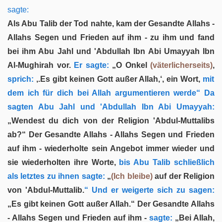
sagte:
Als Abu Talib der Tod nahte, kam der Gesandte Allahs -
Allahs Segen und Frieden auf ihm - zu ihm und fand
bei ihm Abu Jahl und 'Abdullah Ibn Abi Umayyah Ibn
Al-Mughirah vor.
Er sagte:
„O Onkel
(väterlicherseits)
,
sprich:
‚.Es gibt keinen Gott außer Allah‚‘, ein Wort,
mit
dem ich für dich bei Allah argumentieren werde“ Da
sagten Abu Jahl und 'Abdullah Ibn Abi Umayyah:
„Wendest du dich von der Religion 'Abdul-Muttalibs
ab?“ Der Gesandte Allahs - Allahs Segen und Frieden
auf ihm - wiederholte sein Angebot immer wieder und
sie wiederholten ihre Worte,
bis Abu Talib schließlich
als letztes zu ihnen sagte:
„
(Ich bleibe)
auf der Religion
von 'Abdul-Muttalib.
“ Und er weigerte sich zu sagen:
„Es gibt keinen Gott außer Allah.“ Der Gesandte Allahs
- Allahs Segen und Frieden auf ihm -
sagte:
„Bei Allah,