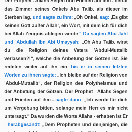
Der Prophet - Allahs Segen und Frieden auf ihm - betrat
das Zimmer seines Onkels Abu Talib, als dieser im
Sterben lag,
und sagte zu ihm:
„Oh Onkel,
sag:
‚Es gibt
keinen Gott außer Allah‘, ein Wort, mit dem ich für dich
bei Allah Zeugnis ablegen werde.
“ Da sagten Abu Jahl
und 'Abdullah Ibn Abi Umayyah:
„Oh Abu Talib, wirst
du die Religion deines Vaters 'Abdul-Muttalib
verlassen?!“, welche die Anbetung der Götzen ist. Sie
redeten weiter auf ihn ein,
bis er in seinen letzten
Worten zu ihnen sagte:
„Ich bleibe auf der Religion von
'Abdul-Muttalib“, der Religion des Polytheismus und
der Anbetung der Götzen. Der Prophet - Allahs Segen
und Frieden auf ihm -
sagte dann:
„Ich werde für dich
um Vergebung bitten, solange mein Herr es mir nicht
untersagt.“ Da wurden die Worte Allahs - erhaben ist Er
-
herabgesandt:
„Dem Propheten und denjenigen, die