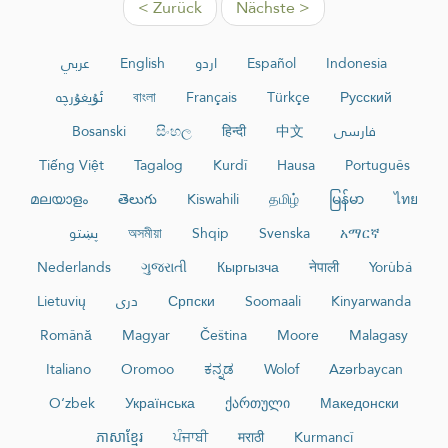
< Zurück
Nächste >
عربي
English
اردو
Español
Indonesia
ئۇيغۇرچە
বাংলা
Français
Türkçe
Русский
Bosanski
සිංහල
हिन्दी
中文
فارسی
Tiếng Việt
Tagalog
Kurdî
Hausa
Português
മലയാളം
తెలుగు
Kiswahili
தமிழ்
မြန်မာ
ไทย
پښتو
অসমীয়া
Shqip
Svenska
አማርኛ
Nederlands
ગુજરાતી
Кыргызча
नेपाली
Yorùbá
Lietuvių
دری
Српски
Soomaali
Kinyarwanda
Română
Magyar
Čeština
Moore
Malagasy
Italiano
Oromoo
ಕನ್ನಡ
Wolof
Azərbaycan
O‘zbek
Українська
ქართული
Македонски
ភាសាខ្មែរ
ਪੰਜਾਬੀ
मराठी
Kurmancî