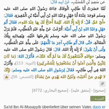
عن سَعِيدِ بْنِ الْمُسَيَّبِ،
عَنْ أَبِيهِ قَالَ:
لَمَّا حَضَرَتْ أَبَا طَالِبٍ الْوَفَاةُ، جَاءَهُ رَسُولُ اللهِ صلى الله عليه
وسلم فَوَجَدَ عِنْدَهُ أَبَا جَهْلٍ وَعَبْدَ اللهِ بْنَ أَبِي أُمَيَّةَ بْنِ الْمُغِيرَةِ،
فَقَالَ:
فَقَالَ أَبُو
،
لَا إِلَهَ إِلَّا اللهُ، كَلِمَةً أُحَاجُّ لَكَ بِهَا عِنْدَ اللهِ»
قُلْ:
«أَيْ عَمِّ،
جَهْلٍ وَعَبْدُ اللهِ بْنُ أَبِي أُمَيَّةَ:
أَتَرْغَبُ عَنْ مِلَّةِ عَبْدِ الْمُطَّلِبِ، فَلَمْ يَزَلْ
رَسُولُ اللهِ صلى الله عليه وسلم يَعْرِضُهَا عَلَيْهِ، وَيُعِيدَانِهِ بِتِلْكَ
الْمَقَالَةِ،
حَتَّى قَالَ أَبُو طَالِبٍ آخِرَ مَا كَلَّمَهُمْ:
عَلَى مِلَّةِ عَبْدِ الْمُطَّلِبِ،
وَأَبَى أَنْ يَقُولَ:
لَا إِلَهَ إِلَّا اللهُ،
قَالَ:
قَالَ رَسُولُ اللهِ صلى الله عليه
{مَا كَانَ
فَأَنْزَلَ اللهُ:
،
«وَاللهِ لَأَسْتَغْفِرَنَّ لَكَ مَا لَمْ أُنْهَ عَنْكَ»
وسلم:
لِلنَّبِيِّ وَالَّذِينَ آمَنُوا أَنْ يَسْتَغْفِرُوا لِلْمُشْرِكِينَ}
[التوبة: 113]
، وَأَنْزَلَ
اللهُ فِي أَبِي طَالِبٍ،
فَقَالَ لِرَسُولِ اللهِ صلى الله عليه وسلم:
{إِنَّكَ
.
[القصص: 56]
لا تَهْدِي مَنْ أَحْبَبْتَ وَلَكِنَّ اللهَ يَهْدِي مَنْ يَشَاءُ}
] - [متفق عليه] - [صحيح البخاري: 4772]
صحيح
[
المزيــد ...
Sa'id Ibn Al-Musayyib überliefert über seinen Vater,
dass er