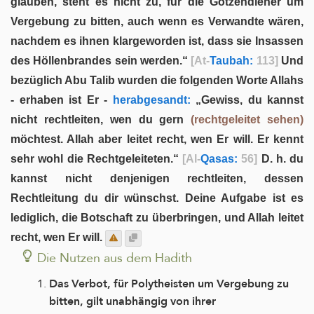
glauben, steht es nicht zu, für die Götzendiener um
Vergebung zu bitten, auch wenn es Verwandte wären,
nachdem es ihnen klargeworden ist, dass sie Insassen
des Höllenbrandes sein werden.“
[At-
Taubah:
113]
Und
bezüglich Abu Talib wurden die folgenden Worte Allahs
- erhaben ist Er -
herabgesandt:
„Gewiss, du kannst
nicht rechtleiten, wen du gern
(rechtgeleitet sehen)
möchtest. Allah aber leitet recht, wen Er will. Er kennt
sehr wohl die Rechtgeleiteten.“
[Al-
Qasas:
56]
D. h. du
kannst nicht denjenigen rechtleiten, dessen
Rechtleitung du dir wünschst. Deine Aufgabe ist es
lediglich, die Botschaft zu überbringen, und Allah leitet
recht, wen Er will.
Die Nutzen aus dem Hadith
Das Verbot, für Polytheisten um Vergebung zu
bitten, gilt unabhängig von ihrer