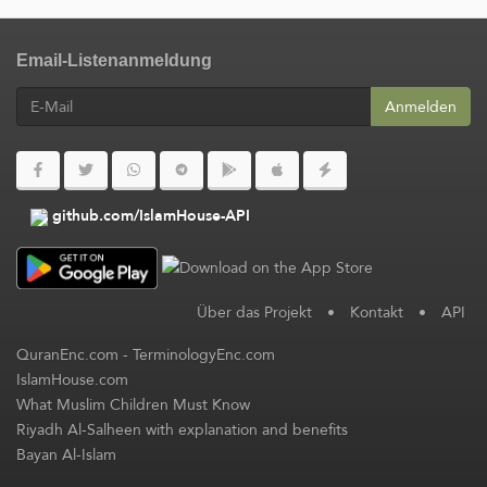
Email-Listenanmeldung
Anmelden
github.com/IslamHouse-API
Über das Projekt
•
Kontakt
•
API
QuranEnc.com
-
TerminologyEnc.com
IslamHouse.com
What Muslim Children Must Know
Riyadh Al-Salheen with explanation and benefits
Bayan Al-Islam