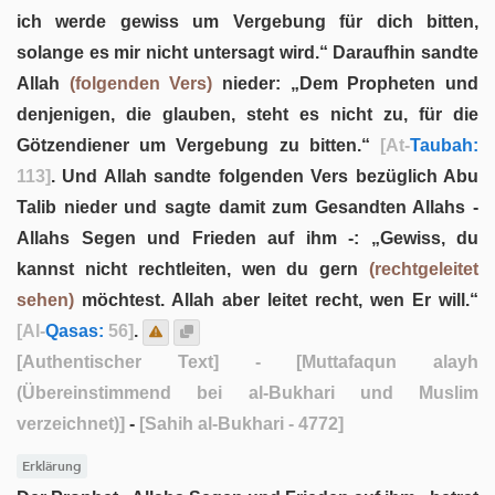
ich werde gewiss um Vergebung für dich bitten,
solange es mir nicht untersagt wird.“ Daraufhin sandte
Allah
(folgenden Vers)
nieder: „Dem Propheten und
denjenigen, die glauben, steht es nicht zu, für die
Götzendiener um Vergebung zu bitten.“
[At-
Taubah:
113]
. Und Allah sandte folgenden Vers bezüglich Abu
Talib nieder und sagte damit zum Gesandten Allahs -
Allahs Segen und Frieden auf ihm -: „Gewiss, du
kannst nicht rechtleiten, wen du gern
(rechtgeleitet
sehen)
möchtest. Allah aber leitet recht, wen Er will.“
[Al-
Qasas:
56]
.
[Authentischer Text]
- [Muttafaqun alayh
(Übereinstimmend bei al-Bukhari und Muslim
verzeichnet)]
-
[Sahih al-Bukhari - 4772]
Erklärung