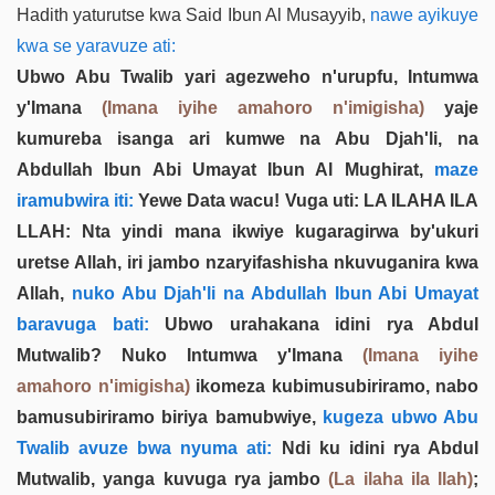
Hadith yaturutse kwa Said Ibun Al Musayyib,
nawe ayikuye
kwa se yaravuze ati:
Ubwo Abu Twalib yari agezweho n'urupfu, Intumwa
y'Imana
(Imana iyihe amahoro n'imigisha)
yaje
kumureba isanga ari kumwe na Abu Djah'li, na
Abdullah Ibun Abi Umayat Ibun Al Mughirat,
maze
iramubwira iti:
Yewe Data wacu! Vuga uti: LA ILAHA ILA
LLAH: Nta yindi mana ikwiye kugaragirwa by'ukuri
uretse Allah, iri jambo nzaryifashisha nkuvuganira kwa
Allah,
nuko Abu Djah'li na Abdullah Ibun Abi Umayat
baravuga bati:
Ubwo urahakana idini rya Abdul
Mutwalib? Nuko Intumwa y'Imana
(Imana iyihe
amahoro n'imigisha)
ikomeza kubimusubiriramo, nabo
bamusubiriramo biriya bamubwiye,
kugeza ubwo Abu
Twalib avuze bwa nyuma ati:
Ndi ku idini rya Abdul
Mutwalib, yanga kuvuga rya jambo
(La ilaha ila llah)
;