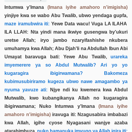
Intumwa y'Imana
(Imana iyihe amahoro n'imigisha)
yinjiye kwa se wabo Abu Twalib, ubwo yendaga gupfa,
maze iramubwira iti:
Yewe Data wacu! Vuga LA ILAHA
ILA LLAH: Nta yindi mana ikwiye gusengwa by'ukuri
uretse Allah; iryo jambo nzaryifashishe nkubera
umuhamya kwa Allah; Abu Djah'li na Abdullah Ibun Abi
Umayat baravuga bati: Yewe Abu Twalib,
urareka
imyemerere ya so Abdul Mutwalib? Ari yo yo
kugaragira ibigirwamana? Bakomeza
kubimusubiriramo kugeza ubwo nawe amagambo ya
nyuma yavuze ati:
Njye ndi ku kwemera kwa Abdul
Mutwalib, kwo kubangikanya Allah no kugaragira
ibigirwamana; Nuko Intumwa y'Imana
(Imana iyihe
amahoro n'imigisha)
iravuga iti: Nzagusabira imbabazi
kwa Allah, igihe cyose Nyagasani wanjye azaba
atarabimbuza,
nuko hamanuka imvugo ya Allah igira iti: