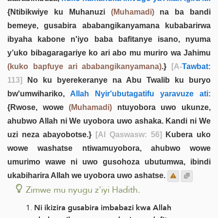
{Ntibikwiye ku Muhanuzi
(Muhamadi)
na ba bandi
bemeye, gusabira ababangikanyamana kubabarirwa
ibyaha kabone n'iyo baba bafitanye isano, nyuma
y’uko bibagaragariye ko ari abo mu muriro wa Jahimu
(kuko bapfuye ari ababangikanyamana)
.}
[A-
Tawbat:
113]
No ku byerekeranye na Abu Twalib ku buryo
bw'umwihariko,
Allah Nyir'ubutagatifu yaravuze ati:
{Rwose, wowe
(Muhamadi)
ntuyobora uwo ukunze,
ahubwo Allah ni We uyobora uwo ashaka. Kandi ni We
uzi neza abayobotse.}
[Al Qaswasw: 56]
Kubera uko
wowe washatse ntiwamuyobora, ahubwo wowe
umurimo wawe ni uwo gusohoza ubutumwa, ibindi
ukabiharira Allah we uyobora uwo ashatse.
Zimwe mu nyugu z'iyi Hadith.
Ni ikizira gusabira imbabazi kwa Allah