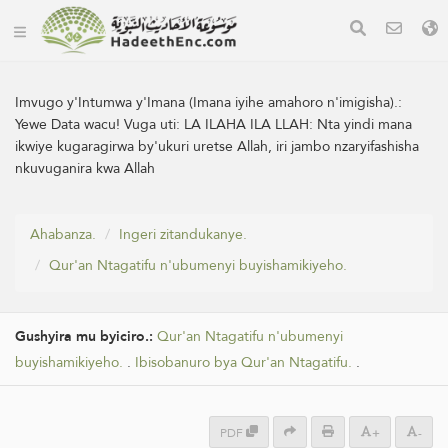
Imvugo y'Intumwa y'Imana (Imana iyihe amahoro n'imigisha).:
Yewe Data wacu! Vuga uti: LA ILAHA ILA LLAH: Nta yindi mana
ikwiye kugaragirwa by'ukuri uretse Allah, iri jambo nzaryifashisha
nkuvuganira kwa Allah
Ahabanza.
Ingeri zitandukanye.
Qur'an Ntagatifu n'ubumenyi buyishamikiyeho.
Gushyira mu byiciro.:
Qur'an Ntagatifu n'ubumenyi
buyishamikiyeho.
.
Ibisobanuro bya Qur'an Ntagatifu.
.
PDF
+
-