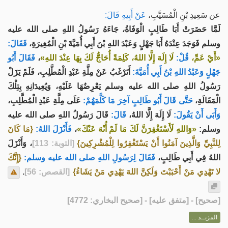
عن سَعِيدِ بْنِ الْمُسَيَّبِ،
عَنْ أَبِيهِ قَالَ:
لَمَّا حَضَرَتْ أَبَا طَالِبٍ الْوَفَاةُ، جَاءَهُ رَسُولُ اللهِ صلى الله عليه
وسلم فَوَجَدَ عِنْدَهُ أَبَا جَهْلٍ وَعَبْدَ اللهِ بْنَ أَبِي أُمَيَّةَ بْنِ الْمُغِيرَةِ،
فَقَالَ:
فَقَالَ أَبُو
،
لَا إِلَهَ إِلَّا اللهُ، كَلِمَةً أُحَاجُّ لَكَ بِهَا عِنْدَ اللهِ»
قُلْ:
«أَيْ عَمِّ،
جَهْلٍ وَعَبْدُ اللهِ بْنُ أَبِي أُمَيَّةَ:
أَتَرْغَبُ عَنْ مِلَّةِ عَبْدِ الْمُطَّلِبِ، فَلَمْ يَزَلْ
رَسُولُ اللهِ صلى الله عليه وسلم يَعْرِضُهَا عَلَيْهِ، وَيُعِيدَانِهِ بِتِلْكَ
الْمَقَالَةِ،
حَتَّى قَالَ أَبُو طَالِبٍ آخِرَ مَا كَلَّمَهُمْ:
عَلَى مِلَّةِ عَبْدِ الْمُطَّلِبِ،
وَأَبَى أَنْ يَقُولَ:
لَا إِلَهَ إِلَّا اللهُ،
قَالَ:
قَالَ رَسُولُ اللهِ صلى الله عليه
{مَا كَانَ
فَأَنْزَلَ اللهُ:
،
«وَاللهِ لَأَسْتَغْفِرَنَّ لَكَ مَا لَمْ أُنْهَ عَنْكَ»
وسلم:
لِلنَّبِيِّ وَالَّذِينَ آمَنُوا أَنْ يَسْتَغْفِرُوا لِلْمُشْرِكِينَ}
[التوبة: 113]
، وَأَنْزَلَ
اللهُ فِي أَبِي طَالِبٍ،
فَقَالَ لِرَسُولِ اللهِ صلى الله عليه وسلم:
{إِنَّكَ
.
[القصص: 56]
لا تَهْدِي مَنْ أَحْبَبْتَ وَلَكِنَّ اللهَ يَهْدِي مَنْ يَشَاءُ}
] - [متفق عليه] - [صحيح البخاري: 4772]
صحيح
[
المزيــد ...