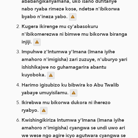
ababangikanyamana, uko isano dufitanye
nabo ryaba rimeze kose, ndetse n'ibikorwa
byabo n'ineza yabo.
Kugera ikirenge mu cy'abasokuru
n'ibikomerezwa ni bimwe mu bikorwa biranga
injiji.
Impuhwe z'Intumwa y'Imana (Imana iyihe
amahoro n'imigisha) zari zuzuye, n'uburyo yari
ishishikajwe no guhamagarira abantu
kuyoboka.
Harimo igisubizo ku bibwira ko Abu Twalib
yabaye umuyisilamu.
Ikirebwa mu bikorwa dukora ni iherezo
ryabyo.
Kwishingikiriza Intumwa y'Imana (Imana iyihe
amahoro n'imigisha) cyangwa se undi uwo ari
we wese ngo agire icyo agutwara cyangwa se