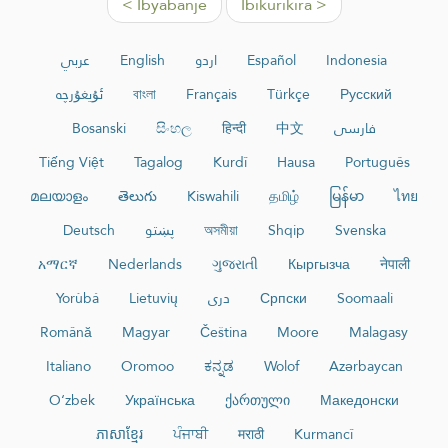
< Ibyabanje
Ibikurikira >
عربي
English
اردو
Español
Indonesia
ئۇيغۇرچە
বাংলা
Français
Türkçe
Русский
Bosanski
සිංහල
हिन्दी
中文
فارسی
Tiếng Việt
Tagalog
Kurdî
Hausa
Português
മലയാളം
తెలుగు
Kiswahili
தமிழ்
မြန်မာ
ไทย
Deutsch
پښتو
অসমীয়া
Shqip
Svenska
አማርኛ
Nederlands
ગુજરાતી
Кыргызча
नेपाली
Yorùbá
Lietuvių
دری
Српски
Soomaali
Română
Magyar
Čeština
Moore
Malagasy
Italiano
Oromoo
ಕನ್ನಡ
Wolof
Azərbaycan
O‘zbek
Українська
ქართული
Македонски
ភាសាខ្មែរ
ਪੰਜਾਬੀ
मराठी
Kurmancî