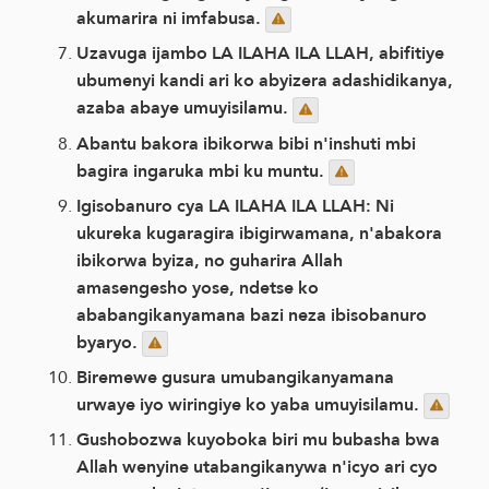
akumarira ni imfabusa.
Uzavuga ijambo LA ILAHA ILA LLAH, abifitiye
ubumenyi kandi ari ko abyizera adashidikanya,
azaba abaye umuyisilamu.
Abantu bakora ibikorwa bibi n'inshuti mbi
bagira ingaruka mbi ku muntu.
Igisobanuro cya LA ILAHA ILA LLAH: Ni
ukureka kugaragira ibigirwamana, n'abakora
ibikorwa byiza, no guharira Allah
amasengesho yose, ndetse ko
ababangikanyamana bazi neza ibisobanuro
byaryo.
Biremewe gusura umubangikanyamana
urwaye iyo wiringiye ko yaba umuyisilamu.
Gushobozwa kuyoboka biri mu bubasha bwa
Allah wenyine utabangikanywa n'icyo ari cyo