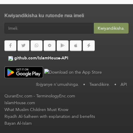
Kwiyandikisha ku rutonde rwa imeli
Kwiyandikisha.
github.com/IslamHouse-API
Ibijyanye n'umushinga.
•
Twandikire.
•
API
QuranEnc.com
-
TerminologyEnc.com
IslamHouse.com
What Muslim Children Must Know
Riyadh Al-Salheen with explanation and benefits
Bayan Al-Islam