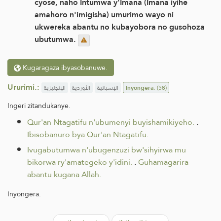
cyose, naho Intumwa y'Imana (Imana iyihe
amahoro n'imigisha) umurimo wayo ni
ukwereka abantu no kubayobora no gusohoza
ubutumwa.
Kugaragaza ibyasobanuwe.
Ururimi.:
الإنجليزية
الأوردية
الإسبانية
Inyongera.
(58)
Ingeri zitandukanye.
Qur'an Ntagatifu n'ubumenyi buyishamikiyeho.
.
Ibisobanuro bya Qur'an Ntagatifu.
Ivugabutumwa n'ubugenzuzi bw'sihyirwa mu
bikorwa ry'amategeko y'idini.
.
Guhamagarira
abantu kugana Allah.
Inyongera.