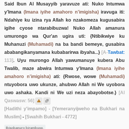
Said Ibun Al Musayyib yaravuze ati: Nuko Intumwa
y'Imana
(Imana iyihe amahoro n'imigisha)
iravuga iti:
Ndahiye ku izina rya Allah ko nzakomeza kugusabira
igihe cyose ntarabibuzwa! Nuko Allah amanura
umurongo wa Qur'an ugira uti: {Ntibikwiye ku
Muhanuzi
(Muhamadi)
na ba bandi bemeye, gusabira
ababangikanyamana kubabarirwa ibyaha...}
[A-
Tawbat:
113]
. Uyu murongo Allah yawumanuye kubera Abu
Twalib, maze abwira Intumwa y'Imana
(Imana iyihe
amahoro n'imigisha)
ati: {Rwose, wowe
(Muhamadi)
ntuyobora uwo ukunze, ahubwo Allah ni We uyobora
uwo ashaka. Kandi ni We uzi neza abayobotse.}
[Al
Qaswasw: 56]
[Hadithi y'impamo]
- [Yemeranyijweho na Bukhari na
Muslim]
-
[Swahih Bukhari - 4772]
Ibisobanuro birambuye.