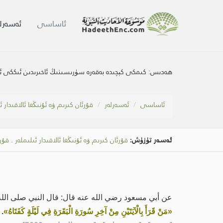
ئاساسى
ئەسەرلە
ھەدىس:
كىمكى كېچىدە بەقەرە سۈرىسىنىڭ ئاخىرىدىن ئىككى ئا
ئاساسى
ئەسەرلەر
قۇرئان كىرىم ۋە ئۇنىڭغا ئالاقىدار ئ
ئەسەر تۈزۈش:
قۇرئان كىرىم ۋە ئۇنىڭغا ئالاقىدار ئىلىملەر
.
قۇرئ
عن أبي مسعود رضي الله عنه قال: قال النبي صلى الله
«مَنْ قَرَأَ بِالْآيَتَيْنِ مِنْ آخِرِ سُورَةِ الْبَقَرَةِ فِي لَيْلَةٍ كَفَتَاهُ»
.