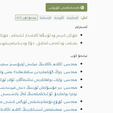
تەرجىمىلەرنى كۆرۈش
تىل:
الإنجليزية
الأوردية
الإسبانية
تېخىمۇ كۆپ
(63)
ئەسەرلەر
قۇرئان كىرىم ۋە ئۇنىڭغا ئالاقىدار ئىلىملەر
.
قۇرئا
پەزىلەت ۋە ئەدەپ-ئەخلاق
.
دۇئا ۋە زىكىرلەرپىقھ
تېخىمۇ كۆپ
ھەدىس: ئاللاھ تائالانىڭ مېلىنى ئورۇنسىز سەرىپ
ھەدىس: چوڭ گۇناھلاردىن ساقلانغاندا؛ بەش ۋاقىت ن
ھەدىس: ۋاپات بولغانلارنى تىللىماڭلار، ئۇلار ئۆز
ھەدىس: بىر مۇسۇلمان ئۆزىنىڭ دىنى قېرىندىشى بى
توغرا بولمايدۇ. ئۇ ئىككەيلەننىڭ ئەڭ ياخشىسى 
ھەدىس: ئۇرۇغ-تۇغقانچىلىقنى ئۈزگەن كىشى جەن
ھەدىس: ھەقىقەتەن ئىنسانلارنىڭ ئاللاھ تائالاغ