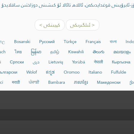
ابرۇيىنى قوغدايدىكەن، ئاللاھ تائالا ئۇ كىشىنى دوزاختىن ساقلايدۇ
< ئىلگىرىكى
كېيىنكى >
ංහල
Bosanski
Русский
Türkçe
Français
বাংলা
Indo
sch
ไทย
မြန်မာ
தமிழ்
Kiswahili
తెలుగు
മലയാളം
Кыргызча
नेपाली
Yorùbá
Lietuvių
دری
Српски
i
ългарски
Wolof
ಕನ್ನಡ
Oromoo
Italiano
Fulfulde
cî
मराठी
ਪੰਜਾਬੀ
Bambara
ភាសាខ្មែរ
Македонски
ქ