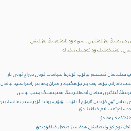
ن كىرىمنىڭ پەزىلەتلىرى
.
سۈرە ۋە ئايەتلەرنىڭ پەزىلىتى
ىسى
.
ئەتتىگەنلىك ۋە كەچلىك زىكىرلەر
 قىلىدىغان كىشىلەر بولۇپ، ئۇلارغا قىيامەت كۈنى دوزاخ ئوتى بار
امازلار، جۈمە يەنە بىر جۈمەگىچە، رامىزان يەنە بىر رامىزانغىچە بولغان 
لىرىنىڭ ئىلگىرى قىلغان ئەمەللىرىنىڭ نەتىجىسىگە يېتىپ بولدى
لەن ئۈچ كۈندىن ئارتۇق ئاداۋەت تۇتۇپ، يولدا ئۇچرىشىپ قالسا، بىرى ئ
دەسلەپتە سالام قىلغىنىدۇر
نەتكە كىرمەيدۇ
ا ئەڭ ئۆچ كۆرۈلىدىغىنى ھەقسىز جىدەل قىلغۇچىدۇر