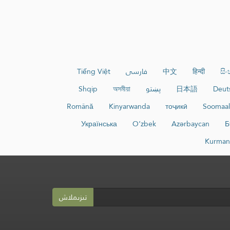
සි
हिन्दी
中文
فارسی
Tiếng Việt
Deut
日本語
پښتو
অসমীয়া
Shqip
Română
Kinyarwanda
тоҷикӣ
Soomaal
Українська
O‘zbek
Azərbaycan
Б
Kurman
تىزىملاش