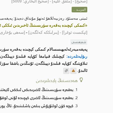
[
صحيح
] - [متفق عليه] - [صحيح البخاري: 5009]
المزيــد ...
ئىبنى مەسئۇد رەزىيەللاھۇ ئەنھۇ مۇنداق دەيدۇ: پەيغەم
«كىمكى كېچىدە بەقەرە سۈرىسىنىڭ ئاخىرىدىن ئىككى ئاي
[تېكىست توغرا]
- [بىرلىككە كەلگەن]
-
[سەھى بۇخارى - 009
شەرھىسى
پەيغەمبەرئەلەيھىسسالام كىمكى كېچىدە بەقەرە سۈرىسىنىڭ 
رىۋايەتلەردە:
كېچىلىك قىيامغا كۇپايە قىلىدۇ دېيىلگەن،
تىلاۋېتىگە كۇپايە قىلىدۇ دېيىلگەن، ئۇنىڭدىن باشقا سۆ
ئالىدۇ.
ھەدىسنىڭ پايدىلىرىدىن
بەقەرە سۈرىسىنىڭ ئاخىرىدىكى ئىككى ئايەتنىڭ
بەقەرە سۈرىسىنىڭ ئاخىرى كېچىدە ئۇنى ئوقۇغ
كېچە كۈن ئولتۇرۇش بىلەن باشلىنىدۇ، تاڭ يور