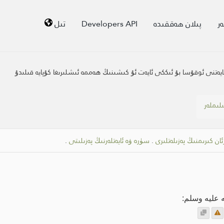
ر
پىلان ھەققىدە
Developers API
تىل
يەتنى ئوقۇسا بۇ ئىككى ئايەت ئۇ كىشىنىڭ ھەممە ئىشلىرىغا كۇپايە قىلىدۇ
ىلىملەر
ان كىرىمنىڭ پەزىلەتلىرى
.
سۈرە ۋە ئايەتلەرنىڭ پەزىلىتى
.
 عليه وسلم: