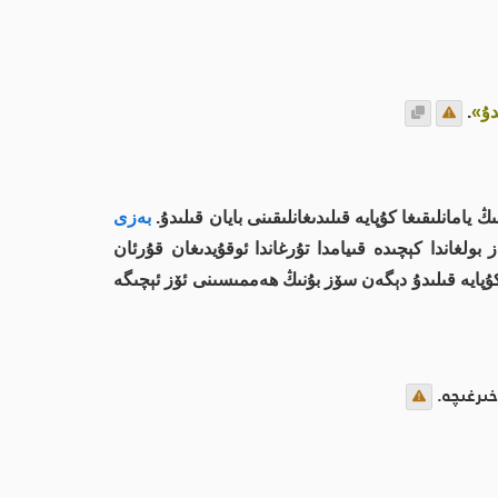
دۇ»
.
مانلىقىغا كۇپايە قىلىدىغانلىقىنى بايان قىلىدۇ.
بەزى
بولغاندا كېچىدە قىيامدا تۇرغاندا ئوقۇيدىغان قۇرئان
 كۇپايە قىلىدۇ دېگەن سۆز بۇنىڭ ھەممىسىنى ئۆز ئېچىگە
خىرغىچە.