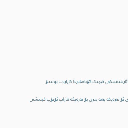
ئارىلىقتىكى كېچىك گۇناھلارغا كاپارەت بولىدۇ
ۇ تەرەپكە يەنە بىرى بۇ تەرەپكە قاراپ ئۆتۈپ كېتىشى