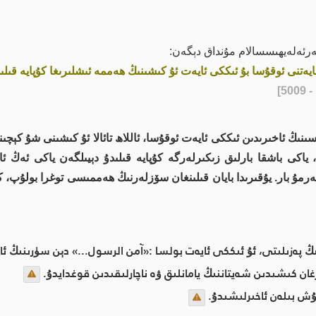
بەرئەلەيھىسسالام مۇنداق دېگەن:
ەتنى ئوقۇسا بۇ ئىككى ئايەت ئۇ كىشىنىڭ ھەممە ئىشلىرىغا كۇپايە قىلى
5]
ئاخىرىدىن ئىككى ئايەت ئوقۇسا، ئاللاھ تائالا ئۇ كىشىنى شۇ كېچىنىڭ يا
 ياكى باشقا بارلىق زىكىرلەرگە كۇپايە قىلىدۇ دېيىلگەن ياكى ئەڭ ئاز 
زلەرمۇ بار. يۇقىرىدا بايان قىلىنغان سۆزلەرنىڭ ھەممىسى توغرا بولۇپ،
 پەزىلىتى، ئۇ ئىككى ئايەت بولسا :«آمن الرسول...» دېن سۈرىنىڭ ئا
ان كىشىدىن شەيتاننىڭ يامانلىق ۋە ناچارلىقىدىن قوغدايدۇ.
ۇش بىلەن ئاخىرلىشىدۇ.