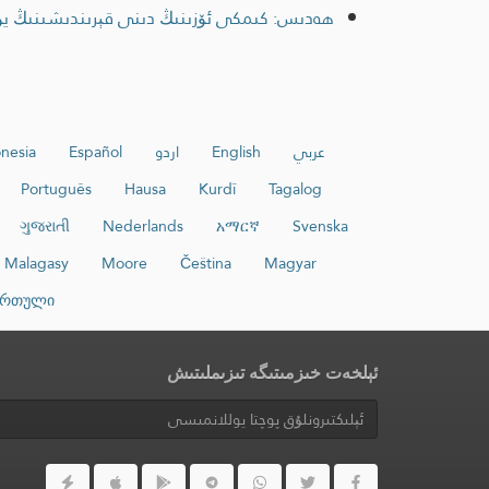
ھەدىس: كىمكى ئۆزىنىڭ دىنى قېرىندىشىنىڭ يۈز-ئ
عربي
English
اردو
Español
nesia
Português
Hausa
Kurdî
Tagalog
ગુજરાતી
Nederlands
አማርኛ
Svenska
Malagasy
Moore
Čeština
Magyar
ართული
ئېلخەت خىزمىتىگە تىزىملىتىش