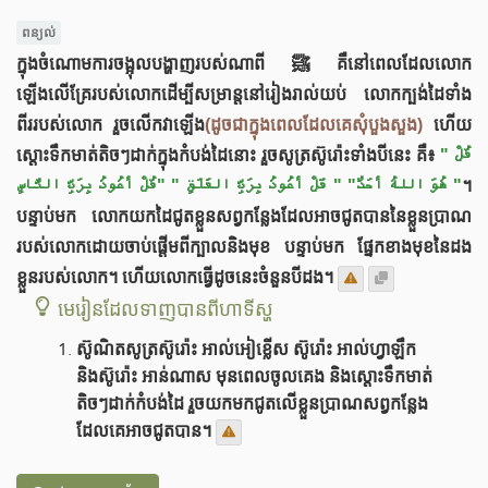
ពន្យល់
ក្នុងចំណោមការចង្អុលបង្ហាញរបស់ណាពី ﷺ គឺនៅពេលដែលលោក
ឡើងលើគ្រែរបស់លោកដើម្បីសម្រាន្តនៅរៀងរាល់យប់ លោកក្បង់ដៃទាំង
ពីររបស់លោក រួចលើកវាឡើង
(ដូចជាក្នុងពេលដែលគេសុំបួងសួង)
ហើយ
ស្ដោះទឹកមាត់តិចៗដាក់ក្នុងកំបង់ដៃនោះ រួចសូត្រស៊ូរ៉ោះទាំងបីនេះ គឺ៖
" قُلْ
" قَلْ أعُوذُ بِرَبِّ الفَلَقِ "
هُوَ اللهُ أحَدٌ"
"قُلْ أعُوذُ بِرَبِّ النَّاسِ "
។
បន្ទាប់មក លោកយកដៃជូតខ្លួនសព្វកន្លែងដែលអាចជូតបាននៃខ្លួនប្រាណ
របស់លោកដោយចាប់ផ្ដើមពីក្បាលនិងមុខ បន្ទាប់មក ផ្នែកខាងមុខនៃដង
ខ្លួនរបស់លោក។ ហើយលោកធ្វើដូចនេះចំនួនបីដង។
មេរៀនដែលទាញបានពីហាទីស្ហ
ស៊ូណិតសូត្រស៊ូរ៉ោះ អាល់អៀខ្លើស ស៊ូរ៉ោះ អាល់ហ្វាឡឹក
និងស៊ូរ៉ោះ អាន់ណាស មុនពេលចូលគេង និងស្តោះទឹកមាត់
តិចៗដាក់កំបង់ដៃ រួចយកមកជូតលើខ្លួនប្រាណសព្វកន្លែង
ដែលគេអាចជូតបាន។