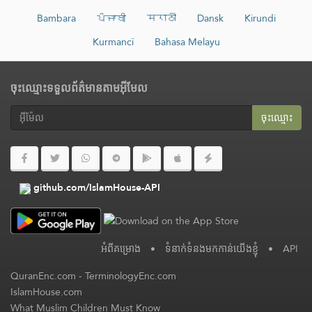
Bambara
ਪੰਜਾਬੀ
मराठी
Dansk
Kirundi
Kurmancî
Bahasa Melayu
ចុះឈ្មោះទទួលព័ត៌មានតាមអ៊ីមែល
ចុះ​ឈ្មោះ
github.com/IslamHouse-API
អំពី​គម្រោង
•
ទំនាក់ទំនងមកកាន់យើងខ្ញុំ
•
API
QuranEnc.com
-
TerminologyEnc.com
IslamHouse.com
What Muslim Children Must Know