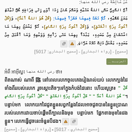
عَنْ ‌عَائِشَةَ رضي الله عنها:
أَنَّ النَّبِيَّ صَلَّى اللهُ عَلَيْهِ وَسَلَّمَ كَانَ إِذَا أَوَى إِلَى فِرَاشِهِ كُلَّ لَيْلَةٍ
جَمَعَ كَفَّيْهِ،
ثُمَّ نَفَثَ فِيهِمَا فَقَرَأَ فِيهِمَا:
{قُلْ هُوَ اللهُ أَحَدٌ}
، وَ
{قُلْ
أَعُوذُ بِرَبِّ الْفَلَقِ}
، وَ
{قُلْ أَعُوذُ بِرَبِّ النَّاسِ}
، ثُمَّ يَمْسَحُ بِهِمَا مَا
اسْتَطَاعَ مِنْ جَسَدِهِ، يَبْدَأُ بِهِمَا عَلَى رَأْسِهِ وَوَجْهِهِ وَمَا أَقْبَلَ مِنْ
جَسَدِهِ، يَفْعَلُ ذَلِكَ ثَلَاثَ مَرَّاتٍ.
] - [رواه البخاري] - [صحيح البخاري: 5017]
صحيح
[
المزيــد ...
អំពី អាអ៊ីស្ហះ رضي الله عنها ថា៖
ពិតណាស់ ណាពី ﷺ នៅពេលលោកចូលគេងរៀងរាល់យប់ លោកក្បង់ដៃ
ទាំងពីររបស់លោក រួចស្ដោះតិចៗទៅក្នុងកំបង់ដៃនោះ ហើយសូត្រ៖
" قُلْ
" قَلْ أعُوذُ بِرَبِّ الفَلَقِ "
هُوَ اللهُ أحَدٌ "
"قُلْ أعُوذُ بِرَبِّ النَّاسِ "
។
បន្ទាប់មក លោកយកដៃជូតខ្លួនសព្វកន្លែងដែលអាចជូតបាននៃខ្លួនប្រាណ
របស់លោកដោយចាប់ផ្ដើមពីក្បាលនិងមុខ បន្ទាប់មក ផ្នែកខាងមុខនៃដង
ខ្លួន។ លោកធ្វើដូចនេះចំនួនបីដង។
[صحيح]
- [رواه البخاري]
-
[صحيح البخاري - 5017]