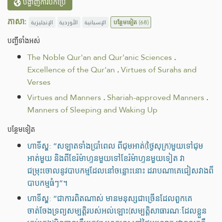
បង្ហាញការបកប្រែ
ភាសា:
الإنجليزية
الأوردية
الإسبانية
បន្ថែមទៀត
(68)
បញ្ជីទាំងអស់
The Noble Qur'an and Qur'anic Sciences
.
Excellence of the Qur'an
.
Virtues of Surahs and
Verses
Virtues and Manners
.
Shariah-approved Manners
.
Manners of Sleeping and Waking Up
បន្ថែមទៀត
ហាទីស្ហ: “សឡាតទាំងប្រាំពេល ពីជុមអាត់(ថ្ងៃសុក្រ)មួយទៅជុម
អាត់មួយ និងពីខែរ៉ម៉ាហ្ទនមួយទៅខែរ៉ម៉ាហ្ទនមួយទៀត វា
ជម្រុះចោលនូវបាបកម្មដែលនៅចន្លោះនោះ ដរាបណាគេជៀសវាងពី
បាបកម្មធំៗ”។
ហាទីស្ហ: “ជាការពិតណាស់ មានមនុស្សជាច្រើនដែលពួកគេ
ចាត់ចែងទ្រព្យសម្បត្ដិរបស់អល់ឡោះ(សម្បត្តិសាធារណៈដែលខ្លួន