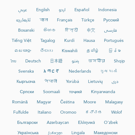
عربي
English
اردو
Español
Indonesia
ئۇيغۇرچە
বাংলা
Français
Türkçe
Русский
Bosanski
සිංහල
हिन्दी
中文
فارسی
Tiếng Việt
Tagalog
Kurdî
Hausa
Português
മലയാളം
తెలుగు
Kiswahili
தமிழ்
မြန်မာ
ไทย
Deutsch
日本語
پښتو
অসমীয়া
Shqip
Svenska
አማርኛ
Nederlands
ગુજરાતી
Кыргызча
नेपाली
Yorùbá
Lietuvių
دری
Српски
Soomaali
тоҷикӣ
Kinyarwanda
Română
Magyar
Čeština
Moore
Malagasy
Fulfulde
Italiano
Oromoo
ಕನ್ನಡ
Wolof
Български
Azərbaycan
Ελληνικά
O‘zbek
Українська
ქართული
Lingala
Македонски