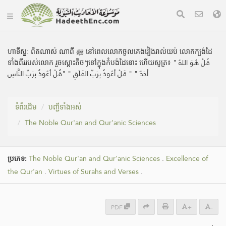
ហាទីស្ហ:
ពិតណាស់ ណាពី ﷺ នៅពេលលោកចូលគេងរៀងរាល់យប់ លោកក្បង់ដៃ
ទាំងពីររបស់លោក រួចស្ដោះតិចៗទៅក្នុងកំបង់ដៃនោះ ហើយសូត្រ៖ " قُلْ هُوَ اللهُ
أحَدٌ " " قَلْ أعُوذُ بِرَبِّ الفَلَقِ " "قُلْ أعُوذُ بِرَبِّ النَّاسِ
ទំព័រ​ដេីម
បញ្ជីទាំងអស់
The Noble Qur'an and Qur'anic Sciences
ប្រភេទ:
The Noble Qur'an and Qur'anic Sciences
.
Excellence of
the Qur'an
.
Virtues of Surahs and Verses
.
PDF
+
-