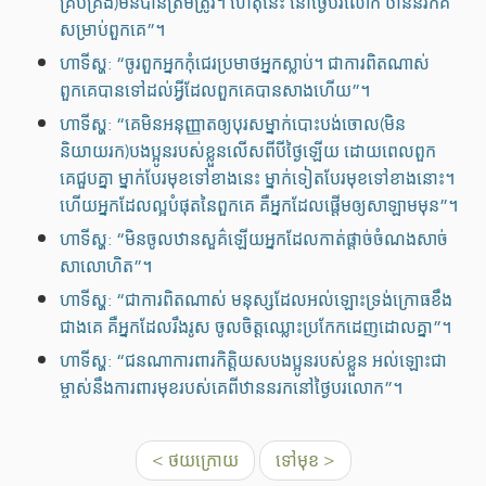
គ្រប់គ្រង)មិនបានត្រឹមត្រូវ។ ហេតុនេះ នៅថ្ងៃបរលោក ឋាននរកគឺ
សម្រាប់ពួកគេ”។
ហាទីស្ហ: “ចូរពួកអ្នកកុំជេរប្រមាថអ្នកស្លាប់។ ជាការពិតណាស់
ពួកគេបានទៅដល់អ្វីដែលពួកគេបានសាងហើយ”។
ហាទីស្ហ: “គេមិនអនុញ្ញាតឲ្យបុរសម្នាក់បោះបង់ចោល(មិន
និយាយរក)បងប្អូនរបស់ខ្លួនលើសពីបីថ្ងៃឡើយ ដោយពេលពួក
គេជួបគ្នា ម្នាក់បែរមុខទៅខាងនេះ ម្នាក់ទៀតបែរមុខទៅខាងនោះ។
ហើយអ្នកដែលល្អបំផុតនៃពួកគេ គឺអ្នកដែលផ្តើមឲ្យសាឡាមមុន”។
ហាទីស្ហ: “មិនចូលឋានសួគ៌ឡើយអ្នកដែលកាត់ផ្ដាច់ចំណងសាច់
សាលោហិត”។
ហាទីស្ហ: “ជាការពិតណាស់ មនុស្សដែលអល់ឡោះទ្រង់ក្រោធខឹង
ជាងគេ គឺអ្នកដែលរឹងរូស ចូលចិត្តឈ្លោះប្រកែកដេញដោលគ្នា”។
ហាទីស្ហ: “ជនណាការពារកិត្ដិយសបងប្អូនរបស់ខ្លួន អល់ឡោះជា
ម្ចាស់នឹងការពារមុខរបស់គេពីឋាននរកនៅថ្ងៃបរលោក”។
< ថយក្រោយ
ទៅមុខ >