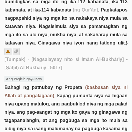
bumibigkas sa mga ito ng ika-112 kabanata, ika-113
kabanata, at ika-114 kabanata
[ng Qur'ān]
. Pagkatapos
nagpapahid siya ng mga ito sa nakakaya niya mula sa
katawan niya. Nagsisimula siya sa pamamagitan ng
mga ito sa ulo niya, mukha niya, at nakaharap mula sa
katawan niya. Ginagawa niya iyon nang tatlong ulit.}
[Tumpak]
- [Nagsalaysay nito si Imām Al-Bukhārīy]
-
[Ṣaḥīḥ Al-Bukhārīy - 5017]
Ang Pagbibigay-linaw
Bahagi ng patnubay ng Propeta
(basbasan siya ni
Allāh at pangalagaan)
, kapag pumunta siya sa higaan
niya upang matulog, ang pagbuklod niya ng mga palad
niya, ang pag-aangat ng mga ito gaya ng ginagawa ng
tagapanalangin, at ang pagbuga sa mga ito mula sa
bibig niya sa isang malumanay na pagbuga kasama ng