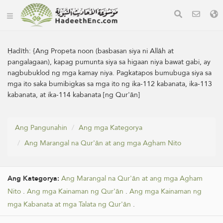
Ḥadīth:
{Ang Propeta noon (basbasan siya ni Allāh at
pangalagaan), kapag pumunta siya sa higaan niya bawat gabi, ay
nagbubuklod ng mga kamay niya. Pagkatapos bumubuga siya sa
mga ito saka bumibigkas sa mga ito ng ika-112 kabanata, ika-113
kabanata, at ika-114 kabanata [ng Qur'ān]
Ang Pangunahin
Ang mga Kategorya
Ang Marangal na Qur'ān at ang mga Agham Nito
Ang Kategorya:
Ang Marangal na Qur'ān at ang mga Agham
Nito
.
Ang mga Kainaman ng Qur'ān
.
Ang mga Kainaman ng
mga Kabanata at mga Talata ng Qur'ān
.