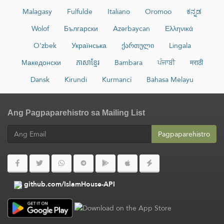
Malagasy
Fulfulde
Italiano
Oromoo
ಕನ್ನಡ
Wolof
Български
Azərbaycan
Ελληνικά
O‘zbek
Українська
ქართული
Lingala
Македонски
ភាសាខ្មែរ
Bambara
ਪੰਜਾਬੀ
मराठी
Dansk
Kirundi
Kurmancî
Bahasa Melayu
Ang Pagpaparehistro sa Mailing List
Pagpaparehistro
github.com/IslamHouse-API