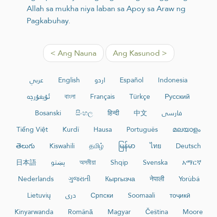
Allah sa mukha niya laban sa Apoy sa Araw ng
Pagkabuhay.
< Ang Nauna
Ang Kasunod >
عربي
English
اردو
Español
Indonesia
ئۇيغۇرچە
বাংলা
Français
Türkçe
Русский
Bosanski
සිංහල
हिन्दी
中文
فارسی
Tiếng Việt
Kurdî
Hausa
Português
മലയാളം
తెలుగు
Kiswahili
தமிழ்
မြန်မာ
ไทย
Deutsch
日本語
پښتو
অসমীয়া
Shqip
Svenska
አማርኛ
Nederlands
ગુજરાતી
Кыргызча
नेपाली
Yorùbá
Lietuvių
دری
Српски
Soomaali
тоҷикӣ
Kinyarwanda
Română
Magyar
Čeština
Moore