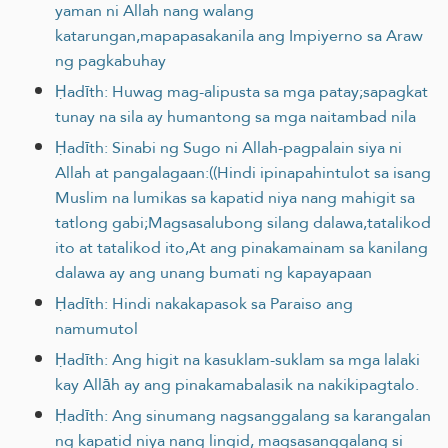
yaman ni Allah nang walang
katarungan,mapapasakanila ang Impiyerno sa Araw
ng pagkabuhay
Ḥadīth: Huwag mag-alipusta sa mga patay;sapagkat
tunay na sila ay humantong sa mga naitambad nila
Ḥadīth: Sinabi ng Sugo ni Allah-pagpalain siya ni
Allah at pangalagaan:((Hindi ipinapahintulot sa isang
Muslim na lumikas sa kapatid niya nang mahigit sa
tatlong gabi;Magsasalubong silang dalawa,tatalikod
ito at tatalikod ito,At ang pinakamainam sa kanilang
dalawa ay ang unang bumati ng kapayapaan
Ḥadīth: Hindi nakakapasok sa Paraiso ang
namumutol
Ḥadīth: Ang higit na kasuklam-suklam sa mga lalaki
kay Allāh ay ang pinakamabalasik na nakikipagtalo.
Ḥadīth: Ang sinumang nagsanggalang sa karangalan
ng kapatid niya nang lingid, magsasanggalang si