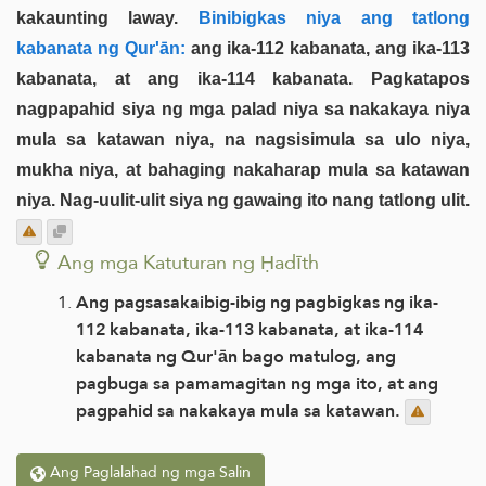
kakaunting laway.
Binibigkas niya ang tatlong
kabanata ng Qur'ān:
ang ika-112 kabanata, ang ika-113
kabanata, at ang ika-114 kabanata. Pagkatapos
nagpapahid siya ng mga palad niya sa nakakaya niya
mula sa katawan niya, na nagsisimula sa ulo niya,
mukha niya, at bahaging nakaharap mula sa katawan
niya. Nag-uulit-ulit siya ng gawaing ito nang tatlong ulit.
Ang mga Katuturan ng Ḥadīth
Ang pagsasakaibig-ibig ng pagbigkas ng ika-
112 kabanata, ika-113 kabanata, at ika-114
kabanata ng Qur'ān bago matulog, ang
pagbuga sa pamamagitan ng mga ito, at ang
pagpahid sa nakakaya mula sa katawan.
Ang Paglalahad ng mga Salin