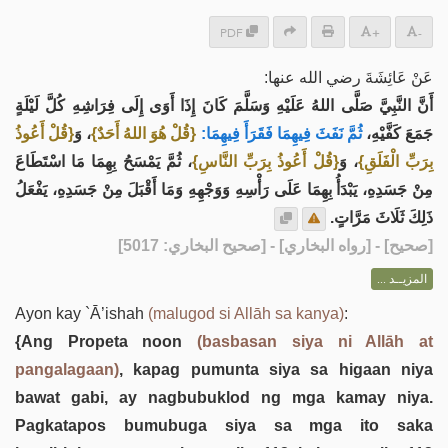
PDF
+
-
عَنْ ‌عَائِشَةَ رضي الله عنها:
أَنَّ النَّبِيَّ صَلَّى اللهُ عَلَيْهِ وَسَلَّمَ كَانَ إِذَا أَوَى إِلَى فِرَاشِهِ كُلَّ لَيْلَةٍ
جَمَعَ كَفَّيْهِ،
ثُمَّ نَفَثَ فِيهِمَا فَقَرَأَ فِيهِمَا:
{قُلْ هُوَ اللهُ أَحَدٌ}
، وَ
{قُلْ أَعُوذُ
بِرَبِّ الْفَلَقِ}
، وَ
{قُلْ أَعُوذُ بِرَبِّ النَّاسِ}
، ثُمَّ يَمْسَحُ بِهِمَا مَا اسْتَطَاعَ
مِنْ جَسَدِهِ، يَبْدَأُ بِهِمَا عَلَى رَأْسِهِ وَوَجْهِهِ وَمَا أَقْبَلَ مِنْ جَسَدِهِ، يَفْعَلُ
ذَلِكَ ثَلَاثَ مَرَّاتٍ.
] - [رواه البخاري] - [صحيح البخاري: 5017]
صحيح
[
المزيــد ...
Ayon kay `Ā’ishah
(malugod si Allāh sa kanya)
:
{Ang Propeta noon
(basbasan siya ni Allāh at
pangalagaan)
, kapag pumunta siya sa higaan niya
bawat gabi, ay nagbubuklod ng mga kamay niya.
Pagkatapos bumubuga siya sa mga ito saka