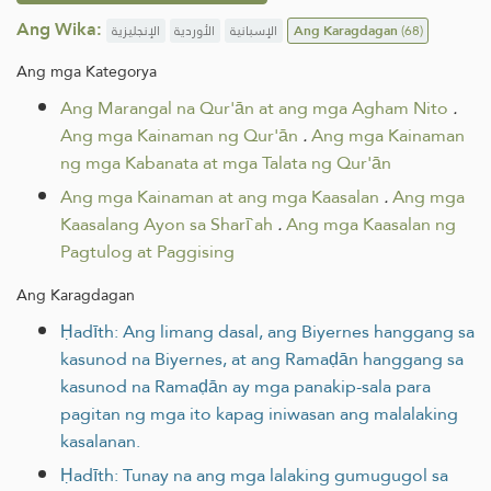
Ang Wika:
الإنجليزية
الأوردية
الإسبانية
Ang Karagdagan
(68)
Ang mga Kategorya
Ang Marangal na Qur'ān at ang mga Agham Nito
.
Ang mga Kainaman ng Qur'ān
.
Ang mga Kainaman
ng mga Kabanata at mga Talata ng Qur'ān
Ang mga Kainaman at ang mga Kaasalan
.
Ang mga
Kaasalang Ayon sa Sharī`ah
.
Ang mga Kaasalan ng
Pagtulog at Paggising
Ang Karagdagan
Ḥadīth: Ang limang dasal, ang Biyernes hanggang sa
kasunod na Biyernes, at ang Ramaḍān hanggang sa
kasunod na Ramaḍān ay mga panakip-sala para
pagitan ng mga ito kapag iniwasan ang malalaking
kasalanan.
Ḥadīth: Tunay na ang mga lalaking gumugugol sa