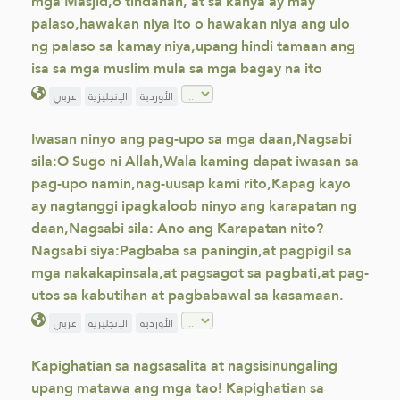
mga Masjid,o tindahan, at sa kanya ay may
palaso,hawakan niya ito o hawakan niya ang ulo
ng palaso sa kamay niya,upang hindi tamaan ang
isa sa mga muslim mula sa mga bagay na ito
الأوردية
الإنجليزية
عربي
Iwasan ninyo ang pag-upo sa mga daan,Nagsabi
sila:O Sugo ni Allah,Wala kaming dapat iwasan sa
pag-upo namin,nag-uusap kami rito,Kapag kayo
ay nagtanggi ipagkaloob ninyo ang karapatan ng
daan,Nagsabi sila: Ano ang Karapatan nito?
Nagsabi siya:Pagbaba sa paningin,at pagpigil sa
mga nakakapinsala,at pagsagot sa pagbati,at pag-
utos sa kabutihan at pagbabawal sa kasamaan.
الأوردية
الإنجليزية
عربي
Kapighatian sa nagsasalita at nagsisinungaling
upang matawa ang mga tao! Kapighatian sa