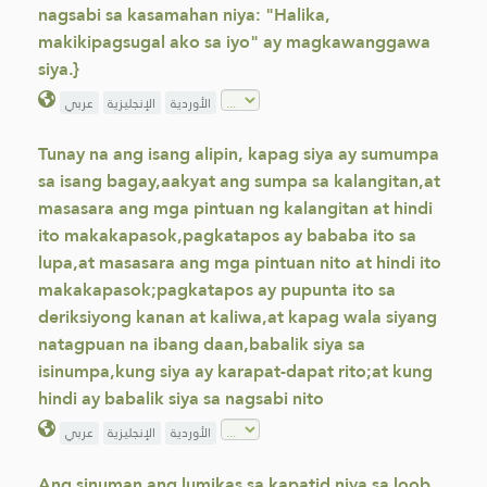
nagsabi sa kasamahan niya: "Halika,
makikipagsugal ako sa iyo" ay magkawanggawa
siya.}
الأوردية
الإنجليزية
عربي
Tunay na ang isang alipin, kapag siya ay sumumpa
sa isang bagay,aakyat ang sumpa sa kalangitan,at
masasara ang mga pintuan ng kalangitan at hindi
ito makakapasok,pagkatapos ay bababa ito sa
lupa,at masasara ang mga pintuan nito at hindi ito
makakapasok;pagkatapos ay pupunta ito sa
deriksiyong kanan at kaliwa,at kapag wala siyang
natagpuan na ibang daan,babalik siya sa
isinumpa,kung siya ay karapat-dapat rito;at kung
hindi ay babalik siya sa nagsabi nito
الأوردية
الإنجليزية
عربي
Ang sinuman ang lumikas sa kapatid niya sa loob