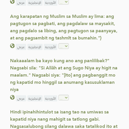
الأوردية
الإنجليزية
عربي
Ang karapatan ng Muslim sa Muslim ay lima: ang
pagtugon sa pagbati, ang pagdalaw sa maysakit,
ang pagdalo sa libing, ang pagtugon sa paanyaya,
at ang pagsambit ng tashmīt sa bumahin."}
الأوردية
الإنجليزية
عربي
Nakaaalam ba kayo kung ano ang panlilibak?"
Nagsabi sila: "Si Allāh at ang Sugo Niya ay higit na
maalam." Nagsabi siya: "[Ito] ang pagbanggit mo
ng kapatid mo hinggil sa anumang kasusuklaman
niya
الأوردية
الإنجليزية
عربي
Hindi ipinahihintulot sa isang tao na umiwas sa
kapatid niya nang mahigit sa tatlong gabi.
Nagsasalubong silang dalawa saka tatalikod ito at