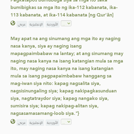
bumibigkas sa mga ito ng ika-112 kabanata, ika-
113 kabanata, at ika-114 kabanata [ng Qur'ān]
الأوردية
الإنجليزية
عربي
May apat na ang sinumang ang mga ito ay naging
nasa kanya, siya ay naging isang
mapagpaimbabaw na lantay; at ang sinumang may
naging nasa kanya na isang katangian mula sa mga
ito, may naging nasa kanya na isang katangian
mula sa isang pagpapaimbabaw hanggang sa
mag-iwan siya nito: kapag nagsalita siya,
nagsisinungaling siya; kapag nakipagkasunduan
siya, nagtatraydor siya; kapag nangako siya,
sumisira siya; kapag nakipag-alitan siya,
nagsasamasamang-loob siya."}
الأوردية
الإنجليزية
عربي