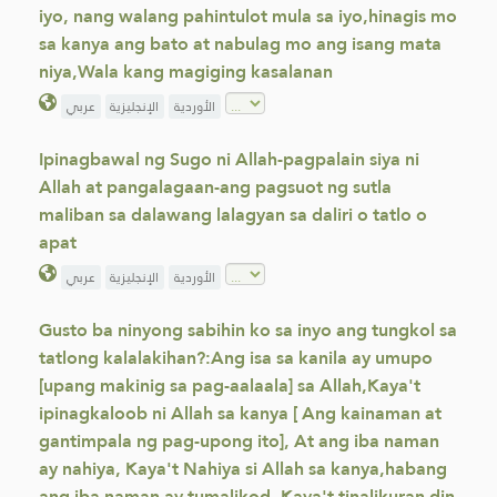
iyo, nang walang pahintulot mula sa iyo,hinagis mo
sa kanya ang bato at nabulag mo ang isang mata
niya,Wala kang magiging kasalanan
الأوردية
الإنجليزية
عربي
Ipinagbawal ng Sugo ni Allah-pagpalain siya ni
Allah at pangalagaan-ang pagsuot ng sutla
maliban sa dalawang lalagyan sa daliri o tatlo o
apat
الأوردية
الإنجليزية
عربي
Gusto ba ninyong sabihin ko sa inyo ang tungkol sa
tatlong kalalakihan?:Ang isa sa kanila ay umupo
[upang makinig sa pag-aalaala] sa Allah,Kaya't
ipinagkaloob ni Allah sa kanya [ Ang kainaman at
gantimpala ng pag-upong ito], At ang iba naman
ay nahiya, Kaya't Nahiya si Allah sa kanya,habang
ang iba naman ay tumalikod, Kaya't tinalikuran din