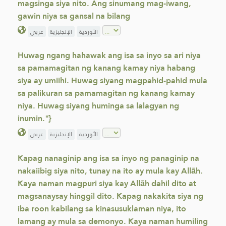
magsinga siya nito. Ang sinumang mag-iwang,
gawin niya sa gansal na bilang
الأوردية
الإنجليزية
عربي
Huwag ngang hahawak ang isa sa inyo sa ari niya
sa pamamagitan ng kanang kamay niya habang
siya ay umiihi. Huwag siyang magpahid-pahid mula
sa palikuran sa pamamagitan ng kanang kamay
niya. Huwag siyang huminga sa lalagyan ng
inumin."}
الأوردية
الإنجليزية
عربي
Kapag nanaginip ang isa sa inyo ng panaginip na
nakaiibig siya nito, tunay na ito ay mula kay Allāh.
Kaya naman magpuri siya kay Allāh dahil dito at
magsanaysay hinggil dito. Kapag nakakita siya ng
iba roon kabilang sa kinasusuklaman niya, ito
lamang ay mula sa demonyo. Kaya naman humiling