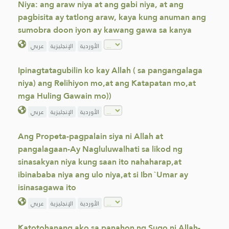
Niya: ang araw niya at ang gabi niya, at ang
pagbisita ay tatlong araw, kaya kung anuman ang
sumobra doon iyon ay kawang gawa sa kanya
الأوردية
الإنجليزية
عربي
Ipinagtatagubilin ko kay Allah ( sa pangangalaga
niya) ang Relihiyon mo,at ang Katapatan mo,at
mga Huling Gawain mo))
الأوردية
الإنجليزية
عربي
Ang Propeta-pagpalain siya ni Allah at
pangalagaan-Ay Nagluluwalhati sa likod ng
sinasakyan niya kung saan ito nahaharap,at
ibinababa niya ang ulo niya,at si Ibn `Umar ay
isinasagawa ito
الأوردية
الإنجليزية
عربي
Katotohanang ako sa panahon ng Sugo ni Allah-