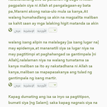
pagpalain siya ni Allah at pangalagaan-ay bata
pa,Marami akong naisa-ulo mula sa kanya,At
walang humahadlang sa akin na magsalita maliban
sa kahit saan ay mga lalaking higit matanda sa akin
الأوردية
الإنجليزية
عربي
walang isang alipin na malalagay [sa isang lugar na]
may epidemya,at mananatili siya sa lugar niya na
may pagtitimpi at paghahangad sa gantimpala [ni
Allah],nalalaman niya na walang tumatama sa
kanya maliban sa ito ay nakatadhana ni Allah sa
kanya,maliban sa mapapasakanya ang tulad ng
gantimpala ng isang martir.
الأوردية
الإنجليزية
عربي
Kapag dumating ang isa sa inyo sa pagtitipon,
bumati siya [ng Salam]; saka kapag nagnais siya na