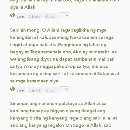
siya ni Allah
الأوردية
الإنجليزية
عربي
Sabihin mong: O Allah! tagapaglikha ng mga
kalangitan at kalupaan-ang Nakakaalam sa mga
lingid at mga nakikita;Panginoon ng lahat ng
bagay at Tagapamahala nito,Ako ay sumasaksi na
walang ibang diyos na dapat sambahain maliban
sa Iyo,Ako ay nagpapakupkop sa Iyo, mula sa
kasamaan ng aking sarili at kasamaan ni Satanas at
sa mga kasamaan niya
الأوردية
الإنجليزية
عربي
Sinuman ang nananampalataya sa Allah at sa
kabilang buhay ay bigyan niyang dangal ang
kanyang bisita ng kanyang regalo ang sabi nila: at
ano ang kanyang regalo? Oh Sugo ni Allah, sabi