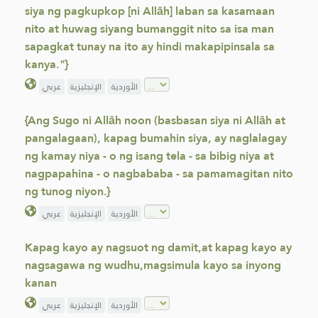
siya ng pagkupkop [ni Allāh] laban sa kasamaan
nito at huwag siyang bumanggit nito sa isa man
sapagkat tunay na ito ay hindi makapipinsala sa
kanya."}
الأوردية
الإنجليزية
عربي
{Ang Sugo ni Allāh noon (basbasan siya ni Allāh at
pangalagaan), kapag bumahin siya, ay naglalagay
ng kamay niya - o ng isang tela - sa bibig niya at
nagpapahina - o nagbababa - sa pamamagitan nito
ng tunog niyon.}
الأوردية
الإنجليزية
عربي
Kapag kayo ay nagsuot ng damit,at kapag kayo ay
nagsagawa ng wudhu,magsimula kayo sa inyong
kanan
الأوردية
الإنجليزية
عربي