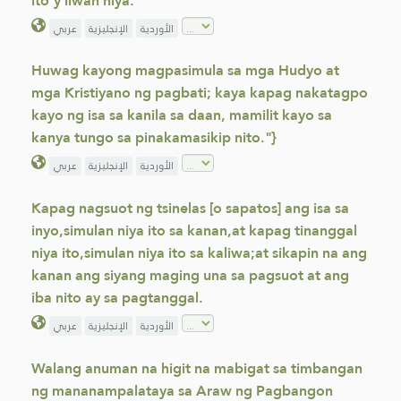
ito'y iiwan niya.
الأوردية
الإنجليزية
عربي
Huwag kayong magpasimula sa mga Hudyo at
mga Kristiyano ng pagbati; kaya kapag nakatagpo
kayo ng isa sa kanila sa daan, mamilit kayo sa
kanya tungo sa pinakamasikip nito."}
الأوردية
الإنجليزية
عربي
Kapag nagsuot ng tsinelas [o sapatos] ang isa sa
inyo,simulan niya ito sa kanan,at kapag tinanggal
niya ito,simulan niya ito sa kaliwa;at sikapin na ang
kanan ang siyang maging una sa pagsuot at ang
iba nito ay sa pagtanggal.
الأوردية
الإنجليزية
عربي
Walang anuman na higit na mabigat sa timbangan
ng mananampalataya sa Araw ng Pagbangon