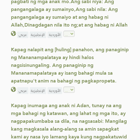
pagbati ng mga anak mo.Ang sabi niya: Ang
pangangalaga ay sumainyo,Ang sabi nila: Ang
pangangalaga ay sumaiyo at ang habag ni
Allah,Dinagdagan nila ito ng;at ang habag ni Allah
الأوردية
الإنجليزية
عربي
Kapag nalapit ang [huling] panahon, ang panaginip
ng Mananampalataya ay hindi halos
nagsisinungaling. Ang panaginip ng
Mananamapalataya ay isang bahagi mula sa
apatnapu't anim na bahagi ng pagkapropeta.
الأوردية
الإنجليزية
عربي
Kapag inumaga ang anak ni Adan, tunay na ang
mga bahagi ng katawan, ang lahat ng mga ito, ay
nagpapakumbaba sa dila, na nagsasabi: Mangilag
kang magkasala alang-alang sa amin sapagkat
kami ay nasa iyo lamang kaya kung nagpakatuwid