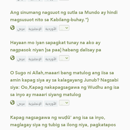
Ang sinumang nagsuot ng sutla sa Mundo ay hindi
magsusuot nito sa Kabilang-buhay."}
الأوردية
الإنجليزية
عربي
Hayaan mo iyan sapagkat tunay na ako ay
nagpasok niyan [sa paa] habang dalisay pa
الأوردية
الإنجليزية
عربي
O Sugo ni Allah,maaari bang matulog ang iisa sa
amin kapag siya ay sa kalagayang Junub? Nagsabi
siya: Oo,Kapag nakapagsagawa ng Wudhu ang isa
sa inyo ay maaari siyang matulog
الأوردية
الإنجليزية
عربي
Kapag nagsagawa ng wuḍū' ang isa sa inyo,
maglagay siya ng tubig sa ilong niya, pagkatapos