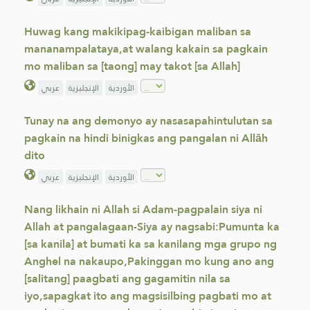
Huwag kang makikipag-kaibigan maliban sa
mananampalataya,at walang kakain sa pagkain
mo maliban sa [taong] may takot [sa Allah]
الأوردية
الإنجليزية
عربي
Tunay na ang demonyo ay nasasapahintulutan sa
pagkain na hindi binigkas ang pangalan ni Allāh
dito
الأوردية
الإنجليزية
عربي
Nang likhain ni Allah si Adam-pagpalain siya ni
Allah at pangalagaan-Siya ay nagsabi:Pumunta ka
[sa kanila] at bumati ka sa kanilang mga grupo ng
Anghel na nakaupo,Pakinggan mo kung ano ang
[salitang] paagbati ang gagamitin nila sa
iyo,sapagkat ito ang magsisilbing pagbati mo at