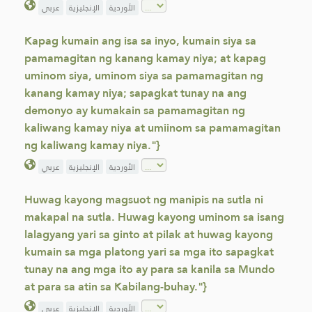
الأوردية
الإنجليزية
عربي
Kapag kumain ang isa sa inyo, kumain siya sa
pamamagitan ng kanang kamay niya; at kapag
uminom siya, uminom siya sa pamamagitan ng
kanang kamay niya; sapagkat tunay na ang
demonyo ay kumakain sa pamamagitan ng
kaliwang kamay niya at umiinom sa pamamagitan
ng kaliwang kamay niya."}
الأوردية
الإنجليزية
عربي
Huwag kayong magsuot ng manipis na sutla ni
makapal na sutla. Huwag kayong uminom sa isang
lalagyang yari sa ginto at pilak at huwag kayong
kumain sa mga platong yari sa mga ito sapagkat
tunay na ang mga ito ay para sa kanila sa Mundo
at para sa atin sa Kabilang-buhay."}
الأوردية
الإنجليزية
عربي