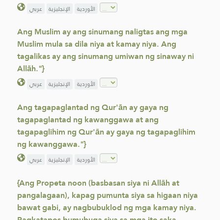
الأوردية
الإنجليزية
عربي
Ang Muslim ay ang sinumang naligtas ang mga
Muslim mula sa dila niya at kamay niya. Ang
tagalikas ay ang sinumang umiwan ng sinaway ni
Allāh."}
الأوردية
الإنجليزية
عربي
Ang tagapaglantad ng Qur'ān ay gaya ng
tagapaglantad ng kawanggawa at ang
tagapaglihim ng Qur'ān ay gaya ng tagapaglihim
ng kawanggawa."}
الأوردية
الإنجليزية
عربي
{Ang Propeta noon (basbasan siya ni Allāh at
pangalagaan), kapag pumunta siya sa higaan niya
bawat gabi, ay nagbubuklod ng mga kamay niya.
Pagkatapos bumubuga siya sa mga ito saka