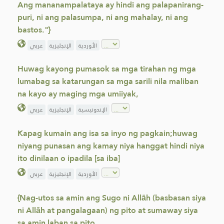
Ang mananampalataya ay hindi ang palapanirang-
puri, ni ang palasumpa, ni ang mahalay, ni ang
bastos."}
الأوردية
الإنجليزية
عربي
Huwag kayong pumasok sa mga tirahan ng mga
lumabag sa katarungan sa mga sarili nila maliban
na kayo ay maging mga umiiyak,
الإندونيسية
الإنجليزية
عربي
Kapag kumain ang isa sa inyo ng pagkain;huwag
niyang punasan ang kamay niya hanggat hindi niya
ito dinilaan o ipadila [sa iba]
الأوردية
الإنجليزية
عربي
{Nag-utos sa amin ang Sugo ni Allāh (basbasan siya
ni Allāh at pangalagaan) ng pito at sumaway siya
sa amin laban sa pito