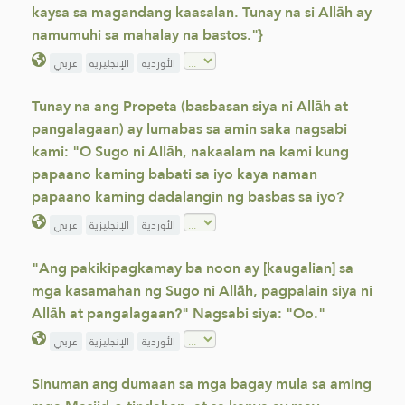
kaysa sa magandang kaasalan. Tunay na si Allāh ay
namumuhi sa mahalay na bastos."}
الأوردية
الإنجليزية
عربي
Tunay na ang Propeta (basbasan siya ni Allāh at
pangalagaan) ay lumabas sa amin saka nagsabi
kami: "O Sugo ni Allāh, nakaalam na kami kung
papaano kaming babati sa iyo kaya naman
papaano kaming dadalangin ng basbas sa iyo?
الأوردية
الإنجليزية
عربي
"Ang pakikipagkamay ba noon ay [kaugalian] sa
mga kasamahan ng Sugo ni Allāh, pagpalain siya ni
Allāh at pangalagaan?" Nagsabi siya: "Oo."
الأوردية
الإنجليزية
عربي
Sinuman ang dumaan sa mga bagay mula sa aming