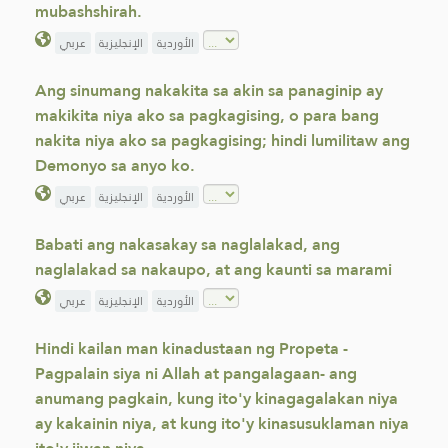
mubashshirah.
الأوردية
الإنجليزية
عربي
Ang sinumang nakakita sa akin sa panaginip ay
makikita niya ako sa pagkagising, o para bang
nakita niya ako sa pagkagising; hindi lumilitaw ang
Demonyo sa anyo ko.
الأوردية
الإنجليزية
عربي
Babati ang nakasakay sa naglalakad, ang
naglalakad sa nakaupo, at ang kaunti sa marami
الأوردية
الإنجليزية
عربي
Hindi kailan man kinadustaan ng Propeta -
Pagpalain siya ni Allah at pangalagaan- ang
anumang pagkain, kung ito'y kinagagalakan niya
ay kakainin niya, at kung ito'y kinasusuklaman niya