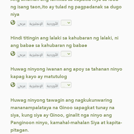
ng isang taon,ito ay tulad ng pagpadanak sa dugo
niya
الأوردية
الإنجليزية
عربي
Hindi titingin ang lalaki sa kahubaran ng lalaki, ni
ang babae sa kahubaran ng babae
الأوردية
الإنجليزية
عربي
Huwag ninyong iwanan ang apoy sa tahanan ninyo
kapag kayo ay matutulog
الأوردية
الإنجليزية
عربي
Huwag ninyong tawagin ang nagkukunwaring
mananampalataya na Ginoo sapagkat tunay na
siya, kung siya ay Ginoo, ginalit nga ninyo ang
Panginoon ninyo, kamahal-mahalan Siya at kapita-
pitagan.