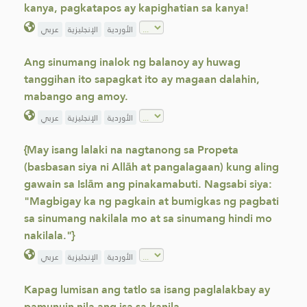
kanya, pagkatapos ay kapighatian sa kanya!
الأوردية
الإنجليزية
عربي
Ang sinumang inalok ng balanoy ay huwag
tanggihan ito sapagkat ito ay magaan dalahin,
mabango ang amoy.
الأوردية
الإنجليزية
عربي
{May isang lalaki na nagtanong sa Propeta
(basbasan siya ni Allāh at pangalagaan) kung aling
gawain sa Islām ang pinakamabuti. Nagsabi siya:
"Magbigay ka ng pagkain at bumigkas ng pagbati
sa sinumang nakilala mo at sa sinumang hindi mo
nakilala."}
الأوردية
الإنجليزية
عربي
Kapag lumisan ang tatlo sa isang paglalakbay ay
pamunuin nila ang isa sa kanila.