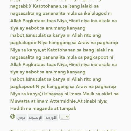
nagsabi;(( Katotohanan,sa isang lalaki na
nagsasalita ng pananalita mula sa ikalulugod ni
Allah Pagkataas-taas Niya,Hindi niya ina-akala na
siya ay aabot sa anumang kanyang
inabot,Isinusulat sa kanya ni Allah rito ang
pagkalugod Niya hanggang sa Araw na pagharap
Niya sa kanya,at Katotohanan,sa isang lalaki na
nagsasalita ng pananalita mula sa pagkapoot ni
Allah Pagkataas-taas Niya,Hindi niya ina-akala na
siya ay aabot sa anumang kanyang
inabot,Isinusulat sa kanya ni Allah rito ang
pagkapoot Niya hanggang sa Araw na pagharap
Niya sa kanya)) Isinaysay ni Imam Malik sa aklat na
Muwatta at Imam Attermidhie,At sinabi niya;
Hadith na maganda at tumpak
الأوردية
الإنجليزية
عربي