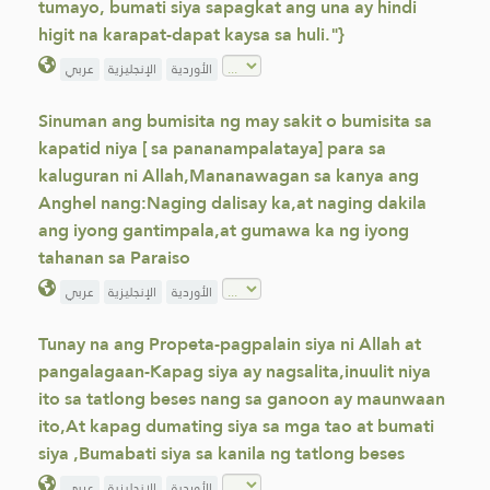
tumayo, bumati siya sapagkat ang una ay hindi
higit na karapat-dapat kaysa sa huli."}
الأوردية
الإنجليزية
عربي
Sinuman ang bumisita ng may sakit o bumisita sa
kapatid niya [ sa pananampalataya] para sa
kaluguran ni Allah,Mananawagan sa kanya ang
Anghel nang:Naging dalisay ka,at naging dakila
ang iyong gantimpala,at gumawa ka ng iyong
tahanan sa Paraiso
الأوردية
الإنجليزية
عربي
Tunay na ang Propeta-pagpalain siya ni Allah at
pangalagaan-Kapag siya ay nagsalita,inuulit niya
ito sa tatlong beses nang sa ganoon ay maunwaan
ito,At kapag dumating siya sa mga tao at bumati
siya ,Bumabati siya sa kanila ng tatlong beses
الأوردية
الإنجليزية
عربي