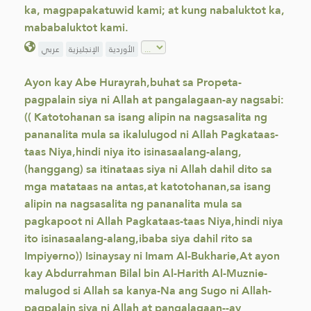
ka, magpapakatuwid kami; at kung nabaluktot ka,
mababaluktot kami.
الأوردية
الإنجليزية
عربي
Ayon kay Abe Hurayrah,buhat sa Propeta-
pagpalain siya ni Allah at pangalagaan-ay nagsabi:
(( Katotohanan sa isang alipin na nagsasalita ng
pananalita mula sa ikalulugod ni Allah Pagkataas-
taas Niya,hindi niya ito isinasaalang-alang,
(hanggang) sa itinataas siya ni Allah dahil dito sa
mga matataas na antas,at katotohanan,sa isang
alipin na nagsasalita ng pananalita mula sa
pagkapoot ni Allah Pagkataas-taas Niya,hindi niya
ito isinasaalang-alang,ibaba siya dahil rito sa
Impiyerno)) Isinaysay ni Imam Al-Bukharie,At ayon
kay Abdurrahman Bilal bin Al-Harith Al-Muznie-
malugod si Allah sa kanya-Na ang Sugo ni Allah-
pagpalain siya ni Allah at pangalagaan--ay