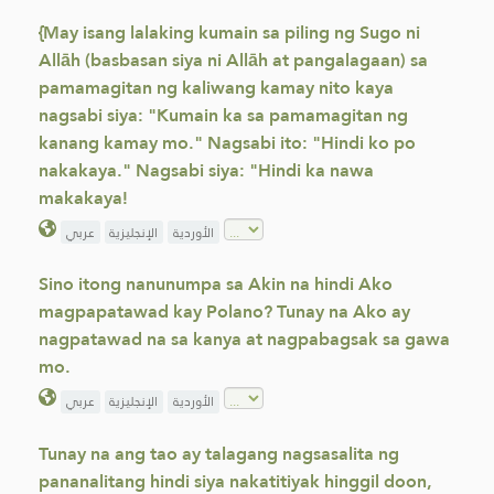
{May isang lalaking kumain sa piling ng Sugo ni
Allāh (basbasan siya ni Allāh at pangalagaan) sa
pamamagitan ng kaliwang kamay nito kaya
nagsabi siya: "Kumain ka sa pamamagitan ng
kanang kamay mo." Nagsabi ito: "Hindi ko po
nakakaya." Nagsabi siya: "Hindi ka nawa
makakaya!
الأوردية
الإنجليزية
عربي
Sino itong nanunumpa sa Akin na hindi Ako
magpapatawad kay Polano? Tunay na Ako ay
nagpatawad na sa kanya at nagpabagsak sa gawa
mo.
الأوردية
الإنجليزية
عربي
Tunay na ang tao ay talagang nagsasalita ng
pananalitang hindi siya nakatitiyak hinggil doon,