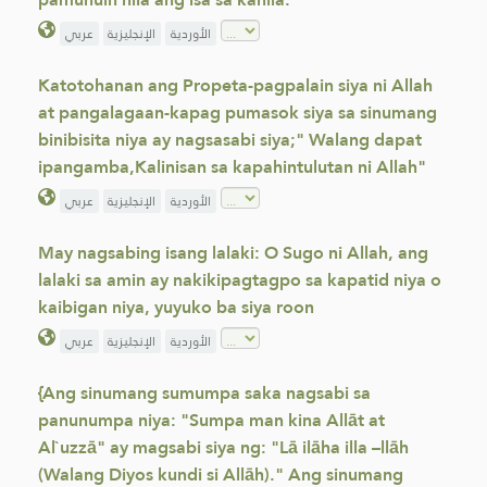
الأوردية
الإنجليزية
عربي
Katotohanan ang Propeta-pagpalain siya ni Allah
at pangalagaan-kapag pumasok siya sa sinumang
binibisita niya ay nagsasabi siya;" Walang dapat
ipangamba,Kalinisan sa kapahintulutan ni Allah"
الأوردية
الإنجليزية
عربي
May nagsabing isang lalaki: O Sugo ni Allah, ang
lalaki sa amin ay nakikipagtagpo sa kapatid niya o
kaibigan niya, yuyuko ba siya roon
الأوردية
الإنجليزية
عربي
{Ang sinumang sumumpa saka nagsabi sa
panunumpa niya: "Sumpa man kina Allāt at
Al`uzzā" ay magsabi siya ng: "Lā ilāha illa –llāh
(Walang Diyos kundi si Allāh)." Ang sinumang