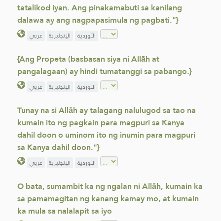
tatalikod iyan. Ang pinakamabuti sa kanilang
dalawa ay ang nagpapasimula ng pagbati."}
الأوردية
الإنجليزية
عربي
{Ang Propeta (basbasan siya ni Allāh at
pangalagaan) ay hindi tumatanggi sa pabango.}
الأوردية
الإنجليزية
عربي
Tunay na si Allāh ay talagang nalulugod sa tao na
kumain ito ng pagkain para magpuri sa Kanya
dahil doon o uminom ito ng inumin para magpuri
sa Kanya dahil doon."}
الأوردية
الإنجليزية
عربي
O bata, sumambit ka ng ngalan ni Allāh, kumain ka
sa pamamagitan ng kanang kamay mo, at kumain
ka mula sa nalalapit sa iyo