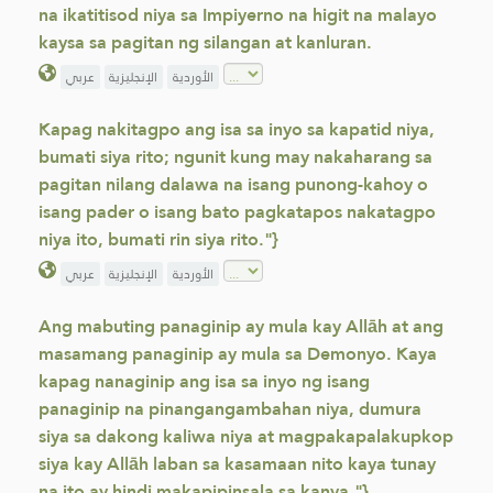
na ikatitisod niya sa Impiyerno na higit na malayo
kaysa sa pagitan ng silangan at kanluran.
الأوردية
الإنجليزية
عربي
Kapag nakitagpo ang isa sa inyo sa kapatid niya,
bumati siya rito; ngunit kung may nakaharang sa
pagitan nilang dalawa na isang punong-kahoy o
isang pader o isang bato pagkatapos nakatagpo
niya ito, bumati rin siya rito."}
الأوردية
الإنجليزية
عربي
Ang mabuting panaginip ay mula kay Allāh at ang
masamang panaginip ay mula sa Demonyo. Kaya
kapag nanaginip ang isa sa inyo ng isang
panaginip na pinangangambahan niya, dumura
siya sa dakong kaliwa niya at magpakapalakupkop
siya kay Allāh laban sa kasamaan nito kaya tunay
na ito ay hindi makapipinsala sa kanya."}