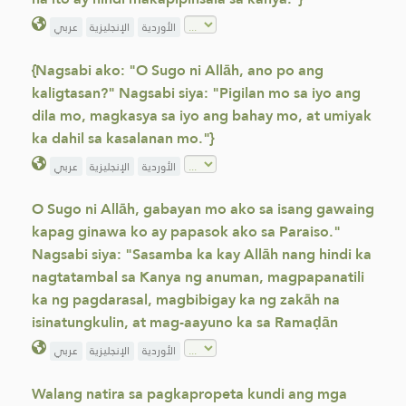
الأوردية
الإنجليزية
عربي
{Nagsabi ako: "O Sugo ni Allāh, ano po ang
kaligtasan?" Nagsabi siya: "Pigilan mo sa iyo ang
dila mo, magkasya sa iyo ang bahay mo, at umiyak
ka dahil sa kasalanan mo."}
الأوردية
الإنجليزية
عربي
O Sugo ni Allāh, gabayan mo ako sa isang gawaing
kapag ginawa ko ay papasok ako sa Paraiso."
Nagsabi siya: "Sasamba ka kay Allāh nang hindi ka
nagtatambal sa Kanya ng anuman, magpapanatili
ka ng pagdarasal, magbibigay ka ng zakāh na
isinatungkulin, at mag-aayuno ka sa Ramaḍān
الأوردية
الإنجليزية
عربي
Walang natira sa pagkapropeta kundi ang mga