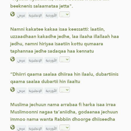
beeknenis salaamataa jetta". ​
الأوردية
الإنجليزية
عربي
Namni kakatee kakaa isaa keessatti: laatiin,
uzzaadhaan kakadhe jedhe, laa ilaaha illallaah haa
jedhu, namni hiriyaa isaatiin kottu qumaara
taphannaa jedhe sadaqaa haa kennatu
الأوردية
الإنجليزية
عربي
“Dhiirri qaama saalaa dhiiraa hin ilaalu, dubartiinis
qaama saalaa dubartii hin ilaaltu
الأوردية
الإنجليزية
عربي
Muslima jechuun nama arrabaa fi harka isaa irraa
Muslimoonni nagaa ta’aniidha, godaanaa jechuun
immoo nama wanta Rabbiin dhoorge dhiiseedha
الأوردية
الإنجليزية
عربي