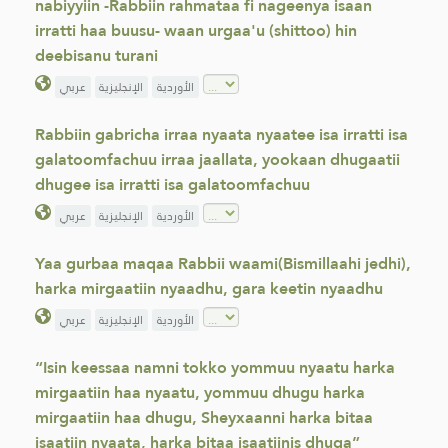
nabiyyiin -Rabbiin rahmataa fi nageenya isaan
irratti haa buusu- waan urgaa'u (shittoo) hin
deebisanu turani
الأوردية
الإنجليزية
عربي
Rabbiin gabricha irraa nyaata nyaatee isa irratti isa
galatoomfachuu irraa jaallata, yookaan dhugaatii
dhugee isa irratti isa galatoomfachuu
الأوردية
الإنجليزية
عربي
Yaa gurbaa maqaa Rabbii waami(Bismillaahi jedhi),
harka mirgaatiin nyaadhu, gara keetin nyaadhu
الأوردية
الإنجليزية
عربي
“Isin keessaa namni tokko yommuu nyaatu harka
mirgaatiin haa nyaatu, yommuu dhugu harka
mirgaatiin haa dhugu, Sheyxaanni harka bitaa
isaatiin nyaata, harka bitaa isaatiinis dhuga”