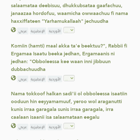
salaamataa deebisuu, dhukkubsataa gaafachuu,
janaazaa hordofuu, waamicha owwaachuu fi nama
haxxiffateen "Yarhamukallaah" jechuudha
الأوردية
الإنجليزية
عربي
Komiin (hamti) maal akka ta'e beektuu?", Rabbii fi
Ergamaa Isaatu beeka jedhan, Ergamaanis ni
jedhan: "Obboleessa kee waan inni jibbuun
dubbachuudha
الأوردية
الإنجليزية
عربي
Nama tokkoof halkan sadi'ii ol obboleessa isaatiin
ooduun hin eeyyamamuuf, yeroo wol araganutti
kunis irraa garagala sunis irraa garagala, irra
caalaan isaanii isa salaamataan eegalu
الأوردية
الإنجليزية
عربي