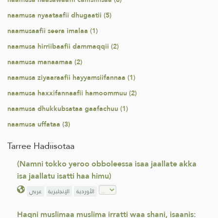
naamusa nyaataafii dhugaatii (5)
naamusaafii seera imalaa (1)
naamusa hirriibaafii dammaqqii (2)
naamusa manaamaa (2)
naamusa ziyaaraafii hayyamsiifannaa (1)
naamusa haxxifannaafii hamoommuu (2)
naamusa dhukkubsataa gaafachuu (1)
naamusa uffataa (3)
Tarree Hadiisotaa
(Namni tokko yeroo obboleessa isaa jaallate akka
isa jaallatu isatti haa himu)
الأوردية
الإنجليزية
عربي
Haqni muslimaa muslima irratti waa shani, isaanis: