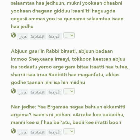
salaamtaa haa jedhuun, mukni yookaan dhaabni
yookaan dhagaan gidduu isaaniitti haguugde
eegasii ammas yoo isa qunname salaamtaa isaan
haa jedhu
الأوردية
الإنجليزية
عربي
Abjuun gaariin Rabbi biraati, abjuun badaan
immoo Sheyxaana irraayi, tokkoon keessan abjuu
isa sodaatu yeroo arge gara bitaa isaatti haa tufee,
sharrii isaa irraa Rabbitti haa maganfatu, akkas
godhe taanan inni isa hin miidhu
الأوردية
الإنجليزية
عربي
Nan jedhe: Yaa Ergamaa nagaa bahuun akkamitti
argama? isaanis ni jedhan: «Arraba kee qabadhu,
manni kee siif haa bal'atu, badii kee irratti boo'i
الأوردية
الإنجليزية
عربي