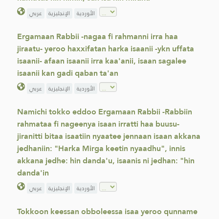
الأوردية
الإنجليزية
عربي
Ergamaan Rabbii -nagaa fi rahmanni irra haa
jiraatu- yeroo haxxifatan harka isaanii -ykn uffata
isaanii- afaan isaanii irra kaa'anii, isaan sagalee
isaanii kan gadi qaban ta'an
الأوردية
الإنجليزية
عربي
Namichi tokko eddoo Ergamaan Rabbii -Rabbiin
rahmataa fi nageenya isaan irratti haa buusu-
jiranitti bitaa isaatiin nyaatee jennaan isaan akkana
jedhaniin: "Harka Mirga keetin nyaadhu", innis
akkana jedhe: hin danda'u, isaanis ni jedhan: "hin
danda'in
الأوردية
الإنجليزية
عربي
Tokkoon keessan obboleessa isaa yeroo qunname