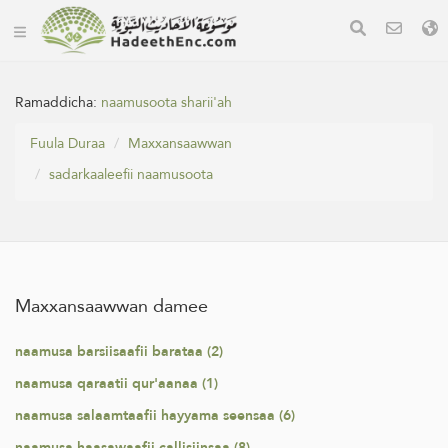
Ramaddicha:
naamusoota sharii'ah
Fuula Duraa
Maxxansaawwan
sadarkaaleefii naamusoota
Maxxansaawwan damee
naamusa barsiisaafii barataa (2)
naamusa qaraatii qur'aanaa (1)
naamusa salaamtaafii hayyama seensaa (6)
naamusa haasawaafii callisiinsaa (8)