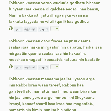
Tokkoon keessan yeroo wuduu'a godhatu bishaan
funyaan isaa keessa ol galchee eegasii haa baasu,
Namni bakka istinjatti dhagaa ykn waan isa
fakkatu fayyadame witrii (qarii) haa godhuu
الأوردية
الإنجليزية
عربي
Tokkoon keessan osoo fincaa'aa jiruu qaama
saalaa isaa harka mirgaatiin hin qabatin, harka isaa
mirgaatiin qaama saalaa isaa hin haxaa’in,
meeshaa dhugaatii keessattis hafuura hin baafatin
الأوردية
الإنجليزية
عربي
Tokkoon keessan manaama jaallatu yeroo arge,
inni Rabbi biraa waan ta’eef, Rabbiin haa
galateeffatu, namattis haa himu, waan biraa kan
hin jaallanne yeroo arge immoo inni Sheyxaana
irraayi, kanaaf sharrii isaa irraa haa maganfatu,
namattis hin himin, sun isa hin miidhu