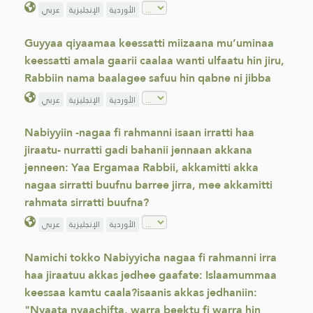
الأوردية
الإنجليزية
عربي
Guyyaa qiyaamaa keessatti miizaana mu’uminaa
keessatti amala gaarii caalaa wanti ulfaatu hin jiru,
Rabbiin nama baalagee safuu hin qabne ni jibba
الأوردية
الإنجليزية
عربي
Nabiyyiin -nagaa fi rahmanni isaan irratti haa
jiraatu- nurratti gadi bahanii jennaan akkana
jenneen: Yaa Ergamaa Rabbii, akkamitti akka
nagaa sirratti buufnu barree jirra, mee akkamitti
rahmata sirratti buufna?
الأوردية
الإنجليزية
عربي
Namichi tokko Nabiyyicha nagaa fi rahmanni irra
haa jiraatuu akkas jedhee gaafate: Islaamummaa
keessaa kamtu caala?isaanis akkas jedhaniin:
"Nyaata nyaachifta, warra beektu fi warra hin