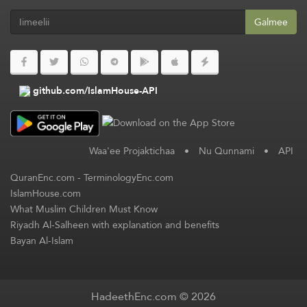
Galmee
github.com/IslamHouse-API
Waa'ee Projaktichaa
•
Nu Qunnami
•
API
QuranEnc.com
-
TerminologyEnc.com
IslamHouse.com
What Muslim Children Must Know
Riyadh Al-Salheen with explanation and benefits
Bayan Al-Islam
HadeethEnc.com © 2026