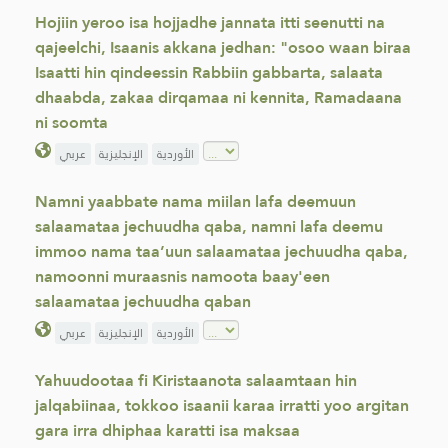
Hojiin yeroo isa hojjadhe jannata itti seenutti na
qajeelchi, Isaanis akkana jedhan: "osoo waan biraa
Isaatti hin qindeessin Rabbiin gabbarta, salaata
dhaabda, zakaa dirqamaa ni kennita, Ramadaana
ni soomta
الأوردية
الإنجليزية
عربي
Namni yaabbate nama miilan lafa deemuun
salaamataa jechuudha qaba, namni lafa deemu
immoo nama taa’uun salaamataa jechuudha qaba,
namoonni muraasnis namoota baay'een
salaamataa jechuudha qaban
الأوردية
الإنجليزية
عربي
Yahuudootaa fi Kiristaanota salaamtaan hin
jalqabiinaa, tokkoo isaanii karaa irratti yoo argitan
gara irra dhiphaa karatti isa maksaa