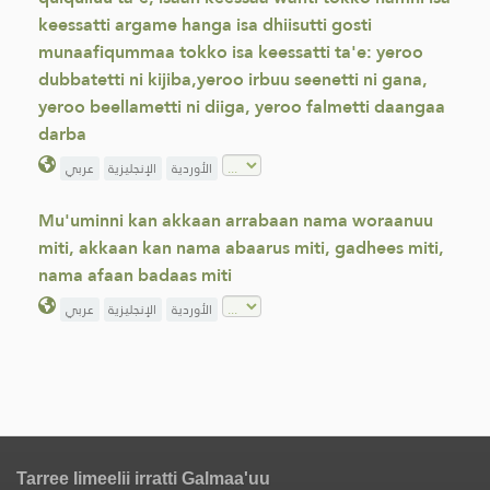
keessatti argame hanga isa dhiisutti gosti
munaafiqummaa tokko isa keessatti ta'e: yeroo
dubbatetti ni kijiba,yeroo irbuu seenetti ni gana,
yeroo beellametti ni diiga, yeroo falmetti daangaa
darba
الأوردية
الإنجليزية
عربي
Mu'uminni kan akkaan arrabaan nama woraanuu
miti, akkaan kan nama abaarus miti, gadhees miti,
nama afaan badaas miti
الأوردية
الإنجليزية
عربي
Tarree Iimeelii irratti Galmaa'uu