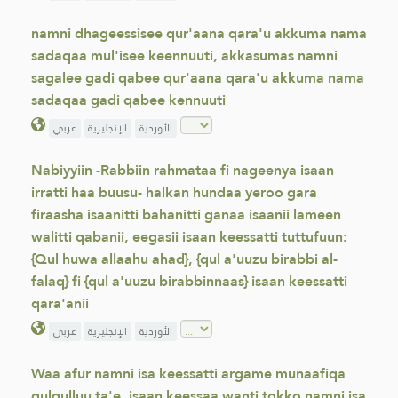
namni dhageessisee qur'aana qara'u akkuma nama
sadaqaa mul'isee keennuuti, akkasumas namni
sagalee gadi qabee qur'aana qara'u akkuma nama
sadaqaa gadi qabee kennuuti
الأوردية
الإنجليزية
عربي
Nabiyyiin -Rabbiin rahmataa fi nageenya isaan
irratti haa buusu- halkan hundaa yeroo gara
firaasha isaanitti bahanitti ganaa isaanii lameen
walitti qabanii, eegasii isaan keessatti tuttufuun:
{Qul huwa allaahu ahad}, {qul a'uuzu birabbi al-
falaq} fi {qul a'uuzu birabbinnaas} isaan keessatti
qara'anii
الأوردية
الإنجليزية
عربي
Waa afur namni isa keessatti argame munaafiqa
qulqulluu ta'e, isaan keessaa wanti tokko namni isa