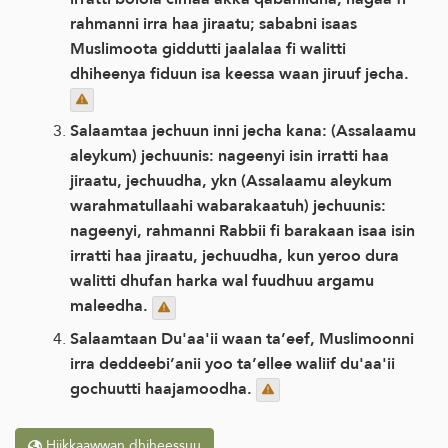
rahmanni irra haa jiraatu; sababni isaas
Muslimoota giddutti jaalalaa fi walitti
dhiheenya fiduun isa keessa waan jiruuf jecha.
Salaamtaa jechuun inni jecha kana: (Assalaamu
aleykum) jechuunis: nageenyi isin irratti haa
jiraatu, jechuudha, ykn (Assalaamu aleykum
warahmatullaahi wabarakaatuh) jechuunis:
nageenyi, rahmanni Rabbii fi barakaan isaa isin
irratti haa jiraatu, jechuudha, kun yeroo dura
walitti dhufan harka wal fuudhuu argamu
maleedha.
Salaamtaan Du'aa'ii waan ta’eef, Muslimoonni
irra deddeebi’anii yoo ta’ellee waliif du'aa'ii
gochuutti haajamoodha.
Hiikkaawwan dhiheessuu