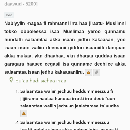
daawud - 5200]
Ibsa
Nabiyyiin -nagaa fi rahmanni irra haa jiraatu- Muslimni
tokko obboleessa isaa Muslimaa yeroo qunnamu
hundatti salaamtaa akka isaan jedhu kakaasan, yoo
isaan osoo waliin deemanii gidduu isaaniitti danqaan
akka mukaa, ykn dhaabaa, ykn dhagaa guddaa isaan
garagara baasee eegasii isa qunname deebi'ee akka
salaamtaa isaan jedhu kakaasaniiru.
bu'aa hadiisichaa irraa
Salaamtaa waliin jechuu heddummeessuu fi
jijjiirama haalaa hundaa irratti irra deebi’uun
salaamtaa waliin jechuun jaalatamaa ta'uudha.
Salaamtaa waliin jechuu heddummeessuu
irratti bolola cimaa akka qabaniidha, nagaa fi