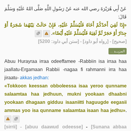
عَنْ أَبِي هُرَيْرَةَ رضي الله عنه عَنْ رَسُولِ اللَّهِ صَلَّى اللهُ عَلَيْهِ وَسَلَّمَ
قَالَ:
«إِذَا لَقِيَ أَحَدُكُمْ أَخَاهُ فَلْيُسَلِّمْ عَلَيْهِ، فَإِنْ حَالَتْ بَيْنَهُمَا شَجَرَةٌ أَوْ
.
جِدَارٌ أَوْ حَجَرٌ ثُمَّ لَقِيَهُ فَلْيُسَلِّمْ عَلَيْهِ أَيْضًا»
] - [رواه أبو داود] - [سنن أبي داود: 5200]
صحيح
[
المزيــد ...
Abuu Hurayraa irraa odeeffamee -Rabbiin isa irraa haa
jaallatu-Ergamaan Rabbii -nagaa fi rahmanni irra haa
jiraatu-
akkas jedhan:
«Tokkoon keessan obboleessa isaa yeroo qunname
salaamtaa haa jedhuun, mukni yookaan dhaabni
yookaan dhagaan gidduu isaaniitti haguugde eegasii
ammas yoo isa qunname salaamtaa isaan haa jedhu»
.
[sirrii]
- [abuu daawud odeesse]
-
[Sunana abbaa