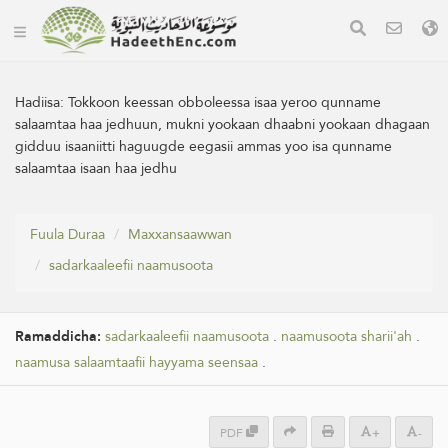
Hadiisa:
Tokkoon keessan obboleessa isaa yeroo qunname
salaamtaa haa jedhuun, mukni yookaan dhaabni yookaan dhagaan
gidduu isaaniitti haguugde eegasii ammas yoo isa qunname
salaamtaa isaan haa jedhu
Fuula Duraa
Maxxansaawwan
sadarkaaleefii naamusoota
Ramaddicha:
sadarkaaleefii naamusoota
.
naamusoota sharii'ah
.
naamusa salaamtaafii hayyama seensaa
.
PDF
+
-