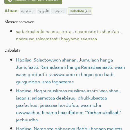
Afaan:
الإنجليزية
الأوردية
الإسبانية
Dabalata
(49)
Maxxansaawwan
sadarkaaleefii naamusoota
.
naamusoota sharii'ah
.
naamusa salaamtaafii hayyama seensaa
Dabalata
Hadiisa: Salaatowwan shanan, Jumu'aan hanga
Jumu'aatti, Ramadaanni hanga Ramadaanaatti, waan
isaan gidduutti raawwatame ni haqan yoo badii
gurguddoo irraa fagaatame
Hadiisa: Haqni muslimaa muslima irratti waa shani,
isaanis: salaamataa deebisuu, dhukkubsataa
gaafachuu, janaazaa hordofuu, waamicha
owwaachuu fi nama haxxiffateen "Yarhamukallaah"
jechuudha
Hadiisa: Namoota qabeenya Rabbii haqaan maletti