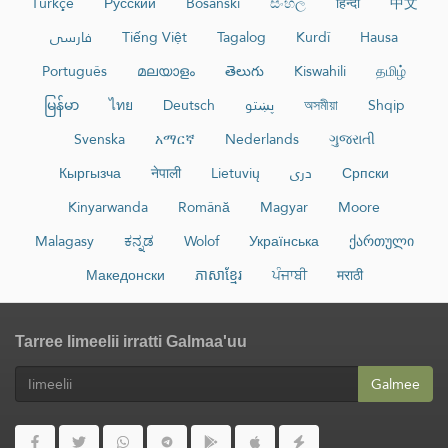
Türkçe
Русский
Bosanski
සිංහල
हिन्दी
中文
فارسی
Tiếng Việt
Tagalog
Kurdî
Hausa
Português
മലയാളം
తెలుగు
Kiswahili
தமிழ்
မြန်မာ
ไทย
Deutsch
پښتو
অসমীয়া
Shqip
Svenska
አማርኛ
Nederlands
ગુજરાતી
Кыргызча
नेपाली
Lietuvių
دری
Српски
Kinyarwanda
Română
Magyar
Moore
Malagasy
ಕನ್ನಡ
Wolof
Українська
ქართული
Македонски
ភាសាខ្មែរ
ਪੰਜਾਬੀ
मराठी
Tarree Iimeelii irratti Galmaa'uu
Galmee