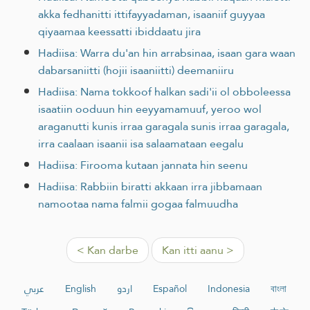
akka fedhanitti ittifayyadaman, isaaniif guyyaa
qiyaamaa keessatti ibiddaatu jira
Hadiisa: Warra du'an hin arrabsinaa, isaan gara waan
dabarsaniitti (hojii isaaniitti) deemaniiru
Hadiisa: Nama tokkoof halkan sadi'ii ol obboleessa
isaatiin ooduun hin eeyyamamuuf, yeroo wol
araganutti kunis irraa garagala sunis irraa garagala,
irra caalaan isaanii isa salaamataan eegalu
Hadiisa: Firooma kutaan jannata hin seenu
Hadiisa: Rabbiin biratti akkaan irra jibbamaan
namootaa nama falmii gogaa falmuudha
< Kan darbe
Kan itti aanu >
عربي
English
اردو
Español
Indonesia
বাংলা