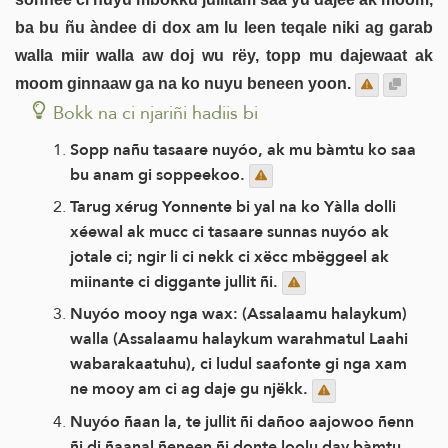
ba bu ñu àndee di dox am lu leen teqale niki ag garab
walla miir walla aw doj wu rëy, topp mu dajewaat ak
moom ginnaaw ga na ko nuyu beneen yoon.
Bokk na ci njariñi hadiis bi
Sopp nañu tasaare nuyóo, ak mu bàmtu ko saa
bu anam gi soppeekoo.
Tarug xérug Yonnente bi yal na ko Yàlla dolli
xéewal ak mucc ci tasaare sunnas nuyóo ak
jotale ci; ngir li ci nekk ci xëcc mbëggeel ak
miinante ci diggante jullit ñi.
Nuyóo mooy nga wax: (Assalaamu halaykum)
walla (Assalaamu halaykum warahmatul Laahi
wabarakaatuhu), ci ludul saafonte gi nga xam
ne mooy am ci ag daje gu njëkk.
Nuyóo ñaan la, te jullit ñi dañoo aajowoo ñenn
ñi di ñaanal ñeneen ñi donte loolu day bàmtu.