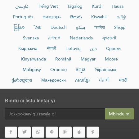
فارسی
Tiếng Việt
Tagalog
Kurdî
Hausa
Português
മലയാളം
తెలుగు
Kiswahili
தமிழ்
မြန်မာ
ไทย
Deutsch
پښتو
অসমীয়া
Shqip
Svenska
አማርኛ
Nederlands
ગુજરાતી
Кыргызча
नेपाली
Lietuvių
دری
Српски
Kinyarwanda
Română
Magyar
Moore
Malagasy
Oromoo
ಕನ್ನಡ
Українська
ქართული
Македонски
ភាសាខ្មែរ
ਪੰਜਾਬੀ
मराठी
Bindu ci listu leetar yi
Mbindu mi