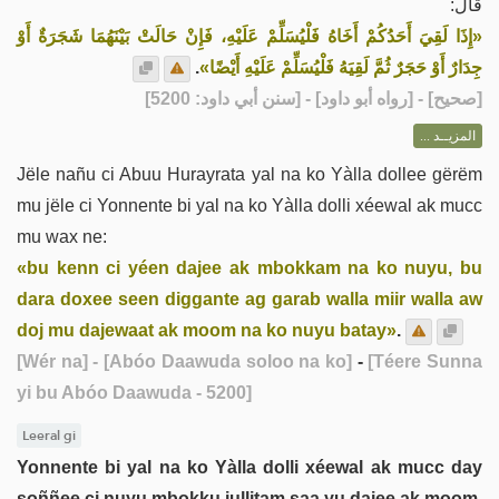
قَالَ:
«إِذَا لَقِيَ أَحَدُكُمْ أَخَاهُ فَلْيُسَلِّمْ عَلَيْهِ، فَإِنْ حَالَتْ بَيْنَهُمَا شَجَرَةٌ أَوْ
.
جِدَارٌ أَوْ حَجَرٌ ثُمَّ لَقِيَهُ فَلْيُسَلِّمْ عَلَيْهِ أَيْضًا»
] - [رواه أبو داود] - [سنن أبي داود: 5200]
صحيح
[
المزيــد ...
Jële nañu ci Abuu Hurayrata yal na ko Yàlla dollee gërëm
mu jële ci Yonnente bi yal na ko Yàlla dolli xéewal ak mucc
mu wax ne:
«bu kenn ci yéen dajee ak mbokkam na ko nuyu, bu
dara doxee seen diggante ag garab walla miir walla aw
doj mu dajewaat ak moom na ko nuyu batay»
.
[Wér na]
- [Abóo Daawuda soloo na ko]
-
[Téere Sunna
yi bu Abóo Daawuda - 5200]
Leeral gi
Yonnente bi yal na ko Yàlla dolli xéewal ak mucc day
soññee ci nuyu mbokku jullitam saa yu dajee ak moom,