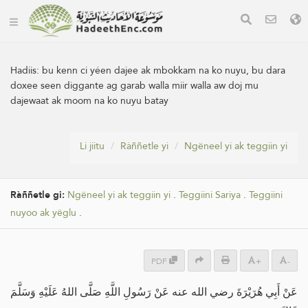
Hadiis:
bu kenn ci yéen dajee ak mbokkam na ko nuyu, bu dara
doxee seen diggante ag garab walla miir walla aw doj mu
dajewaat ak moom na ko nuyu batay
Li jiitu
Ràññetle yi
Ngëneel yi ak teggiin yi
Ràññetle gi:
Ngëneel yi ak teggiin yi
.
Teggiini Sariya
.
Teggiini
nuyoo ak yëglu
.
PDF
+
-
عَنْ أَبِي هُرَيْرَةَ رضي الله عنه عَنْ رَسُولِ اللَّهِ صَلَّى اللهُ عَلَيْهِ وَسَلَّمَ