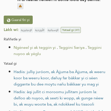
Gaaral firi yi
Làkk wi:
الإنجليزية
الأوردية
الإسبانية
Yataal gi
(49)
Ràññetle yi
Ngëneel yi ak teggiin yi
.
Teggiini Sariya
.
Teggiini
nuyoo ak yëglu
Yataal gi
Hadiis: julliy juróom, ak Àjjuma ba Àjjuma, ak weeru
koor ba weeru koor, dañuy far bàkkar yi ci séen
diggante bu dee moytu nañu bàkkaar yu mag yi
Hadiis: àqi jullit ci moroomu jullitam juróom la:
delloo ab nuyoo, ak seeti ki wopp, ak gunge néew
bi, ak wuyu woote ba, ak ndokkeel ku tissooli