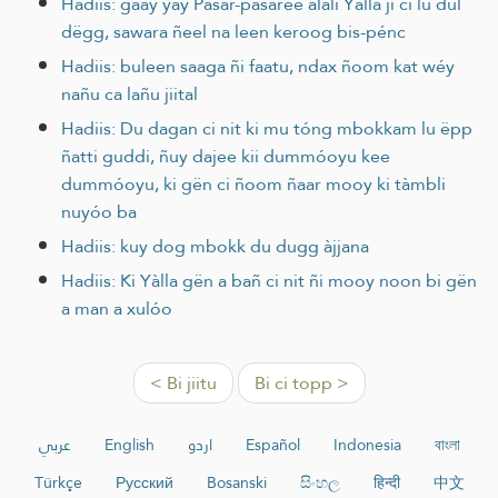
Hadiis: gaay yay Pasar-pasaree alali Yàlla ji ci lu dul
dëgg, sawara ñeel na leen keroog bis-pénc
Hadiis: buleen saaga ñi faatu, ndax ñoom kat wéy
nañu ca lañu jiital
Hadiis: Du dagan ci nit ki mu tóng mbokkam lu ëpp
ñatti guddi, ñuy dajee kii dummóoyu kee
dummóoyu, ki gën ci ñoom ñaar mooy ki tàmbli
nuyóo ba
Hadiis: kuy dog mbokk du dugg àjjana
Hadiis: Ki Yàlla gën a bañ ci nit ñi mooy noon bi gën
a man a xulóo
< Bi jiitu
Bi ci topp >
عربي
English
اردو
Español
Indonesia
বাংলা
Türkçe
Русский
Bosanski
සිංහල
हिन्दी
中文