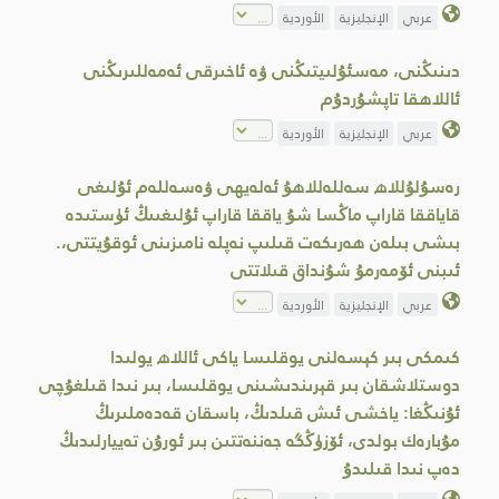
عربي
الإنجليزية
الأوردية
دىنىڭنى، مەسئۇلىيتىڭنى ۋە ئاخىرقى ئەمەللىرىڭنى
ئاللاھقا تاپشۇردۇم
عربي
الإنجليزية
الأوردية
رەسۇلۇللاھ سەللەللاھۇ ئەلەيھى ۋەسەللەم ئۇلىغى
قاياققا قاراپ ماڭسا شۇ ياققا قاراپ ئۇلىغىىڭ ئۈستىدە
بىشى بىلەن ھەرىكەت قىلىپ نەپلە نامىزىنى ئوقۇيتتى،.
ئىبنى ئۆمەرمۇ شۇنداق قىلاتتى
عربي
الإنجليزية
الأوردية
كىمكى بىر كېسەلنى يوقلىسا ياكى ئاللاھ يولىدا
دوستلاشقان بىر قېرىندىشىنى يوقلىسا، بىر نىدا قىلغۇچى
ئۇنىڭغا: ياخشى ئىش قىلدىڭ، باسقان قەدەملىرىڭ
مۇبارەك بولدى، ئۆزۈڭگە جەننەتتىن بىر ئورۇن تەييارلىدىڭ
دەپ نىدا قىلىدۇ