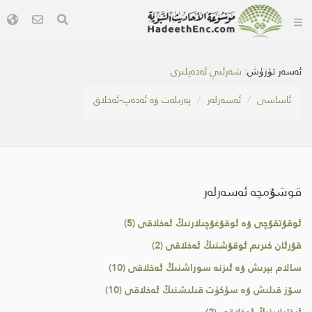
ئەسەر تۈزۈش:
شەرئىي ئەدەپلىرى
ئاساسى
ئەسەرلەر
پەزىلەت ۋە ئەدەپ-ئەخلاق
قوشۇمچە ئەسەرلەر
ئوقۇتقۇچى ۋە ئوقۇغۇچىلارنىڭ ئەخلاقى (5)
قۇرئان كىرىم ئوقۇشنىڭ ئەخلاقى (2)
سالام بېرىش ۋە ئىزنە سوراشنىڭ ئەخلاقى (10)
سۆز قىلىش ۋە سۈكۈت قىلىشنىڭ ئەخلاقى (10)