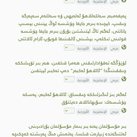
عربي
الإنجليزية
الأوردية
پەيغەمبەر سەللەللاھۇ ئەلەيھى ۋە سەللەم سەپەرگە
چىقىپ، كېچىدە بىرەر جايغا چۈشسە ئوڭ يېنىنى بېسىپ
ياتاتتى، ئەگەر تاڭ ئېتىشتىن بۇرۇن بىرەر جايغا چۈشسە
قولىنى تىكلەپ، بېشىنى ئالقىنىغا قويۇپ ئارام ئالاتتى
عربي
الإنجليزية
الأوردية
ئۈزۈڭگە تەقۋادارلىقنى ھەمرا قىلغىن، ھەر بىر تۆپىلىككە
چىققىنىڭدا "ئاللاھۇ ئەكبەر" دەپ تەكبىر ئېيتقىن
عربي
الإنجليزية
الأوردية
ئەگەر بىز ئىگىزلىككە چىقساق: ئاللاھۇ ئەكبەر، پەسكە
چۈشسەك: سۇبھاناللاھ دەيتتۇق
عربي
الإنجليزية
الأوردية
بىر مۇسۇلمان يەنە بىر بىمار مۇسۇلمان بۇرادىرىنى
ئەتتىگەندە زىيارەت قىلسا، يەتمىش مىڭ پەرىشتە كەچكىچە