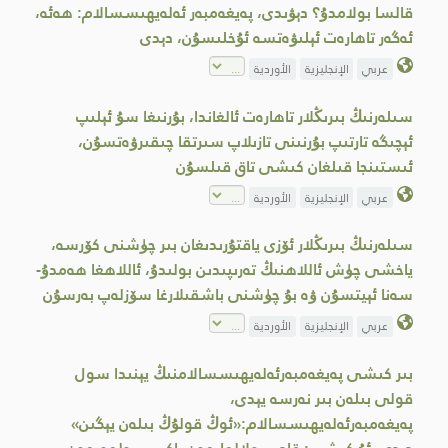
قالسا بولامدۇ؟ دېۋىدى، پەيغەمبەر ئەلەيھىسسالام: ھەئە،
ئەگەر تاھارەت ئېلىۋەتسە ئۇخلىسۇن، دېدى
عربي
الإنجليزية
الأوردية
سىلەرنىڭ بىرىڭلار تاھارەت ئالغاندا، بۇرنىغا سۇ ئېلىپ
ئېچىگە تارتىپ بۇرنىنى تازىلاپ سىرتقا چىقىرۋەتسۇن،
ئىستىنجا قىلغان كىشى تاق قىلسۇن
عربي
الإنجليزية
الأوردية
سىلەرنىڭ بىرىڭلار ئۆزى ياقتۇرىدىغان بىر چۈشنى كۆرسە،
ياخشى چۈش ئاللاھنىڭ تەرىپىدىن بولىدۇ، ئاللاھغا ھەمدۇ-
سەنا ئېيتسۇن ۋە بۇ چۈشنى باشقىلارغا سۆزلەپ بەرسۇن
عربي
الإنجليزية
الأوردية
بىر كىشى پەيغەمبەرئەلەيھىسسالامنىڭ يېنىدا سول
قولى بىلەن بىر نەرسە يېدى،
پەيغەمبەرئەلەيھىسسالام:«ئوڭ قولۇڭ بىلەن يېگىن»