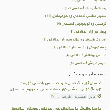
ئىختىلاپنىڭ ئەخلاقى (2)
يىمەك-ئىچمەك ئەخلاقى (17)
سەپەر قىلىش ئەخلاقى ۋە ھۆكۈملىرى (11)
ئۇخلاش ۋە ئويغۇنۇش ئەخلاقى (4)
چۈش كۆرۈش ئەخلاقى (3)
زىيارەت قىلىش ۋە ئىزنە سوراش ئەخلاقى (3)
چۈشكۈرۈش ۋە ئەسنەش ئەخلاقى (1)
كېسەل يوقلاش ئەخلاقى (4)
كىيىم كىيىش ئەخلاقى (5)
ھەدىسلەر تىزىملىكى
ئىنسان ئۆزىنىڭ دىنى قېرىندىشىنى ياخشى كۆرسە،
ئۆزىنىڭ ئۇنى ياخشى كۆرىدىغانلىقىنى بىلدۈرۈپ قويسۇن
عربي
الإنجليزية
الأوردية
مۇسۇلماننىڭ مۇسۇلماندىكى ھەققى بەشتۇر، سالامغا