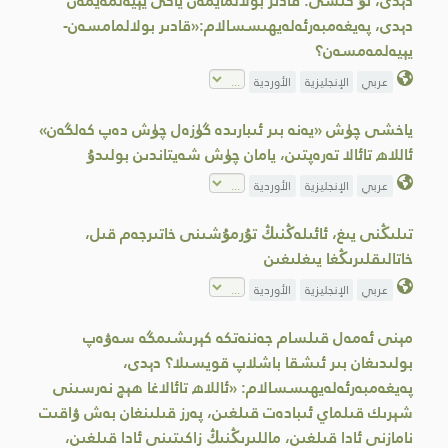
دېدى، ئۇ كىشى: قادىر بولالمايمەن ياكى يېيەلمەيمەن
دېدى، پەيغەمبەرئەلەيھىسسالام:«قادىر بولالمامسەن-
يېيەلمەمسەن؟
عربي
الإنجليزية
الأوردية
ياخشى چۈش «يەنە بىر ئىبارىدە گۈزەل چۈش دەپ كەلگەن»
ئاللاھ تائالا تەرەپتىن، يامان چۈش شەيتاندىن بولىدۇ
عربي
الإنجليزية
الأوردية
تىلىڭنى يىغ، ئائىلەڭنىڭ تۇرمۇشىنى خاتىرجەم قىل،
خاتالىقلىرىڭغا يىغلىغىن
عربي
الإنجليزية
الأوردية
مېنى ئەمەل قىلسام جەننەتكە كېرىشىمگە سەۋەپ
بولىدىغان بىر ئىشقا باشلاپ قويسىلا؟ دېدى،
پەيغەمبەرئەلەيھىسسالام: «ئاللاھ تائالاغا ھېچ نەرسىنى
شېرىك قىلماي ئىبادەت قىلغىن، پەرز قىلىنغان بەش ۋاقىت
نامازنى ئادا قىلغىن، ماللىرىڭنىڭ زاكىتىنى ئادا قىلغىن،