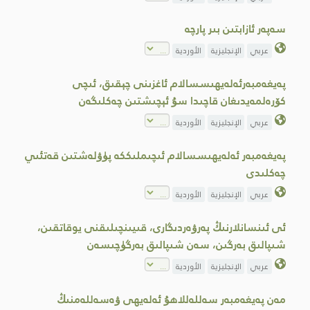
سەپەر ئازابتىن بىر پارچە
عربي
الإنجليزية
الأوردية
پەيغەمبەرئەلەيھىسسالام ئاغزىنى چېقىق، ئىچى
كۆرەلمەيدىغان قاچىدا سۇ ئېچىشتىن چەكلىگەن
عربي
الإنجليزية
الأوردية
پەيغەمبەر ئەلەيھىسسالام ئىچىملىككە پۈۋلەشتىن قەتئىي
چەكلىدى
عربي
الإنجليزية
الأوردية
ئى ئىنسانلارنىڭ پەرۋەردىگارى، قىيىنچىلىقنى يوقاتقىن،
شىپالىق بەرگىن، سەن شىپالىق بەرگۈچىسەن
عربي
الإنجليزية
الأوردية
مەن پەيغەمبەر سەللەللاھۇ ئەلەيھى ۋەسەللەمنىڭ