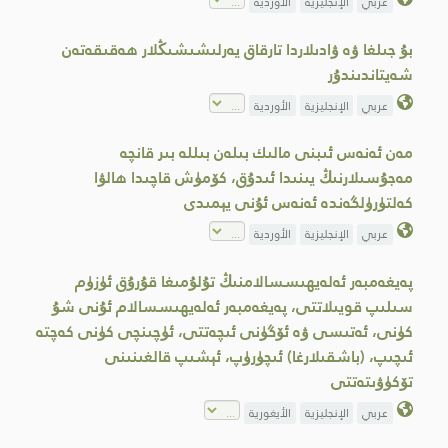
عربي
الإنجليزية
الأوردية
بۇ جىلغا ۋە ۋادىلاردا تارقاق يەرلىشىشىڭلار ھەقىقەتەن
شەيتاندىندۇر
عربي
الإنجليزية
الأوردية
مەن ئەنەس ئىبنى مالىك بىلەن بىللە بىر قانچە
مەجۇسىلارنىڭ يىنىدا ئىدۇق، كۆمۈش قاچىدا ھالۋا
كەلتۈرۈلگەندە ئەنەس ئۇنى يېمىدى
عربي
الإنجليزية
الأوردية
پەيغەمبەر ئەلەيھىسسالامنىڭ تۇلۇمىغا قۇرۇق ئۈزۈم
سىلىپ قويىلاتتى، پەيغەمبەر ئەلەيھىسسالام ئۇنى شۇ
كۈنى، ئەتىسى ۋە ئۆگۈنى ئىچەتتى، ئۈچىنچى كۈنى كەچتە
ئىچىپ، (باشقىلارغا) ئىچۈرۈپ، ئېشىپ قالغىنىنى
تۆكۈۋىتەتتى
عربي
الإنجليزية
الأيغورية