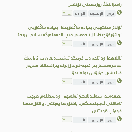
رامىزاننىڭ روزىسىنى تۇتقىن
عربي
الإنجليزية
الأوردية
ئۇلاغ مىنگۈچى پىيادە ماڭغۇچىغا، پىيادە ماڭغۇچى
ئولتۇرغۇچىغا، ئاز ئادەملەر كۆپ ئادەملەرگە سالام بېرىدۇ
عربي
الإنجليزية
الأوردية
ئاللاھقا ۋە ئاخىرەت كۈنىگە ئىشىنىدىغان بىر ئايالنىڭ
مەھرەمسىز بىر كىچە-كۈندۈزلۈك يىراقلىققا سەپەر
قىلىشى دۇرۇس بولمايدۇ
عربي
الإنجليزية
الأوردية
پەيغەمبەر سەللەللاھۇ ئەلەيھى ۋەسەللەم ھېچبىر
تاماقنى ئەيىبلىمىگەن، ياقتۇرسا يەيتتى، ياقتۇرمىسا
قويۇپ قوياتتى
عربي
الإنجليزية
الأوردية