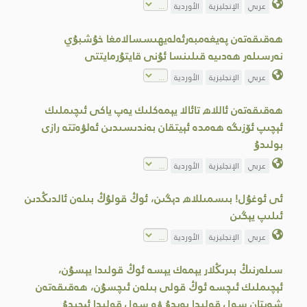
عربي
الإنجليزية
الأوردية
ھەقىقەتەن پەيغەمبەرئەلەيھىسسالامغا خۇشبۇي
نەرسىلەر ھەدىيە قىلىنسا ئۇنى قايتۇرمايتتى
عربي
الإنجليزية
الأوردية
ھەقىقەتەن ئاللاھ تائالا يېمەكلىك يەپ ياكى ئىچىملىك
ئېچىپ ئۆزىگە ھەمدە ئېيتقان بەندىسىدىن ئەلۋەتتە رازى
بولىدۇ
عربي
الإنجليزية
الأوردية
ئى ئوغۇل! بىسمىللاھ دېگىن، ئوڭ قولۇڭ بىلەن ئالدىڭدىن
ئىلىپ يېگىن
عربي
الإنجليزية
الأوردية
سىلەرنىڭ بىرىڭلار يېمەك يېسە ئوڭ قولىدا يېسۇن،
ئېچىملىك ئىچسە ئوڭ قولى بىلەن ئىچسۇن، ھەقىقەتەن
شەيتان سول قولىدا يەيدۇ ۋە سول قولىدا ئېچىدۇ