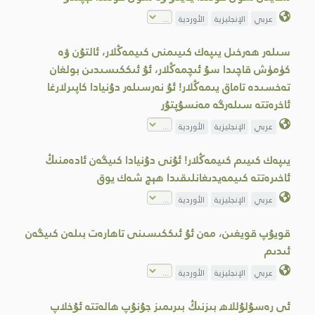
عربي
الإنجليزية
الأوردية
سىلەر ھەرخىل يىپەك كىيىمنى كىيمەڭلار، ئالتۇن ۋە
كۈمۈش قاچىدا سۇ ئىچمەڭلار، ئۇ ئىككىسىدىن بولغان
تەخسىدە تاماق يىمەڭلار! ئۇ نەرسىلەر دۇنيادا كاپىرلارغا
ئاخرەتتە سىلەرگە مەنسۇپتۇر
عربي
الإنجليزية
الأوردية
يىپەك كىيىم كىيمەڭلار! ئۇنى دۇنيادا كىيگەن ئادەمنىڭ
ئاخىرەتتە كىيمەيدىغانلىقىدا ھېچ شەك يوق
عربي
الإنجليزية
الأوردية
قويۇپ قويغىن، مەن ئۇ ئىككىسىنى تاھارەت بىلەن كىيگەن
ئىدىم
عربي
الإنجليزية
الأوردية
ئى رەسۇلۇللاھ بىزنىڭ بىرىمىز جۇنۇپ ھالەتتە ئۇخلاپ