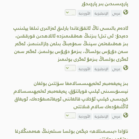
پارچىسىدىن بىر پارچىدۇر
عربي
الإنجليزية
الأوردية
ئادەم بالىسى تاڭ ئاتقۇزغاندا بارلىق ئەزالىرى تىلغا يېلىنىپ
دەيدۇ: ئى تىل! بىزنىڭ ھەققىمىزدە ئاللاھدىن قورققىن،
بىز ھەقىقەتەن سېنىڭ سەۋەبىڭ بىلەن جازالىنىمىز، ئەگەر
سەن دۇرۇس بولساڭ، بىزمۇ دۇرۇس بولىمىز، ئەگەر سەن
ئەگرى بولساڭ بىزمۇ ئەگرى بولىمىز
عربي
الإنجليزية
الأوردية
بىز پەيغەمبەر ئەلەيھىسسالامغا سۈتتىن بولغان
نېسىۋىسىنى ئېلىپ قوياتتۇق، پەيغەمبەر ئەلەيھىسسالام
كېچىسى كېلىپ ئۇخلاپ قالغاننى ئويغاتمىغۇدەك، ئويغاق
ئاڭلىغۇدەك سالام قىلاتتى
عربي
الإنجليزية
الأوردية
ناۋادا «بىسمىللاھ» دېگەن بولسا سىلەرنىڭ ھەممىڭلارغا
يەتكەن بولاتتى