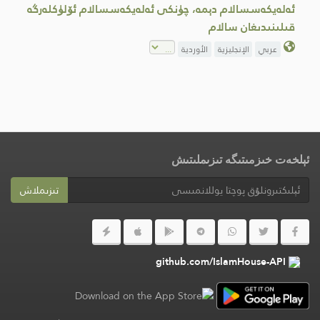
ئەلەيكەسسالام دېمە، چۈنكى ئەلەيكەسسالام ئۆلۈكلەرگە
قىلىنىدىغان سالام
عربي
الإنجليزية
الأوردية
ئېلخەت خىزمىتىگە تىزىملىتىش
تىزىملاش
github.com/IslamHouse-API