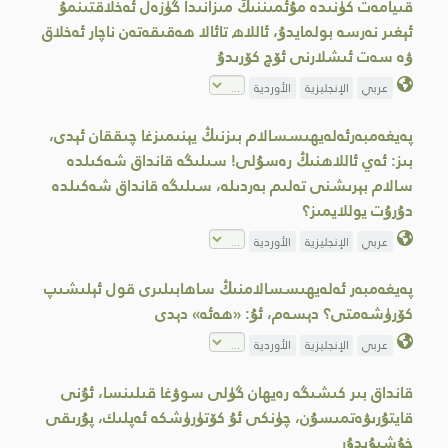
قىيامەت كۈنىدە مۇئ‍مىننىڭ مىزانىدا گۈزەل ئەخلاقتىنمۇ
ئېغىر نەرسە بولمايدۇ، ئاللاھ تائالا ھەقىقەتەن ناچار ئەخلاق
ۋە سەت ئىشلارنى ئۆچ كۆرىدۇ
عربي
الإنجليزية
الأوردية
پەيغەمبەرئەلەيھىسسالام بىزنىڭ يېنىمىزغا چىققان ئېدى،
بىز: ئەي ئاللاھنىڭ رەسۇلى! سىلىگە قانداق شەكىلدە
سالام بېرىشنى تەلىم بەردىلە، سىلىگە قانداق شەكىلدە
دۇرۇت يوللايمىز؟
عربي
الإنجليزية
الأوردية
پەيغەمبەر ئەلەيھىسسالامنىڭ ساھابىلىرى قول ئېلىشىپ
كۆرۈشەمتى؟ دېسەم، ئۇ: «ھەئە» دېدى
عربي
الإنجليزية
الأوردية
قانداق بىر كىشىگە رەيھان گۈلى سوۋغا قىلىنسا، ئۇنى
قايتۇرىۋەتمىسۇن، چۈنكى ئۇ كۆتۈرۈشكە ئەپلىك، پۇرىقى
خۇشبۇيدۇر