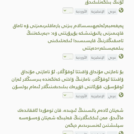
ئۇنىڭ بىلگەنلىكىدۇر
عربي
الإنجليزية
الأوردية
پەيغەمبەرئەلەيھىسسالام بىزنى بارماقلىرىمىزنى ۋە تاماق
قاچىمىزنى يالىۋېتىشكە بۇيرۇيتتى ۋە: «بەرىكەتنىڭ
تامىقىڭلارنىڭ قايسىسىدا ئىكەنلىكىنى
بىلمەيسىلەر»دەيتتى
عربي
الإنجليزية
الأوردية
بۇ نامازنى مۇنداق ۋاقىتتا ئوقۇڭلار، ئۇ نامازنى مۇنداق
ۋاقىتتا ئوقۇڭلار، نامازنىڭ ۋاختى كەلگەندە بىرسىڭلار ئەزان
ئوقۇسۇن، قۇرئاننى كۆپرەك بىلىدىغىنىڭلار ئىمام بولسۇن
عربي
الإنجليزية
الأوردية
شەيتان ئادەم بالسىنىڭ ئىچىدە، قان تومۇردا ئاققاندەك
ماڭىدۇ، مەن ئىككىڭلارنىڭ قەلبىگە شەيتان ۋەسۋەسە
سېلىشتىن ئەنسىرىدىم دېگەن