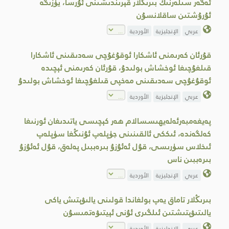
ئەگەر سىلەرنىڭ بىرىڭلار قېرىندىشىنى ئۇرسا، يۈزىگە
ئۇرۇشتىن ساقلانسۇن
عربي
الإنجليزية
الأوردية
قۇرئان كەرىمنى ئاشكارا ئوقۇغۇچى سەدىقىنى ئاشكارا
قىلغۇچىغا ئوخشاش بولىدۇ، قۇرئان كەرىمنى ئېچىدە
ئوقۇغۇچى سەدىقىنى مەخپى قىلغۇچىغا ئوخشاش بولىدۇ
عربي
الإنجليزية
الأوردية
پەيغەمبەرئەلەيھىسسالام ھەر كېچىسى ياتىدىغان ئورنىغا
كەلگەندە، ئىككى ئالقىنىنى جۈپلەپ ئۇنىڭغا سۈپلەپ
ئىخلاس سۈرىسى، قۇل ئەئۇزۇ بىرەببىل پەلەق، قۇل ئەئۇزۇ
بىرەببىن ناس
عربي
الإنجليزية
الأوردية
بىرىڭلار تاماق يەپ بولغاندا قولىنى يالىۋېتىش ياكى
يالىتىۋېتىشتىن ئىلگىرى ئۇنى ئېيتىۋەتمىسۇن
عربي
الإنجليزية
الأوردية