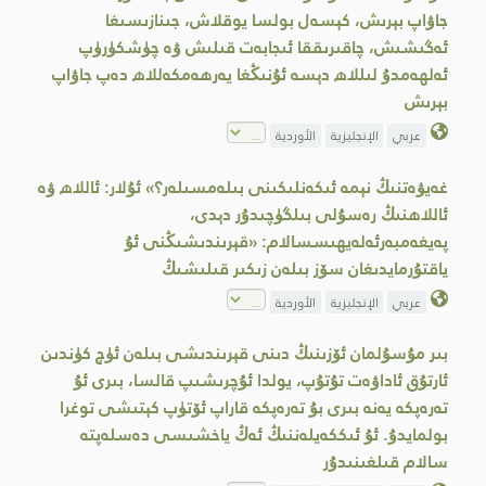
جاۋاپ بېرىش، كېسەل بولسا يوقلاش، جىنازىسىغا
ئەگىشىش، چاقىرىققا ئىجابەت قىلىش ۋە چۈشكۈرۈپ
ئەلھەمدۇ لىللاھ دېسە ئۇنىڭغا يەرھەمكەللاھ دەپ جاۋاپ
بېرىش
عربي
الإنجليزية
الأوردية
غەيۋەتنىڭ نېمە ئىكەنلىكىنى بىلەمسىلەر؟» ئۇلار: ئاللاھ ۋە
ئاللاھنىڭ رەسۇلى بىلگۈچىدۇر دېدى،
پەيغەمبەرئەلەيھىسسالام: «قېرىندىشىڭنى ئۇ
ياقتۇرمايدىغان سۆز بىلەن زىكىر قىلىشىڭ
عربي
الإنجليزية
الأوردية
بىر مۇسۇلمان ئۆزىنىڭ دىنى قېرىندىشى بىلەن ئۈچ كۈندىن
ئارتۇق ئاداۋەت تۇتۇپ، يولدا ئۇچرىشىپ قالسا، بىرى ئۇ
تەرەپكە يەنە بىرى بۇ تەرەپكە قاراپ ئۆتۈپ كېتىشى توغرا
بولمايدۇ. ئۇ ئىككەيلەننىڭ ئەڭ ياخشىسى دەسلەپتە
سالام قىلغىنىدۇر