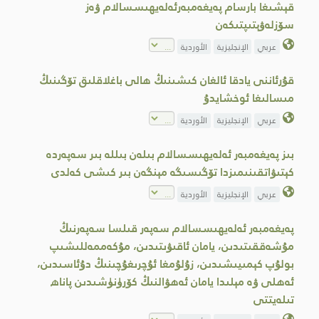
قېشىغا بارسام پەيغەمبەرئەلەيھىسسالام ۋەز
سۆزلەۋېتىپتىكەن
عربي
الإنجليزية
الأوردية
قۇرئاننى يادقا ئالغان كىشىنىڭ ھالى باغلاقلىق تۆگىنىڭ
مىسالىغا ئوخشايدۇ
عربي
الإنجليزية
الأوردية
بىز پەيغەمبەر ئەلەيھىسسالام بىلەن بىللە بىر سەپەردە
كېتىۋاتقىنىمىزدا تۆگىسىگە مېنگەن بىر كىشى كەلدى
عربي
الإنجليزية
الأوردية
پەيغەمبەر ئەلەيھىسسالام سەپەر قىلسا سەپەرنىڭ
مۇشەققىتىدىن، يامان ئاقىۋىتىدىن، مۇكەممەللىشىپ
بولۇپ كېمىيىشىدىن، زۇلۇمغا ئۇچرىغۇچىنىڭ دۇئاسىدىن،
ئەھلى ۋە مېلىدا يامان ئەھۋالنىڭ كۆرۈنۈشىدىن پاناھ
تىلەيتتى