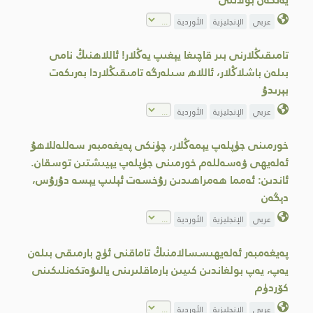
عربي
الإنجليزية
الأوردية
تامىقىڭلارنى بىر قاچىغا يېغىپ يەڭلار! ئاللاھنىڭ نامى
بىلەن باشلاڭلار، ئاللاھ سىلەرگە تامىقىڭلاردا بەرىكەت
بېرىدۇ
عربي
الإنجليزية
الأوردية
خورمىنى جۈپلەپ يېمەڭلار، چۈنكى پەيغەمبەر سەللەللاھۇ
ئەلەيھى ۋەسەللەم خورمىنى جۈپلەپ يېيىشتىن توسقان.
ئاندىن: ئەمما ھەمراھىدىن رۇخسەت ئېلىپ يېسە دۇرۇس،
دېگەن
عربي
الإنجليزية
الأوردية
پەيغەمبەر ئەلەيھىسسالامنىڭ تاماقنى ئۈچ بارمىقى بىلەن
يەپ، يەپ بولغاندىن كىيىن بارماقلىرىنى يالىۋەتكەنلىكىنى
كۆردۈم
عربي
الإنجليزية
الأوردية