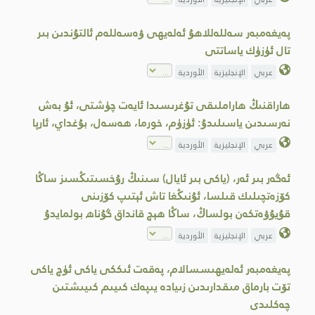
پەيغەمبەر سەللەللاھۇ ئەلەيھى ۋەسەللەم ئالتۇندىن بىر
تال ئۈزۈك ياساتتى
عربي
الإنجليزية
الأوردية
ھاراقنىڭ ھاراملىقى تۇغرىسىدا ئايەت چۈشتى، ئۇ بەش
نەرسىدىن ياسىلىدۇ: ئۈزۈم، خورما، ھەسەل، بۇغداي، ئارپا
عربي
الإنجليزية
الأوردية
ئەگەر بىر ئەر، (ياكى بىر ئايال) سىنىڭ رۇخسىتىڭسىز ساڭا
كۆزەتچىلىك قىلسا، ئۇنىڭغا تاش ئېتىپ كۆزىنى
قۇيۇۋەتكەن بولساڭ، ساڭا ھېچ قانداق گۇناھ بولمايدۇ
عربي
الإنجليزية
الأوردية
پەيغەمبەر ئەلەيھىسسالام، پەقەت ئىككى ياكى ئۈچ ياكى
تۆت بارماق مىقدارىدىن زىيادە يىپەك كىيىم كىيىشتىن
چەكلىدى