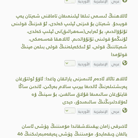
عربي
الإنجليزية
الأوردية
ئاللاھنىڭ ئىسمى تىلغا ئېلىنمىغان تاماقنى شەيتان يەپ
قويىدۇ. شەيتان بۇ قىزنى ئېلىپ كەلدى، ئۇ قىزنىڭ قولىنى
تۇتۇۋالدىم، بۇ ئەرابى(سەھرالىق)نى ئېلىپ كەلدى،
ئۇنىڭمۇ قولىنى تۇتۇۋالدىم. ئاللاھقا قەسەمكى،
شەيتاننىڭ قولى، ئۇ ئىككەيلەننىڭ قولى بىلەن مېنىڭ
قولۇمدا
عربي
الإنجليزية
الأوردية
ئاللاھ تائالا ئادەم ئاتىمىزنى ياراتقان چاغدا: ئاۋۇ ئولتۇرغان
پەرىشتىلەرنىڭ ئالدىغا بېرىپ سالام بەرگىن، ئاندىن ساڭا
قايتۇرغان سالىمىغا قۇلاق سالغىن، بۇ سېنىڭ ۋە
ئەۋلادلىرىڭنىڭ سالىمىدۇر، دېدى
عربي
الإنجليزية
الأوردية
ئاخىرقى زامان يېقىنلاشقاندا مۆمىننىڭ چۈشى ئاسان
يالغان چىقمايدۇ، مۆمىننىڭ چۈشى پەيغەمبەرلىكنىڭ 46