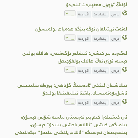
ئۇنىڭ ئۈچۈن مەغپىرەت تىلەيدۇ
عربي
الإنجليزية
الأوردية
لەنەت ئېيتىلغان تۆگە بىزگە ھەمراھ بولمىسۇن
عربي
الإنجليزية
الأوردية
ئەگەردە بىر كىشى: كىشلەر تۈگەشتى، ھالاك بولدى
دېسە، ئۆزى ئەڭ ھالاك بولغۇچىدۇر
عربي
الإنجليزية
الأوردية
تىللاشقان ئىككى ئادەمنىڭ گۇناھى: بوزەك قىلىنغىنى
ئاشۇرىۋەتمىسىلا، باشتا تىللىغىنىغا بولىدۇ
عربي
الإنجليزية
الأوردية
ئى كىشىلەر! كىم بىر نەرسىنى بىلسە شۇنى دېسۇن،
بىلمىگەن كىشى "ئاللاھ ياخشى بىلىدۇ" دېسۇن،
بىلمەيدىغان نەرسىگە "ئاللاھ ياخشى بىلىدۇ" دېگەنلىكى