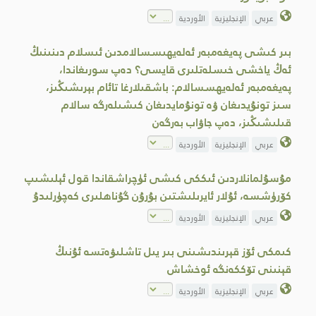
عربي
الإنجليزية
الأوردية
بىر كىشى پەيغەمبەر ئەلەيھىسسالامدىن ئىسلام دىنىنىڭ
ئەڭ ياخشى خىسلەتلىرى قايسى؟ دەپ سورىغاندا،
پەيغەمبەر ئەلەيھسسالام: باشقىلارغا تائام بېرىشىڭىز،
سىز تونۇيدىغان ۋە تونۇمايدىغان كىشىلەرگە سالام
قىلىشىڭىز، دەپ جاۋاب بەرگەن
عربي
الإنجليزية
الأوردية
مۇسۇلمانلاردىن ئىككى كىشى ئۈچراشقاندا قول ئېلىشىپ
كۆرۈشسە، ئۇلار ئايرىلىشتىن بۇرۇن گۇناھلىرى كەچۈرلىدۇ
عربي
الإنجليزية
الأوردية
كىمكى ئۆز قېرىندىشىنى بىر يىل تاشلىۋەتسە ئۇنىڭ
قېنىنى تۆككەنگە ئوخشاش
عربي
الإنجليزية
الأوردية