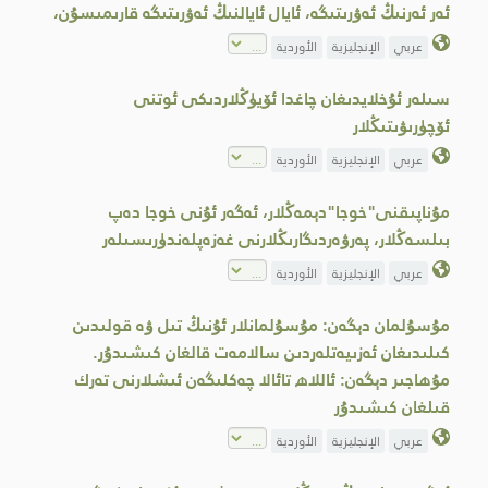
ئەر ئەرنىڭ ئەۋرىتىگە، ئايال ئايالنىڭ ئەۋرىتىگە قارىمىسۇن،
عربي
الإنجليزية
الأوردية
سىلەر ئۇخلايدىغان چاغدا ئۆيۈڭلاردىكى ئوتنى
ئۆچۈرىۋىتىڭلار
عربي
الإنجليزية
الأوردية
مۇناپىقنى"خوجا"دېمەڭلار، ئەگەر ئۇنى خوجا دەپ
بىلسەڭلار، پەرۋەردىگارىڭلارنى غەزەپلەندۈرىسىلەر
عربي
الإنجليزية
الأوردية
مۇسۇلمان دېگەن: مۇسۇلمانلار ئۇنىڭ تىل ۋە قولىدىن
كىلىدىغان ئەزىيەتلەردىن سالامەت قالغان كىشىدۇر.
مۇھاجىر دېگەن: ئاللاھ تائالا چەكلىگەن ئىشلارنى تەرك
قىلغان كىشىدۇر
عربي
الإنجليزية
الأوردية