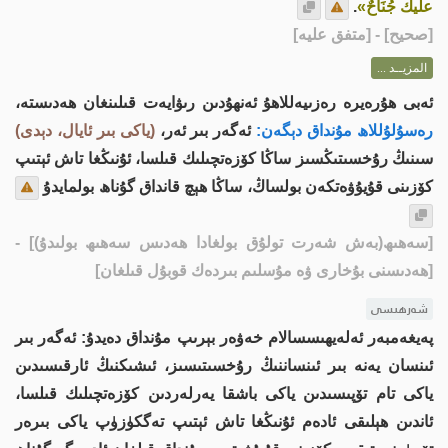
عليك جُنَاحٌ»
.
[
صحيح
] - [متفق عليه]
المزيــد ...
ئەبى ھۇرەيرە رەزىيەللاھۇ ئەنھۇدىن رىۋايەت قىلىنغان ھەدىستە،
رەسۇلۇللاھ مۇنداق دېگەن:
ئەگەر بىر ئەر،
(ياكى بىر ئايال، دېدى)
سىنىڭ رۇخسىتىڭسىز ساڭا كۆزەتچىلىك قىلسا، ئۇنىڭغا تاش ئېتىپ
كۆزىنى قۇيۇۋەتكەن بولساڭ، ساڭا ھېچ قانداق گۇناھ بولمايدۇ
[سەھىھ(بەش شەرت تولۇق بولغادا ھەدىس سەھىھ بولىدۇ)]
-
[ھەدىسنى بۇخارى ۋە مۇسلىم بىردەك قوبۇل قىلغان]
شەرھىسى
پەيغەمبەر ئەلەيھىسسالام خەۋەر بېرىپ مۇنداق دەيدۇ: ئەگەر بىر
ئىنسان يەنە بىر ئىنساننىڭ رۇخسىتىسىز، ئىشىكنىڭ ئارقىسىدىن
ياكى تام تۆپىسىدىن ياكى باشقا يەرلەردىن كۆزەتچىلىك قىلسا،
ئاندىن ھېلىقى ئادەم ئۇنىڭغا تاش ئېتىپ تەگكۈزۈپ ياكى بىرەر