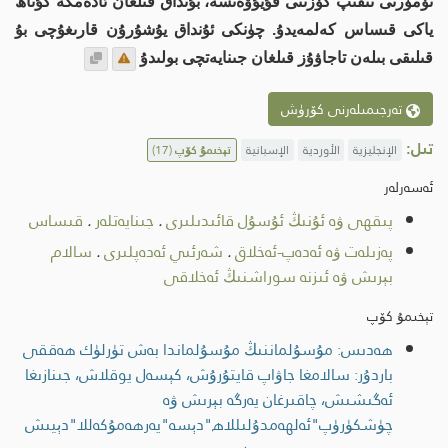
تۆمۈرنى تىقىپ كۆزىنى قۇيۇۋەتسە، بۇنداق قىلغان ئادەمگە گۇناھ
ياكى قىساس كەلمەيدۇ. چۈنكى ئۇنداق يۇشۇرۇن قارىغۇچى بۇ
قىلىقى بىلەن تاجاۋۇز قىلغان جىنايەتچى بولىدۇ
تەرجىمىلەرنى كۆرۈش
تىل:
الإنجليزية
الأوردية
الإسبانية
تېخىمۇ كۆپ
(17)
ئەسەرلەر
پىقھى ۋە ئۇنىڭ ئۇسۇل قائىدىلىرى
.
جىنايەتلەر
.
قىساس
پەزىلەت ۋە ئەدەپ-ئەخلاق
.
شەرئىي ئەدەپلىرى
.
سالام
بېرىش ۋە ئىزنە سوراشنىڭ ئەخلاقى
تېخىمۇ كۆپ
ھەدىس: مۇسۇلماننىڭ مۇسۇلماندا بەش تۈرلۈك ھەققى
باردۇر: سالامغا جاۋاپ قايتۇرۇش، كېسەل يوقلاش، جىنازىغا
ئەگىشىش، چاقىرغان يەرگە بېرىش ۋە
چۈشكۈرۈپ"ئەلھەمدۇلىللاھ"دېسە"يەرھەمۇكەللا"دېيىش