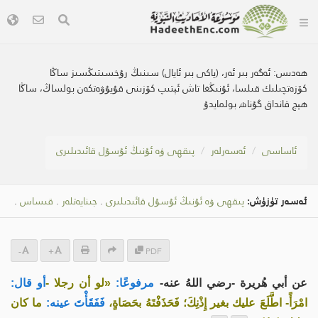
ھەدىس:
ئەگەر بىر ئەر، (ياكى بىر ئايال) سىنىڭ رۇخسىتىڭسىز ساڭا
كۆزەتچىلىك قىلسا، ئۇنىڭغا تاش ئېتىپ كۆزىنى قۇيۇۋەتكەن بولساڭ، ساڭا
ھېچ قانداق گۇناھ بولمايدۇ
ئاساسى
ئەسەرلەر
پىقھى ۋە ئۇنىڭ ئۇسۇل قائىدىلىرى
ئەسەر تۈزۈش:
پىقھى ۋە ئۇنىڭ ئۇسۇل قائىدىلىرى
.
جىنايەتلەر
.
قىساس
.
-
+
PDF
عن أبي هُريرة -رضي اللهُ عنه-
مرفوعًا:
«لو أن رجلا -
أو قال:
امْرَأً- اطَّلَعَ عليك بغير إِذْنِكَ؛ فَحَذَفْتَهُ بحَصَاةٍ،
فَفَقَأْتَ عينه:
ما كان