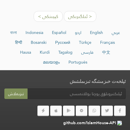
< ئىلگىرىكى
كېيىنكى >
عربي
English
اردو
Español
Indonesia
বাংলা
हिन्दी
Bosanski
Русский
Türkçe
Français
中文
فارسی
Tagalog
Kurdî
Hausa
മലയാളം
Português
ئېلخەت خىزمىتىگە تىزىملىتىش
تىزىملاش
github.com/IslamHouse-API