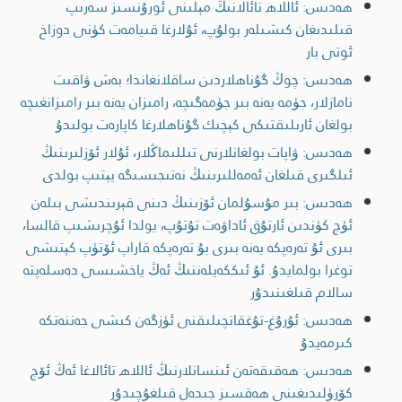
ھەدىس: ئاللاھ تائالانىڭ مېلىنى ئورۇنسىز سەرىپ
قىلىدىغان كىشىلەر بولۇپ، ئۇلارغا قىيامەت كۈنى دوزاخ
ئوتى بار
ھەدىس: چوڭ گۇناھلاردىن ساقلانغاندا؛ بەش ۋاقىت
نامازلار، جۈمە يەنە بىر جۈمەگىچە، رامىزان يەنە بىر رامىزانغىچە
بولغان ئارىلىقتىكى كېچىك گۇناھلارغا كاپارەت بولىدۇ
ھەدىس: ۋاپات بولغانلارنى تىللىماڭلار، ئۇلار ئۆزلىرىنىڭ
ئىلگىرى قىلغان ئەمەللىرىنىڭ نەتىجىسىگە يېتىپ بولدى
ھەدىس: بىر مۇسۇلمان ئۆزىنىڭ دىنى قېرىندىشى بىلەن
ئۈچ كۈندىن ئارتۇق ئاداۋەت تۇتۇپ، يولدا ئۇچرىشىپ قالسا،
بىرى ئۇ تەرەپكە يەنە بىرى بۇ تەرەپكە قاراپ ئۆتۈپ كېتىشى
توغرا بولمايدۇ. ئۇ ئىككەيلەننىڭ ئەڭ ياخشىسى دەسلەپتە
سالام قىلغىنىدۇر
ھەدىس: ئۇرۇغ-تۇغقانچىلىقنى ئۈزگەن كىشى جەننەتكە
كىرمەيدۇ
ھەدىس: ھەقىقەتەن ئىنسانلارنىڭ ئاللاھ تائالاغا ئەڭ ئۆچ
كۆرۈلىدىغىنى ھەقسىز جىدەل قىلغۇچىدۇر