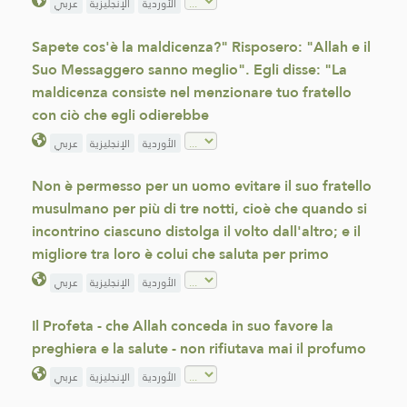
الأوردية
الإنجليزية
عربي
Sapete cos'è la maldicenza?" Risposero: "Allah e il
Suo Messaggero sanno meglio". Egli disse: "La
maldicenza consiste nel menzionare tuo fratello
con ciò che egli odierebbe
الأوردية
الإنجليزية
عربي
Non è permesso per un uomo evitare il suo fratello
musulmano per più di tre notti, cioè che quando si
incontrino ciascuno distolga il volto dall'altro; e il
migliore tra loro è colui che saluta per primo
الأوردية
الإنجليزية
عربي
Il Profeta - che Allah conceda in suo favore la
preghiera e la salute - non rifiutava mai il profumo
الأوردية
الإنجليزية
عربي