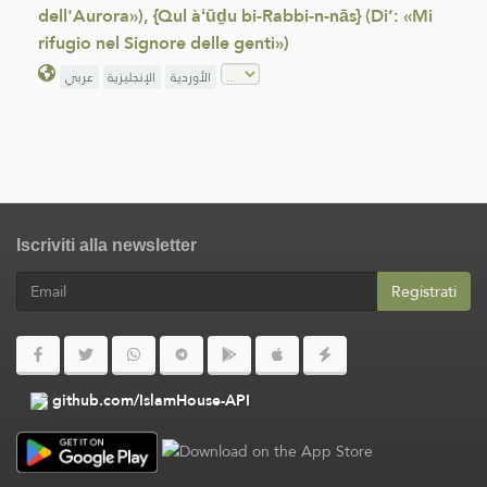
dell'Aurora»), {Qul àʻūḏu bi-Rabbi-n-nās} (Di’: «Mi
rifugio nel Signore delle genti»)
الأوردية
الإنجليزية
عربي
Iscriviti alla newsletter
Registrati
github.com/IslamHouse-API