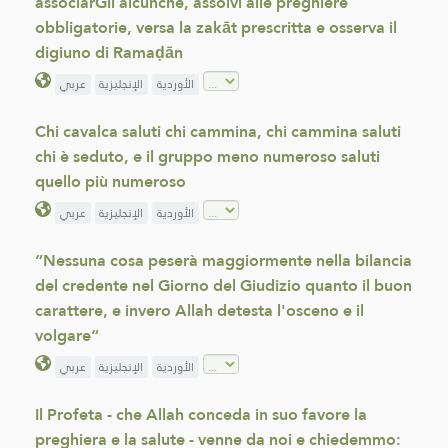
associarGli alcunché, assolvi alle preghiere
obbligatorie, versa la zakāt prescritta e osserva il
digiuno di Ramaḍān
الأوردية
الإنجليزية
عربي
Chi cavalca saluti chi cammina, chi cammina saluti
chi è seduto, e il gruppo meno numeroso saluti
quello più numeroso
الأوردية
الإنجليزية
عربي
“Nessuna cosa peserà maggiormente nella bilancia
del credente nel Giorno del Giudizio quanto il buon
carattere, e invero Allah detesta l'osceno e il
volgare“
الأوردية
الإنجليزية
عربي
Il Profeta - che Allah conceda in suo favore la
preghiera e la salute - venne da noi e chiedemmo: