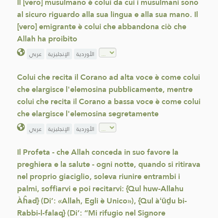
Il [vero] musulmano è colui da cui i musulmani sono
al sicuro riguardo alla sua lingua e alla sua mano. Il
[vero] emigrante è colui che abbandona ciò che
Allah ha proibito
الأوردية
الإنجليزية
عربي
Colui che recita il Corano ad alta voce è come colui
che elargisce l'elemosina pubblicamente, mentre
colui che recita il Corano a bassa voce è come colui
che elargisce l'elemosina segretamente
الأوردية
الإنجليزية
عربي
Il Profeta - che Allah conceda in suo favore la
preghiera e la salute - ogni notte, quando si ritirava
nel proprio giaciglio, soleva riunire entrambi i
palmi, soffiarvi e poi recitarvi: {Qul huw-Allahu
Àĥad} (Di’: «Allah, Egli è Unico»), {Qul àʻūḏu bi-
Rabbi-l-falaq} (Di’: “Mi rifugio nel Signore