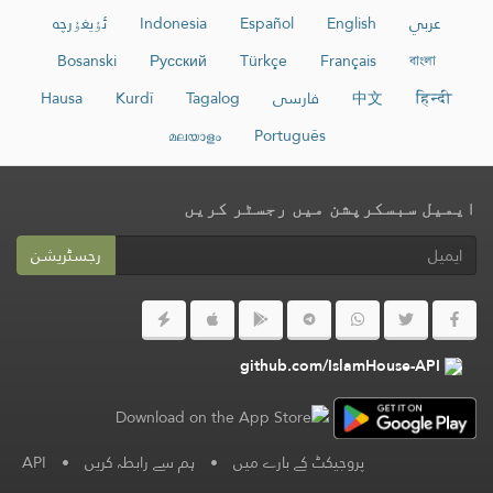
عربي
English
Español
Indonesia
ئۇيغۇرچە
Bosanski
Русский
Türkçe
Français
বাংলা
हिन्दी
中文
فارسی
Tagalog
Kurdî
Hausa
മലയാളം
Português
ایمیل سبسکرپشن میں رجسٹر کریں
رجسٹریشن
github.com/IslamHouse-API
پروجیکٹ کے بارے میں
•
ہم سے رابطہ کریں
•
API