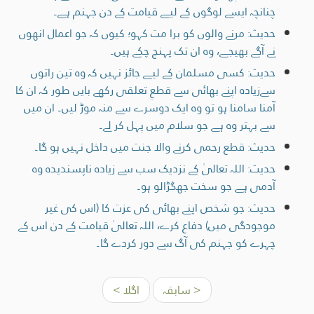
چنانچہ ایسے لوگوں کے لیے قیامت کے دن جہنم ہے۔
حدیث: مرنے والوں کو برا مت کہو؛ کیوں کہ جو اعمال انھوں
نے آگے بھیجے، وہ ان تک پہنچ چکے ہیں۔
حدیث: کسی مسلمان کے لیے جائز نہیں کہ وہ تین راتوں
سےزیادہ اپنے بھائی سے قطعِ تعلقی رکھے بایں طور کہ ان کا
آمنا سامنا ہو تو وہ ایک دوسرے سے منہ موڑ لیں۔ ان میں
سے بہتر وہ ہے جو سلام میں پہل کر لے۔
حدیث: قطع رحمی کرنے والا جنت میں داخل نہیں ہو گا۔
حدیث: اللہ تعالیٰ کے نزدیک سب سے زیادہ ناپسنديده وہ
آدمی ہے جو سخت جھگڑالو ہو۔
حدیث: جو شخص اپنے بھائی کی عزت کا (اس کی غیر
موجودگی میں) دفاع کرے، اللہ تعالیٰ قیامت کے دن اس کے
چہرے کو جہنم کی آگ سے دور کردے گا۔
< سابقہ
اگلا >