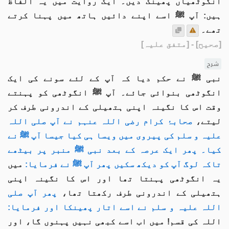
انگوٹھیاں پھینک دیں۔ ایک روایت میں یہ الفاظ
ہیں: آپ ﷺ اسے اپنے دائیں ہاتھ میں پہنا کرتے
تھے۔
[صحیح]
- [متفق علیہ]
شرح
نبی ﷺ نے حکم دیا کہ آپ کے لئے سونے کی ایک
انگوٹھی بنوائی جائے۔ آپ ﷺ انگوٹھی کو پہنتے
وقت اس کا نگینہ اپنی ہتھیلی کے اندرونی طرف کر
لیتے،
صحابۂ کرام رضی اللہ عنہم نے آپ صلی اللہ
علیہ و سلم کی پیروی میں ویسا ہی کیا جیسا آپ ﷺ نے
کیا۔ پھر ایک عرصہ کے بعد نبی ﷺ منبر پر بیٹھے
تاکہ لوگ آپ کو دیکھ سکیں پھر آپ ﷺ نے فرمایا:
میں
یہ انگوٹھی پہنتا تھا اور اس کا نگینہ اپنی
ہتھیلی کے اندرونی طرف رکھتا تھا،
پھر آپ صلی
اللہ علیہ و سلم نے اسے اتار پھینکا اور فرمایا:
اللہ کی قسم! میں اب اسے کبھی نہیں پہنوں گا، اور