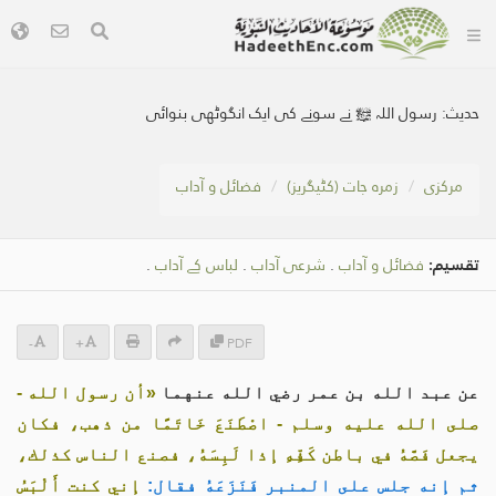
حدیث:
رسول اللہ ﷺ نے سونے کی ایک انگوٹھی بنوائی
مرکزی
زمرہ جات (کٹیگریز)
فضائل و آداب
تقسیم:
فضائل و آداب
.
شرعی آداب
.
لباس کے آداب
.
-
+
PDF
عن عبد الله بن عمر رضي الله عنهما
«أن رسول الله -
صلى الله عليه وسلم - اصْطَنَعَ خَاتَمًا من ذهب، فكان
يجعل فَصَّهُ في باطن كَفِّهِ إذا لَبِسَهُ، فصنع الناس كذلك،
ثم إنه جلس على المنبر فَنَزَعَهُ فقال:
إني كنت أَلْبَسُ