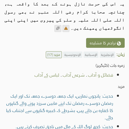
یہ اس کی حرمت نازل ہونے کے بعد کا واقعہ ہے،
چنانچہ صحابۂ کرام رضی اللہ عنہم نے بھی رسول
اللہ صلی اللہ علیہ و سلم کی پیروی میں اپنی اپنی
انگوٹھیاں پھینک دیں۔
تراجم کا مشاہدہ
زبان:
الإنجليزية
الإسبانية
الإندونيسية
مزید
(17)
زمرہ جات (کٹیگریز)
فضائل و آداب
.
شرعی آداب
.
لباس کے آداب
مزید
حدیث: پانچوں نمازیں، ایک جمعہ دوسرے جمعہ تک اور ایک
رمضان دوسرے رمضان تک اپنے مابین سرزد ہونے والے گناہوں
کا کفارہ بن جاتے ہیں، بشرطے کہ کبیرہ گناہوں سے اجتناب کیا
جائے۔
حدیث: کچھ لوگ اللہ کے مال میں ناحق تصرف کرتے ہیں۔