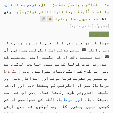
هذا الخَاتَمَ ، وأجعل فَصَّهُ من داخل،
فرمى به ثم قال:
والله لا أَلْبَسُهُ أبدا فَنَبَذَ الناس خَواتِيمَهُمْ»
. وفي
لفظ
«جعله في يده اليمنى»
.
[
صحيح
] - [متفق عليه]
المزيــد ...
عبداللہ بن عمر رضی اللہ عنہما سے روایت ہے کہ
رسول اللہ ﷺ نے سونے کی ایک انگوٹھی بنوائی، آپ
ﷺ اسے پہنتے وقت اس کا نگینہ اپنی ہتھیلی کے
اندرونی طرف کرلیا کرتے تھے۔ چنانچہ لوگوں نے
بھی اسی طرح کی انگوٹھیاں بنوالیں، پھر
(ایک دن)
آپ منبر پر تشریف فرما ہوئے اور اسے اتار دیا اور
فرمایا: میں اس انگوٹھی کو پہنتا تھا اور اس کا
نگینہ اندرونی طرف رکھتا تھا، پھر آپ نے اسے
پھینک دیا،
اور فرمایا:
اللہ کی قسم! میں اس کو
کبھی نہیں پہنوں گا۔ پس لوگوں نے بھی اپنی