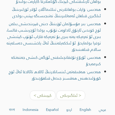
بولغان ئارىلىقتىكى كېچىك گۇناھلارغا كاپارەت بولىدۇ
ھەدىس: ۋاپات بولغانلارنى تىللىماڭلار، ئۇلار ئۆزلىرىنىڭ
ئىلگىرى قىلغان ئەمەللىرىنىڭ نەتىجىسىگە يېتىپ بولدى
ھەدىس: بىر مۇسۇلمان ئۆزىنىڭ دىنى قېرىندىشى بىلەن
ئۈچ كۈندىن ئارتۇق ئاداۋەت تۇتۇپ، يولدا ئۇچرىشىپ قالسا،
بىرى ئۇ تەرەپكە يەنە بىرى بۇ تەرەپكە قاراپ ئۆتۈپ كېتىشى
توغرا بولمايدۇ. ئۇ ئىككەيلەننىڭ ئەڭ ياخشىسى دەسلەپتە
سالام قىلغىنىدۇر
ھەدىس: ئۇرۇغ-تۇغقانچىلىقنى ئۈزگەن كىشى جەننەتكە
كىرمەيدۇ
ھەدىس: ھەقىقەتەن ئىنسانلارنىڭ ئاللاھ تائالاغا ئەڭ ئۆچ
كۆرۈلىدىغىنى ھەقسىز جىدەل قىلغۇچىدۇر
< ئىلگىرىكى
كېيىنكى >
عربي
English
اردو
Español
Indonesia
বাংলা