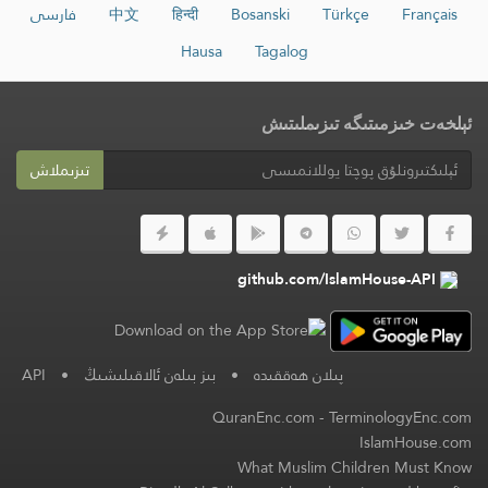
Français
Türkçe
Bosanski
हिन्दी
中文
فارسی
Hausa
Tagalog
ئېلخەت خىزمىتىگە تىزىملىتىش
تىزىملاش
github.com/IslamHouse-API
پىلان ھەققىدە
•
بىز بىلەن ئالاقىلىشىڭ
•
API
QuranEnc.com
-
TerminologyEnc.com
IslamHouse.com
What Muslim Children Must Know