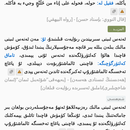
يأكله،
فقيل له:
حوله، فحوله على إناء من خَلَنْجٍ وجيء به فأكله.
[
قال النووي: بإسناد حسن
] - [رواه البيهقي]
المزيــد ...
ئەنەس ئىبنى سىرىيندىن رىۋايەت قىلىنىدۇ،
ئۇ:
مەن ئەنەس ئىبنى
مالىك بىلەن بىللە بىر قانچە مەجۇسىيلارنىڭ يىنىدا ئىدۇق، كۆمۈش
قاچىدا ھالۋا كەلتۈرۈلگەندە ئەنەس ئۇنى يېمىدى،
تاماق
كەلتۈرگۈچىگە:
قاچىنى ئالماشتۇرىۋەت دېيىلدى، ئۇ ياغاچ
تەخسىگە ئالماشتۇرۇپ ئەكىرگەندە ئاندىن ئەنەس يېدى
[ھەدىسنىڭ ئىسنادى ھەسەن]
- [بەيھەقى"شۆئەبىل ئىمان"(ئىمان
شاخچىلىرى)ناملىق ئەسىرىدە رىۋايەت قىلغان]
شەرھىسى
ئەنەس ئىبنى مالىك رەزىيەللاھۇ ئەنھۇ مەجۇسىلەردىن بولغان بىر
جامائەتنىڭ يىنىدا ئىدى، ئۇنىڭغا كۈمۈش قاچىدا تاتلىق يېمەكلىك
كەلتۈرۈلگەندە ئۇ يىمىدى، قاچىنى ياغاچ تەخسىگە ئالماشتۇرۇپ