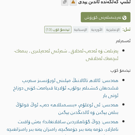
ئىلىپ كەلگەندە ئاندىن يېدى
تەرجىمىلەرنى كۆرۈش
تىل:
الإنجليزية
الأوردية
الإسبانية
تېخىمۇ كۆپ
(13)
ئەسەرلەر
پەزىلەت ۋە ئەدەپ-ئەخلاق
.
شەرئىي ئەدەپلىرى
.
يىمەك-
ئىچمەك ئەخلاقى
تېخىمۇ كۆپ
ھەدىس: ئاللاھ تائالانىڭ مېلىنى ئورۇنسىز سەرىپ
قىلىدىغان كىشىلەر بولۇپ، ئۇلارغا قىيامەت كۈنى دوزاخ
ئوتى بار
ھەدىس: ئى ئوغلۇم، «بىسمىللاھ» دەپ، ئوڭ قولۇڭ
بىلەن يېگىن ۋە ئالدىڭدىن يېگىن
ھەدىس: چوڭ گۇناھلاردىن ساقلانغاندا؛ بەش ۋاقىت
نامازلار، جۈمە يەنە بىر جۈمەگىچە، رامىزان يەنە بىر رامىزانغىچە