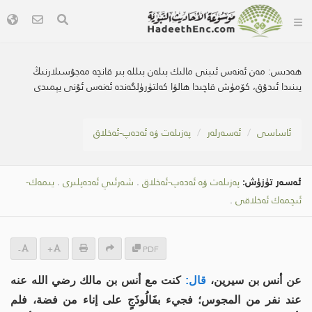
ھەدىس:
مەن ئەنەس ئىبنى مالىك بىلەن بىللە بىر قانچە مەجۇسىلارنىڭ
يىنىدا ئىدۇق، كۆمۈش قاچىدا ھالۋا كەلتۈرۈلگەندە ئەنەس ئۇنى يېمىدى
ئاساسى
ئەسەرلەر
پەزىلەت ۋە ئەدەپ-ئەخلاق
ئەسەر تۈزۈش:
پەزىلەت ۋە ئەدەپ-ئەخلاق
.
شەرئىي ئەدەپلىرى
.
يىمەك-
ئىچمەك ئەخلاقى
.
-
+
PDF
عن أنس بن سيرين،
قال:
كنت مع أنس بن مالك رضي الله عنه
عند نفر من المجوس؛ فجيء بفَالُوذَجٍ على إناء من فضة، فلم