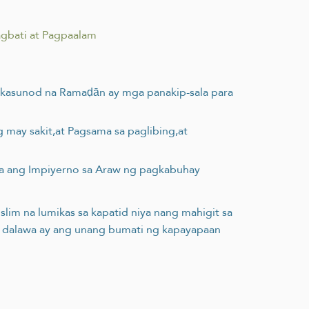
gbati at Pagpaalam
a kasunod na Ramaḍān ay mga panakip-sala para
 may sakit,at Pagsama sa paglibing,at
ila ang Impiyerno sa Araw ng pagkabuhay
uslim na lumikas sa kapatid niya nang mahigit sa
ng dalawa ay ang unang bumati ng kapayapaan