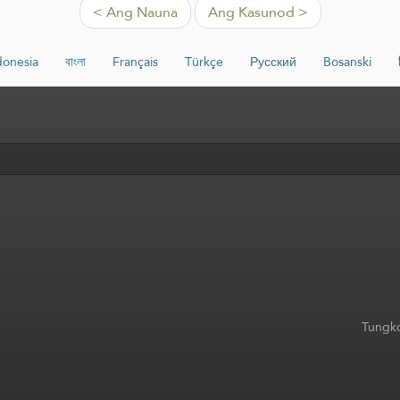
< Ang Nauna
Ang Kasunod >
donesia
বাংলা
Français
Türkçe
Русский
Bosanski
Tungko