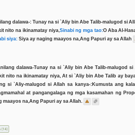
lang dalawa-: Tunay na si `Aliy bin Abe Talib-malugod si A
it nito na ikinamatay niya,
Sinabi ng mga tao:
O Aba Al-Has
bi siya:
Siya ay naging maayos na,Ang Papuri ay sa Allah
nilang dalawa-Tunay na si `Aliy bin Abe Talib-malugod si
it nito na ikinamatay niya, At si `Aliy bin Abe Talib ay bay
ng si `Aliy-malugod si Allah sa kanya-:Kumusta ang kala
,pagmamahal at pangangalaga ng mga kasamahan ng Prop
g maayos na,Ang Papuri ay sa Allah.
n
(14)