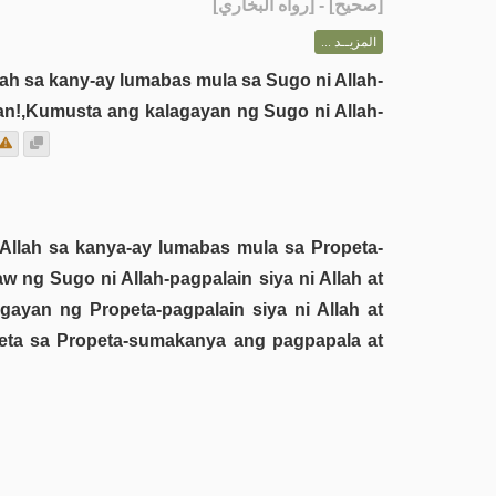
] - [رواه البخاري]
صحيح
[
المزيــد ...
llah sa kany-ay lumabas mula sa Sugo ni Allah-
an!,Kumusta ang kalagayan ng Sugo ni Allah-
 Allah sa kanya-ay lumabas mula sa Propeta-
aw ng Sugo ni Allah-pagpalain siya ni Allah at
gayan ng Propeta-pagpalain siya ni Allah at
eta sa Propeta-sumakanya ang pagpapala at