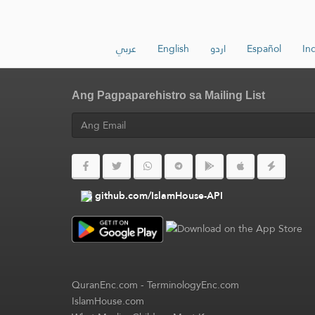
عربي
English
اردو
Español
In
Ang Pagpaparehistro sa Mailing List
github.com/IslamHouse-API
QuranEnc.com
-
TerminologyEnc.com
IslamHouse.com