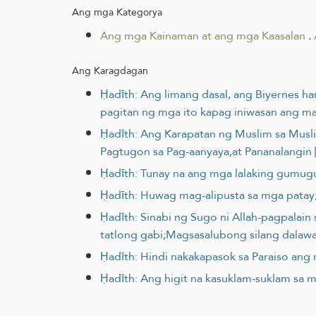
Ang mga Kategorya
Ang mga Kainaman at ang mga Kaasalan
.
Ang Karagdagan
Ḥadīth: Ang limang dasal, ang Biyernes
pagitan ng mga ito kapag iniwasan ang mal
Ḥadīth: Ang Karapatan ng Muslim sa Musl
Pagtugon sa Pag-aanyaya,at Pananalangin 
Ḥadīth: Tunay na ang mga lalaking gumu
Ḥadīth: Huwag mag-alipusta sa mga patay
Ḥadīth: Sinabi ng Sugo ni Allah-pagpalain
tatlong gabi;Magsasalubong silang dalawa,
Ḥadīth: Hindi nakakapasok sa Paraiso an
Ḥadīth: Ang higit na kasuklam-suklam sa 