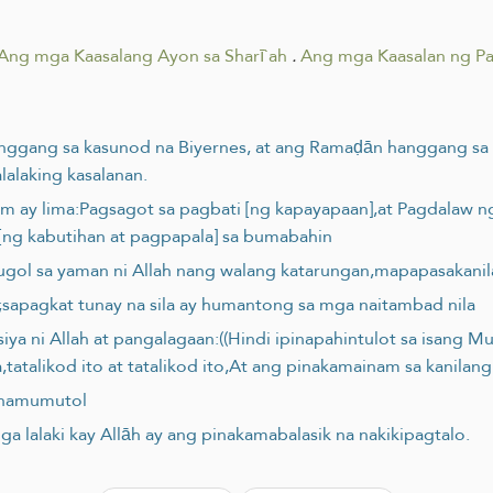
Ang mga Kaasalang Ayon sa Sharī`ah
.
Ang mga Kaasalan ng Pa
 hanggang sa kasunod na Biyernes, at ang Ramaḍān hanggang s
alaking kasalanan.
im ay lima:Pagsagot sa pagbati [ng kapayapaan],at Pagdalaw ng
[ng kabutihan at pagpapala] sa bumabahin
gugol sa yaman ni Allah nang walang katarungan,mapapasakan
;sapagkat tunay na sila ay humantong sa mga naitambad nila
 siya ni Allah at pangalagaan:((Hindi ipinapahintulot sa isang M
tatalikod ito at tatalikod ito,At ang pinakamainam sa kanila
g namumutol
mga lalaki kay Allāh ay ang pinakamabalasik na nakikipagtalo.