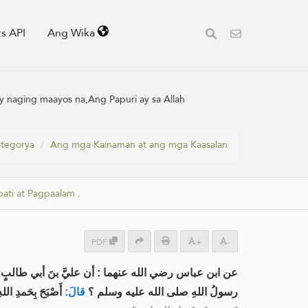
s API
Ang Wika
ay naging maayos na,Ang Papuri ay sa Allah
tegorya
Ang mga Kainaman at ang mga Kaasalan
ati at Pagpaalam
.
PDF
+
-
عن ابن عباس رضي الله عنهما : أن عليَّ بنَ أبي طالبٍ رض،
رسولُ اللهِ صلى الله عليه وسلم ؟
قالَ:
أَصْبَحَ بِحَمدِ اللهِ.