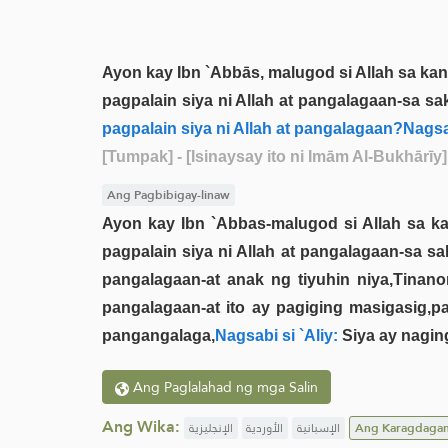
Ayon kay Ibn `Abbās, malugod si Allah sa kani
pagpalain siya ni Allah at pangalagaan-sa sak
pagpalain siya ni Allah at pangalagaan?Nagsa
[Tumpak]
- [Isinaysay ito ni Imām Al-Bukhārīy]
Ang Pagbibigay-linaw
Ayon kay Ibn `Abbas-malugod si Allah sa ka
pagpalain siya ni Allah at pangalagaan-sa sak
pangalagaan-at anak ng tiyuhin niya,Tinano
pangalagaan-at ito ay pagiging masigasig
pangangalaga,
Nagsabi si `Aliy:
Siya ay nagin
Ang Paglalahad ng mga Salin
Ang Wika:
الإنجليزية
الأوردية
الإسبانية
Ang Karagdaga