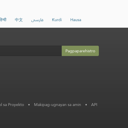
हिन्दी
中文
فارسی
Kurdî
Hausa
Pagpaparehistro
l sa Proyekto
•
Makipag-ugnayan sa amin
•
API