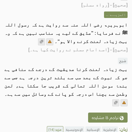
[
صحيح
] - [رواه مسلم]
المزيــد ...
ابوہریرۃ رضی اللہ عنہ سے روایت ہے کہ رسول اللہ
ﷺ نے فرمایا: ”صدّیق کے لیے یہ مناسب نہیں ہے کہ وہ
بہت زیادہ لعنت کرنے والا ہو“۔
[صحیح]
- [اسے امام مسلم نے روایت کیا ہے۔]
شرح
بہت زیادہ لعنت کرنا صدیقیت کے درجے کے منافی ہے
جو کہ نبوت کے بعد سب سے بلند ترین درجہ ہے جس سے
بندۂ مومن اللہ تعالی کے قریب جا سکتا ہے، لعن
وطعن سے بچنا اس درجہ کو پانے کے وسائل میں سے ہے۔
تراجم کا مشاہدہ
زبان:
الإنجليزية
الإسبانية
الإندونيسية
مزید
(14)