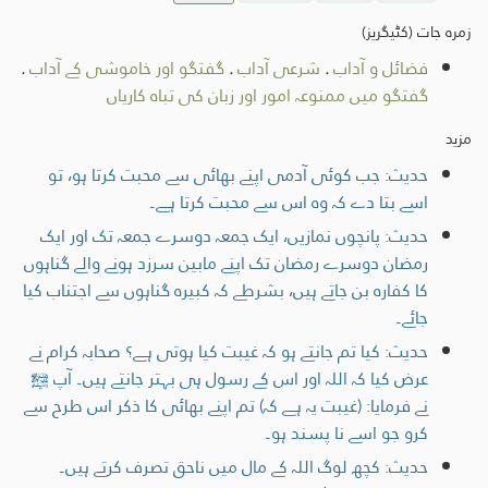
زمرہ جات (کٹیگریز)
فضائل و آداب
.
شرعی آداب
.
گفتگو اور خاموشی کے آداب
.
گفتگو میں ممنوعہ امور اور زبان کی تباہ کاریاں
مزید
حدیث: جب کوئی آدمی اپنے بھائی سے محبت کرتا ہو، تو
اسے بتا دے کہ وہ اس سے محبت کرتا ہے۔
حدیث: پانچوں نمازیں، ایک جمعہ دوسرے جمعہ تک اور ایک
رمضان دوسرے رمضان تک اپنے مابین سرزد ہونے والے گناہوں
کا کفارہ بن جاتے ہیں، بشرطے کہ کبیرہ گناہوں سے اجتناب کیا
جائے۔
حدیث: کیا تم جانتے ہو کہ غیبت کیا ہوتی ہے؟ صحابہ کرام نے
عرض کیا کہ اللہ اور اس کے رسول ہی بہتر جانتے ہیں۔ آپ ﷺ
نے فرمایا: (غیبت یہ ہے کہ) تم اپنے بھائی کا ذکر اس طرح سے
کرو جو اسے نا پسند ہو۔
حدیث: کچھ لوگ اللہ کے مال میں ناحق تصرف کرتے ہیں۔