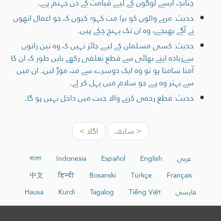
چنانچہ ایسے لوگوں کے لیے قیامت کے دن جہنم ہے۔
حدیث: مرنے والوں کو برا مت کہو؛ کیوں کہ جو اعمال انھوں
نے آگے بھیجے، وہ ان تک پہنچ چکے ہیں۔
حدیث: کسی مسلمان کے لیے جائز نہیں کہ وہ تین راتوں
سےزیادہ اپنے بھائی سے قطعِ تعلقی رکھے بایں طور کہ ان کا
آمنا سامنا ہو تو وہ ایک دوسرے سے منہ موڑ لیں۔ ان میں
سے بہتر وہ ہے جو سلام میں پہل کر لے۔
حدیث: قطع رحمی کرنے والا جنت میں داخل نہیں ہو گا۔
< سابقہ
اگلا >
عربي
English
Español
Indonesia
বাংলা
中文
हिन्दी
Bosanski
Türkçe
Français
فارسی
Tiếng Việt
Tagalog
Kurdî
Hausa