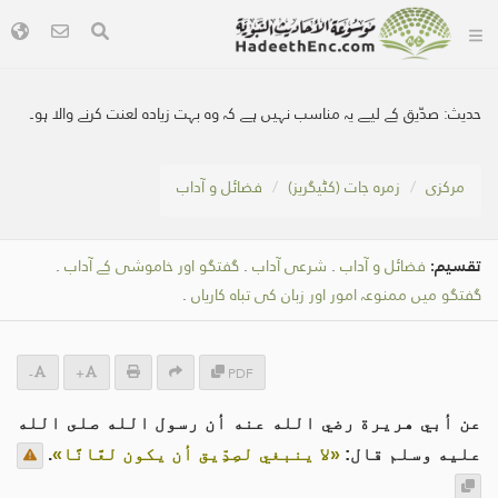
حدیث:
صدّیق کے لیے یہ مناسب نہیں ہے کہ وہ بہت زیادہ لعنت کرنے والا ہو۔
مرکزی
زمرہ جات (کٹیگریز)
فضائل و آداب
تقسیم:
فضائل و آداب
.
شرعی آداب
.
گفتگو اور خاموشی کے آداب
.
گفتگو میں ممنوعہ امور اور زبان کی تباہ کاریاں
.
-
+
PDF
عن أبي هريرة رضي الله عنه أن رسول الله صلى الله
عليه وسلم قال:
«لا ينبغي لصِدِّيق أن يكون لعَّانًا»
.