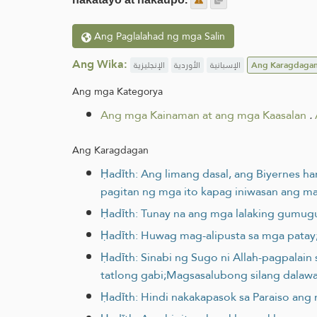
Ang Paglalahad ng mga Salin
Ang Wika:
الإنجليزية
الأوردية
الإسبانية
Ang Karagdaga
Ang mga Kategorya
Ang mga Kainaman at ang mga Kaasalan
.
Ang Karagdagan
Ḥadīth: Ang limang dasal, ang Biyernes
pagitan ng mga ito kapag iniwasan ang mal
Ḥadīth: Tunay na ang mga lalaking gumu
Ḥadīth: Huwag mag-alipusta sa mga patay
Ḥadīth: Sinabi ng Sugo ni Allah-pagpalain
tatlong gabi;Magsasalubong silang dalawa,
Ḥadīth: Hindi nakakapasok sa Paraiso an