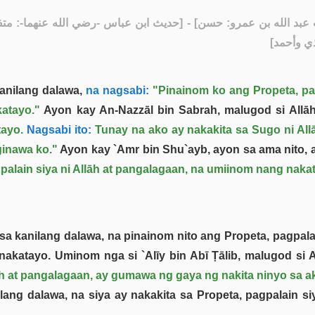
عبد الله بن عمرو: حسن
حديث ابن عباس -رضي الله عنهما-: متفق عل.
مذي وأحمد
anilang dalawa,
na nagsabi:
"Pinainom ko ang Propeta, pag
atayo."
Ayon kay An-Nazzāl bin Sabrah, malugod si Allāh
ayo.
Nagsabi ito:
Tunay na ako ay nakakita sa Sugo ni Allā
ginawa ko."
Ayon kay `Amr bin Shu`ayb, ayon sa ama nito, a
gpalain siya ni Allāh at pangalagaan, na umiinom nang naka
sa kanilang dalawa, na pinainom nito ang Propeta, pagpalai
katayo. Uminom nga si `Alīy bin Abī Ṭālib, malugod si A
āh at pangalagaan, ay gumawa ng gaya ng nakita ninyo sa a
ilang dalawa, na siya ay nakakita sa Propeta, pagpalain s