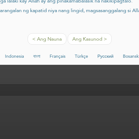
mga lalaki kay Allāh ay ang pinakamabalasik na nakikipagtalo.
arangalan ng kapatid niya nang lingid, magsasanggalang si Al
< Ang Nauna
Ang Kasunod >
Indonesia
বাংলা
Français
Türkçe
Русский
Bosansk