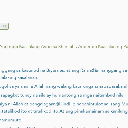
n
(13)
Ang mga Kaasalang Ayon sa Sharī`ah
.
Ang mga Kaasalan ng Pa
 hanggang sa kasunod na Biyernes, at ang Ramaḍān hanggang s
alaking kasalanan.
gugol sa yaman ni Allah nang walang katarungan,mapapasakan
;sapagkat tunay na sila ay humantong sa mga naitambad nila
 siya ni Allah at pangalagaan:((Hindi ipinapahintulot sa isang M
tatalikod ito at tatalikod ito,At ang pinakamainam sa kanila
g namumutol