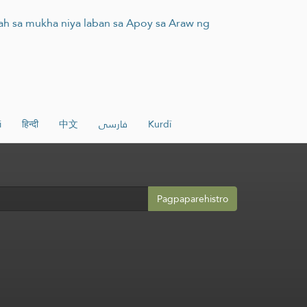
lah sa mukha niya laban sa Apoy sa Araw ng
i
हिन्दी
中文
فارسی
Kurdî
Pagpaparehistro