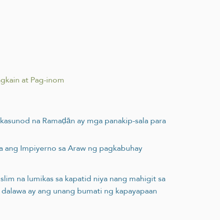
gkain at Pag-inom
a kasunod na Ramaḍān ay mga panakip-sala para
ila ang Impiyerno sa Araw ng pagkabuhay
uslim na lumikas sa kapatid niya nang mahigit sa
ng dalawa ay ang unang bumati ng kapayapaan