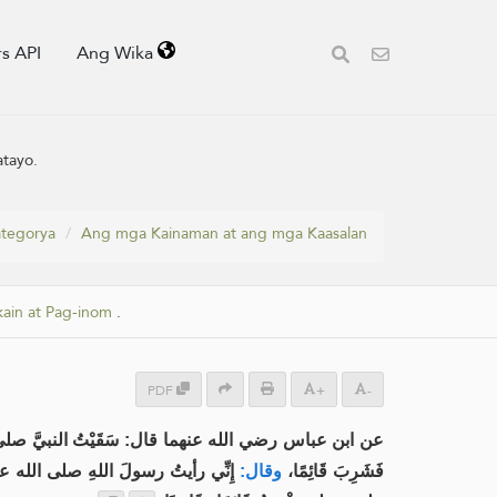
s API
Ang Wika
atayo.
tegorya
Ang mga Kainaman at ang mga Kaasalan
ain at Pag-inom
.
PDF
+
-
عن ابن عباس رضي الله عنهما قال: سَقَيْتُ النبيَّ صلى ال.
فَشَرِبَ قَائِمًا،
وقال:
إِنِّي رأيتُ رسولَ اللهِ صلى الله علي،