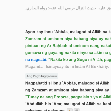
] - [يه. حديث النزال -رضي الله عنه-: رواه البخاري
Ayon kay Ibnu `Abbās, malugod si Allāh sa k
Zamzam at uminom siya habang siya ay nak
pintuan ng Ar-Raḥbah at uminom nang nakat
gumawa ng gaya ng nakita ninyo sa akin na 
na nagsabi:
"Nakita ko ang Sugo ni Allāh, pa
Maganda
- Isinaysay ito ni Imām Al-Bukhārīy.
Ang Pagbibigay-linaw
Nagpabatid si Ibnu `Abbās, malugod si Allāh 
ng Zamzam at uminom siya habang siya ay na
"Tunay na ang Propeta, pagpalain siya ni All
`Abdullāh bin `Amr, malugod si Allāh sa kan
nakatayo at nakaupo.