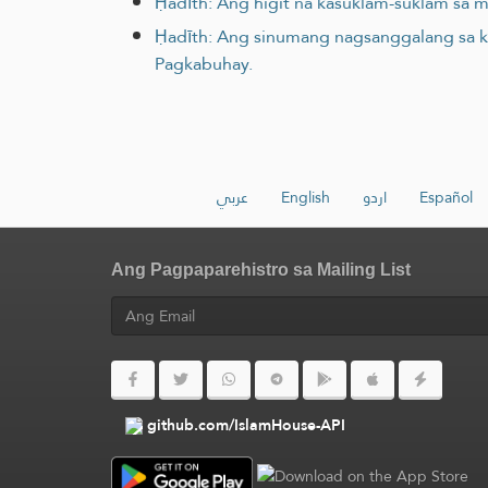
Ḥadīth: Ang higit na kasuklam-suklam sa 
Ḥadīth: Ang sinumang nagsanggalang sa k
Pagkabuhay.
عربي
English
اردو
Español
Ang Pagpaparehistro sa Mailing List
github.com/IslamHouse-API