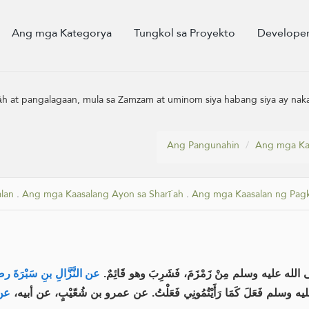
Ang mga Kategorya
Tungkol sa Proyekto
Developer
lāh at pangalagaan, mula sa Zamzam at uminom siya habang siya ay nak
Ang Pangunahin
Ang mga Ka
lan
.
Ang mga Kaasalang Ayon sa Sharī`ah
.
Ang mga Kaasalan ng Pagk
له عليه وسلم مِنْ زَمْزَمَ، فَشَرِبَ وهو قَائِمٌ
عن النَّزَّالِ بنِ سَبْرَ:
ه وسلم فَعَلَ كَمَا رَأَيْتُمُونِي فَعَلْتُ. عن عمرو بن شُعّيْبٍ، عن أبيه
عن: