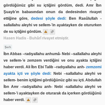
gördüğünüz gibi su içtiğini gördüm, dedi. Amr İbn
Şuayb’ın babasından onun da dedesinden rivayet
ettiğine göre,
dedesi şöyle dedi:
Ben Rasûlullah -
sallallahu aleyhi ve sellem-’in ayaktayken de otururken
de su içtiğini gördüm.
Hasen Hadis
- Buhârî rivayet etmiştir.
Şerh
İbn Abbas –radıyallahu anhumâ- Nebi –sallallahu aleyhi
ve sellem-’e zemzem verdiğini ve onu ayakta içtiğini
haber verdi. Ali İbn Ebi Talib –radıyallahu anh-
zemzemi
ayakta içti ve şöyle dedi:
Nebi –sallallahu aleyhi ve
sellem- benim içtiğimi gördüğünüz gibi su içti. Abdullah
İbn Amr –radıyallahu anh- Nebi -sallallahu aleyhi ve
sellem-'i ayaktayken de oturarak da içerken gördüğünü
haber verdi.