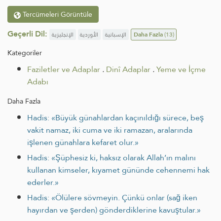
Tercümeleri Görüntüle
Geçerli Dil:
الإنجليزية
الأوردية
الإسبانية
Daha Fazla
(13)
Kategoriler
Faziletler ve Adaplar
.
Dinî Adaplar
.
Yeme ve İçme
Adabı
Daha Fazla
Hadis: «Büyük günahlardan kaçınıldığı sürece, beş
vakit namaz, iki cuma ve iki ramazan, aralarında
işlenen günahlara kefaret olur.»
Hadis: «Şüphesiz ki, haksız olarak Allah’ın malını
kullanan kimseler, kıyamet gününde cehennemi hak
ederler.»
Hadis: «Ölülere sövmeyin. Çünkü onlar (sağ iken
hayırdan ve şerden) gönderdiklerine kavuştular.»