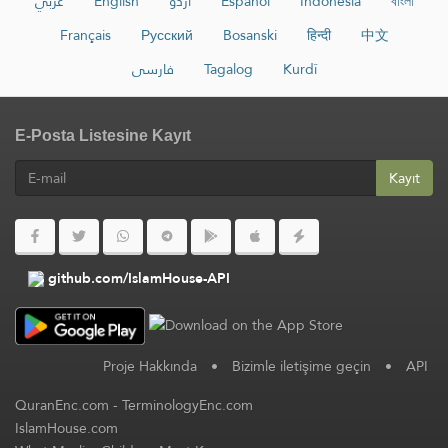
عربي
English
اردو
Español
Indonesia
বাংলা
Français
Русский
Bosanski
हिन्दी
中文
فارسی
Tagalog
Kurdî
E-Posta Listesine Kayıt
Kayıt
github.com/IslamHouse-API
Proje Hakkında
•
Bizimle iletişime geçin
•
API
QuranEnc.com
-
TerminologyEnc.com
IslamHouse.com