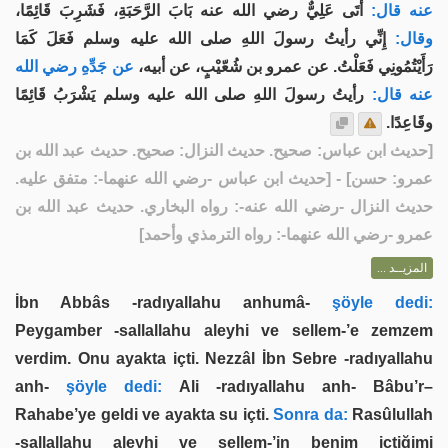
عنه قال:
أَتَى عَلِيٌّ رضي الله عنه بَابَ الرَّحَبَةِ، فَشَرِبَ قَائِمًا،
وقال:
إِنِّي رأيتُ رسولَ اللهِ صلى الله عليه وسلم فَعَلَ كَمَا
رَأَيْتُمُونِي فَعَلْتُ. عن عمرو بن شُعّيْبٍ، عن أبيه،
عن جَدِّهِ رضي الله
عنه قال:
رأيتُ رسولَ اللهِ صلى الله عليه وسلم يَشْرَبُ قَائِمًا
وقَاعِدًا.
حديث ابن عباس: صحيح. حديث النزال: صحيح. حديث عبد الله بن
[
عمرو: حسن
] - [حديث ابن عباس -رضي الله عنهما-: متفق عليه.
حديث النزال -رضي الله عنه-: رواه البخاري. حديث عبد الله بن
عمرو -رضي الله عنهما-: رواه الترمذي وأحمد]
المزيــد ...
İbn Abbâs -radıyallahu anhumâ-
şöyle dedi:
Peygamber -sallallahu aleyhi ve sellem-’e zemzem
verdim. Onu ayakta içti. Nezzâl İbn Sebre -radıyallahu
anh-
şöyle dedi:
Ali -radıyallahu anh- Bâbu’r–
Rahabe’ye geldi ve ayakta su içti.
Sonra da:
Rasûlullah
-sallallahu aleyhi ve sellem-’in benim içtiğimi