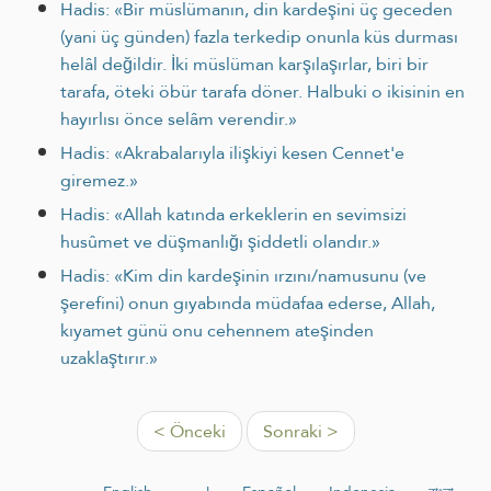
Hadis: «Bir müslümanın, din kardeşini üç geceden
(yani üç günden) fazla terkedip onunla küs durması
helâl değildir. İki müslüman karşılaşırlar, biri bir
tarafa, öteki öbür tarafa döner. Halbuki o ikisinin en
hayırlısı önce selâm verendir.»
Hadis: «Akrabalarıyla ilişkiyi kesen Cennet'e
giremez.»
Hadis: «Allah katında erkeklerin en sevimsizi
husûmet ve düşmanlığı şiddetli olandır.»
Hadis: «Kim din kardeşinin ırzını/namusunu (ve
şerefini) onun gıyabında müdafaa ederse, Allah,
kıyamet günü onu cehennem ateşinden
uzaklaştırır.»
< Önceki
Sonraki >