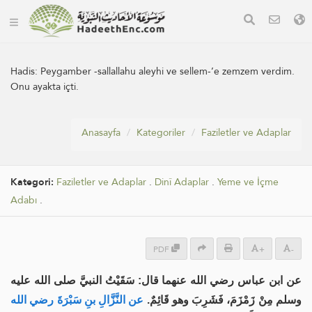
Hadis:
Peygamber -sallallahu aleyhi ve sellem-’e zemzem verdim.
Onu ayakta içti.
Anasayfa
Kategoriler
Faziletler ve Adaplar
Kategori:
Faziletler ve Adaplar
.
Dinî Adaplar
.
Yeme ve İçme
Adabı
.
PDF
+
-
عن ابن عباس رضي الله عنهما قال: سَقَيْتُ النبيَّ صلى الله عليه
وسلم مِنْ زَمْزَمَ، فَشَرِبَ وهو قَائِمٌ.
عن النَّزَّالِ بنِ سَبْرَةَ رضي الله