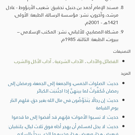
مسند الإمام أحمد بن حنبل، تحقيق: شعيب الأرنؤوط - عادل
مرشد، وآخرون، نشر: مؤسسة الرسالة، الطبعة: الأولى،
1421هـ - 2001م.
مشكاة المصابيح، للألباني، نشر: المكتب الإسلامي –
بيروت، الطبعة: الثالثة، 1985م.
التصنيفات
الفضائل والآداب
.
الآداب الشرعية
.
آداب الأكل والشرب
المزيد
حديث: الصلوات الخمس، والجمعة إلى الجمعة، ورمضان إلى
رمضان مُكَفِّراتٌ لما بينهنَّ إذا اجتُنبَت الكبائر
حديث: إن رجالًا يَتَخَوَّضُون في مال الله بغير حق، فلهم النار
يوم القيامة
حديث: لا تسبوا الأموات؛ فإنهم قد أفضوا إلى ما قدموا
حديث: لا يحل لمسلم أن يهجر أخاه فوق ثلاث ليال، يلتقيان:
فيعرض هذا، ويعرض هذا، وخيرهما الذي يبدأ بالسلام