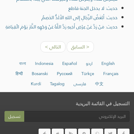
حديث: لا يدخل الجنة قاطع
حديث: أَبْغَضُ الرِّجَالِ إِلى اللهِ الأَلَدُّ الخَصِمُ
حديث: مَنْ رَدَّ عَنْ عِرْضِ أَخِيهِ رَدَّ اللَّهُ عَنْ وَجْهِهِ النَّارَ يَوْمَ الْقِيَامَةِ
< السابق
التالي >
English
اردو
Español
Indonesia
বাংলা
हिन्दी
Bosanski
Русский
Türkçe
Français
中文
فارسی
Tagalog
Kurdî
التسجيل في القائمة البريدية
تسجيل