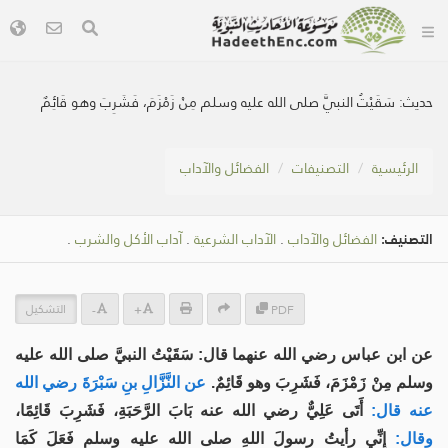
حديث:
سَقَيْتُ النبيَّ صلى الله عليه وسلم مِنْ زَمْزَمَ، فَشَرِبَ وهو قَائِمٌ
الرئيسية
التصنيفات
الفضائل والآداب
التصنيف:
الفضائل والآداب
.
الآداب الشرعية
.
آداب الأكل والشرب
.
التشكيل
-
+
PDF
عن ابن عباس رضي الله عنهما قال: سَقَيْتُ النبيَّ صلى الله عليه
وسلم مِنْ زَمْزَمَ، فَشَرِبَ وهو قَائِمٌ.
عن النَّزَّالِ بنِ سَبْرَةَ رضي الله
عنه قال:
أَتَى عَلِيٌّ رضي الله عنه بَابَ الرَّحَبَةِ، فَشَرِبَ قَائِمًا،
وقال:
إِنِّي رأيتُ رسولَ اللهِ صلى الله عليه وسلم فَعَلَ كَمَا