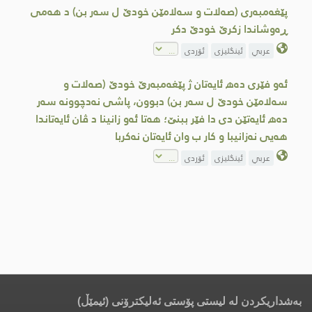
پێغه‌مبه‌ری (صه‌لات و سه‌لامێن خودێ ل سه‌ر بن) د هه‌می
ڕه‌وشاندا زكرێ خودێ دكر
عربي
ئینگلیزی
ئۆردی
ئه‌و فێری ده‌ھ ئایه‌تان ژ پێغه‌مبه‌رێ خودێ (صه‌لات و
سه‌لامێن خودێ ل سه‌ر بن) دبوون، پاشی نه‌دچوونه‌ سه‌ر
ده‌ھ ئایه‌تێن دی دا فێر ببنێ؛ هه‌تا ئه‌و زانینا د ڤان ئایه‌تاندا
هه‌یی نه‌زانیبا و كار ب وان ئایه‌تان نه‌كربا
عربي
ئینگلیزی
ئۆردی
بەشداریکردن لە لیستی پۆستی ئەلیکترۆنی (ئیمێڵ)