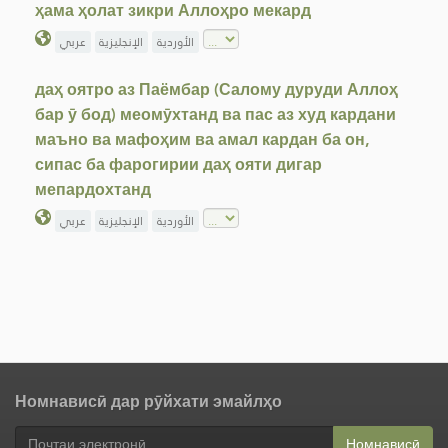
ҳама ҳолат зикри Аллоҳро мекард
الأوردية
الإنجليزية
عربي
даҳ оятро аз Паёмбар (Салому дуруди Аллоҳ
бар ӯ бод) меомӯхтанд ва пас аз худ кардани
маъно ва мафоҳим ва амал кардан ба он,
сипас ба фарогирии даҳ ояти дигар
мепардохтанд
الأوردية
الإنجليزية
عربي
Номнависӣ дар рӯйхати эмайлҳо
Номнависӣ