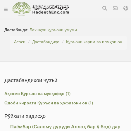
Дастабандӣ:
Бахшҳои қуръонӣ умумӣ
Асосӣ
Дастабандиҳо
Қуръони карим ва илмҳои он
Дастабандиҳои ҷузъӣ
Аҳкоми Қуръон ва мусҳафҳо (1)
Одоби қироати Қуръон ва ҳофизони он (1)
Рӯйхати ҳадисҳо
Паёмбар (Салому дуруди Аллоҳ бар ӯ бод) дар