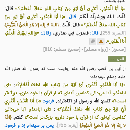
عَلَيْهِ وَسَلَّمَ:
«يَا أَبَا الْمُنْذِرِ، أَتَدْرِي أَيُّ آيَةٍ مِنْ كِتَابِ اللهِ مَعَكَ أَعْظَمُ؟»
قَالَ:
قُلْتُ: اللهُ وَرَسُولُهُ أَعْلَمُ.
قَالَ:
«يَا أَبَا الْمُنْذِرِ، أَتَدْرِي أَيُّ آيَةٍ مِنْ
كِتَابِ اللهِ مَعَكَ أَعْظَمُ؟»
قَالَ: قُلْتُ:
{اللهُ لا إِلَهَ إِلا هُوَ الْحَيُّ الْقَيُّومُ}
[البقرة: 255]
.
قَالَ:
فَضَرَبَ فِي صَدْرِي،
وَقَالَ:
«وَاللهِ لِيَهْنِكَ الْعِلْمُ،
أَبَا الْمُنْذِرِ»
.
[
صحيح
] - [رواه مسلم] - [صحيح مسلم: 810]
المزيــد ...
از اُبَی بن کَعب رضی الله عنه روایت است که رسول الله صلی الله
علیه وسلم فرمودند:
«يَا أَبَا الْمُنْذِرِ، أَتَدْرِي أَيُّ آيَةٍ مِنْ كِتَابِ اللهِ مَعَكَ أَعْظَمُ؟»
:
«ای
ابامنُذِر، آیا می‌دانی کدامین آیه‌ای که از قرآن با خود داری، بزرگ‌تر
است؟»
گفتم: الله و رسول او آگاه‌ترند.
فرمود:
«يَا أَبَا الْمُنْذِرِ، أَتَدْرِي
أَيُّ آيَةٍ مِنْ كِتَابِ اللهِ مَعَكَ أَعْظَمُ؟»
:
«ای ابامنذر، آیا می‌دانی
کدامین آیه‌ای که از قرآن با خود داری، بزرگ‌تر است؟»
گفتم:
{اللهُ
لا إِلَهَ إِلا هُوَ الْحَيُّ الْقَيُّومُ}
[بقره: ۲۵۵]
.
پس بر سینه‌ام زد و فرمود: