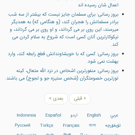
اعمال شان رسيده اند
بروز رسانی: براى مسلمان جایز نيست كه بيشتر از سه شب
برادر مسلمانش را هجران كند، (و هنگامى كه) به همديگر
ميرسند، اين روى بر مى گرداند، و او روى بر مى گرداند، و
نيكوكارترين آنان كسى است كه شروع به سلام كردن مى
كند.
بروز رسانی: کسی که با خويشاوندانش قطع رابطه کند، وارد
بهشت نمی شود.
بروز رسانی: منفورترین اشخاص در نزد الله متعال، كينه
توزترين خصومتگران (شخص ستيزه جو و لجوج) مى باشند.
< قبلی
بعدی >
عربي
English
اردو
Español
Indonesia
ئۇيغۇرچە
বাংলা
Français
Türkçe
Русский