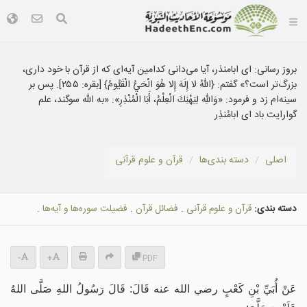
بروز رسانی:
ای ابامنذر، آیا می‌دانی کدامین آیه‌ای که از قرآن با خود داری،
بزرگ‌تر است؟» گفتم: {اللهُ لا إِلَهَ إِلا هُوَ الْحَيُّ الْقَيُّومُ} [بقره: ۲۵۵]. پس بر
سینه‌ام زد و فرمود: «وَاللهِ لِيَهْنِكَ الْعِلْمُ، أَبَا الْمُنْذِرِ»: «به الله سوگند، علم
گوارایت باد ای ابامُنذِر
اصلی
دسته بندى‌ها
قرآن و علوم قرآنی
دسته بندی:
قرآن و علوم قرآنی
.
فضائل قرآن
.
فضیلت سوره‌ها و آيه‌ها
.
-
+
PDF
عَنْ ‌أُبَيِّ بْنِ كَعْبٍ رضي الله عنه قَالَ: قَالَ رَسُولُ اللهِ صَلَّى اللهُ