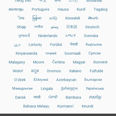
Tiếng Việt
中文
हिन्दी
සිංහල
Bosanski
മലയാളം
Português
Hausa
Kurdî
Tagalog
ไทย
မြန်မာ
தமிழ்
Kiswahili
తెలుగు
Deutsch
日本語
پښتو
অসমীয়া
Shqip
ગુજરાતી
Nederlands
አማርኛ
Svenska
Кыргызча
नेपाली
Yorùbá
Lietuvių
دری
Kinyarwanda
тоҷикӣ
Soomaali
Српски
Malagasy
Moore
Čeština
Magyar
Română
Wolof
ಕನ್ನಡ
Oromoo
Italiano
Fulfulde
O‘zbek
Ελληνικά
Azərbaycan
Български
Македонски
Lingala
ქართული
Українська
Dansk
मराठी
ਪੰਜਾਬੀ
Bambara
ភាសាខ្មែរ
Bahasa Melayu
Kurmancî
Kirundi