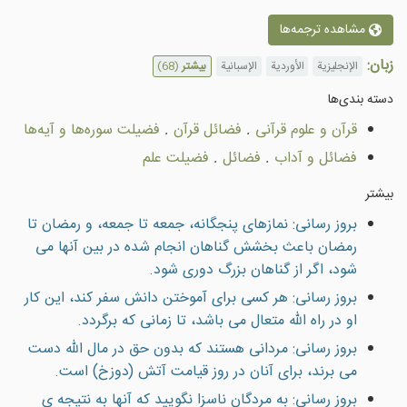
مشاهده ترجمه‌ها
زبان:
الإنجليزية
الأوردية
الإسبانية
بیشتر
(68)
دسته بندى‌ها
قرآن و علوم قرآنی
.
فضائل قرآن
.
فضیلت سوره‌ها و آيه‌ها
فضائل و آداب
.
فضائل
.
فضیلت علم
بیشتر
بروز رسانی: نمازهاى پنجگانه، جمعه تا جمعه، و رمضان تا
رمضان باعث بخشش گناهان انجام شده در بين آنها مى
شود، اگر از گناهان بزرگ دورى شود.
بروز رسانی: هر كسى براى آموختن دانش سفر كند، اين كار
او در راه الله متعال مى باشد، تا زمانى كه برگردد.
بروز رسانی: مردانى هستند كه بدون حق در مال الله دست
مى برند، براى آنان در روز قيامت آتش (دوزخ) است.
بروز رسانی: به مردگان ناسزا نگوييد که آنها به نتيجه ی