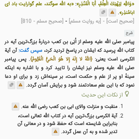
«وَاللهِ لِيَهْنِكَ الْعِلْمُ، أَبَا الْمُنْذِرِ»
:
«به الله سوگند، علم گوارایت باد ای
ابامُنذِر»
.
[صحیح است]
- [به روایت مسلم]
-
[صحیح مسلم - 810]
شرح
پیامبر صلی الله علیه وسلم از اُبَی بن کعب دربارهٔ بزرگ‌ترین آیه در
کتاب الله پرسید که ایشان در پاسخ تردید کرد،
سپس گفت:
آن آیة
الکرسی است یعنی‌:
{اللهُ لا إِلَهَ إِلا هُوَ الْحَيُّ الْقَيُّومُ}
. پس پیامبر
صلی الله علیه وسلم نیز ایشان را تایید کرد و با اشاره به اینکه
سینهٔ او پر از علم و حکمت است، بر سینه‌اش زد و برای او دعا
نمود که با این علم سعادتمند شود و برایش آسان گردد.
از نکات این حدیث
منقبت و منزلت والای ابی بن کعب رضی الله عنه.
آیة الکرسی بزرگ‌ترین آیه در کتاب الله تعالی است،
بنابراین شایسته است که حفظ شود و در معانی‌ آن
تدبر شده و به آن عمل گردد.