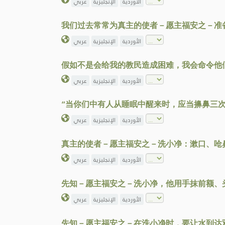
الأوردية
الإنجليزية
عربي
我们过去常常为真主的使者－愿主福安之－准
الأوردية
الإنجليزية
عربي
假如不是会给我的教民造成困难，我会命令他
الأوردية
الإنجليزية
عربي
“当你们中有人从睡眠中醒来时，应当擤鼻三
الأوردية
الإنجليزية
عربي
真主的使者－愿主福安之－洗小净：漱口、呛
الأوردية
الإنجليزية
عربي
先知－愿主福安之－洗小净，他用手抹前额、
الأوردية
الإنجليزية
عربي
先知－愿主福安之－在洗小净时，要让水到达