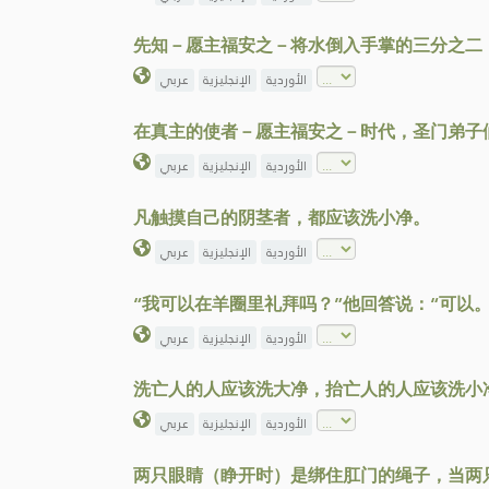
先知－愿主福安之－将水倒入手掌的三分之二
الأوردية
الإنجليزية
عربي
在真主的使者－愿主福安之－时代，圣门弟子
الأوردية
الإنجليزية
عربي
凡触摸自己的阴茎者，都应该洗小净。
الأوردية
الإنجليزية
عربي
“我可以在羊圈里礼拜吗？”他回答说：“可以。
الأوردية
الإنجليزية
عربي
洗亡人的人应该洗大净，抬亡人的人应该洗小
الأوردية
الإنجليزية
عربي
两只眼睛（睁开时）是绑住肛门的绳子，当两