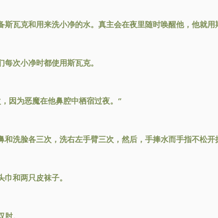
备斯瓦克和用来洗小净的水。真主会在夜里随时唤醒他，他就用
们每次小净时都使用斯瓦克。
次，因为恶魔在他鼻腔中栖宿过夜。”
鼻和洗脸各三次，洗右左手臂三次，然后，手捧水而手指不松开
头巾和两只皮袜子。
双肘。