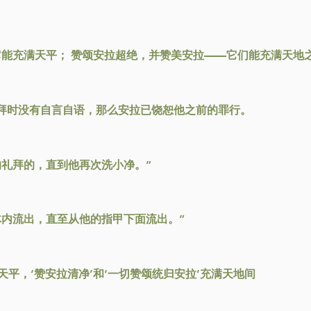
它能充满天平； 赞颂安拉超绝，并赞美安拉——它们能充满天地
拜时没有自言自语，那么安拉已饶恕他之前的罪行。
的礼拜的，直到他再次洗小净。”
体内流出，直至从他的指甲下面流出。”
天平，‘赞安拉清净’和‘一切赞颂统归安拉’充满天地间