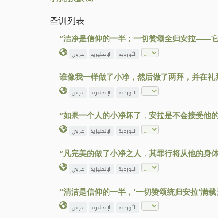
圣训列表
“洁净是信仰的一半；一切赞颂全归安拉——
الأوردية
الإنجليزية
عربي
谁像我一样做了小净，然后做了两拜，并在礼
الأوردية
الإنجليزية
عربي
“如果一个人的小净坏了，安拉是不会接受他
الأوردية
الإنجليزية
عربي
“凡完美的做了小净之人，其罪行将从他的身
الأوردية
الإنجليزية
عربي
“清洁是信仰的一半，‘一切赞颂统归安拉’满载
الأوردية
الإنجليزية
عربي