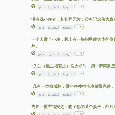
الأوردية
الإنجليزية
عربي
没有洗小净者，其礼拜无效；没有记念伟大真
الأوردية
الإنجليزية
عربي
一个人做了小净，脚上有一块指甲般大小的位
拜。
الأوردية
الإنجليزية
عربي
“先知（愿主福安之）洗大净时，用一萨阿到
الأوردية
الإنجليزية
عربي
‘凡有一位穆斯林，做小净并把小净做得完善
الأوردية
الإنجليزية
عربي
先知－愿主福安之－吻了他的某个妻子，然后
الأوردية
الإنجليزية
عربي