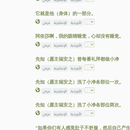
它就是他（身体）的一部分。
الأوردية
الإنجليزية
عربي
阿依莎啊，我的眼睛睡觉，心却没有睡觉。
الأوردية
الإنجليزية
عربي
先知（愿主福安之）曾每番礼拜都做小净
الأوردية
الإنجليزية
عربي
先知（愿主福安之）洗了小净各部位一次。
الأوردية
الإنجليزية
عربي
先知（愿主福安之）洗了小净各部位两次。
الأوردية
الإنجليزية
عربي
“如果你们有人感觉肚子不舒服，然后自己产