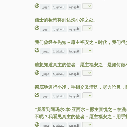
الأوردية
الإنجليزية
عربي
信士的妆饰将到达洗小净之处。
الأوردية
الإنجليزية
عربي
我们曾经在先知－愿主福安之－时代，我们很
الأوردية
الإنجليزية
عربي
谁想知道真主的使者－愿主福安之－是如何做
الأوردية
الإنجليزية
عربي
彻底地进行小净，手指交叉清洗，尽力呛鼻，
الأوردية
الإنجليزية
عربي
“我看到阿玛尔·本·亚西尔－愿主喜悦之－在
不呢？我看见真主的使者－愿主福安之－用手
الأوردية
الإنجليزية
عربي