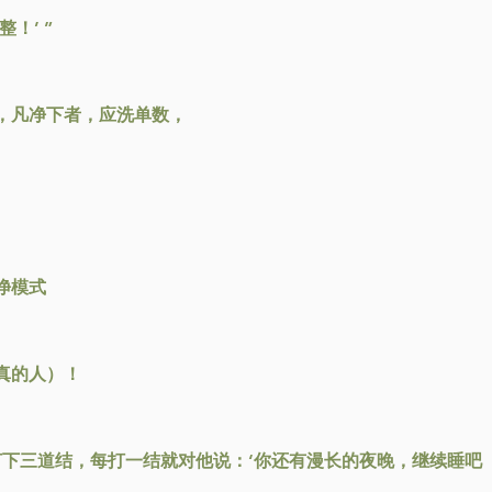
！’ ”
，凡净下者，应洗单数，
。
净模式
真的人）！
打下三道结，每打一结就对他说：‘你还有漫长的夜晚，继续睡吧