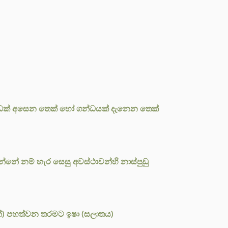
ට, හඬක් අසෙන තෙක් හෝ ගන්ධයක් දැනෙන තෙක්
්නේ නම් හැර සෙසු අවස්ථාවන්හි නාස්පුඩු
ෙන්) පහත්වන තරමට ඉෂා (සලාතය)
.