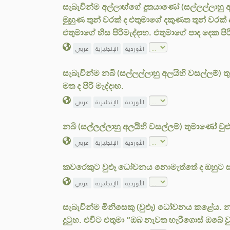
සැබැවින්ම අල්ලාහ්ගේ දූතයාණෝ (සල්ලල්ලාහු අ
මුහුණ තුන් වරක් ද එතුමාගේ දකුණත තුන් වරක
එතුමාගේ හිස පිරිමැද්දාහ. එතුමාගේ පාද දෙක පි
الأوردية
الإنجليزية
عربي
සැබැවින්ම නබි (සල්ලල්ලාහු අලයිහි වසල්ලම්
මත ද පිරි මැද්දාහ.
الأوردية
الإنجليزية
عربي
නබි (සල්ලල්ලාහු අලයිහි වසල්ලම්) තුමාණෝ
الأوردية
الإنجليزية
عربي
කවරෙකුට වුළූ ධෝවනය නොමැත්තේ ද ඔහුට ස
الأوردية
الإنجليزية
عربي
සැබැවින්ම මිනිසෙකු (වුළූ) ධෝවනය කළේය. නම
දුටුහ. එවිට එතුමා “ඔබ නැවත හැරීගොස් ඔබේ 