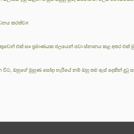
ෝවනය කරත්වා!
ලිංගික සංසර් ගය හේතුවෙන් එක් සාඃ ප්‍රමාණයක ජලයෙන් පවා ස්නානය කළ අතර
කරන විට, ඔහුගේ මුහුණ සෝදා හැරියේ නම් ඔහු තම ඇස් දෙකින් ද