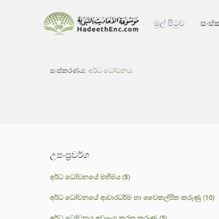
මුල් පිටුව
සංස
සංස්කරණය:
අර්ධ ධෝවනය
උප-ප්‍රවර්ග
අර්ධ ධෝවනයේ මහිමය (5)
අර්ධ ධෝවනයේ ආචාරධර්ම හා වෛකල්පිත කරුණු (10)
අර්ධ ධෝවනය අවලංගු කරන කරුණු (5)