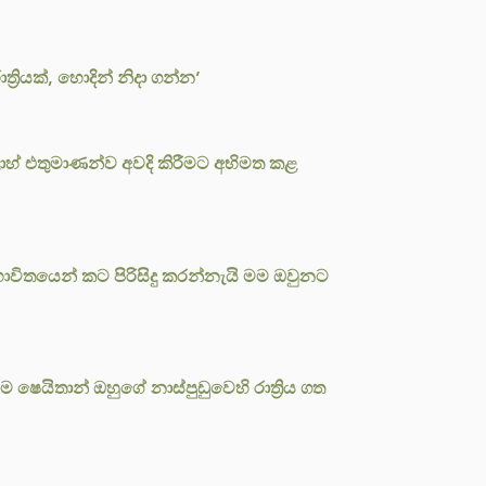
‍රියක්, හොදින් නිදා ගන්න’
ලාහ් එතුමාණන්ව අවදි කිරීමට අභිමත කළ
ාවිතයෙන් කට පිරිසිදු කරන්නැයි මම ඔවුනට
ම ෂෙයිතාන් ඔහුගේ නාස්පුඩුවෙහි රාත්‍රිය ගත