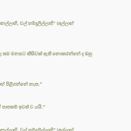
ානල්ලාහි, වල් හම්දුලිල්ලාහි" (අල්ලාහ්
ුළ තම මනසට කිසිවක් ඇති නොකරන්නේ ද ඔහු
හ් පිළිගන්නේ නැත.”
පාපකම් ඉවත් ව යයි.”
ානල්ලාහි, වල් හම්දුලිල්ලාහි" (අල්ලාහ්