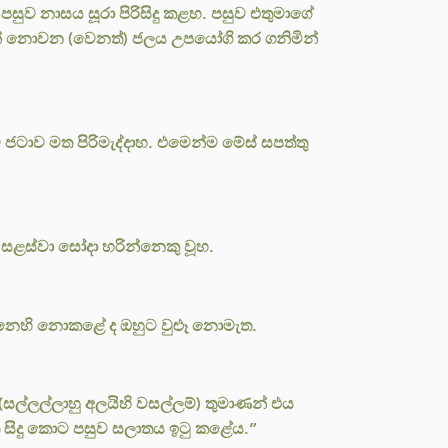
පසුව නාසය සූරා පිරිසිදු කළහ. පසුව එතුමාගේ
ැයින් නොවන (වෙනත්) ජලය උපයෝගි කර ගනිමින්
ජටාව මත පිරිමැද්දාහ. එමෙන්ම මේස් සපත්තු
සළස්වා සෝදා හරින්නෙකු වූහ.
නෙහි නොකළේ ද ඔහුට වුළූ නොමැත.
සල්ලල්ලාහු අලයිහි වසල්ලම්) තුමාණන් එය
ත සිදු කොට පසුව සලාතය ඉටු කළේය.”