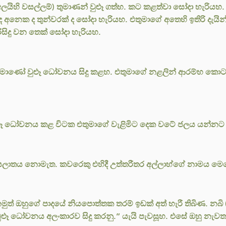
ලයිහි වසල්ලම්) තුමාණන් වුළූ ගත්හ. කට කළත්වා සෝදා හැරියහ. 
් ද අනෙක ද තුන්වරක් ද සෝදා හැරියහ. එතුමාගේ අතෙහි ඉතිරි ද
රිසිදු වන තෙක් සෝදා හැරියහ.
) තුමාණෝ වුළූ ධෝවනය සිදු කළහ. එතුමාගේ නළලින් ආරම්භ කොට 
 වුළූ ධෝවනය කළ විටක එතුමාගේ වැළිමිට දෙක වටේ ජලය යන්නට 
ලාතය නොමැත. කවරෙකු එහිදී උත්තරීතර අල්ලාහ්ගේ නාමය මෙ
ුත් ඔහුගේ පාදයේ නියපොත්තක තරම් ඉඩක් අත් හැරී තිබිණ. නබි (
වුළූ ධෝවනය අලංකාරව සිදු කරනු.” යැයි පැවසූහ. එසේ ඔහු නැව