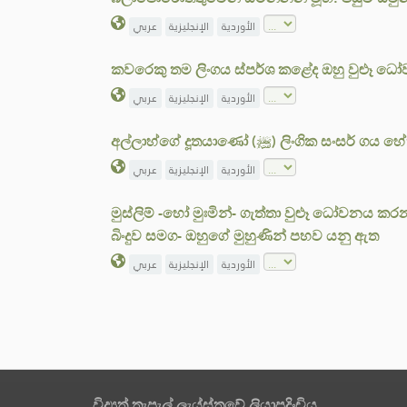
الأوردية
الإنجليزية
عربي
කවරෙකු තම ලිංගය ස්පර්ශ කළේද ඔහු වුළූ ධ
الأوردية
الإنجليزية
عربي
අල්ලාහ්ගේ දූතයාණෝ (ﷺ) 
الأوردية
الإنجليزية
عربي
මුස්ලිම් -හෝ මුඃමින්- ගැත්තා වුළූ ධෝවනය 
බිංදුව සමග- ඔහුගේ මුහුණින් පහව යනු ඇත
الأوردية
الإنجليزية
عربي
විද්‍යුත් තැපැල් ලැය්ස්තුවේ ලියාපදිංචිය