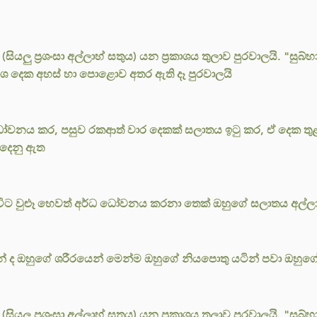
(සියලු ප්‍රශංසා අල්ලාහ් සතුය) යන ප්‍රකාශය තුලාව පුරවාලයි. "සුබ්හ
ප්‍රකාශ දෙක අහස් හා පොළොව අතර ඇති දෑ පුරවාලයි
ධෝවනය කර, පසුව රකආත් වාර දෙකක් සලාතය ඉටු කර, ඒ දෙක ත
 දෙනු ඇත
් විට වුළූ හෙවත් අර්ධ ධෝවනය කරනා තෙක් ඔහුගේ සලාතය අල්ලා
 ද ඔහුගේ ශරීරයෙන් මෙන්ම ඔහුගේ නියපොතු යටින් පවා ඔහුගේ 
(සියලු ප්‍රශංසා අල්ලාහ් සතුය) යන ප්‍රකාශය තුලාව පුරවාලයි. "සුබ්හ