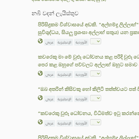
නබි වදන් ලැයිස්තුව
පිරිසිදුකම විශ්වාසයේ අඩකි. "අල්හම්දු ලිල්ලාහ්" 
සුවිශුද්ධය, සියලු ප්‍රශංසා අල්ලාහ් සතුය) යන 
الأوردية
الإنجليزية
عربي
කවරෙකු මා මේ වුළූ ධෝවනය කළ පරිදි වුළූ 
පෙර කළ ඔහුගේ පව්වලට අල්ලාහ් ඔහුට සමාව
الأوردية
الإنجليزية
عربي
“ඔබ අතරින් කිසිවකු හෝ කිලිටි තත්ත්වයට පත
الأوردية
الإنجليزية
عربي
“කවරෙකු වුළූ ධෝවනය, විධිමත්ව ඉටු කරන්නේ
الأوردية
الإنجليزية
عربي
පිරිසිදුකම විශ්වාසයේ අඩකි. "අල්හම්දු ලිල්ලාහ්" 