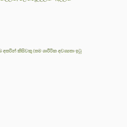
අතරින් කිසිවකු (තම ශාරීරික අවශ්‍යතා ඉටු