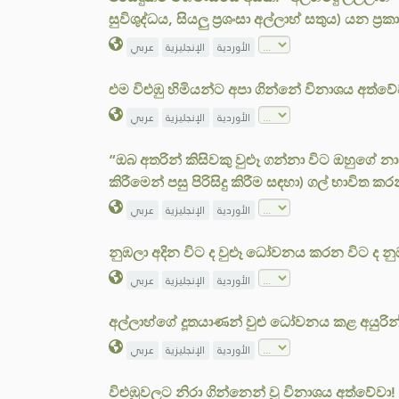
සුවිශුද්ධය, සියලු ප්‍රශංසා අල්ලාහ් සතුය) යන 
الأوردية
الإنجليزية
عربي
එම විළුඹු හිමියන්ට අපා ගින්නේ විනාශය අත්
الأوردية
الإنجليزية
عربي
“ඔබ අතරින් කිසිවකු වුළුෑ ගන්නා විට ඔහුගේ නා
කිරීමෙන් පසු පිරිසිදු කිරීම සඳහා) ගල් භාවිත 
الأوردية
الإنجليزية
عربي
නුඹලා අදින විට ද වුළූ ධෝවනය කරන විට ද න
الأوردية
الإنجليزية
عربي
අල්ලාහ්ගේ දූතයාණන් වුළු ධෝවනය කළ අයුරි
الأوردية
الإنجليزية
عربي
විළුඹුවලට නිරා ගින්නෙන් වූ විනාශය අත්වේවා!