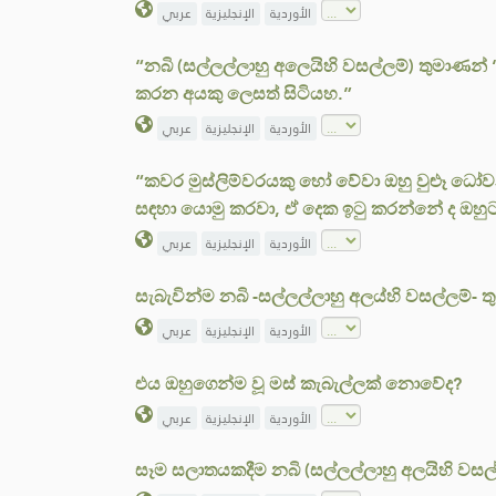
الأوردية
الإنجليزية
عربي
“නබි (සල්ලල්ලාහු අලෙයිහි වසල්ලම්) තුමාණන් ‘
කරන අයකු ලෙසත් සිටියහ.”
الأوردية
الإنجليزية
عربي
“කවර මුස්ලිම්වරයකු හෝ වේවා ඔහු වුළූ ධෝව
සඳහා යොමු කරවා, ඒ දෙක ඉටු කරන්නේ ද ඔහුට 
الأوردية
الإنجليزية
عربي
සැබැවින්ම නබි -සල්ලල්ලාහු අලය්හි වසල්ලම්-
الأوردية
الإنجليزية
عربي
එය ඔහුගෙන්ම වූ මස් කැබැල්ලක් නොවේද?
الأوردية
الإنجليزية
عربي
සෑම සලාතයකදීම නබි (සල්ලල්ලාහු අලයිහි වස