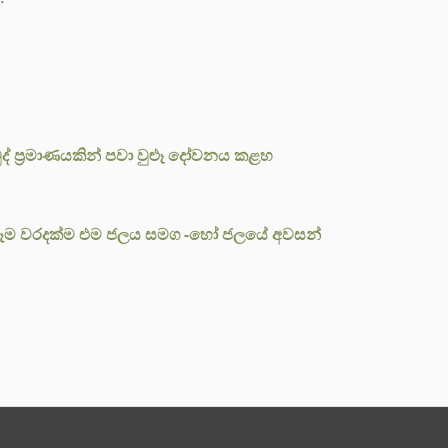
 එක් මුද් ප්‍රමාණයකින් පවා වුළූ දෝවනය කළහ
ුටු සෑම වරදක්ම එම ජලය සමග -හෝ ජලයේ අවසන්