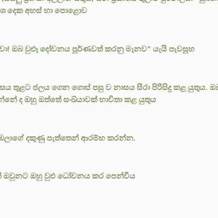
ප්‍රකාශ දෙක අහස් හා පොළොව
වේවා! ඔබ වුළූ දෝවනය පූර්ණවත් කරනු මැනව" යැයි පැවසූහ
සය තුළට ජලය ගෙන ගොස් පසු ව නාසය සීරා පිරිසිදු කළ යුතුය. ඔබ 
කරන්නේ ද ඔහු ඔත්තේ සංඛ්යාවක් භාවිතා කළ යුතුය
ුඹලාගේ දකුණු පැත්තෙන් ආරම්භ කරන්න.
න් ඔවුනට ඔහු වුළු ධෝවනය කර පෙන්වීය