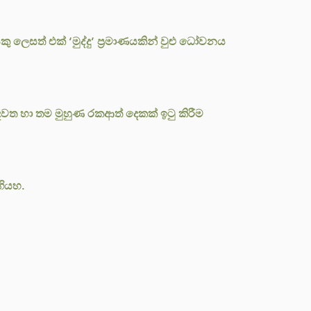
ු ලෙසත් එක් ‘මුද්දු’ ප්‍රමාණයකින් වුළු ධෝවනය
වත හා තම මුහුණ රකආත් දෙකක් ඉටු කිරීම
ගියහ.