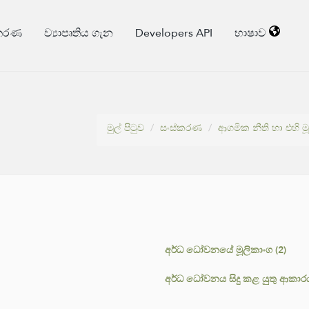
්කරණ
ව්‍යාපෘතිය ගැන
Developers API
භාෂාව
මුල් පිටුව
සංස්කරණ
ආගමික නීති හා එහි ම
අර්ධ ධෝවනයේ මූලිකාංග (2)
අර්ධ ධෝවනය සිදු කළ යුතු ආකාරය