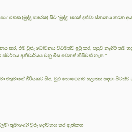
සාඃ’ එකක (මුද්දු හතරක) සිට ‘මුද්දු’ පහක් දක්වා ස්නානය කරන අයක
නය කර, එම වුළූ ධෝවනය විධිමත්ව ඉටු කර, පසුව නැගිට තම හද
ස්වර්ගය අනිවාර්යය වනු මිස වෙනත් කිසිවක් නැත.”
 තුමා එතුමාගේ බිරියකට සිප, වුළු නොගෙනම සලාතය සඳහා පිටත්ව 
ල්ලම්) තුමාණෝ වුළූ දෝවනය කර ඇත්තාහ