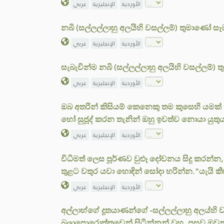
الأوردية
الإنجليزية
عربي
නබි (සල්ලල්ලාහු අලයිහි වසල්ලම්) තුමාණෝ සෑ
الأوردية
الإنجليزية
عربي
සැබැවින්ම නබි (සල්ලල්ලාහු අලයිහි වසල්ලම්) ත
الأوردية
الإنجليزية
عربي
ඔබ අතරින් කිසියම් කෙනෙකු තම කුසෙහි යමක්
හෝ සුජූද් කරන තැනින් ඔහු ඉවත්ව නොයා යුතු
الأوردية
الإنجليزية
عربي
විධිමත් ලෙස පූර්ණව වුළූ දෝවනය සිදු කරන්න
තුළට වතුර යවා හොඳින් සෝදා හරින්න."යැයි ක
الأوردية
الإنجليزية
عربي
අල්ලාහ්ගේ දූතයාණන්ගේ -සල්ලල්ලාහු අලය්හි 
බලාපොරොත්තුවෙන් සිටින්නන් වූහ. පසුව ඔවු