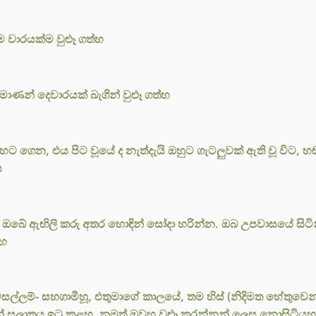
ම වාරයක්ම වුළූ ගත්හ
ුමාණන් දෙවාරයක් බැගින් වුළූ ගත්හ
 හට ගෙන, එය පිට වූයේ ද නැත්දැයි ඔහුට ගැටලුවක් ඇති වූ වි
ය
, ඔබේ ඇඟිලි කරු අතර හොඳින් සෝදා හරින්න. ඔබ උපවාසයේ සිටින
ීහ
වසල්ලම්- සහගාමීහූ, එතුමාගේ කාලයේ, තම හිස් (නිදිමත හේතුව
න් සලාතය ඉටු කළහ. නමුත් ඔවුහු වුළූ කරන්නන් ලෙස නොසිටියහ