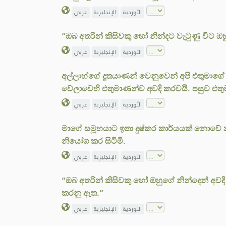
الأوردية
الإنجليزية
عربي
“ඔබ අතරින් කිසිවකු හෝ නින්දට වැටුණු විට ඔහු
الأوردية
الإنجليزية
عربي
අල්ලාහ්ගේ දූතයාණන් වෙනුවෙන් අපි එතුමාගේ ම
වේලාවෙහි එතුමාණන්ව අවදි කරවයි. පසුව එතුමා
الأوردية
الإنجليزية
عربي
මාගේ සමූහයාට ඉතා දුෂ්කර කාර්යයක් නොවේ නම
නියෝග කර සිටිමි.
الأوردية
الإنجليزية
عربي
“ඔබ අතරින් කිසිවකු හෝ ඔහුගේ නින්දෙන් අවදි වූ
කරනු ඇත.”
الأوردية
الإنجليزية
عربي