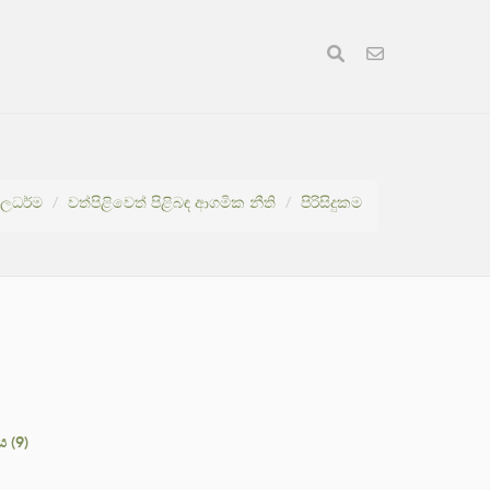
ූලධර්ම
වත්පිළිවෙත් පිළිබඳ ආගමික නීති
පිරිසිදුකම
 (9)