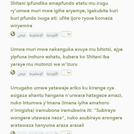
Shitani ipfundika amapfundo atatu mu irugu
ry'umwe muri mwe igihe aryamye, igakubita kuri
buri pfundo ivuga ati: ufite ijoro ryose komeza
wiryamire
الأوردية
الإنجليزية
عربي
Umwe muri mwe nakanguka avuye mu bitotsi, ajye
yipfuna inshuro eshatu, kubera ko Shitani iba
yaraye mu mutonzi we w'izuru
الأوردية
الإنجليزية
عربي
Umugabo umwe yatawaje ariko ku kirenge cye
asigaza ahantu hangana n'urwara hatageze amazi,
nuko Intumwa y'Imana (Imana iyihe amahoro
n'imigisha) iramubona iramubwira iti: "Subirayo
wongere utawaze neza", nuko asubirayo arongera
aratawaza hanyuma araza arasali