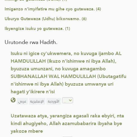
Imigenzo n'imyifatire mu gihe cyo gutawaza. (4)
Uburyo Gutawaza (Udhu) bikorwamo. (6)
Ibyangiza isuku yo gutawaza. (1)
Urutonde rwa Hadith.
Isuku ni igice cy'ukwemera, no kuvuga ijambo AL
HAMDULILLAH (Ikuzo n'ishimwe ni ibya Allah),
byuzuza umunzani, no kuvuga amagambo
SUBHANALLAH WAL HAMDULILLAH (Ubutagatifu
n'ishimwe ni ibya Allah) byuzuza umwanya uri
hagati y'ikirere n'isi
الأوردية
الإنجليزية
عربي
Uzatawaza atya, yarangiza agasali raka ebyiri, nta
kindi ahugiyeho, Allah azamubabarira ibyaha bye
yakoze mbere