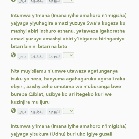
الأوردية
الإنجليزية
عربي
Intumwa y'Imana (Imana iyihe amahoro n'imigisha)
yajyaga yiyuhagira amazi yuzuye Swa'a kugeza ku
mashyi abiri inshuro eshanu, yatawaza igakoresha
amazi yuzuye amashyi abiri y'ibiganza biringaniye
bitari binini bitari na bito
الأوردية
الإنجليزية
عربي
Nta muyisilamu n'umwe utawaza agatunganya
isuku ye neza, hanyuma agahaguruka agasali raka
ebyiri, azishyizeho umutima we n'uburanga bwe
bureba Qiblat, usibye ko ari itegeko kuri we
kuzinjira mu ijuru
الأوردية
الإنجليزية
عربي
Intumwa y'Imana (Imana iyihe amahoro n'imigisha)
yajyaga yisukura (Udhu) buri uko igiye gusali