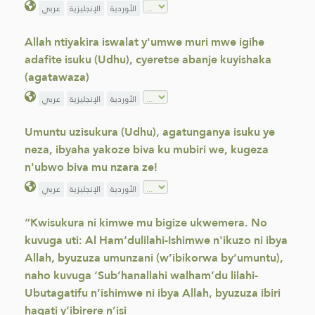
الأوردية
الإنجليزية
عربي
Allah ntiyakira iswalat y'umwe muri mwe igihe
adafite isuku (Udhu), cyeretse abanje kuyishaka
(agatawaza)
الأوردية
الإنجليزية
عربي
Umuntu uzisukura (Udhu), agatunganya isuku ye
neza, ibyaha yakoze biva ku mubiri we, kugeza
n'ubwo biva mu nzara ze!
الأوردية
الإنجليزية
عربي
“Kwisukura ni kimwe mu bigize ukwemera. No
kuvuga uti: Al Ham’dulilahi-Ishimwe n'ikuzo ni ibya
Allah, byuzuza umunzani (w’ibikorwa by’umuntu),
naho kuvuga ‘Sub’hanallahi walham’du lilahi-
Ubutagatifu n’ishimwe ni ibya Allah, byuzuza ibiri
hagati y’ibirere n’isi