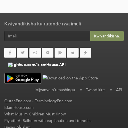
Kwiyandikisha ku rutonde rwa imeli
Kwiyandikisha.
github.com/IslamHouse-API
Ibijyanye n'umushinga.
•
Twandikire.
•
API
QuranEnc.com
-
TerminologyEnc.com
IslamHouse.com
What Muslim Children Must Know
Riyadh Al-Salheen with explanation and benefits
Bayan Al-Islam