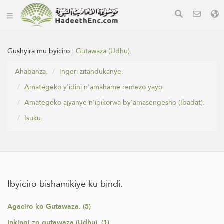
Gushyira mu byiciro.:
Gutawaza (Udhu).
Ahabanza.
Ingeri zitandukanye.
Amategeko y'idini n'amahame remezo yayo.
Amategeko ajyanye n'ibikorwa by'amasengesho (Ibadat).
Isuku.
Ibyiciro bishamikiye ku bindi.
Agaciro ko Gutawaza. (5)
Inkingi zo gutawaza (Udhu). (1)