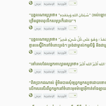
الأوردية
الإنجليزية
عربي
“បុគ្គលណាសូត្រថា៖ "سُبْحَانَ اللهِ وَبِحَمْدِهِ" (អល់ឡោះមហាស្អាតស្អំ ហើយការសរសើរទាំងឡាយ គឺសម្រាប់ទ្រង់) ចំនួនមួយរយដងក្នុងមួយថ្ងៃ គេនឹងអភ័យទោសឲ្យជននោះ ទោះជាបាបកម្មនោះ
ច្រើនដូចពពុះទឹកសមុទ្រក៏ដោយ”។
الأوردية
الإنجليزية
عربي
“បុគ្គលណាសូត្រថា៖ "لا إلهَ إِلا اللهُ وَحْدَهُ لا شَريكَ لَهُ ، لَهُ الـمُلْكُ وَلَهُ الحَمْدُ ؛ وَهُوَ عَلَى كُلِّ شَيْءٍ قَدِيرٌ" (គ្មានទេម្ចាស់ដែលត្រូវគេគោរពសក្ការៈដ៏ពិតប្រាកដ គឺមានតែអល់ឡោះមួយគត់
គ្មានទេស្ហ៊ីរិកទៅចំពោះទ្រង់។ ទ្រង់ជាម្ចាស់កម្មសិទ្ធិ 
الأوردية
الإنجليزية
عربي
الأوردية
الإنجليزية
عربي
“ពិតប្រាកដណាស់ ខ្ញុំមិនបានសុំឲ្យពួកអ្នកស្បថដោយចោទប្
លើកសរសើរពីពួកអ្នកនៅចំពោះមុខម៉ាឡាអ៊ីកាត់ទាំងឡា
الأوردية
الإنجليزية
عربي