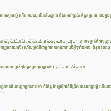
និងជាអ្នកត្រូវគេសរសើរ ហើយទ្រង់គឺជាអ្នកមានអានុភាពលើអ្វីៗទាំងអស់) ចំនួន១០ដង
“នៅពេលដែលអ្នកអាហ្សានសូត្រថា៖ الله أَكْبَرُ الله أَكْبَرُ ពេលនោះ ម្នាក់ៗនៃពួកអ្នកត្រូវសូត្រថា៖ الله أَكْبَرُ الله أَكْبَرُ ។
រកាន់ចំពោះពួកអ្នកនោះទេ។ ក៏ប៉ុន្ដែ ម៉ាឡាអ៊ីកាត់ជីព្រីលបានមកជួបខ្ញុំ ហើយប
យ”។