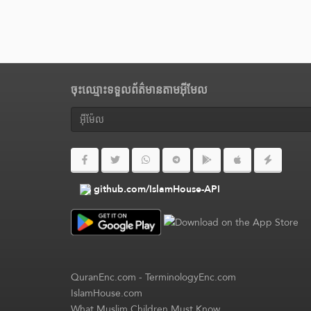
ចុះឈ្មោះទទួលព័ត៌មានតាមអ៊ីមែល
github.com/IslamHouse-API
QuranEnc.com
-
TerminologyEnc.com
IslamHouse.com
What Muslim Children Must Know