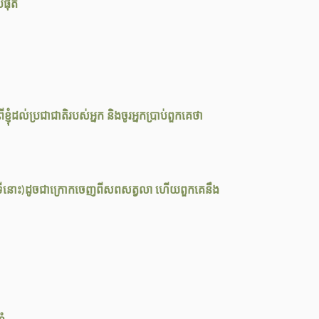
បំផុត
ញុំដល់ប្រជាជាតិរបស់អ្នក និងចូរអ្នកប្រាប់ពួកគេថា
ីទីនោះ)ដូចជាក្រោកចេញពីសពសត្វលា ហើយពួកគេនឹង