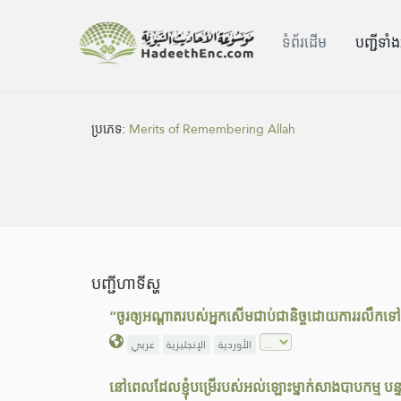
ទំព័រ​ដេីម
បញ្ជីទាំ
ប្រភេទ:
Merits of Remembering Allah
បញ្ជីហាទីស្ហ
“ចូរឲ្យអណ្ដាតរបស់អ្នកសើមជាប់ជានិច្ចដោយការរលឹក
الأوردية
الإنجليزية
عربي