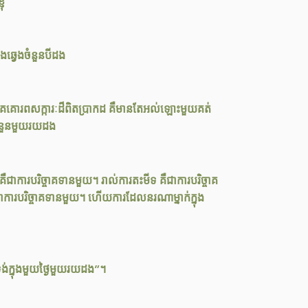
ុំ
ងឆ្វេងចំនួនបីដង
ងៃចំនួនមួយរយដង
ឺជាការបរិច្ចាគទានមួយ។ រាល់ការតះមីទ គឺជាការបរិច្ចាគ
គឺជាការបរិច្ចាគទានមួយ។ ហើយការដែលនរណាម្នាក់ក្នុង
ង់ក្នុងមួយថ្ងៃមួយរយដង”។