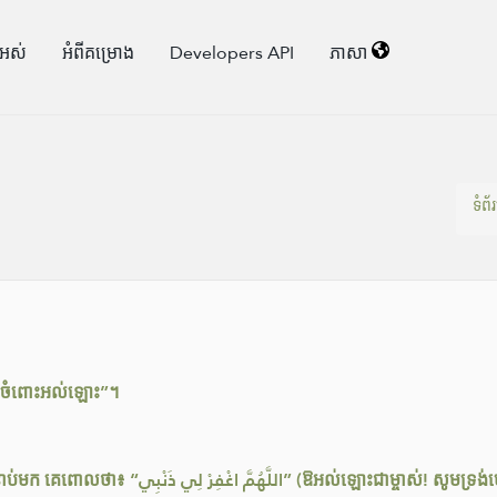
ងអស់
អំពី​គម្រោង
Developers API
ភាសា
ទំព័រ
ទៅចំពោះអល់ឡោះ”។
នៅពេលដែលខ្ញុំបម្រើរបស់អល់ឡោះម្នាក់សាងបាបកម្ម បន្ទាប់មក គេពោលថា៖ “ْبِي