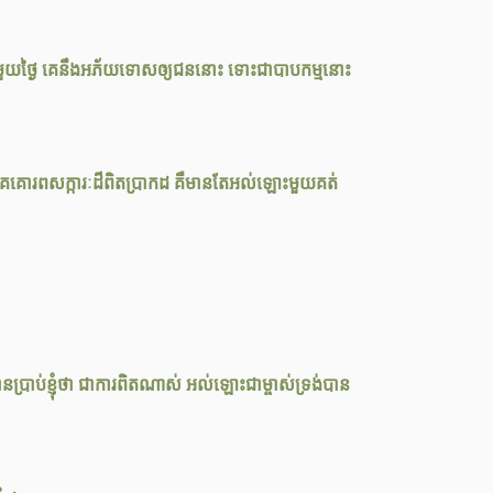
ានប្រាប់ខ្ញុំថា ជាការពិតណាស់ អល់ឡោះជាម្ចាស់ទ្រង់បាន