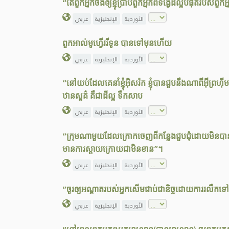
“តើពួកអ្នកចង់ឲ្យខ្ញុំប្រាប់ពួកអ្នកពីទង្វើដ៏ល្អបំផុតរបស់ព
الأوردية
الإنجليزية
عربي
ពួកអាល់មូហ្វើររីទូន បានទៅមុនហើយ
الأوردية
الإنجليزية
عربي
“នៅយប់ដែលគេនាំខ្ញុំអ៊ិសរ៉ក ខ្ញុំបានជួបនឹងណាពីអ៊ីព្រហ
ឋានសួគ៌ គឺជាដីល្អ ទឹកសាប
الأوردية
الإنجليزية
عربي
“ក្រុមណាមួយដែលក្រោកចេញពីកន្លែងជួបជុំដោយមិនបា
មានការស្ដាយក្រោយជាមិនខាន”។
الأوردية
الإنجليزية
عربي
“ចូរឲ្យអណ្ដាតរបស់អ្នកសើមជាប់ជានិច្ចដោយការរលឹក
الأوردية
الإنجليزية
عربي