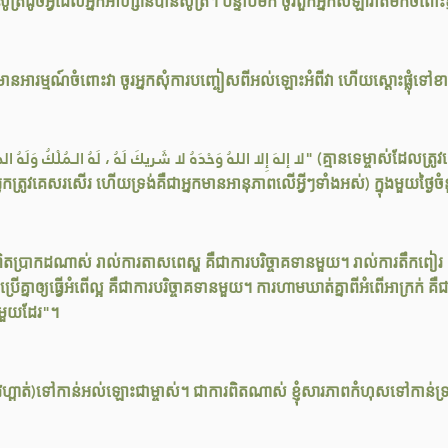
្រដូចអ្វីដែលអ្នកអាហ្សានបានសូត្រ។ បន្ទាប់មក ចូរពួកអ្នកសឡាវ៉ាតមកចំពោះខ្ញ
អារម្មណ៍ចំពោះវា ចូរអ្នកសុំការបញ្ចៀសពីអល់ឡោះអំពីវា ហើយស្តោះផ្លុំទៅខា
និងជាអ្នកត្រូវគេសរសើរ ហើយទ្រង់គឺជាអ្នកមានអានុភាពលើអ្វីៗទាំងអស់) ក្នុងមួយថ្
? ពិតប្រាកដណាស់ រាល់ការតាសពេស្ហ គឺជាការបរិច្ចាគទានមួយ។ រាល់ការតឹកពៀរ គ
គ្នាឲ្យធ្វើអំពើល្អ គឺជាការបរិច្ចាគទានមួយ។ ការហាមឃាត់គ្នាពីអំពើអាក្រក់ 
នមួយដែរ"។
ពាត់)ទៅកាន់អល់ឡោះជាម្ចាស់។ ជាការពិតណាស់ ខ្ញុំសារភាពកំហុសទៅកាន់ទ្រ