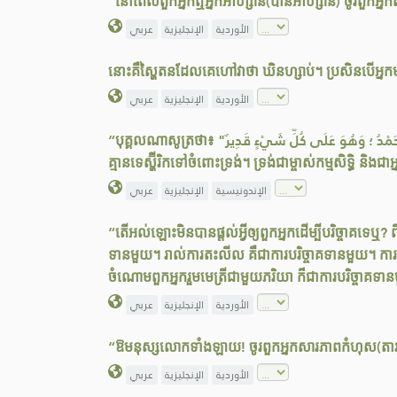
“នៅពេលពួកអ្នកឮអ្នកអាហ្សាន(បានអាហ្សាន) ចូរពួកអ្នកសូត
الأوردية
الإنجليزية
عربي
នោះគឺស្ហៃតនដែលគេហៅវាថា ឃិនហ្សាប់។ ប្រសិនបើអ្នកមាន
الأوردية
الإنجليزية
عربي
“បុគ្គលណាសូត្រថា៖ "لا إلهَ إِلا اللهُ وَحْدَهُ لا شَريكَ لَهُ ، لَهُ الـمُلْكُ وَلَهُ الحَمْدُ ؛ وَهُوَ عَلَى كُلِّ شَيْءٍ قَدِيرٌ" (គ្មានទេម្ចាស់ដែលត្រូវគេគោរពសក្ការៈដ៏ពិតប្រាកដ គឺមានតែអល់ឡោះមួយគត់
គ្មានទេស្ហ៊ីរិកទៅចំពោះទ្រង់។ ទ្រង់ជាម្ចាស់កម្មសិទ្ធិ 
الإندونيسية
الإنجليزية
عربي
“តើអល់ឡោះមិនបានផ្តល់អ្វីឲ្យពួកអ្នកដើម្បីបរិច្ចាគទេឬ
ទានមួយ។ រាល់ការតះលីល គឺជាការបរិច្ចាគទានមួយ។ ការប្រើ
ចំណោមពួកអ្នករួមមេត្រីជាមួយភរិយា ក៏ជាការបរិច្ចាគទា
الأوردية
الإنجليزية
عربي
“ឱមនុស្សលោកទាំងឡាយ! ចូរពួកអ្នកសារភាពកំហុស(តាវហ្
الأوردية
الإنجليزية
عربي