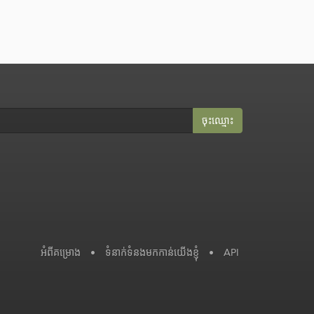
ចុះ​ឈ្មោះ
អំពី​គម្រោង
•
ទំនាក់ទំនងមកកាន់យើងខ្ញុំ
•
API