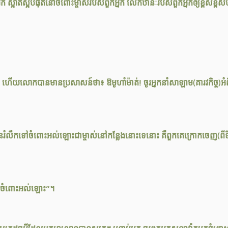
ួកអ្នក ស្អាតស្អំបំផុតនៅចំពោះម្ចាស់របស់ពួកអ្នក លើកឋានៈរបស់ពួកអ្នកឲ្យខ្ពស់ខ្ពស់
៊ីម ហើយលោកបានមានប្រសាសន៍ថា៖ ឱមូហាំម៉ាត់! ចូរអ្នកនាំសាឡាម(គារវកិច្ច)អំពីខ្
នរំលឹកទៅចំពោះអល់ឡោះជាម្ចាស់នៅកន្លែងនោះទេនោះ គឺពួកគេក្រោកចេញ(ព
ទៅចំពោះអល់ឡោះ”។