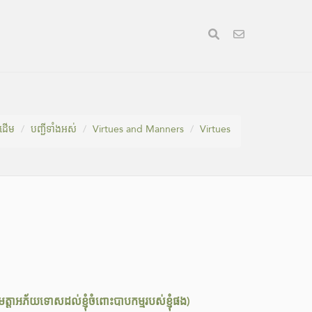
​ដេីម
បញ្ជីទាំងអស់
Virtues and Manners
Virtues
اللَّهُمَّ اغْفِرْ لِي ذَن” (ឱអល់ឡោះជាម្ចាស់! សូមទ្រង់មេត្តាអភ័យទោសដល់ខ្ញុំចំពោះបាបកម្មរបស់ខ្ញុំផង)