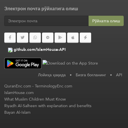
Электрон почта рўйхатига олиш
Рўйхатга олиш
github.com/IslamHouse-API
Лойиҳа ҳақида
•
Бизга боғланинг
•
API
QuranEnc.com
-
TerminologyEnc.com
IslamHouse.com
What Muslim Children Must Know
Riyadh Al-Salheen with explanation and benefits
Bayan Al-Islam