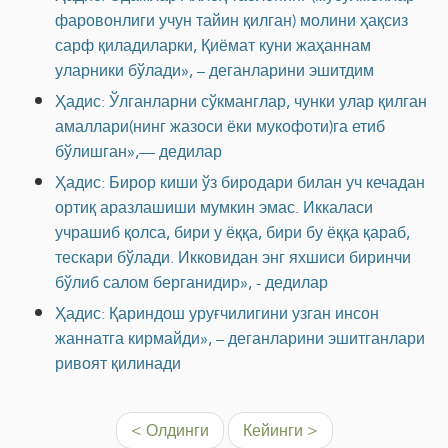
фаровонлиги учун тайин қилган) молини ҳақсиз
сарф қиладиларки, Қиёмат куни жаҳаннам
уларники бўлади», – деганларини эшитдим
Ҳадис: Ўлганларни сўкманглар, чунки улар қилган
амаллари(нинг жазоси ёки мукофоти)га етиб
бўлишган»,— дедилар
Ҳадис: Бирор киши ўз биродари билан уч кечадан
ортиқ аразлашиши мумкин эмас. Иккаласи
учрашиб қолса, бири у ёққа, бири бу ёққа қараб,
тескари бўлади. Икковидан энг яхшиси биринчи
бўлиб салом берганидир», - дедилар
Ҳадис: Қариндош уруғчилигини узган инсон
жаннатга кирмайди», – деганларини эшитганлари
ривоят қилинади
< Олдинги
Кейинги >