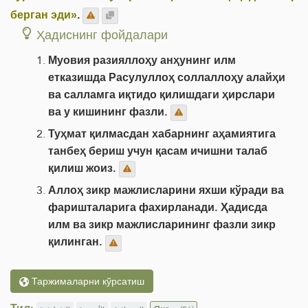
берган эди»
.
Ҳадиснинг фойдалари
Муовия разияллоҳу анҳунинг илм
етказишда Расулуллоҳ соллаллоҳу алайҳи
ва салламга иқтидо қилишдаги ҳирслари
ва у кишининг фазли.
Туҳмат қилмасдан хабарнинг аҳамиятига
танбеҳ бериш учун қасам ичишни талаб
қилиш жоиз.
Аллоҳ зикр мажлисларини яхши кўради ва
фаришталарига фахирланади. Ҳадисда
илм ва зикр мажлисларининг фазли зикр
қилинган.
Таржималарни кўрсатиш