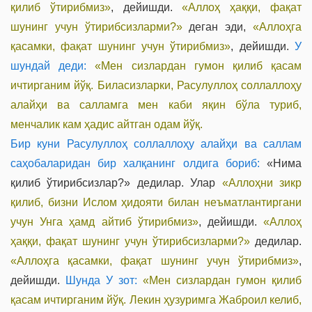
қилиб ўтирибмиз»
, дейишди.
«Аллоҳ ҳаққи, фақат
шунинг учун ўтирибсизларми?»
деган эди,
«Аллоҳга
қасамки, фақат шунинг учун ўтирибмиз»
, дейишди.
У
шундай деди:
«Мен сизлардан гумон қилиб қасам
ичтирганим йўқ. Биласизларки, Расулуллоҳ соллаллоҳу
алайҳи ва салламга мен каби яқин бўла туриб,
менчалик кам ҳадис айтган одам йўқ.
Бир куни Расулуллоҳ соллаллоҳу алайҳи ва саллам
саҳобаларидан бир халқанинг олдига бориб:
«Нима
қилиб ўтирибсизлар?»
дедилар. Улар
«Аллоҳни зикр
қилиб, бизни Ислом ҳидояти билан неъматлантиргани
учун Унга ҳамд айтиб ўтирибмиз»
, дейишди.
«Аллоҳ
ҳаққи, фақат шунинг учун ўтирибсизларми?»
дедилар.
«Аллоҳга қасамки, фақат шунинг учун ўтирибмиз»
,
дейишди.
Шунда У зот:
«Мен сизлардан гумон қилиб
қасам ичтирганим йўқ. Лекин ҳузуримга Жаброил келиб,