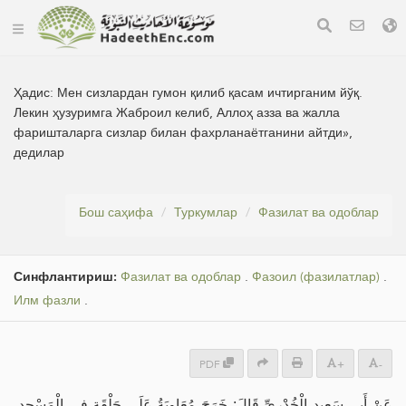
Ҳадис:
Мен сизлардан гумон қилиб қасам ичтирганим йўқ.
Лекин ҳузуримга Жаброил келиб, Аллоҳ азза ва жалла
фаришталарга сизлар билан фахрланаётганини айтди»,
дедилар
Бош саҳифа
Туркумлар
Фазилат ва одоблар
Синфлантириш:
Фазилат ва одоблар
.
Фазоил (фазилатлар)
.
Илм фазли
.
PDF
+
-
عَنْ أَبِي سَعِيدٍ الْخُدْرِيِّ قَالَ: خَرَجَ مُعَاوِيَةُ عَلَى حَلْقَةٍ فِي الْمَسْجِدِ،