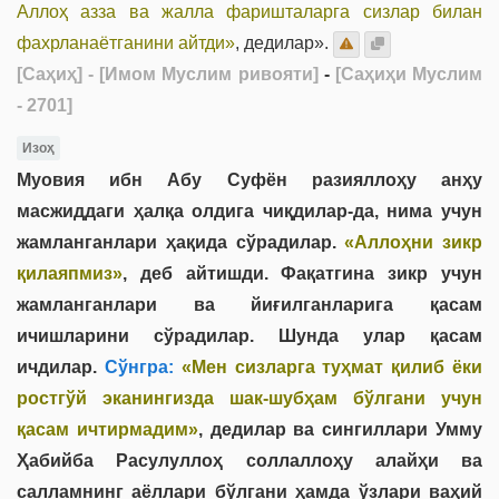
Аллоҳ азза ва жалла фаришталарга сизлар билан
фахрланаётганини айтди»
, дедилар».
[Саҳиҳ]
- [Имом Муслим ривояти]
-
[Саҳиҳи Муслим
- 2701]
Изоҳ
Муовия ибн Абу Суфён разияллоҳу анҳу
масжиддаги ҳалқа олдига чиқдилар-да, нима учун
жамланганлари ҳақида сўрадилар.
«Аллоҳни зикр
қилаяпмиз»
, деб айтишди. Фақатгина зикр учун
жамланганлари ва йиғилганларига қасам
ичишларини сўрадилар. Шунда улар қасам
ичдилар.
Сўнгра:
«Мен сизларга туҳмат қилиб ёки
ростгўй эканингизда шак-шубҳам бўлгани учун
қасам ичтирмадим»
, дедилар ва сингиллари Умму
Ҳабийба Расулуллоҳ соллаллоҳу алайҳи ва
салламнинг аёллари бўлгани ҳамда ўзлари ваҳий