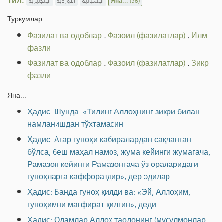
Тил:
الإنجليزية
الأوردية
الإسبانية
Яна...
(56)
Туркумлар
Фазилат ва одоблар
.
Фазоил (фазилатлар)
.
Илм
фазли
Фазилат ва одоблар
.
Фазоил (фазилатлар)
.
Зикр
фазли
Яна...
Ҳадис: Шунда: «Тилинг Аллоҳнинг зикри билан
намланишдан тўхтамасин
Ҳадис: Агар гуноҳи кабиралардан сақланган
бўлса, беш маҳал намоз, жума кейинги жумагача,
Рамазон кейинги Рамазонгача ўз ораларидаги
гуноҳларга каффоратдир», дер эдилар
Ҳадис: Банда гуноҳ қилди ва: «Эй, Аллоҳим,
гуноҳимни мағфират қилгин», деди
Ҳадис: Одамлар Аллоҳ таолонинг (мусулмонлар