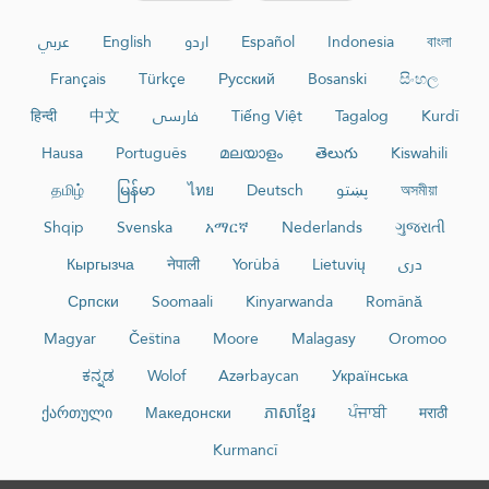
عربي
English
اردو
Español
Indonesia
বাংলা
Français
Türkçe
Русский
Bosanski
සිංහල
हिन्दी
中文
فارسی
Tiếng Việt
Tagalog
Kurdî
Hausa
Português
മലയാളം
తెలుగు
Kiswahili
தமிழ்
မြန်မာ
ไทย
Deutsch
پښتو
অসমীয়া
Shqip
Svenska
አማርኛ
Nederlands
ગુજરાતી
Кыргызча
नेपाली
Yorùbá
Lietuvių
دری
Српски
Soomaali
Kinyarwanda
Română
Magyar
Čeština
Moore
Malagasy
Oromoo
ಕನ್ನಡ
Wolof
Azərbaycan
Українська
ქართული
Македонски
ភាសាខ្មែរ
ਪੰਜਾਬੀ
मराठी
Kurmancî