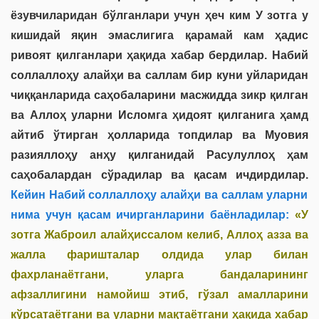
ёзувчиларидан бўлганлари учун ҳеч ким У зотга у
кишидай яқин эмаслигига қарамай кам ҳадис
ривоят қилганлари ҳақида хабар бердилар. Набий
соллаллоҳу алайҳи ва саллам бир куни уйларидан
чиққанларида саҳобаларини масжидда зикр қилган
ва Аллоҳ уларни Исломга ҳидоят қилганига ҳамд
айтиб ўтирган ҳолларида топдилар ва Муовия
разияллоҳу анҳу қилганидай Расулуллоҳ ҳам
саҳобалардан сўрадилар ва қасам ичдирдилар.
Кейин Набий соллаллоҳу алайҳи ва саллам уларни
нима учун қасам ичирганларини баёнладилар:
«У
зотга Жаброил алайҳиссалом келиб, Аллоҳ азза ва
жалла фаришталар олдида улар билан
фахрланаётгани, уларга бандаларининг
афзаллигини намойиш этиб, гўзал амалларини
кўрсатаётгани ва уларни мақтаётгани ҳақида хабар