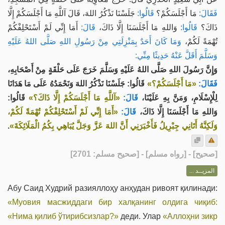
فَقَالَ:
مَا أَجْلَسَكُمْ؟
قَالُوا:
جَلَسْنَا نَذْكُرُ اللهَ، قَالَ آللَّهِ مَا أَجْلَسَكُمْ إِلَّا
ذَاكَ؟
قَالُوا:
وَاللهِ مَا أَجْلَسَنَا إِلَّا ذَاكَ،
قَالَ:
أَمَا إِنِّي لَمْ أَسْتَحْلِفْكُمْ
تُهْمَةً لَكُمْ،
وَمَا كَانَ أَحَدٌ بِمَنْزِلَتِي مِنْ رَسُولِ اللهِ صَلَّى اللهُ عَلَيْهِ
وَسَلَّمَ أَقَلَّ عَنْهُ حَدِيثًا مِنِّي:
وَإِنَّ رَسُولَ اللهِ صَلَّى اللهُ عَلَيْهِ وَسَلَّمَ خَرَجَ عَلَى حَلْقَةٍ مِنْ أَصْحَابِهِ،
فَقَالَ:
«مَا أَجْلَسَكُمْ؟»
قَالُوا: جَلَسْنَا نَذْكُرُ اللهَ وَنَحْمَدُهُ عَلَى مَا هَدَانَا
لِلْإِسْلَامِ، وَمَنَّ بِهِ عَلَيْنَا،
قَالَ:
«آللَّهِ مَا أَجْلَسَكُمْ إِلَّا ذَاكَ؟»
قَالُوا:
وَاللهِ مَا أَجْلَسَنَا إِلَّا ذَاكَ،
قَالَ:
«أَمَا إِنِّي لَمْ أَسْتَحْلِفْكُمْ تُهْمَةً لَكُمْ،
.
وَلَكِنَّهُ أَتَانِي جِبْرِيلُ فَأَخْبَرَنِي أَنَّ اللهَ عَزَّ وَجَلَّ يُبَاهِي بِكُمُ الْمَلَائِكَةَ»
] - [رواه مسلم] - [صحيح مسلم: 2701]
صحيح
[
المزيــد ...
Абу Саид Худрий разияллоҳу анҳудан ривоят қилинади:
«Муовия масжиддаги бир халқанинг олдига чиқиб:
«Нима қилиб ўтирибсизлар?»
деди. Улар
«Аллоҳни зикр