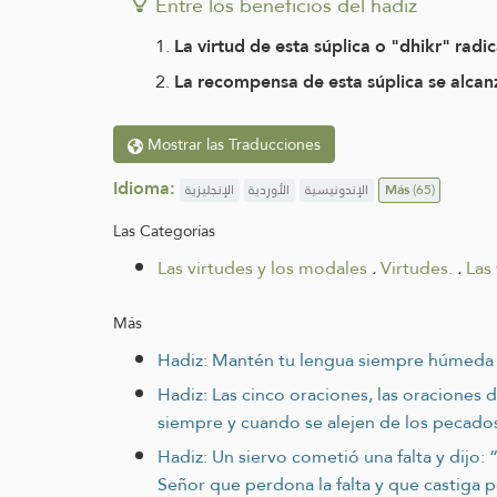
Entre los beneficios del hadiz
La virtud de esta súplica o "dhikr" rad
La recompensa de esta súplica se alcanz
Mostrar las Traducciones
Idioma:
الإنجليزية
الأوردية
الإندونيسية
Más
(65)
Las Categorías
Las virtudes y los modales
.
Virtudes.
.
Las
Más
Hadiz: Mantén tu lengua siempre húmeda 
Hadiz: Las cinco oraciones, las oraciones
siempre y cuando se alejen de los pecado
Hadiz: Un siervo cometió una falta y dijo: 
Señor que perdona la falta y que castiga po