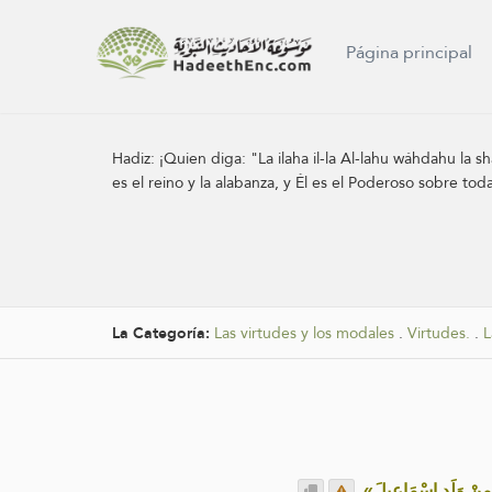
Página principal
Hadiz:
¡Quien diga: "La ilaha il-la Al-lahu wáhdahu la s
es el reino y la alabanza, y Él es el Poderoso sobre toda
La Categoría:
Las virtudes y los modales
.
Virtudes.
.
L
.
«ٍ مِنْ وَلَدِ إِسْمَاعِيلَ