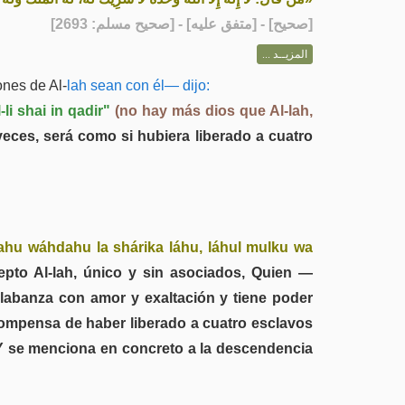
] - [متفق عليه] - [صحيح مسلم: 2693]
صحيح
[
المزيــد ...
ones de Al-
lah sean con él— dijo:
li shai in qadir"
(no hay más dios que Al-lah,
 veces, será como si hubiera liberado a cuatro
l-lahu wáhdahu la shárika láhu, láhul mulku wa
pto Al-lah, único y sin asociados, Quien —
alabanza con amor y exaltación y tiene poder
ecompensa de haber liberado a cuatro esclavos
. Y se menciona en concreto a la descendencia