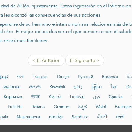
ad de Al-láh injustamente. Estos ingresarán en el Infierno en 
a les alcanzó las consecuencias de sus acciones.
separarse de su hermano e interrumpir sus relaciones más de
al otro. El mejor de los dos será el que comience con el saludo
s relaciones familiares.
< El Anterior
El Siguiente >
ئۇيغۇ
বাংলা
Français
Türkçe
Русский
Bosanski
සි
മലയാളം
తెలుగు
Kiswahili
தமிழ்
မြန်မာ
ไทย
De
Кыргызча
नेपाली
Yorùbá
Lietuvių
دری
Српски
Fulfulde
Italiano
Oromoo
ಕನ್ನಡ
Wolof
Българс
ngala
Македонски
ភាសាខ្មែរ
Bambara
ਪੰਜਾਬੀ
मराठी