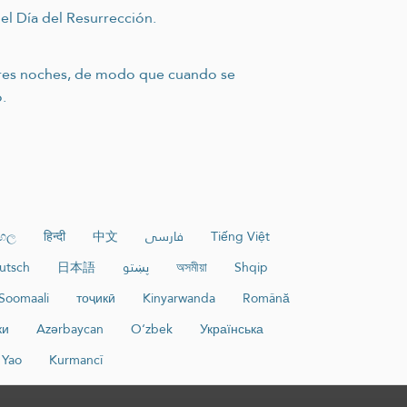
el Día del Resurrección.
 tres noches, de modo que cuando se
.
ංහල
हिन्दी
中文
فارسی
Tiếng Việt
utsch
日本語
پښتو
অসমীয়া
Shqip
Soomaali
тоҷикӣ
Kinyarwanda
Română
ки
Azərbaycan
O‘zbek
Українська
Yao
Kurmancî