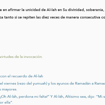
ica en afirmar la unicidad de Al-lah en Su divinidad, soberaní
a tanto si se repiten las diez veces de manera consecutiva co
 virtudes de la invocación.
con el recuerdo de Al-lah
 del viernes (rezo del yumuah) y los ayunos de Ramadán a Rama
s mayores.
“¡Oh Al-láh, perdona mi falta!” Y Al-láh, Altísimo sea, dijo: “Mi
r ella”.