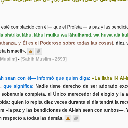
 esté complacido con él— que el Profeta —la paz y las bendici
 la shárika láhu, láhul mulku wa láhulhamd, wa huwa alá kul-
alabanza, y Él es el Poderoso sobre todas las cosas)
, diez
ta Ismael!».
 Muslim]
-
[Sahih Muslim - 2693]
ah sean con él— informó que quien diga:
«La ilaha il-l A
»
,
que significa:
Nadie tiene derecho de ser adorado exce
 soberanía completa, el Único merecedor del elogio y la 
ida; quien lo repita diez veces durante el día tendrá la r
ahim –la paz y las bendiciones de Al-lah sean con ambos—
n respecto a todas las demás.