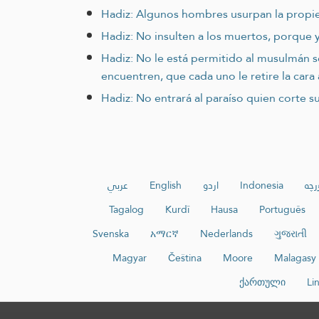
Hadiz: Algunos hombres usurpan la propied
Hadiz: No insulten a los muertos, porque y
Hadiz: No le está permitido al musulmán 
encuentren, que cada uno le retire la cara 
Hadiz: No entrará al paraíso quien corte su
عربي
English
اردو
Indonesia
رچە
Tagalog
Kurdî
Hausa
Português
Svenska
አማርኛ
Nederlands
ગુજરાતી
Magyar
Čeština
Moore
Malagasy
ქართული
Li