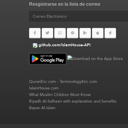
Resgistrarse en la lista de correo
github.com/IslamHouse-API
QuranEnc.com
-
TerminologyEnc.com
IslamHouse.com
What Muslim Children Must Know
Riyadh Al-Salheen with explanation and benefits
Bayan Al-Islam