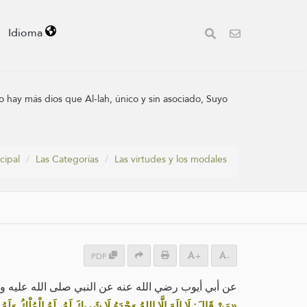
Idioma
(no hay más dios que Al-lah, único y sin asociado, Suyo
cipal
Las Categorías
Las virtudes y los modales
PDF
+
-
عن أبي أيوب رضي الله عنه عن النبي صلى الله عليه :
مَنْ قَالَ: لَا إِلَهَ إِلَّا اللهُ وَحْدَهُ لَا شَرِيكَ لَهُ، لَهُ الْمُلْكُ وَ»