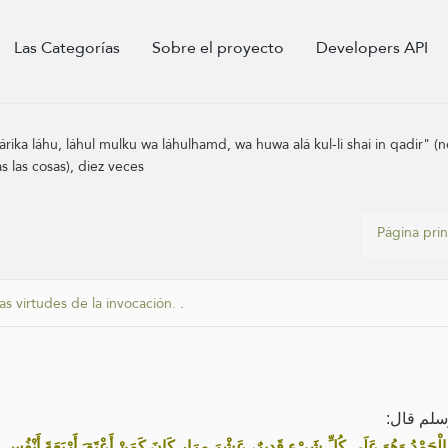
Las Categorías
Sobre el proyecto
Developers API
hárika láhu, láhul mulku wa láhulhamd, wa huwa alá kul-li shai in qadir" 
s las cosas), diez veces
Página prin
as virtudes de la invocación.
.
وسلم قال
لَهُ الْحَمْدُ وَهُوَ عَلَى كُلِّ شَيْءٍ قَدِيرٌ، عَشْرَ مِرَارٍ كَانَ كَمَنْ أَعْتَقَ أَرْبَعَةَ أَنْفُس