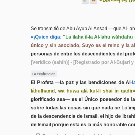
Se transmitió de Abu Ayub Al Ansari —que Al-lah
«¡Quien diga:
"La ilaha il-la Al-lahu wáhdahu
único y sin asociado, Suyo es el reino y la 
personas de entre los descendientes del profe
[Verídico (sahih)]
- [Registrado por Al-Bujari y
La Explicación
El Profeta —la paz y las bendiciones de Al-
l
láhulhamd, wa huwa alá kul-li shai in qadir
glorificado sea— es el Único poseedor de la
sobre todas las cosas sin que nada se Lo imp
de la descendencia de Ismail, el hijo de Ibr
de Ismail porque esta es la más honorable co