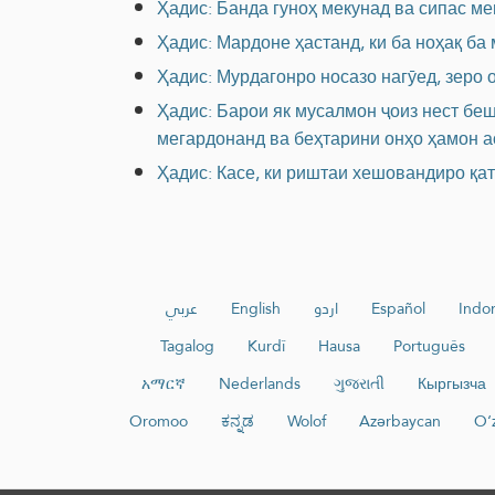
Ҳадис: Банда гуноҳ мекунад ва сипас ме
Ҳадис: Мардоне ҳастанд, ки ба ноҳақ ба
Ҳадис: Мурдагонро носазо нагӯед, зеро
Ҳадис: Барои як мусалмон ҷоиз нест беш
мегардонанд ва беҳтарини онҳо ҳамон ас
Ҳадис: Касе, ки риштаи хешовандиро қ
عربي
English
اردو
Español
Indo
Tagalog
Kurdî
Hausa
Português
አማርኛ
Nederlands
ગુજરાતી
Кыргызча
Oromoo
ಕನ್ನಡ
Wolof
Azərbaycan
O‘