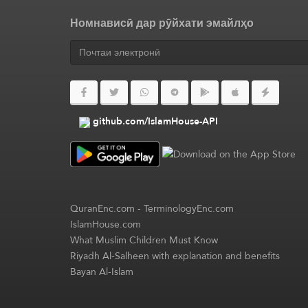
Номнависӣ дар рӯйхати эмайлҳо
github.com/IslamHouse-API
QuranEnc.com
-
TerminologyEnc.com
IslamHouse.com
What Muslim Children Must Know
Riyadh Al-Salheen with explanation and benefits
Bayan Al-Islam