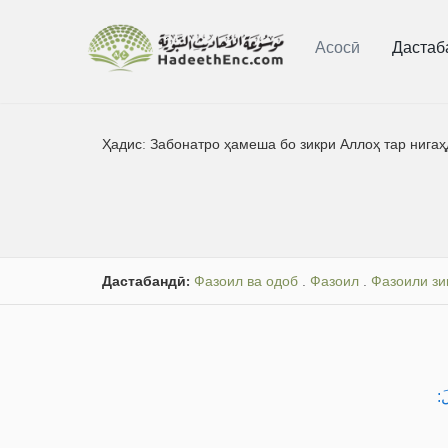
Асосӣ
Дастаб
Ҳадис:
Забонатро ҳамеша бо зикри Аллоҳ тар нига
Дастабандӣ:
Фазоил ва одоб
.
Фазоил
.
Фазоили зи
لَ