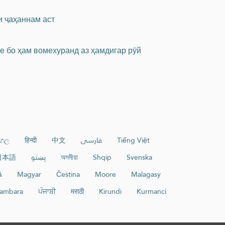
и ҷаҳаннам аст
те бо ҳам вомехуранд аз ҳамдигар рӯй
ංහල
हिन्दी
中文
فارسی
Tiếng Việt
日本語
پښتو
অসমীয়া
Shqip
Svenska
ă
Magyar
Čeština
Moore
Malagasy
ambara
ਪੰਜਾਬੀ
मराठी
Kirundi
Kurmancî