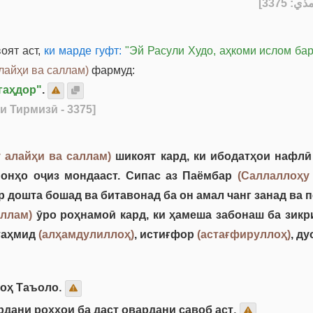
] - [3
оят аст,
ки марде гуфт:
"Эй Расули Худо, аҳкоми ислом бар 
лайҳи ва саллам)
фармуд:
гаҳдор"
.
и Тирмизӣ - 3375]
 алайҳи ва саллам)
шикоят кард, ки ибодатҳои нафл
 онҳо оҷиз мондааст. Сипас аз Паёмбар
(Саллаллоҳу
р дошта бошад ва битавонад ба он амал чанг занад ва 
аллам)
ӯро роҳнамоӣ кард, ки ҳамеша забонаш ба зикри
 таҳмид
(алҳамдулиллоҳ)
, истиғфор
(астағфируллоҳ)
, д
лоҳ Таъоло.
рдани роҳҳои ба даст овардани савоб аст.