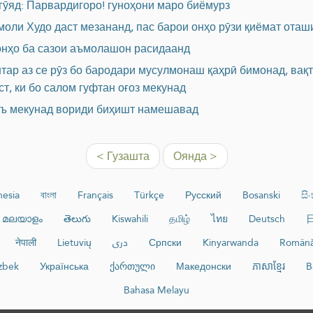
гӯяд: Парвардигоро! гуноҳони маро биёмурз
 моли Худо даст мезананд, пас барои онҳо рӯзи қиёмат оташ
 онҳо ба сазои аъмолашон расидаанд
тар аз се рӯз бо бародари мусулмонаш қаҳрӣ бимонад, вақ
т, ки бо салом гуфтан оғоз мекунад
атъ мекунад вориди биҳишт намешавад
< Гузашта
Оянда >
nesia
বাংলা
Français
Türkçe
Русский
Bosanski
සි
മലയാളം
తెలుగు
Kiswahili
தமிழ்
ไทย
Deutsch
नेपाली
Lietuvių
دری
Српски
Kinyarwanda
Român
zbek
Українська
ქართული
Македонски
ភាសាខ្មែរ
B
Bahasa Melayu