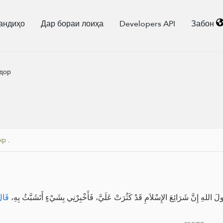
андиҳо
Дар бораи лоиҳа
Developers API
Забон
ҳдор
кр
.
للهِ إِنَّ شَرَائِعَ الإِسْلاَمِ قَدْ كَثُرَتْ عَلَيَّ، فَأَخْبِرْنِي بِشَيْءٍ أَتَشَبَّثُ بِهِ
قَا: