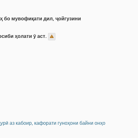
оҳ бо мувофиқати дил, ҷойгузини
сиби ҳолати ӯ аст.
дурӣ аз кабоир, кафорати гуноҳони байни онҳо