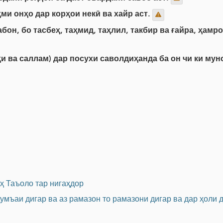
ми онҳо дар корҳои некӣ ва хайр аст.
бон, бо тасбеҳ, таҳмид, таҳлил, такбир ва ғайра, ҳамр
 ва саллам) дар посухи саволдиҳанда ба он чи ки муно
ҳ Таъоло тар нигаҳдор
ҷумъаи дигар ва аз рамазон то рамазони дигар ва дар ҳоли 