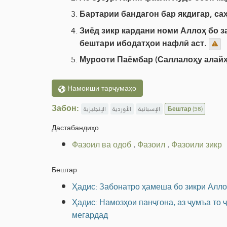
Бартарии бандагон бар якдигар, саҳ
Зиёд зикр кардани номи Аллоҳ бо за
бештари ибодатҳои нафлӣ аст.
Мурооти Паёмбар (Саллалоҳу алайҳи
Намоиши тарҷумаҳо
Забон:
الإنجليزية
الأوردية
الإسبانية
Бештар
(58)
Дастабандиҳо
Фазоил ва одоб
.
Фазоил
.
Фазоили зикр
Бештар
Ҳадис: Забонатро ҳамеша бо зикри Алло
Ҳадис: Намозҳои панҷгона, аз ҷумъа то 
мегардад