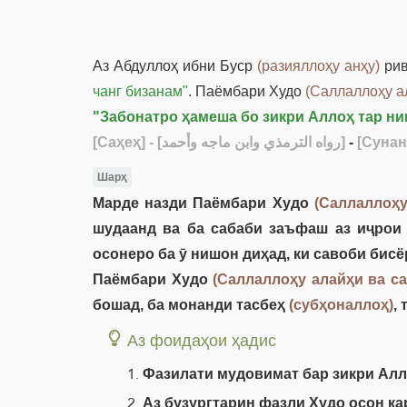
Аз Абдуллоҳ ибни Буср
(разияллоҳу анҳу)
рив
чанг бизанам"
. Паёмбари Худо
(Саллаллоҳу а
"Забонатро ҳамеша бо зикри Аллоҳ тар ни
[Саҳеҳ]
- [رواه الترمذي وابن ماجه وأحمد]
-
[Сунан
Шарҳ
Марде назди Паёмбари Худо
(Саллаллоҳу
шудаанд ва ба сабаби заъфаш аз иҷрои
осонеро ба ӯ нишон диҳад, ки савоби бисё
Паёмбари Худо
(Саллаллоҳу алайҳи ва с
бошад, ба монанди тасбеҳ
(субҳоналлоҳ)
,
Аз фоидаҳои ҳадис
Фазилати мудовимат бар зикри Ал
Аз бузургтарин фазли Худо осон ка