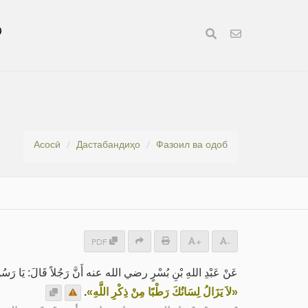
Асосӣ
Дастабандиҳо
Фазоил ва одоб
PDF
+
-
عَنْ عَبْدِ اللهِ بْنِ بُسْرٍ رضي الله عنه أَنَّ رَجُلاً قَالَ: يَا رَسُولَ ا،
.
«لاَ يَزَالُ لِسَانُكَ رَطْبًا مِنْ ذِكْرِ اللَّهِ»