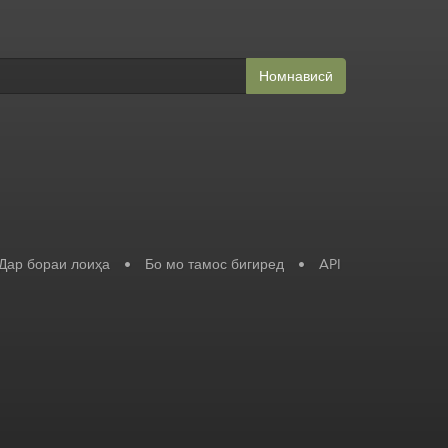
Номнависӣ
Дар бораи лоиҳа
•
Бо мо тамос бигиред
•
API