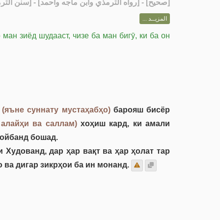
رواه الترمذي وابن ماجه وأحمد] - [سنن الترمذي: 375]
صحيح
[
المزيــد ...
ман зиёд шудааст, чизе ба ман бигӯ, ки ба он
ӣ
(яъне суннату мустаҳабҳо)
барояш бисёр
 алайҳи ва саллам)
хоҳиш кард, ки амали
пойбанд бошад.
 Худованд, дар ҳар вақт ва ҳар ҳолат тар
уо ва дигар зикрҳои ба ин монанд.