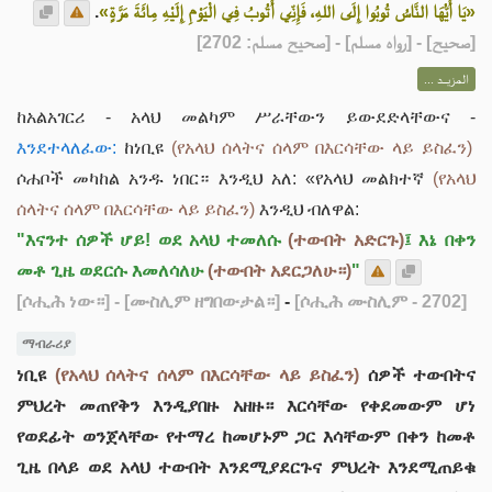
.
«يَا أَيُّهَا النَّاسُ تُوبُوا إِلَى اللهِ، فَإِنِّي أَتُوبُ فِي الْيَوْمِ إِلَيْهِ مِائَةَ مَرَّةٍ»
] - [رواه مسلم] - [صحيح مسلم: 2702]
صحيح
[
المزيــد ...
ከአልአገርሪ - አላህ መልካም ሥራቸውን ይውደድላቸውና -
እንደተላለፈው:
ከነቢዩ
(የአላህ ሰላትና ሰላም በእርሳቸው ላይ ይስፈን)
ሶሐቦች መካከል አንዱ ነበር። እንዲህ አለ: «የአላህ መልክተኛ
(የአላህ
ሰላትና ሰላም በእርሳቸው ላይ ይስፈን)
እንዲህ ብለዋል:
"እናንተ ሰዎች ሆይ! ወደ አላህ ተመለሱ
(ተውበት አድርጉ)
፤ እኔ በቀን
መቶ ጊዜ ወደርሱ እመለሳለሁ
(ተውበት አደርጋለሁ።)
"
[ሶሒሕ ነው።]
- [ሙስሊም ዘግበውታል።]
-
[ሶሒሕ ሙስሊም - 2702]
ማብራሪያ
ነቢዩ
(የአላህ ሰላትና ሰላም በእርሳቸው ላይ ይስፈን)
ሰዎች ተውበትና
ምህረት መጠየቅን እንዲያበዙ አዘዙ። እርሳቸው የቀደመውም ሆነ
የወደፊት ወንጀላቸው የተማረ ከመሆኑም ጋር እሳቸውም በቀን ከመቶ
ጊዜ በላይ ወደ አላህ ተውበት እንደሚያደርጉና ምህረት እንደሚጠይቁ