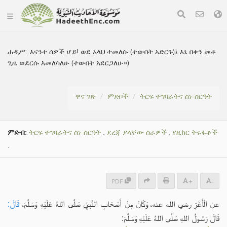
ሐዲሥ:
እናንተ ሰዎች ሆይ! ወደ አላህ ተመለሱ (ተውበት አድርጉ)፤ እኔ በቀን መቶ
ጊዜ ወደርሱ እመለሳለሁ (ተውበት አደርጋለሁ።)
ዋና ገጽ
ምድቦች
ትርፍ ተግባራትና ስነ-ስርዓት
ምድብ:
ትርፍ ተግባራትና ስነ-ስርዓት
.
ደረጃ ያላቸው ስራዎች
.
የዚክር ትሩፋቶች
.
PDF
+
-
عن الْأَغَرِّ رضي الله عنه، وَكَانَ مِنْ أَصْحَابِ النَّبِيِّ صَلَّى اللهُ عَلَيْهِ وَسَلَّمَ،
قَالَ:
قَالَ رَسُولُ اللهِ صَلَّى اللهُ عَلَيْهِ وَسَلَّمَ: