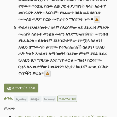
ናቸው። ወንጀሏ ከሰው ልጅ ጋር ተያያዥነት ካላት አራተኛ
መስፈርት አላት። እርሱም: የሰራውን በደል ወደ ባለቤቱ
መመለስ ወይም ከርሱ መጥራትን ማስገኘት ነው።
የነቢዩ (የአላህ ሰላትና ሰላም በእርሳቸው ላይ ይስፈን) ምህረት
መጠየቅ ለሰሩት ወንጀል መሆን እንደማይጠበቅበት መገንዘብ
ያስፈልጋል። ይልቁንም ይህ ባርነታቸው የተሟላ ስለሆነ፤
አላህን በማውሳት ልባቸው የተንጠለጠለች ስለሆነ፤ የአላህ
ሐቅ ትልቅ እንደሆነ ለማሳወቅ፤ ባሪያው ምንም ያህል ቢሰራ
የአላህን ፀጋ ማጓደሉ እንደማይቀር ለመግለፅ፤ ከርሳቸው
በኋላ ለኡመታቸው ከመደንገግ አኳያና ከዚህም ውጪ በርካታ
ጥበቦችን ይዟል።
ትርጉሞችን አሳይ
ቋንቋ:
الإنجليزية
الأوردية
الإسبانية
ተጨማሪ
(45)
ምድቦች