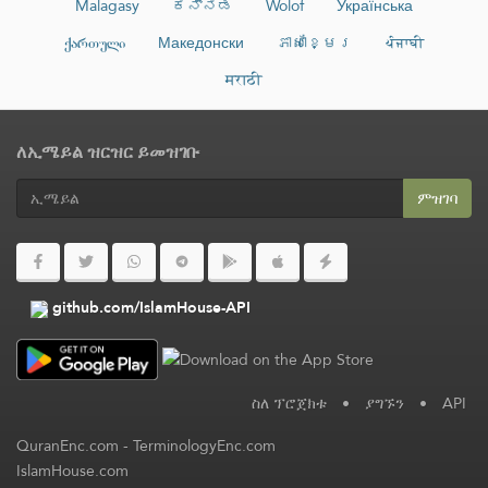
Malagasy
ಕನ್ನಡ
Wolof
Українська
ქართული
Македонски
ភាសាខ្មែរ
ਪੰਜਾਬੀ
मराठी
ለኢሜይል ዝርዝር ይመዝገቡ
ምዝገባ
github.com/IslamHouse-API
ስለ ፕሮጀክቱ
•
ያግኙን
•
API
QuranEnc.com
-
TerminologyEnc.com
IslamHouse.com