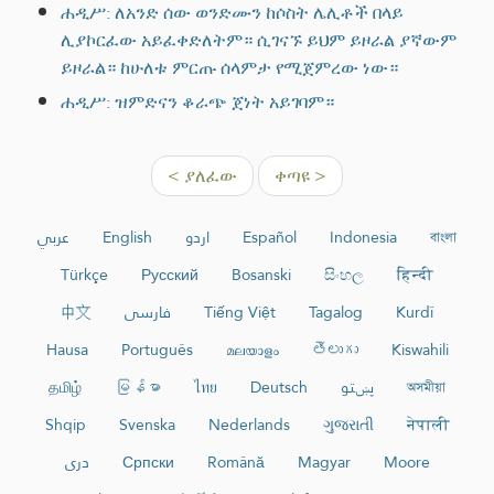
ሐዲሥ: ለአንድ ሰው ወንድሙን ከሶስት ሌሊቶች በላይ
ሊያኮርፈው አይፈቀድለትም። ሲገናኙ ይህም ይዞራል ያኛውም
ይዞራል። ከሁለቱ ምርጡ ሰላምታ የሚጀምረው ነው።
ሐዲሥ: ዝምድናን ቆራጭ ጀነት አይገባም።
< ያለፈው
ቀጣዩ >
عربي
English
اردو
Español
Indonesia
বাংলা
Türkçe
Русский
Bosanski
සිංහල
हिन्दी
中文
فارسی
Tiếng Việt
Tagalog
Kurdî
Hausa
Português
മലയാളം
తెలుగు
Kiswahili
தமிழ்
မြန်မာ
ไทย
Deutsch
پښتو
অসমীয়া
Shqip
Svenska
Nederlands
ગુજરાતી
नेपाली
دری
Српски
Română
Magyar
Moore