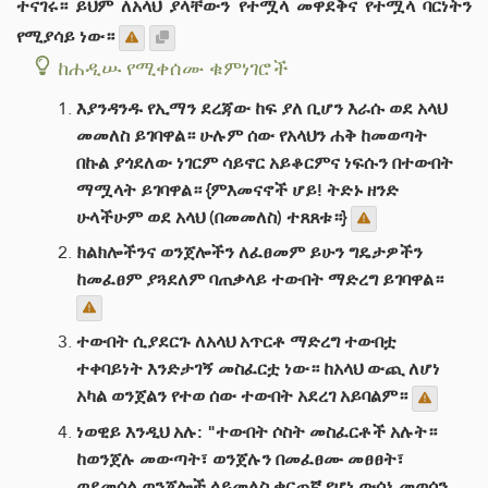
ተናገሩ። ይህም ለአላህ ያላቸውን የተሟላ መዋደቅና የተሟላ ባርነትን
የሚያሳይ ነው።
ከሐዲሡ የሚቀሰሙ ቁምነገሮች
እያንዳንዱ የኢማን ደረጃው ከፍ ያለ ቢሆን እራሱ ወደ አላህ
መመለስ ይገባዋል። ሁሉም ሰው የአላህን ሐቅ ከመወጣት
በኩል ያጎደለው ነገርም ሳይኖር አይቆርምና ነፍሱን በተውበት
ማሟላት ይገባዋል። {ምእመናኖች ሆይ! ትድኑ ዘንድ
ሁላችሁም ወደ አላህ (በመመለስ) ተጸጸቱ።}
ክልክሎችንና ወንጀሎችን ለፈፀመም ይሁን ግዴታዎችን
ከመፈፀም ያጓደለም ባጠቃላይ ተውበት ማድረግ ይገባዋል።
ተውበት ሲያደርጉ ለአላህ አጥርቶ ማድረግ ተውበቷ
ተቀባይነት እንድታገኝ መስፈርቷ ነው። ከአላህ ውጪ ለሆነ
አካል ወንጀልን የተወ ሰው ተውበት አደረገ አይባልም።
ነወዊይ እንዲህ አሉ: "ተውበት ሶስት መስፈርቶች አሉት።
ከወንጀሉ መውጣት፣ ወንጀሉን በመፈፀሙ መፀፀት፣
ወደመሰል ወንጀሎች ላይመለስ ቁርጠኛ የሆነ ውሳኔ መወሰን