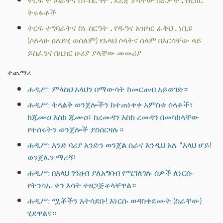
ትርፍ ተግባራትና ስነ-ስርዓት
.
ደረጃ ያላቸው ስራዎች
.
የዚክር
ትሩፋቶች
ትርፍ ተግባራትና ስነ-ስርዓት
.
የዱዓና አዝካር ፊቅህ
.
ነቢዩ
(ሶለላሁ ዐለይሂ ወሰለም) የአላህ ሶላትና ሰላም በእርሳቸው ላይ
ይስፈንና በዚክር ዙሪያ ያላቸው መመሪያ
ተጨማሪ
ሐዲሥ: ምላስህ አላህን በማውሳት ከመርጠብ አይወገድ።
ሐዲሥ: ትላልቅ ወንጀሎችን ከተጠነቀቀ አምስቱ ሶላቶች፣
ከጁሙዐ እስከ ጁሙዐ፣ ከረመዳን እስከ ረመዳን በመካከላቸው
የተሰሩትን ወንጀሎች ያስሰርዛሉ።
ሐዲሥ: አንድ ባሪያ አንድን ወንጀል ሰራና እንዲህ አለ "አላህ ሆይ!
ወንጀሌን ማረኝ!
ሐዲሥ: በአላህ ገንዘብ ያለአግባብ የሚገለገሉ ሰዎች ለነርሱ
የትንሳኤ ቀን እሳት ተዘጋጅቶላቸዋል።
ሐዲሥ: ሟቾችን አትሳደቡ! እነርሱ ወዳስቀደሙት (ስራቸው)
ሂደዋልና።