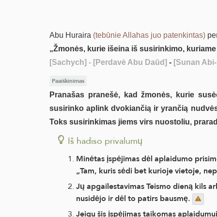
Abu Huraira
(tebūnie Allahas juo patenkintas)
pe
„Žmonės, kurie išeina iš susirinkimo, kuriame 
[Sachych]
- [Perdavė Abu Daūd]
-
[Sunan Abi-
Paaiškinimas
Pranašas pranešė, kad žmonės, kurie susėd
susirinko aplink dvokiančią ir yrančią nudvės
Toks susirinkimas jiems virs nuostoliu, prara
Iš hadiso privalumų
Minėtas įspėjimas dėl aplaidumo prisime
„Tam, kuris sėdi bet kurioje vietoje, ne
Jų apgailestavimas Teismo dieną kils arb
nusidėjo ir dėl to patirs bausmę.
Jeigu šis įspėjimas taikomas aplaidumui n