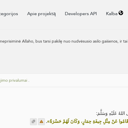
tegorijos
Apie projektą
Developers API
Kalba
neprisiminė Allaho, bus tarsi pakilę nuo nudvėsusio asilo gaišenos, ir tai 
jimo privalumai
.
للهُ عَلَيْهِ وَسَلَّمَ
.
« قَامُوا عَنْ مِثْلِ جِيفَةِ حِمَارٍ، وَكَانَ لَهُمْ حَسْرَةً