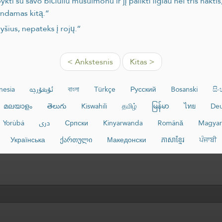
i su savo bičiuliu musulmonu ir jį palikti ilgiau nei tris naktis,
kindamas kitą.“
yšius, nepateks į rojų.“
< Ankstesnis
Kitas >
nesia
ئۇيغۇرچە
বাংলা
Türkçe
Русский
Bosanski
සි
മലയാളം
తెలుగు
Kiswahili
தமிழ்
မြန်မာ
ไทย
Deu
Yorùbá
دری
Српски
Kinyarwanda
Română
Magyar
Українська
ქართული
Македонски
ភាសាខ្មែរ
ਪੰਜਾਬੀ