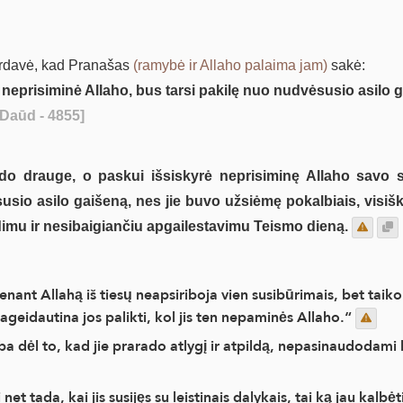
rdavė, kad Pranašas
(ramybė ir Allaho palaima jam)
sakė:
neprisiminė Allaho, bus tarsi pakilę nuo nudvėsusio asilo gai
Daūd - 4855]
o drauge, o paskui išsiskyrė neprisiminę Allaho savo s
usio asilo gaišeną, nes jie buvo užsiėmę pokalbiais, visišk
dimu ir nesibaigiančiu apgailestavimu Teismo dieną.
nant Allahą iš tiesų neapsiriboja vien susibūrimais, bet tai
pageidautina jos palikti, kol jis ten nepaminės Allaho.“
a dėl to, kad jie prarado atlygį ir atpildą, nepasinaudodami l
et tada, kai jis susijęs su leistinais dalykais, tai ką jau kal