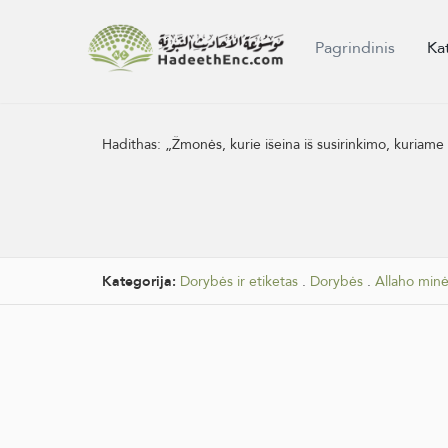
Pagrindinis
Ka
Hadithas:
„Žmonės, kurie išeina iš susirinkimo, kuriame 
Kategorija:
Dorybės ir etiketas
.
Dorybės
.
Allaho minė