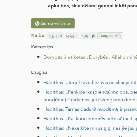
apkalbos, skleidžiami gandai ir kiti pan
Žiūrėti vertimus
Kalba:
الإنجليزية
الأوردية
الإسبانية
Daugiau
(50)
Kategorijos
Dorybės ir etiketas
.
Dorybės
.
Allaho min
Daugiau
Hadithas: „Tegul tavo liežuvis nesiliauja b
Hadithas: „Penkios (kasdienės) maldos, pe
nuodėmių išpirkimas, jei išvengiama dide
Hadithas: Tarnas padarė nuodėmę ir pasak
Hadithas: „Kai kurie žmonės neteisėtai dis
Hadithas: „Nekeikite mirusiųjų, nes jie ja