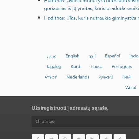
Hadithas: „Musulmonui yra neteisėta susipykt
geriausias iš jų yra tas, kuris pradeda svei
Hadithas: „Tas, kuris nutraukia giminystės r
عربي
English
اردو
Español
Indo
Tagalog
Kurdî
Hausa
Português
አማርኛ
Nederlands
ગુજરાતી
नेपाली
Wolof
Užsiregistruoti į adresatų sąrašą