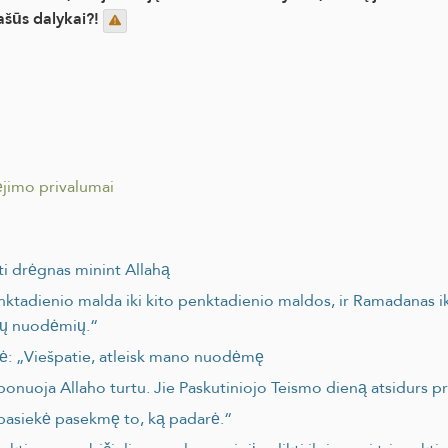
ašūs dalykai?!
ėjimo privalumai
ūti drėgnas minint Allahą
nktadienio malda iki kito penktadienio maldos, ir Ramadanas ik
lių nuodėmių.“
ė: „Viešpatie, atleisk mano nuodėmę
ponuoja Allaho turtu. Jie Paskutiniojo Teismo dieną atsidurs p
u pasiekė pasekmę to, ką padarė.“