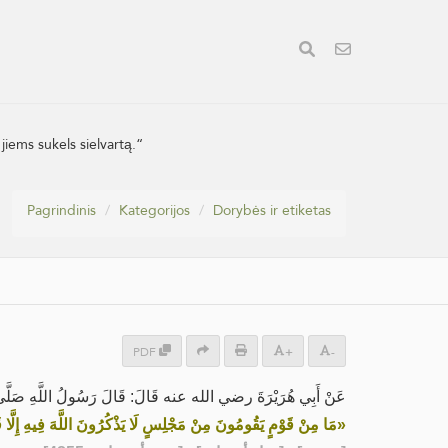
jiems sukels sielvartą.“
Pagrindinis
Kategorijos
Dorybės ir etiketas
PDF
+
-
عَنْ أَبِي هُرَيْرَةَ رضي الله عنه قَالَ: قَالَ رَسُولُ اللَّهِ صَلَّى ا:
مَا مِنْ قَوْمٍ يَقُومُونَ مِنْ مَجْلِسٍ لَا يَذْكُرُونَ اللَّهَ فِيهِ إِلَّا»