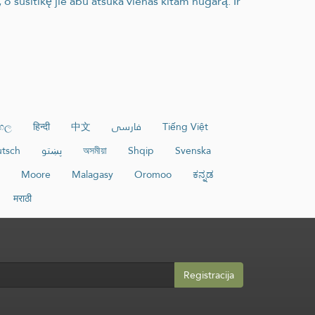
 o susitikę jie abu atsuka vienas kitam nugarą. Ir
ංහල
हिन्दी
中文
فارسی
Tiếng Việt
tsch
پښتو
অসমীয়া
Shqip
Svenska
Moore
Malagasy
Oromoo
ಕನ್ನಡ
मराठी
Registracija