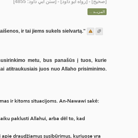
] - [رواه أبو داود] - [سنن أبي داود: 4855]
صحيح
[
المزيــد ...
šenos, ir tai jiems sukels sielvartą.“
usirinkimo metu, bus panašūs į tuos, kurie
ai atitraukusiais juos nuo Allaho prisiminimo.
komas ir kitoms situacijoms. An-Nawawi sakė:
aiku paklusti Allahui, arba dėl to, kad
bėti apie draudžiamus susibūrimus, kuriuose yra