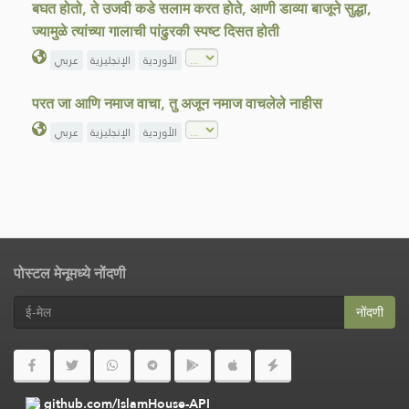
बघत होतो, ते उजवी कडे सलाम करत होते, आणी डाव्या बाजूने सुद्धा,
ज्यामुळे त्यांच्या गालाची पांढुरकी स्पष्ट दिसत होती
الأوردية
الإنجليزية
عربي
परत जा आणि नमाज वाचा, तु अजून नमाज वाचलेले नाहीस
الأوردية
الإنجليزية
عربي
पोस्टल मेनूमध्ये नोंदणी
नोंदणी
github.com/IslamHouse-API