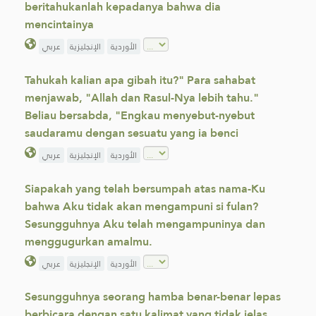
beritahukanlah kepadanya bahwa dia
mencintainya
الأوردية
الإنجليزية
عربي
Tahukah kalian apa gibah itu?" Para ‎sahabat
menjawab, "Allah dan Rasul-Nya lebih tahu."
Beliau bersabda, "Engkau menyebut-nyebut
‎saudaramu dengan sesuatu yang ia benci
الأوردية
الإنجليزية
عربي
Siapakah yang telah bersumpah atas nama-Ku
bahwa Aku tidak akan mengampuni si fulan?
Sesungguhnya Aku telah mengampuninya dan
menggugurkan amalmu.
الأوردية
الإنجليزية
عربي
Sesungguhnya seorang hamba benar-benar lepas
berbicara dengan satu kalimat yang tidak jelas