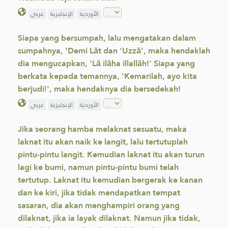
الأوردية
الإنجليزية
عربي
Siapa yang bersumpah, lalu mengatakan dalam
sumpahnya, 'Demi Lāt dan 'Uzzā', maka hendaklah
dia mengucapkan, 'Lā ilāha illallāh!' Siapa yang
berkata kepada temannya, 'Kemarilah, ayo kita
berjudi!', maka hendaknya dia bersedekah!
الأوردية
الإنجليزية
عربي
Jika seorang hamba melaknat sesuatu, maka
laknat itu akan naik ke langit, lalu ‎tertutuplah
pintu-pintu langit. Kemudian laknat itu akan turun
lagi ke bumi, namun pintu-‎pintu bumi telah
tertutup. Laknat itu kemudian bergerak ke kanan
dan ke kiri, jika tidak ‎mendapatkan tempat
sasaran, dia akan menghampiri orang yang
dilaknat, jika ia layak ‎dilaknat. Namun jika tidak,