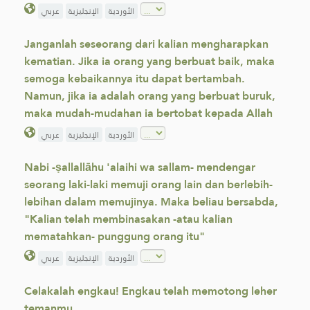
الأوردية
الإنجليزية
عربي
Janganlah seseorang dari kalian mengharapkan
kematian. Jika ia orang yang berbuat baik, maka
semoga kebaikannya itu dapat bertambah.
Namun, jika ia adalah orang yang berbuat buruk,
maka mudah-mudahan ia bertobat kepada Allah
الأوردية
الإنجليزية
عربي
Nabi -ṣallallāhu 'alaihi wa sallam- mendengar
seorang laki-laki memuji orang lain dan berlebih-
lebihan dalam memujinya. Maka beliau bersabda,
"Kalian telah membinasakan -atau kalian
mematahkan- punggung orang itu"
الأوردية
الإنجليزية
عربي
Celakalah engkau! Engkau telah memotong leher
temanmu