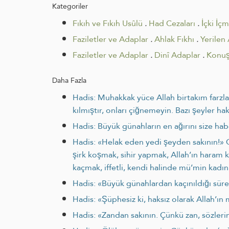
Kategoriler
Fıkıh ve Fıkıh Usûlü
.
Had Cezaları
.
İçki İç
Faziletler ve Adaplar
.
Ahlak Fıkhı
.
Yerilen
Faziletler ve Adaplar
.
Dinî Adaplar
.
Konuş
Daha Fazla
Hadis: Muhakkak yüce Allah birtakım farzları
kılmıştır, onları çiğnemeyin. Bazı şeyler h
Hadis: Büyük günahların en ağırını size ha
Hadis: «Helak eden yedi şeyden sakının!» O
şirk koşmak, sihir yapmak, Allah’ın haram
kaçmak, iffetli, kendi halinde mü’min kadın
Hadis: «Büyük günahlardan kaçınıldığı sürec
Hadis: «Şüphesiz ki, haksız olarak Allah’ı
Hadis: «Zandan sakının. Çünkü zan, sözlerin