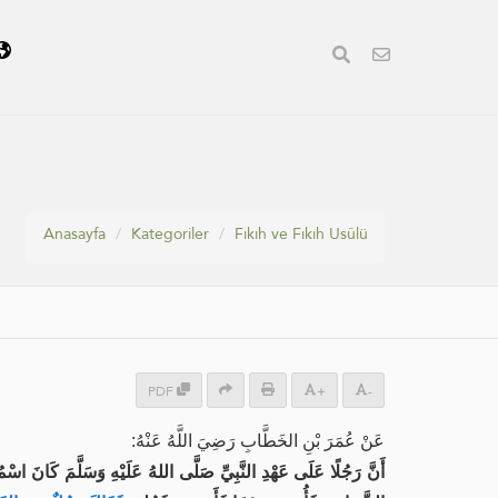
Anasayfa
Kategoriler
Fıkıh ve Fıkıh Usûlü
PDF
+
-
عَنْ عُمَرَ بْنِ الخَطَّابِ رَضِيَ اللَّهُ عَنْهُ:
أَنَّ رَجُلًا عَلَى عَهْدِ النَّبِيِّ صَلَّى اللهُ عَلَيْهِ وَسَلَّمَ كَانَ اسْم