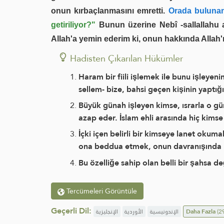
onun kırbaçlanmasını emretti.
Orada bulunanl
getiriliyor?"
Bunun üzerine Nebî -sallallahu a
Allah'a yemin ederim ki, onun hakkında Allah
Hadisten Çıkarılan Hükümler
Haram bir fiili işlemek ile bunu işleyeni
sellem- bize, bahsi geçen kişinin yaptığ
Büyük günah işleyen kimse, ısrarla o gün
azap eder. İslam ehli arasında hiç ki
İçki içen belirli bir kimseye lanet okum
ona beddua etmek, onun davranışında ı
Bu özelliğe sahip olan belli bir şahsa d
Tercümeleri Görüntüle
Geçerli Dil:
الإنجليزية
الأوردية
الإندونيسية
Daha Fazla
(29