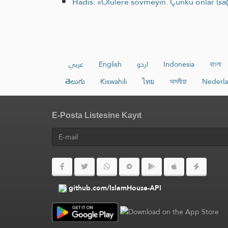
Hadis: «Ölülere sövmeyin. Çünkü onlar (sa
عربي
English
اردو
Indonesia
বাংলা
తెలుగు
Kiswahili
ไทย
অসমীয়া
Nederl
E-Posta Listesine Kayıt
github.com/IslamHouse-API