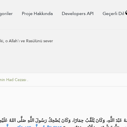
goriler
Proje Hakkında
Developers API
Geçerli Dil
i, o Allah'ı ve Rasûlünü sever
enin Had Cezası
.
ُهُ عَبْدَ اللَّهِ، وَكَانَ يُلَقَّبُ حِمَارًا، وَكَانَ يُضْحِكُ رَسُولَ اللَّهِ صَلَّى اللهُ عَلَيْهِ 