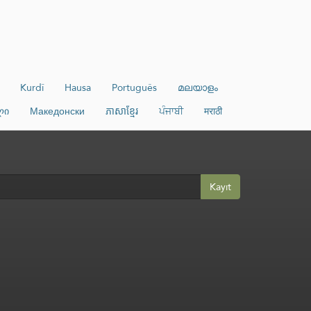
Kurdî
Hausa
Português
മലയാളം
ლი
Македонски
ភាសាខ្មែរ
ਪੰਜਾਬੀ
मराठी
Kayıt