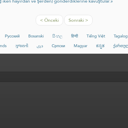
ğ iken hayırdan ve şerden) gönderdiklerine kavuştular.»
< Önceki
Sonraki >
Русский
Bosanski
සිංහල
हिन्दी
Tiếng Việt
Tagalog
ands
ગુજરાતી
دری
Српски
Magyar
ಕನ್ನಡ
ქართუ