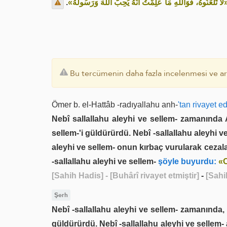
.
«لاَ تَلْعَنُوهُ، فَوَاللَّهِ مَا عَلِمْتُ أَنَّهُ يُحِبُّ اللَّهَ وَرَسُولَهُ
Bu tercümenin daha fazla incelenmesi ve ara
Ömer b. el-Hattâb -radıyallahu anh-
'tan rivayet e
Nebî sallallahu aleyhi ve sellem- zamanında 
sellem-'i güldürürdü. Nebî -sallallahu aleyhi v
aleyhi ve sellem- onun kırbaç vurularak cezalan
-sallallahu aleyhi ve sellem-
şöyle buyurdu:
«O
[Sahih Hadis]
- [Buhârî rivayet etmiştir]
-
[Sahi
Şerh
Nebî -sallallahu aleyhi ve sellem- zamanında, 
güldürürdü. Nebî -sallallahu aleyhi ve sellem- a