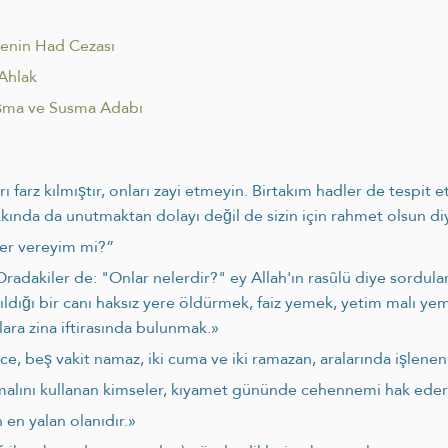
menin Had Cezası
 Ahlak
ma ve Susma Adabı
 farz kılmıştır, onları zayi etmeyin. Birtakım hadler de tespit e
akkında da unutmaktan dolayı değil de sizin için rahmet olsun d
ber vereyim mi?”
radakiler de: "Onlar nelerdir?" ey Allah'ın rasûlü diye sordula
 kıldığı bir canı haksız yere öldürmek, faiz yemek, yetim malı
lara zina iftirasında bulunmak.»
e, beş vakit namaz, iki cuma ve iki ramazan, aralarında işlenen
n malını kullanan kimseler, kıyamet gününde cehennemi hak eder
 en yalan olanıdır.»