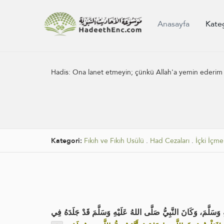
Anasayfa
Kate
Hadis:
Ona lanet etmeyin; çünkü Allah'a yemin ederim k
Kategori:
Fıkıh ve Fıkıh Usûlü
.
Had Cezaları
.
İçki İçm
وَسَلَّمَ، وَكَانَ النَّبِيُّ صَلَّى اللهُ عَلَيْهِ وَسَلَّمَ قَدْ جَلَدَهُ فِي