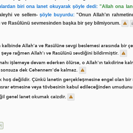
ardan biri ona lanet okuyarak şöyle dedi:
"Allah ona lan
leyhi ve sellem-
şöyle buyurdu:
"Onun Allah'ın rahmetind
'ı ve Rasûlünü sevmesinden başka bir şey bilmiyorum.
n kalbinde Allah'a ve Rasûlüne sevgi beslemesi arasında bir çel
ı şeye rağmen Allah'ı ve Rasûlünü sevdiğini bildirmiştir.
ahı işlemeye devam ederken ölürse, o Allah'ın takdirine kalmı
mse sonsuza dek Cehennem'de kalmaz.
ak hoş değildir. Çünkü lanetin gerçekleşmesine engel olan bir ş
srar etmesine veya tövbesinin kabul edileceğinden umudunu 
eğil genel lanet okumak caizdir.
)