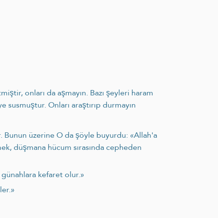
tmiştir, onları da aşmayın. Bazı şeyleri haram
iye susmuştur. Onları araştırıp durmayın
r. Bunun üzerine O da şöyle buyurdu: «Allah'a
 yemek, düşmana hücum sırasında cepheden
 günahlara kefaret olur.»
ler.»