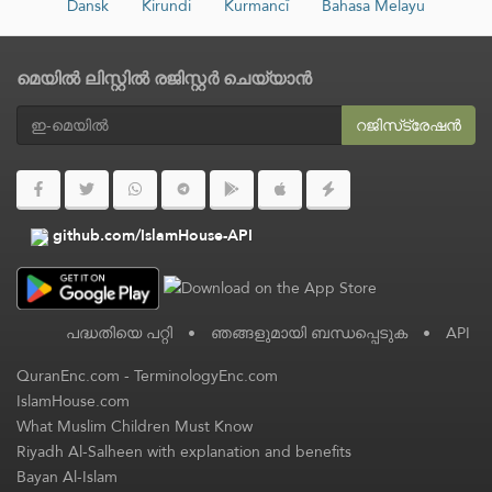
Dansk
Kirundi
Kurmancî
Bahasa Melayu
മെയിൽ ലിസ്റ്റിൽ രജിസ്റ്റർ ചെയ്യാൻ
റജിസ്‌ട്രേഷൻ
github.com/IslamHouse-API
പദ്ധതിയെ പറ്റി
•
ഞങ്ങളുമായി ബന്ധപ്പെടുക
•
API
QuranEnc.com
-
TerminologyEnc.com
IslamHouse.com
What Muslim Children Must Know
Riyadh Al-Salheen with explanation and benefits
Bayan Al-Islam