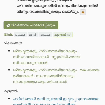
ഛിന്നഭിന്നമാകുന്നതിൽ നിന്നും ഭിന്നിക്കുന്നതിൽ
നിന്നും സംരക്ഷിക്കുകയും ചെയ്യും.
വിവർത്തനം പ്രദർശിപ്പിക്കുക
ഭാഷ:
الإنجليزية
الأوردية
الإسبانية
കൂടുതൽ
(69)
വിഭാഗങ്ങൾ
ശ്രേഷ്ഠതകളും സ്വഭാവമര്യാദകളും
.
സ്വഭാവമര്യാദകൾ
.
സ്തുത്യർഹമായ
സ്വഭാവഗുണങ്ങൾ
ശ്രേഷ്ഠതകളും സ്വഭാവമര്യാദകളും
.
മതപരമായ
മര്യാദകൾ
.
സംസാരത്തിൻ്റെയും
നിശബ്ദതയുടെയും മര്യാദകൾ
കൂടുതൽ
ഹദീഥ്: ഒരാൾ തനിക്കുവേണ്ടി ഇഷ്ടപ്പെടുന്നതെന്തോ
അത് തൻ്റെ സഹോദരന് വേണ്ടിയും