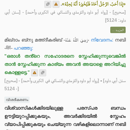
.
«إِذَا أَحَبَّ الرَّجُلُ أَخَاهُ فَلْيُخْبِرْهُ أَنَّهُ يُحِبُّهُ»
] - [رواه أبو داود والترمذي والنسائي في الكبرى وأحمد] - [سنن أبي
صحيح
[
داود: 5124]
المزيــد ...
മിഖ്ദാം ബ്‌നു മഅ്ദീകരിബ് -رَضِيَ اللَّهُ عَنْهُ-
നിവേദനം:
നബി
-ﷺ-
പറഞ്ഞു:
"ഒരാൾ തൻ്റെ സഹോദരനെ സ്നേഹിക്കുന്നുവെങ്കിൽ
താൻ സ്നേഹിക്കുന്ന കാര്യം അവൻ അയാളെ അറിയിച്ചു
കൊള്ളട്ടെ."
[صحيح]
- [رواه أبو داود والترمذي والنسائي في الكبرى وأحمد]
-
[سنن أبي داود
- 5124]
വിശദീകരണം
വിശ്വാസികൾക്കിടയിലുള്ള പരസ്പര ബന്ധം
ഊട്ടിയുറപ്പിക്കുകയും, അവർക്കിടയിൽ സ്നേഹം
വ്യാപിപ്പിക്കുകയും ചെയ്യുന്ന വഴികളിലൊന്നാണ് നബി