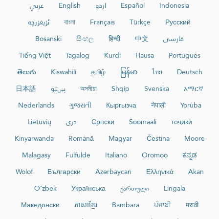
عربي
English
اردو
Español
Indonesia
ئۇيغۇرچە
বাংলা
Français
Türkçe
Русский
Bosanski
සිංහල
हिन्दी
中文
فارسی
Tiếng Việt
Tagalog
Kurdî
Hausa
Português
తెలుగు
Kiswahili
தமிழ்
မြန်မာ
ไทย
Deutsch
日本語
پښتو
অসমীয়া
Shqip
Svenska
አማርኛ
Nederlands
ગુજરાતી
Кыргызча
नेपाली
Yorùbá
Lietuvių
دری
Српски
Soomaali
тоҷикӣ
Kinyarwanda
Română
Magyar
Čeština
Moore
Malagasy
Fulfulde
Italiano
Oromoo
ಕನ್ನಡ
Wolof
Български
Azərbaycan
Ελληνικά
Akan
O‘zbek
Українська
ქართული
Lingala
Македонски
ភាសាខ្មែរ
Bambara
ਪੰਜਾਬੀ
मराठी